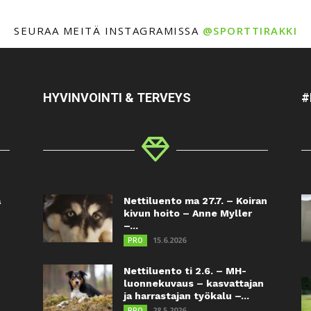
SEURAA MEITÄ INSTAGRAMISSA
@SPORTTIRAKKI
HYVINVOINTI & TERVEYS
#
a
Nettiluento ma 27.7. – Koiran
kivun hoito – Anne Myller
–...
15.6.2026
PRO
Nettiluento ti 2.6. – MH-
luonnekuvaus – kasvattajan
ja harrastajan työkalu –...
28.5.2026
PRO