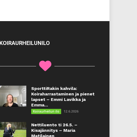
KOIRAURHEILUNILO
SporttiRakin kahvila:
Koiraharrastaminen ja pienet
lapset – Emmi Lavikka ja
Emma...
12.6.2026
Koiraurheilun ilo
Nettiluento ti 26.5. –
Kisajännitys – Maria
Matilainen