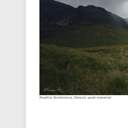
Roadtrip Skotlannissa, Glencoe, upeat maisemat