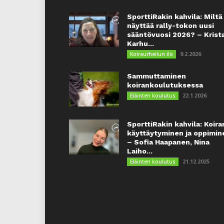
SporttiRakin kahvila: Miltä
näyttää rally-tokon uusi
sääntövuosi 2026? – Krist
Karhu...
9.2.2026
Koiraurheilun ilo
Sammuttaminen
koirankoulutuksessa
22.1.2026
Eläinten koulutus
SporttiRakin kahvila: Koira
käyttäytyminen ja oppimin
– Sofia Haapanen, Nina
Laiho...
21.12.2025
Eläinten koulutus