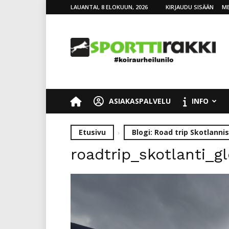
LAUANTAI, 8 ELOKUUN, 2026
KIRJAUDU SISÄÄN
ME
SporttiRakki
ASIAKASPALVELU
INFO
Etusivu
Blogi: Road trip Skotlannis
roadtrip_skotlanti_