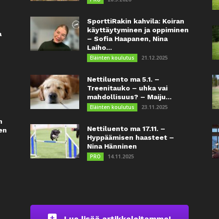
SporttiRakin kahvila: Koiran
käyttäytyminen ja oppiminen
a
– Sofia Haapanen, Nina
Laiho...
21.12.2025
Eläinten koulutus
Nettiluento ma 5.1. –
Treenitauko – uhka vai
mahdollisuus? – Maiju...
23.11.2025
Eläinten koulutus
n
Nettiluento ma 17.11. –
en
Hyppäämisen haasteet –
Nina Hänninen
14.11.2025
PRO
Lue lisää artikkeleitamme!