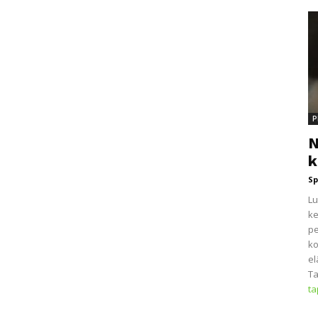
P
N
k
Sp
Lu
ke
pe
ko
el
Ta
t