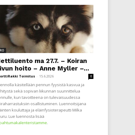
RO
ettiluento ma 27.7. – Koiran
ivun hoito – Anne Myller –...
orttiRakki Toimitus
-
15.6.2026
0
ennolla käsitellään pennun fyysistä kasvua ja
hitystä sekä sopivan liikunnan suunnittelua
nnulle, kun tavoitteena on tulevaisuudessa
iraharrastuksiin osallistuminen. Luennoitsijana
äinten kouluttaja ja eläinfysioterapeutti Milka
uru. Lue luennosta lisää
apahtumakalenteristamme
.