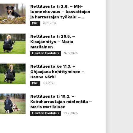
Nettiluento ti 2.6. – MH-
luonnekuvaus – kasvattajan
ja harrastajan työkalu –...
28.5.2026
PRO
Nettiluento ti 26.5. –
Kisajännitys – Maria
Matilainen
26.5.2026
Eläinten koulutus
Nettiluento ke 11.3. –
Ohjaajana kehittyminen –
Hanna Närhi
9.3.2026
PRO
Nettiluento ti 10.2. –
Koiraharrastajan mielentila –
Maria Matilainen
10.2.2026
Eläinten koulutus