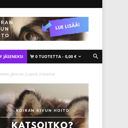
TY JÄSENEKSI
0 TUOTETTA
0,00 €
otlanti_glencoe_3_upeat_maisemat