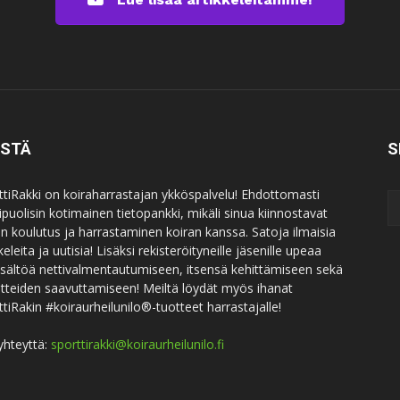
ISTÄ
S
ttiRakki on koiraharrastajan ykköspalvelu! Ehdottomasti
puolisin kotimainen tietopankki, mikäli sinua kiinnostavat
an koulutus ja harrastaminen koiran kanssa. Satoja ilmaisia
keleita ja uutisia! Lisäksi rekisteröityneille jäsenille upeaa
sisältöä nettivalmentautumiseen, itsensä kehittämiseen sekä
itteiden saavuttamiseen! Meiltä löydät myös ihanat
ttiRakin #koiraurheilunilo®-tuotteet harrastajalle!
yhteyttä:
sporttirakki@koiraurheilunilo.fi