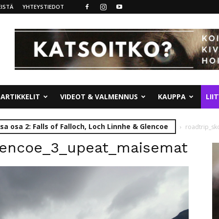
ISTÄ
YHTEYSTIEDOT
ARTIKKELIT
VIDEOT & VALMENNUS
KAUPPA
LII
sa osa 2: Falls of Falloch, Loch Linnhe & Glencoe
roadtrip_sk
glencoe_3_upeat_maisemat