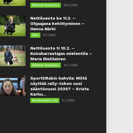
26.5.2026
Eläinten koulutus
Nettiluento ke 11.3. –
Ohjaajana kehittyminen –
Hanna Närhi
9.3.2026
PRO
Nettiluento ti 10.2. –
Koiraharrastajan mielentila –
Maria Matilainen
10.2.2026
Eläinten koulutus
SporttiRakin kahvila: Miltä
näyttää rally-tokon uusi
sääntövuosi 2026? – Krista
Karhu...
9.2.2026
Koiraurheilun ilo