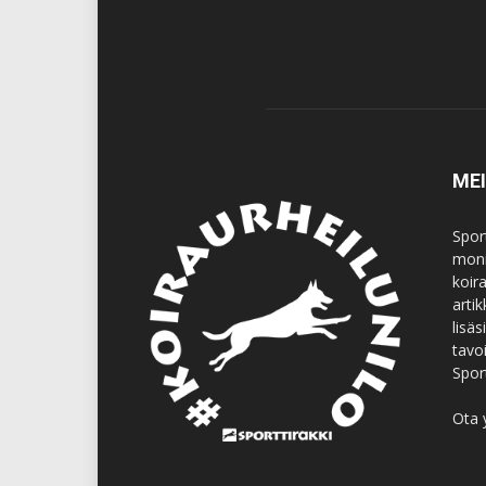
ME
Spor
moni
koir
artik
lisä
tavo
Spor
Ota 