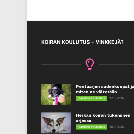
KOIRAN KOULUTUS – VINKKEJÄ?
Pentuarjen sudenkuopat j
miten ne vältetään
12.5.2026
Eläinten koulutus
Herkän koiran tukeminen
arjessa
18.3.2026
Eläinten koulutus