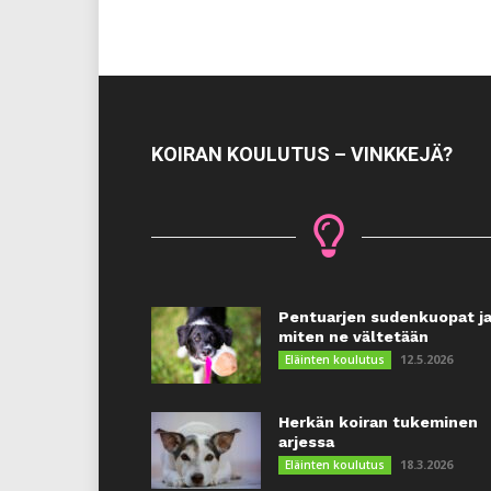
KOIRAN KOULUTUS – VINKKEJÄ?
Pentuarjen sudenkuopat j
miten ne vältetään
12.5.2026
Eläinten koulutus
Herkän koiran tukeminen
arjessa
18.3.2026
Eläinten koulutus