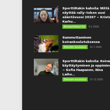
SporttiRakin kahvila: Miltä
näyttää rally-tokon uusi
sääntövuosi 2026? – Krist
Karhu...
9.2.2026
Koiraurheilun ilo
Sammuttaminen
koirankoulutuksessa
22.1.2026
Eläinten koulutus
SporttiRakin kahvila: Koira
käyttäytyminen ja oppimin
– Sofia Haapanen, Nina
Laiho...
21.12.2025
Eläinten koulutus