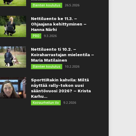
26.5.2026
Eläinten koulutus
Nettiluento ke 11.3. –
Ohjaajana kehittyminen –
Hanna Närhi
9.3.2026
PRO
Nettiluento ti 10.2. –
Koiraharrastajan mielentila –
Maria Matilainen
10.2.2026
Eläinten koulutus
SporttiRakin kahvila: Miltä
näyttää rally-tokon uusi
sääntövuosi 2026? – Krista
Karhu...
9.2.2026
Koiraurheilun ilo