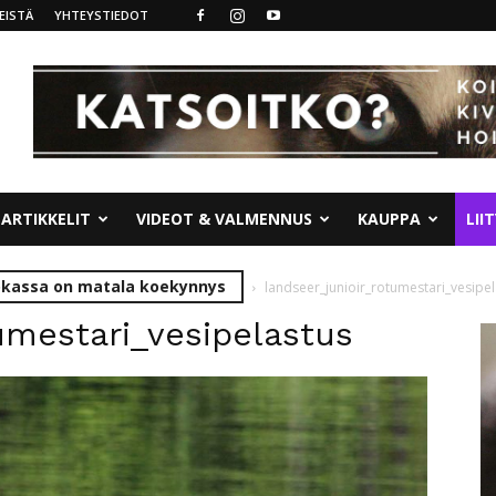
EISTÄ
YHTEYSTIEDOT
ARTIKKELIT
VIDEOT & VALMENNUS
KAUPPA
LII
uokassa on matala koekynnys
landseer_junioir_rotumestari_vesipel
umestari_vesipelastus