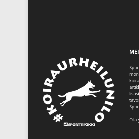
ME
Spor
moni
koir
artik
lisä
tavo
Spor
Ota 