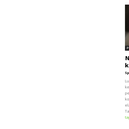
P
N
k
Sp
Lu
ke
pe
ko
el
Ta
t