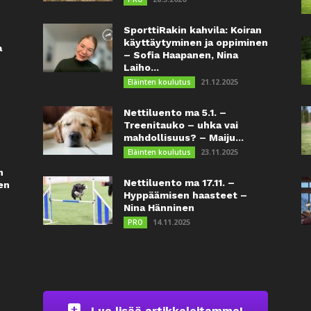
SporttiRakin kahvila: Koiran
käyttäytyminen ja oppiminen
a
– Sofia Haapanen, Nina
Laiho...
21.12.2025
Eläinten koulutus
Nettiluento ma 5.1. –
Treenitauko – uhka vai
mahdollisuus? – Maiju...
23.11.2025
Eläinten koulutus
n
Nettiluento ma 17.11. –
en
Hyppäämisen haasteet –
Nina Hänninen
14.11.2025
PRO
Lue lisää artikkeleitamme!