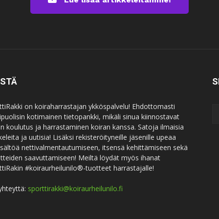
ISTÄ
S
ttiRakki on koiraharrastajan ykköspalvelu! Ehdottomasti
puolisin kotimainen tietopankki, mikäli sinua kiinnostavat
an koulutus ja harrastaminen koiran kanssa. Satoja ilmaisia
keleita ja uutisia! Lisäksi rekisteröityneille jäsenille upeaa
sisältöä nettivalmentautumiseen, itsensä kehittämiseen sekä
itteiden saavuttamiseen! Meiltä löydät myös ihanat
ttiRakin #koiraurheilunilo®-tuotteet harrastajalle!
yhteyttä:
sporttirakki@koiraurheilunilo.fi