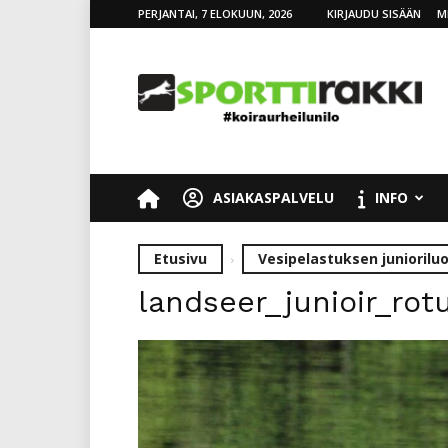
PERJANTAI, 7 ELOKUUN, 2026
KIRJAUDU SISÄÄN
M
SporttiRakki
ASIAKASPALVELU
INFO
Etusivu
Vesipelastuksen junioril
landseer_junioir_rot