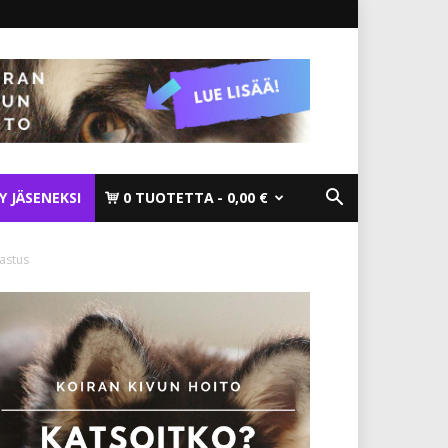
TY JÄSENEKSI
0 TUOTETTA
0,00 €
astus