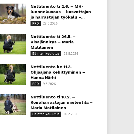
Nettiluento ti 2.6. – MH-
luonnekuvaus – kasvattajan
ja harrastajan työkalu –...
28.5.2026
PRO
Nettiluento ti 26.5. –
Kisajännitys – Maria
Matilainen
26.5.2026
Eläinten koulutus
Nettiluento ke 11.3. –
Ohjaajana kehittyminen –
Hanna Närhi
9.3.2026
PRO
Nettiluento ti 10.2. –
Koiraharrastajan mielentila –
Maria Matilainen
10.2.2026
Eläinten koulutus