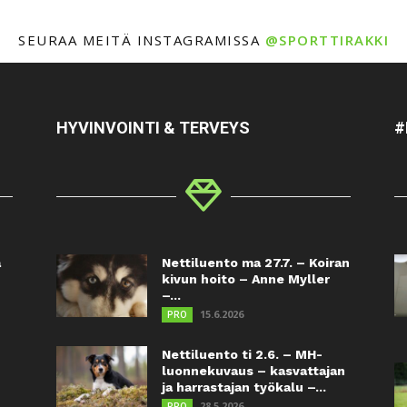
SEURAA MEITÄ INSTAGRAMISSA
@SPORTTIRAKKI
HYVINVOINTI & TERVEYS
#
a
Nettiluento ma 27.7. – Koiran
kivun hoito – Anne Myller
–...
15.6.2026
PRO
Nettiluento ti 2.6. – MH-
luonnekuvaus – kasvattajan
ja harrastajan työkalu –...
28.5.2026
PRO