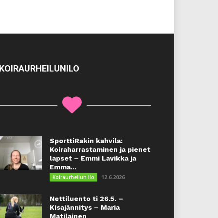
KOIRAURHEILUNILO
SporttiRakin kahvila:
Koiraharrastaminen ja pienet
lapset – Emmi Lavikka ja
Emma...
12.6.2026
Koiraurheilun ilo
Nettiluento ti 26.5. –
Kisajännitys – Maria
Matilainen