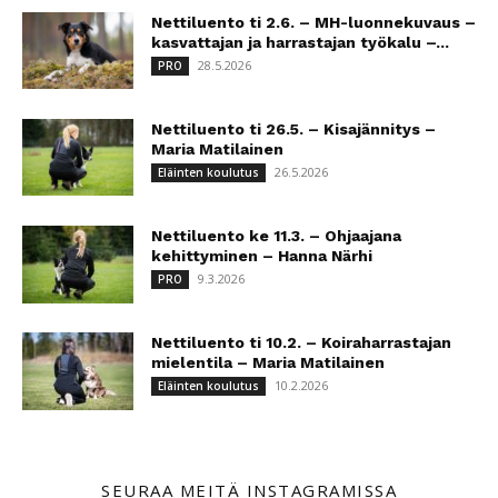
Nettiluento ti 2.6. – MH-luonnekuvaus –
kasvattajan ja harrastajan työkalu –...
28.5.2026
PRO
Nettiluento ti 26.5. – Kisajännitys –
Maria Matilainen
26.5.2026
Eläinten koulutus
Nettiluento ke 11.3. – Ohjaajana
kehittyminen – Hanna Närhi
9.3.2026
PRO
Nettiluento ti 10.2. – Koiraharrastajan
mielentila – Maria Matilainen
10.2.2026
Eläinten koulutus
SEURAA MEITÄ INSTAGRAMISSA