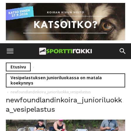
Etusivu
Vesipelastuksen junioriluokassa on matala
koekynnys
newfoundlandinkoira_junioriluokka_vesipelastus
newfoundlandinkoira_junioriluokk
a_vesipelastus