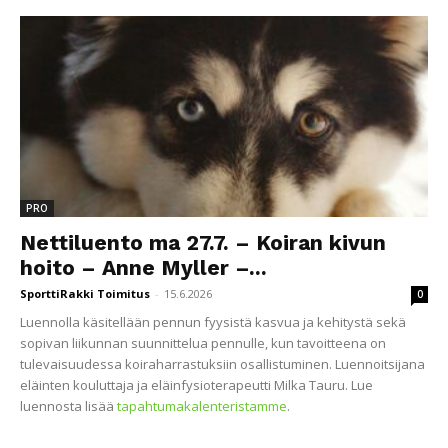
PRO
Nettiluento ma 27.7. – Koiran kivun
hoito – Anne Myller –...
SporttiRakki Toimitus
-
15.6.2026
0
Luennolla käsitellään pennun fyysistä kasvua ja kehitystä sekä
sopivan liikunnan suunnittelua pennulle, kun tavoitteena on
tulevaisuudessa koiraharrastuksiin osallistuminen. Luennoitsijana
eläinten kouluttaja ja eläinfysioterapeutti Milka Tauru. Lue
luennosta lisää
tapahtumakalenteristamme
.