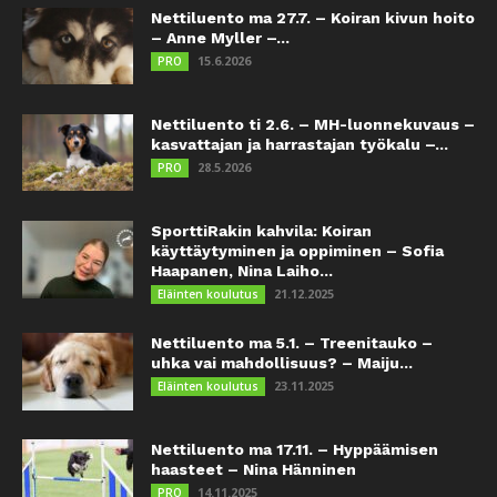
Nettiluento ma 27.7. – Koiran kivun hoito
– Anne Myller –...
15.6.2026
PRO
Nettiluento ti 2.6. – MH-luonnekuvaus –
kasvattajan ja harrastajan työkalu –...
28.5.2026
PRO
SporttiRakin kahvila: Koiran
käyttäytyminen ja oppiminen – Sofia
Haapanen, Nina Laiho...
21.12.2025
Eläinten koulutus
Nettiluento ma 5.1. – Treenitauko –
uhka vai mahdollisuus? – Maiju...
23.11.2025
Eläinten koulutus
Nettiluento ma 17.11. – Hyppäämisen
haasteet – Nina Hänninen
14.11.2025
PRO