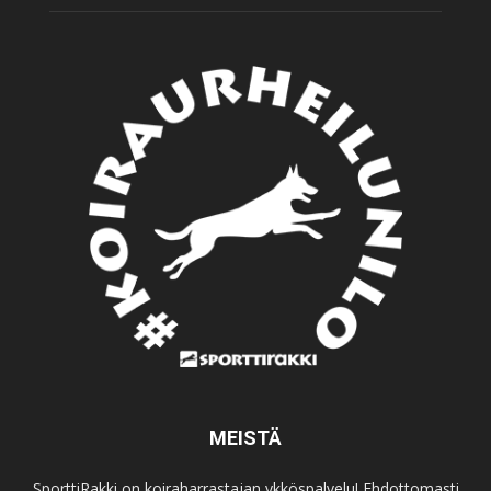
MEISTÄ
SporttiRakki on koiraharrastajan ykköspalvelu! Ehdottomasti