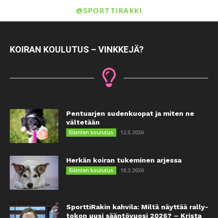
@SPORTTIRAKKI
KOIRAN KOULUTUS – VINKKEJÄ?
Pentuarjen sudenkuopat ja miten ne
vältetään
12.5.2026
Eläinten koulutus
Herkän koiran tukeminen arjessa
18.3.2026
Eläinten koulutus
SporttiRakin kahvila: Miltä näyttää rally-
tokon uusi sääntövuosi 2026? – Krista