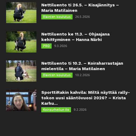
Nettiluento ti 26.5. – Kisajännitys –
Maria Matilainen
26.5.2026
Eläinten koulutus
Nettiluento ke 11.3. – Ohjaajana
kehittyminen – Hanna Närhi
9.3.2026
PRO
Nettiluento ti 10.2. – Koiraharrastajan
mielentila – Maria Matilainen
10.2.2026
Eläinten koulutus
SporttiRakin kahvila: Miltä näyttää rally-
tokon uusi sääntövuosi 2026? – Krista
Karhu...
9.2.2026
Koiraurheilun ilo