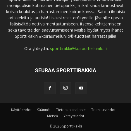
monipuolisin kotimainen tietopankki, mikäli sinua kiinnostavat
koiran koulutus ja harrastaminen koiran kanssa. Satoja ilmaisia
artikkeleita ja uutisia! Lisäksi rekisteröityneille jäsenille upeaa
lisäsisältöä nettivalmentautumiseen, itsensä kehittämiseen
sekä tavoitteiden saavuttamiseen! Meiltä löydät myös ihanat
SporttiRakin #koiraurheilunilo®-tuotteet harrastajalle!
Ota yhteyttä:
sporttirakki@koiraurheilunilo.fi
SEURAA SPORTTIRAKKIA
Käyttöehdot
Säännöt
Tietosuojaseloste
Toimitusehdot
Meistä
Yhteystiedot
© 2026 SporttiRakki