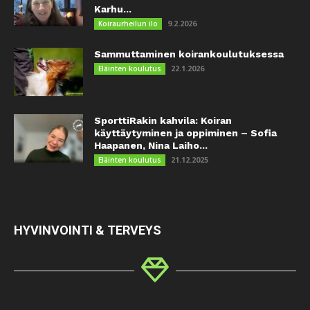
Karhu...
9.2.2026
Koiraurheilun ilo
Sammuttaminen koirankoulutuksessa
22.1.2026
Eläinten koulutus
SporttiRakin kahvila: Koiran
käyttäytyminen ja oppiminen – Sofia
Haapanen, Nina Laiho...
21.12.2025
Eläinten koulutus
HYVINVOINTI & TERVEYS