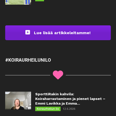
Lue lisää artikkeleitamme!
#KOIRAURHEILUNILO
SporttiRakin kahvila:
Koiraharrastaminen ja pienet lapset –
Emmi Lavikka ja Emma...
12.6.2026
Koiraurheilun ilo