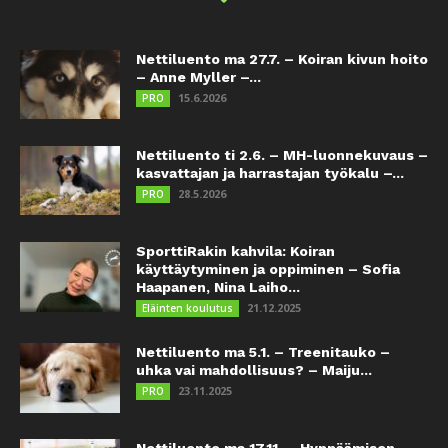
Nettiluento ma 27.7. – Koiran kivun hoito
– Anne Myller –...
15.6.2026
PRO
Nettiluento ti 2.6. – MH-luonnekuvaus –
kasvattajan ja harrastajan työkalu –...
28.5.2026
PRO
SporttiRakin kahvila: Koiran
käyttäytyminen ja oppiminen – Sofia
Haapanen, Nina Laiho...
21.12.2025
Eläinten koulutus
Nettiluento ma 5.1. – Treenitauko –
uhka vai mahdollisuus? – Maiju...
23.11.2025
PRO