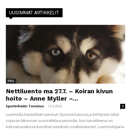
UUSIMMAT ARTIKKELIT
PRO
Nettiluento ma 27.7. – Koiran kivun
hoito – Anne Myller –...
SporttiRakki Toimitus
-
15.6.2026
0
Luennolla käsitellään pennun fyysistä kasvua ja kehitystä sekä
sopivan liikunnan suunnittelua pennulle, kun tavoitteena on
tulevaisuudessa koiraharrastuksiin osallistuminen. Luennoitsijana