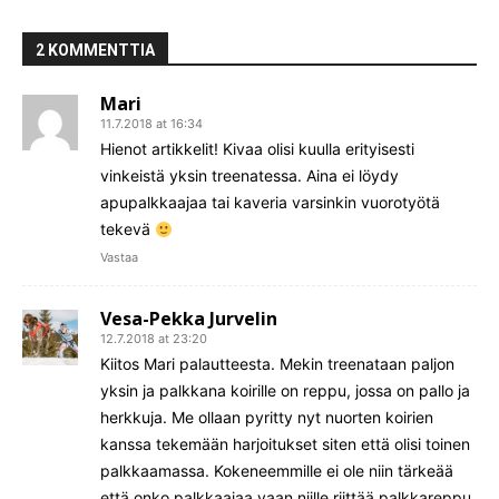
2 KOMMENTTIA
Mari
11.7.2018 at 16:34
Hienot artikkelit! Kivaa olisi kuulla erityisesti
vinkeistä yksin treenatessa. Aina ei löydy
apupalkkaajaa tai kaveria varsinkin vuorotyötä
tekevä
Vastaa
Vesa-Pekka Jurvelin
12.7.2018 at 23:20
Kiitos Mari palautteesta. Mekin treenataan paljon
yksin ja palkkana koirille on reppu, jossa on pallo ja
herkkuja. Me ollaan pyritty nyt nuorten koirien
kanssa tekemään harjoitukset siten että olisi toinen
palkkaamassa. Kokeneemmille ei ole niin tärkeää
että onko palkkaajaa vaan niille riittää palkkareppu