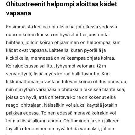
Ohitustreenit helpompi aloittaa kädet
vapaana
Ensimmäistä kertaa ohituksia harjoitellessa vedossa
nuoren koiran kanssa on hyvä aloittaa juosten tai
hiihtäen, jolloin koiran ohjaaminen on helpompaa, kun
kädet ovat vapaana. Laitteella, kuten pyörällä ja
kickbikella, mennessä on vaikeampaa ohjata koiraa.
Koirajuoksussa sallittu, lyhyempi vetonaru (2 m
venytettynä) lisää myös koiran hallittavuutta. Kun
liikkumattoman ja vastaan tulevan koiran ohitus onnistuu,
niin siirrytään varsinaisiin ohituksiin oikeissa tilanteissa,
joissa on hyvä, että ohitettava koira on kokenut eikä
reagoi ohittajaan. Näissäkin voi aluksi käyttää jotakin
palkkaa edessä. Toinen edessä menevä koirakin voi
toimia tässä alkuun apuna. Ohittaminen ja sen jälkeen
täysillä eteneminen on hyvä tehdä varmaksi, jolloin