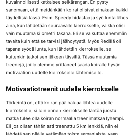
kuvainnollisesti katkaisee selkärangan. En pysty
sanomaan, että meidänkään koirat olisivat ainakaan kaikki
täydellisiä tässä. Esim. Speedy hidastaa ja syö lunta lähes
aina, kun lähdetään seuraavalle kierrokselle, vaikka olisi
vain muutama kilometri takana. Eli se vaikuttaa enemmän
tavalta kuin että se tarvisi jäähdytystä. Myös Redillä oli
tapana syödä lunta, kun lähdettiin kierrokselle, se
kuitenkin jatkoi sen jälkeen täysillä. Tässä muutamia
treenejä, joilla olemme yrittäneet saada koiralle hyvän
motivaation uudelle kierrokselle lähtemiselle.
Motivaatiotreenit uudelle kierrokselle
Tärkeintä on, että koiran pää haluaa lähteä uudelle
kierrokselle, silloin ennen kierrokselle lähtöä juostu
matka tulee olla koiran normaalia treenimatkaa lyhempi.
Eli jos ollaan tähän asti treenattu 5 km lenkkiä, niin ei
lähdetä sen päälle vetämään toista samanlaista, vaan