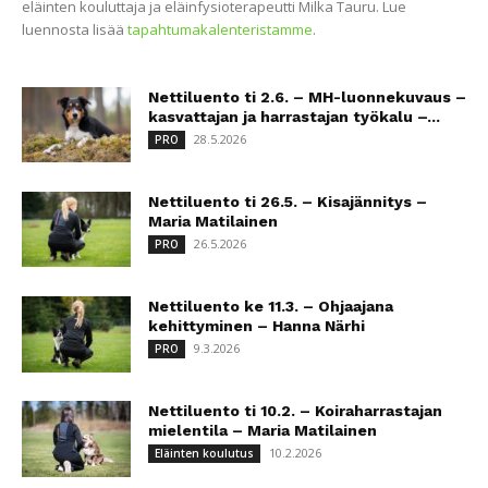
eläinten kouluttaja ja eläinfysioterapeutti Milka Tauru. Lue
luennosta lisää
tapahtumakalenteristamme
.
Nettiluento ti 2.6. – MH-luonnekuvaus –
kasvattajan ja harrastajan työkalu –...
28.5.2026
PRO
Nettiluento ti 26.5. – Kisajännitys –
Maria Matilainen
26.5.2026
PRO
Nettiluento ke 11.3. – Ohjaajana
kehittyminen – Hanna Närhi
9.3.2026
PRO
Nettiluento ti 10.2. – Koiraharrastajan
mielentila – Maria Matilainen
10.2.2026
Eläinten koulutus