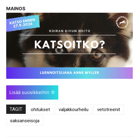
MAINOS
Lisää suosikkeihin
TAGIT
ohitukset
valjakkourheilu
vetotreenit
saksanseisoja