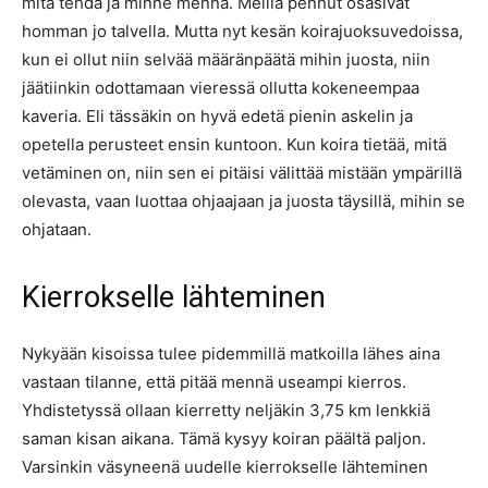
mitä tehdä ja minne mennä. Meillä pennut osasivat
homman jo talvella. Mutta nyt kesän koirajuoksuvedoissa,
kun ei ollut niin selvää määränpäätä mihin juosta, niin
jäätiinkin odottamaan vieressä ollutta kokeneempaa
kaveria. Eli tässäkin on hyvä edetä pienin askelin ja
opetella perusteet ensin kuntoon. Kun koira tietää, mitä
vetäminen on, niin sen ei pitäisi välittää mistään ympärillä
olevasta, vaan luottaa ohjaajaan ja juosta täysillä, mihin se
ohjataan.
Kierrokselle lähteminen
Nykyään kisoissa tulee pidemmillä matkoilla lähes aina
vastaan tilanne, että pitää mennä useampi kierros.
Yhdistetyssä ollaan kierretty neljäkin 3,75 km lenkkiä
saman kisan aikana. Tämä kysyy koiran päältä paljon.
Varsinkin väsyneenä uudelle kierrokselle lähteminen