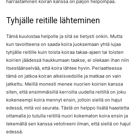
harrastaminen koiran kanssa on paljon helpompaa.
Tyhjälle reitille lähteminen
Tämä kuulostaa helpolle ja sitä se tietysti onkin. Mutta
kun tavoitteena on saada koira juoksemaan yhtä lujaa
tyhjälle reitille kuin toista koiraa takaa-ajaen tai toisten
koirien jäädessä haukkumaan taakse, ei olekaan ihan niin
itsestään
selvää, että koira lähtee hyvin. Periaatteessa
tämä on jatkoa koiran alkeisvedoille ja matkaa on vain
jatkettu. Meillä monesti menee nuorien koirien kanssa
siten, että ensimmäisillä kerroilla uudella reitillä on joku
kokeneempi koira mennyt ensin, jolloin siellä on hajut
edessä, mitä voi seurata. Tästä on helppo lisätä haastetta
ottamalla jo tutulla reitillä nuori kokematon koira ensin ja
tekemällä sen kanssa vetotreeni ilman, että siellä on hajut
edessä.