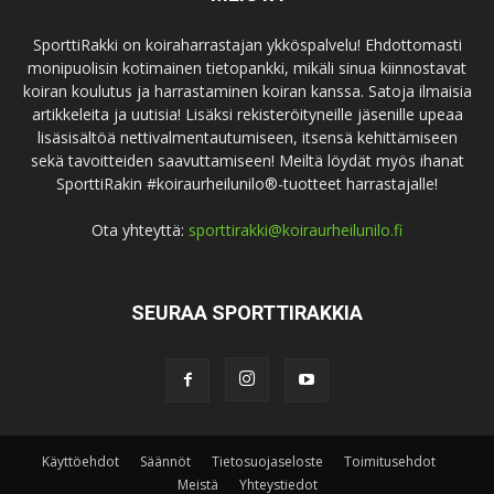
SporttiRakki on koiraharrastajan ykköspalvelu! Ehdottomasti
monipuolisin kotimainen tietopankki, mikäli sinua kiinnostavat
koiran koulutus ja harrastaminen koiran kanssa. Satoja ilmaisia
artikkeleita ja uutisia! Lisäksi rekisteröityneille jäsenille upeaa
lisäsisältöä nettivalmentautumiseen, itsensä kehittämiseen
sekä tavoitteiden saavuttamiseen! Meiltä löydät myös ihanat
SporttiRakin #koiraurheilunilo®-tuotteet harrastajalle!
Ota yhteyttä:
sporttirakki@koiraurheilunilo.fi
SEURAA SPORTTIRAKKIA
Käyttöehdot
Säännöt
Tietosuojaseloste
Toimitusehdot
Meistä
Yhteystiedot