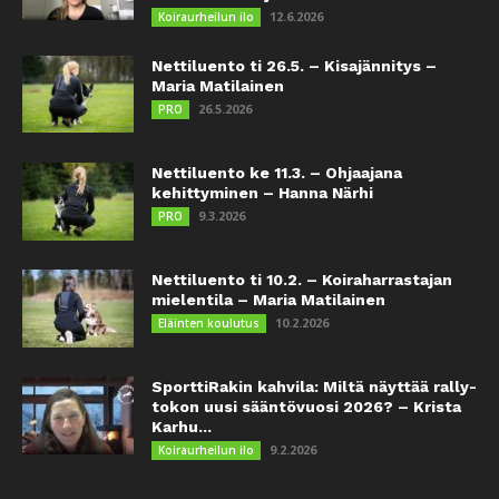
12.6.2026
Koiraurheilun ilo
Nettiluento ti 26.5. – Kisajännitys –
Maria Matilainen
26.5.2026
PRO
Nettiluento ke 11.3. – Ohjaajana
kehittyminen – Hanna Närhi
9.3.2026
PRO
Nettiluento ti 10.2. – Koiraharrastajan
mielentila – Maria Matilainen
10.2.2026
Eläinten koulutus
SporttiRakin kahvila: Miltä näyttää rally-
tokon uusi sääntövuosi 2026? – Krista
Karhu...
9.2.2026
Koiraurheilun ilo