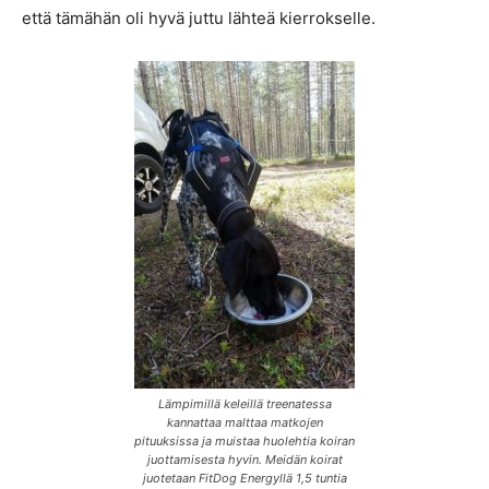
että tämähän oli hyvä juttu lähteä kierrokselle.
Lämpimillä keleillä treenatessa
kannattaa malttaa matkojen
pituuksissa ja muistaa huolehtia koiran
juottamisesta hyvin. Meidän koirat
juotetaan FitDog Energyllä 1,5 tuntia