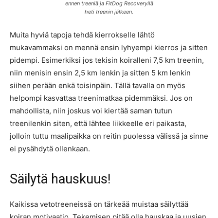
ennen treeniä ja FitDog Recoveryllä
heti treenin jälkeen.
Muita hyviä tapoja tehdä kierrokselle lähtö
mukavammaksi on mennä ensin lyhyempi kierros ja sitten
pidempi. Esimerkiksi jos tekisin koiralleni 7,5 km treenin,
niin menisin ensin 2,5 km lenkin ja sitten 5 km lenkin
siihen perään enkä toisinpäin. Tällä tavalla on myös
helpompi kasvattaa treenimatkaa pidemmäksi. Jos on
mahdollista, niin joskus voi kiertää saman tutun
treenilenkin siten, että lähtee liikkeelle eri paikasta,
jolloin tuttu maalipaikka on reitin puolessa välissä ja sinne
ei pysähdytä ollenkaan.
Säilytä hauskuus!
Kaikissa vetotreeneissä on tärkeää muistaa säilyttää
koiran motivaatio. Tekemisen pitää olla hauskaa ja uusien