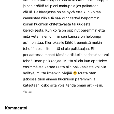
ja sen sisältö tai pieni makupala jos palkataan
välillä. Palkkaajassa on se hyvä että kun koiraa
kannustaa niin sillä saa kiinnitettyä helpommin
koiran huomion ohitettavasta tai uudesta
kierroksesta. Kun koira on oppinut paremmin että
mitä vetäminen on niin sen kanssa on helpompi
esim ohittaa. Kierrokselle lähtö treeneistä mekin
tehdään osa siten että ei ole palkkaajaa. Eli
periaattessa monet tämän artikkelin harjoitukset voi
tehdä ilman palkkaajaa. Mutta silloin kun opettelee
ensimmäistä kertaa uutta niin palkkaajasta voi olla
hyötyä, mutta ilmankin pärjää
Mutta otan
jatkossa tuon aiheen huomioon paremmin ja
katsotaan josko siitä voisi tehdä oman artikkelin.
Vastaa
Kommentoi