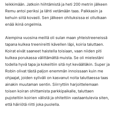
leikkimään. Jatkoin hiihtämistä ja heti 200 metrin jälkeen
Remu antoi periksi ja lähti vetämään taas. Palkkasin ja
kehuin siitä kovasti. Sen jälkeen ohituksissa ei ollutkaan
enää ikinä ongelmia.
Aiempina vuosina meillä oli sulan maan yhteistreeneissä
tapana kulkea treenireitti kävellen läpi, koiria taluttaen.
Koirat eivät saaneet haistella toisiaan, vaan niiden piti
kulkea porukassa välittämättä muista. Se oli mielestäni
todella hyvä tapa ja kokeiltiin sitä nyt keväälläkin. Super ja
Robin olivat tästä paljon enemmän innoissaan kuin me
ohjaajat, joiden syliväli on kasvanut noita taluttaessa taas
ainakin muutaman sentin. Siirryttiin harjoittelemaan
toisen koiran ohittamista parkkipaikalle, taluttaen
pujoteltiin koirien välistä ja ohitettiin vastaantulevia siten,
että häiriötä riitti joka puolella.