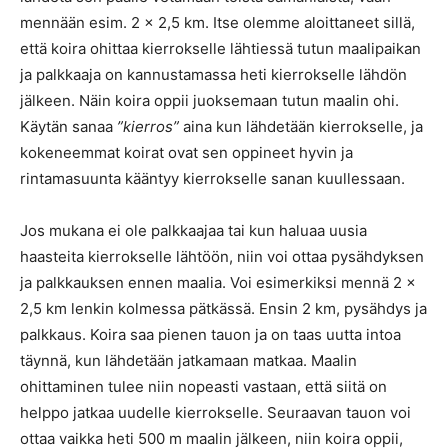
mennään esim. 2 x 2,5 km. Itse olemme aloittaneet sillä,
että koira ohittaa kierrokselle lähtiessä tutun maalipaikan
ja palkkaaja on kannustamassa heti kierrokselle lähdön
jälkeen. Näin koira oppii juoksemaan tutun maalin ohi.
Käytän sanaa
”kierros”
aina kun lähdetään kierrokselle, ja
kokeneemmat koirat ovat sen oppineet hyvin ja
rintamasuunta kääntyy kierrokselle sanan kuullessaan.
Jos mukana ei ole palkkaajaa tai kun haluaa uusia
haasteita kierrokselle lähtöön, niin voi ottaa pysähdyksen
ja palkkauksen ennen maalia. Voi esimerkiksi mennä 2 x
2,5 km lenkin kolmessa pätkässä. Ensin 2 km, pysähdys ja
palkkaus. Koira saa pienen tauon ja on taas uutta intoa
täynnä, kun lähdetään jatkamaan matkaa. Maalin
ohittaminen tulee niin nopeasti vastaan, että siitä on
helppo jatkaa uudelle kierrokselle. Seuraavan tauon voi
ottaa vaikka heti 500 m maalin jälkeen, niin koira oppii,