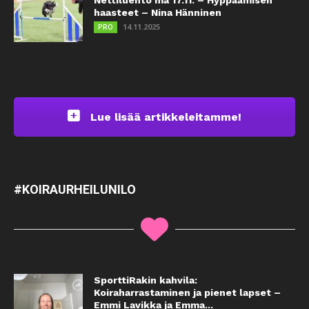
Nettiluento ma 17.11. – Hyppäämisen
haasteet – Nina Hänninen
14.11.2025
PRO
Lue lisää artikkeleitamme!
#KOIRAURHEILUNILO
SporttiRakin kahvila:
Koiraharrastaminen ja pienet lapset –
Emmi Lavikka ja Emma...