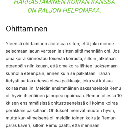
HARRASTAMINEN KOIRAN KANSSA
ON PALJON HELPOMPAA.
Ohittaminen
Yleensä ohittaminen aloitetaan siten, että joku menee
seisomaan ladun varteen ja sitten siitä mennään ohi. Jos
oma koira kiinnostuu toisesta koirasta, silloin jatketaan
eteenpäin niin kauan, että oma koira lähtee juoksemaan
kunnolla eteenpäin, ennen kuin se palkataan. Tähän
tietysti auttaa edessä oleva palkkaaja, joka voi kutsua
koiraa maaliin. Meidän ensimmäinen saksanseisoja Remu
oli hyvin itsenäinen ja nopea oppimaan. Remun ollessa 10
kk sen ensimmäisissä ohitustreeneissä oli kolme koiraa
peräkkäin paikallaan. Ohitukset menivät muuten hyvin,
mutta kun viimeisenä oli meidän toinen koira ja Remun
paras kaveri, silloin Remu päätti, että mennään