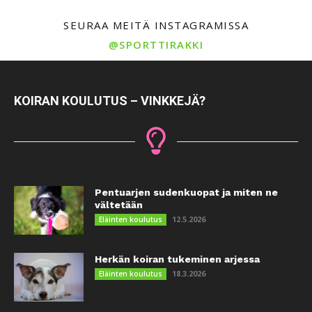
SEURAA MEITÄ INSTAGRAMISSA
@SPORTTIRAKKI
KOIRAN KOULUTUS – VINKKEJÄ?
Pentuarjen sudenkuopat ja miten ne
vältetään
12.5.2026
Eläinten koulutus
Herkän koiran tukeminen arjessa
18.3.2026
Eläinten koulutus