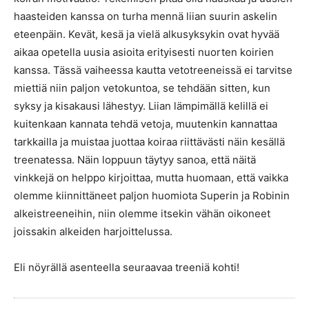
haasteiden kanssa on turha mennä liian suurin askelin
eteenpäin. Kevät, kesä ja vielä alkusyksykin ovat hyvää
aikaa opetella uusia asioita erityisesti nuorten koirien
kanssa. Tässä vaiheessa kautta vetotreeneissä ei tarvitse
miettiä niin paljon vetokuntoa, se tehdään sitten, kun
syksy ja kisakausi lähestyy. Liian lämpimällä kelillä ei
kuitenkaan kannata tehdä vetoja, muutenkin kannattaa
tarkkailla ja muistaa juottaa koiraa riittävästi näin kesällä
treenatessa. Näin loppuun täytyy sanoa, että näitä
vinkkejä on helppo kirjoittaa, mutta huomaan, että vaikka
olemme kiinnittäneet paljon huomiota Superin ja Robinin
alkeistreeneihin, niin olemme itsekin vähän oikoneet
joissakin alkeiden harjoittelussa.
Eli nöyrällä asenteella seuraavaa treeniä kohti!