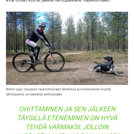
Robin oppi nopeasti rauhoittumaan lähdössä ja kokemuksen myötä
lähtöasento on laskenut entisestään.
OHITTAMINEN JA SEN JÄLKEEN
TÄYSILLÄ ETENEMINEN ON HYVÄ
TEHDÄ VARMAKSI, JOLLOIN