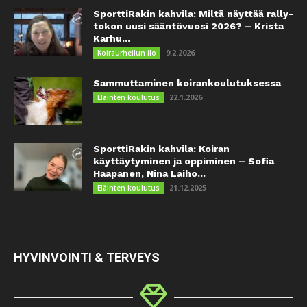
SporttiRakin kahvila: Miltä näyttää rally-
tokon uusi sääntövuosi 2026? – Krista
Karhu...
9.2.2026
Koiraurheilun ilo
Sammuttaminen koirankoulutuksessa
22.1.2026
Eläinten koulutus
SporttiRakin kahvila: Koiran
käyttäytyminen ja oppiminen – Sofia
Haapanen, Nina Laiho...
21.12.2025
Eläinten koulutus
HYVINVOINTI & TERVEYS