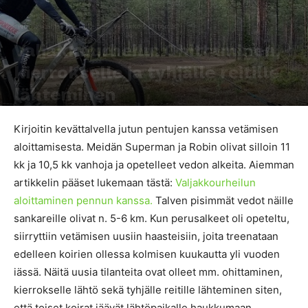
Nuuski tämä
Artikkelit
Valjakko & canicross
Valjakkourheilu: Ohittaminen,
kierrokselle ja tyhjälle reitille
lähteminen
Kirjoittaja
Vesa-Pekka Jurvelin
-
11.7.2018
2720
2
Kirjoitin kevättalvella jutun pentujen kanssa vetämisen
aloittamisesta. Meidän Superman ja Robin olivat silloin 11
kk ja 10,5 kk vanhoja ja opetelleet vedon alkeita. Aiemman
artikkelin pääset lukemaan tästä:
Valjakkourheilun
aloittaminen pennun kanssa.
Talven pisimmät vedot näille
sankareille olivat n. 5-6 km. Kun perusalkeet oli opeteltu,
siirryttiin vetämisen uusiin haasteisiin, joita treenataan
edelleen koirien ollessa kolmisen kuukautta yli vuoden
iässä. Näitä uusia tilanteita ovat olleet mm. ohittaminen,
kierrokselle lähtö sekä tyhjälle reitille lähteminen siten,
että toiset koirat jäävät lähtöpaikalle haukkumaan.