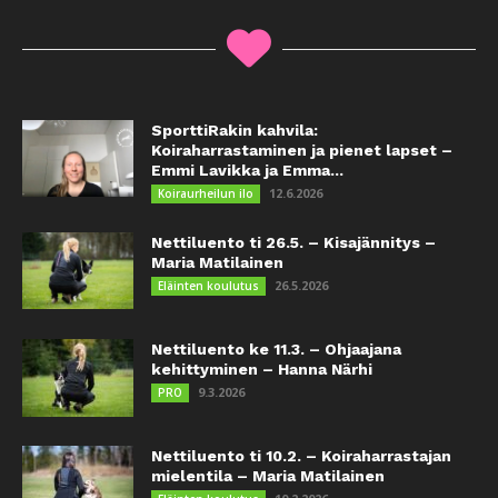
SporttiRakin kahvila:
Koiraharrastaminen ja pienet lapset –
Emmi Lavikka ja Emma...
12.6.2026
Koiraurheilun ilo
Nettiluento ti 26.5. – Kisajännitys –
Maria Matilainen
26.5.2026
Eläinten koulutus
Nettiluento ke 11.3. – Ohjaajana
kehittyminen – Hanna Närhi
9.3.2026
PRO
Nettiluento ti 10.2. – Koiraharrastajan
mielentila – Maria Matilainen