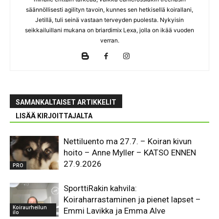
säännöllisesti agilityn tavoin, kunnes sen hetkisellä koirallani,
Jetillä, tuli seinä vastaan terveyden puolesta. Nykyisin
seikkailuillani mukana on briardimix Lexa, jolla on ikää vuoden
verran.
SAMANKALTAISET ARTIKKELIT
LISÄÄ KIRJOITTAJALTA
Nettiluento ma 27.7. – Koiran kivun
hoito – Anne Myller – KATSO ENNEN
27.9.2026
PRO
SporttiRakin kahvila:
Koiraharrastaminen ja pienet lapset –
Koiraurheilun
Emmi Lavikka ja Emma Alve
ilo