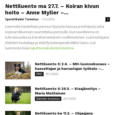
Nettiluento ma 27.7. – Koiran kivun
hoito – Anne Myller –...
SporttiRakki Toimitus
-
15.6.2026
0
Luennolla käsitellään pennun fyysistä kasvua ja kehitystä sekä
sopivan liikunnan suunnittelua pennulle, kun tavoitteena on
tulevaisuudessa koiraharrastuksiin osallistuminen. Luennoitsijana
eläinten kouluttaja ja eläinfysioterapeutti Milka Tauru. Lue
luennosta lisää
tapahtumakalenteristamme
.
Nettiluento ti 2.6. – MH-luonnekuvaus –
kasvattajan ja harrastajan työkalu –...
28.5.2026
PRO
Nettiluento ti 26.5. – Kisajännitys –
Maria Matilainen
26.5.2026
Eläinten koulutus
Nettiluento ke 11.3. – Ohjaajana