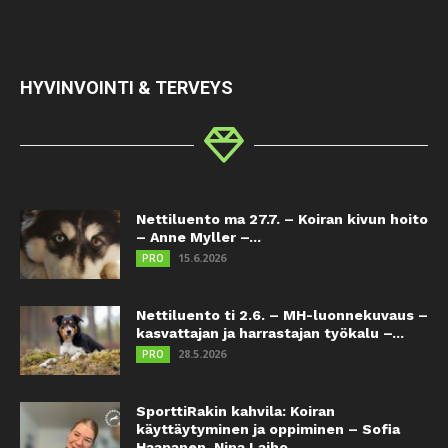
HYVINVOINTI & TERVEYS
Nettiluento ma 27.7. – Koiran kivun hoito
– Anne Myller –...
15.6.2026
PRO
Nettiluento ti 2.6. – MH-luonnekuvaus –
kasvattajan ja harrastajan työkalu –...
28.5.2026
PRO
SporttiRakin kahvila: Koiran
käyttäytyminen ja oppiminen – Sofia
Haapanen, Nina Laiho...