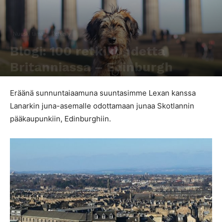
Nuuski tämä
Retkeily
Blogi: 100 retkikohdetta
Britanniassa – Edinburgh
Kirjoittaja
Alicia Higgins
-
11.9.2018
576
0
Eräänä sunnuntaiaamuna suuntasimme Lexan kanssa
Lanarkin juna-asemalle odottamaan junaa Skotlannin
pääkaupunkiin, Edinburghiin.