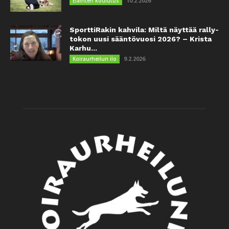
10.2.2026
Eläinten koulutus
SporttiRakin kahvila: Miltä näyttää rally-
tokon uusi sääntövuosi 2026? – Krista
Karhu...
9.2.2026
Koiraurheilun ilo