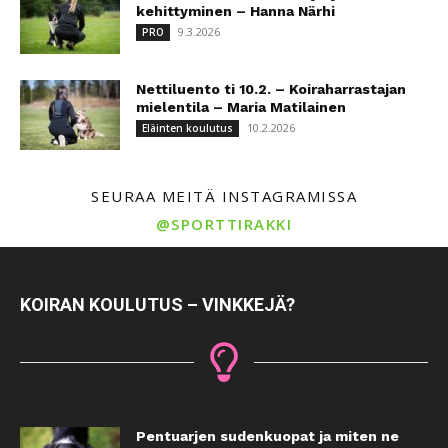
kehittyminen – Hanna Närhi
9.3.2026
PRO
Nettiluento ti 10.2. – Koiraharrastajan
mielentila – Maria Matilainen
10.2.2026
Eläinten koulutus
SEURAA MEITÄ INSTAGRAMISSA
@SPORTTIRAKKI
KOIRAN KOULUTUS – VINKKEJÄ?
Pentuarjen sudenkuopat ja miten ne