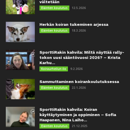
vältetään
12.5.2026
Eläinten koulutus
Herkän koiran tukeminen arjessa
18.3.2026
Eläinten koulutus
SporttiRakin kahvila: Miltä näyttää rally-
tokon uusi sääntövuosi 2026? – Krista
Karhu...
9.2.2026
Koiraurheilun ilo
Sammuttaminen koirankoulutuksessa
22.1.2026
Eläinten koulutus
SporttiRakin kahvila: Koiran
käyttäytyminen ja oppiminen – Sofia
Haapanen, Nina Laiho...
21.12.2025
Eläinten koulutus