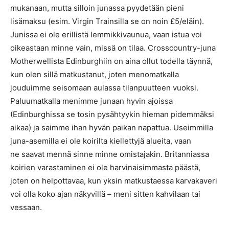
mukanaan, mutta silloin junassa pyydetään pieni
lisämaksu (esim. Virgin Trainsilla se on noin £5/eläin).
Junissa ei ole erillistä lemmikkivaunua, vaan istua voi
oikeastaan minne vain, missä on tilaa. Crosscountry-juna
Motherwellista Edinburghiin on aina ollut todella täynnä,
kun olen sillä matkustanut, joten menomatkalla
jouduimme seisomaan aulassa tilanpuutteen vuoksi.
Paluumatkalla menimme junaan hyvin ajoissa
(Edinburghissa se tosin pysähtyykin hieman pidemmäksi
aikaa) ja saimme ihan hyvän paikan napattua. Useimmilla
juna-asemilla ei ole koirilta kiellettyjä alueita, vaan
ne saavat mennä sinne minne omistajakin. Britanniassa
koirien varastaminen ei ole harvinaisimmasta päästä,
joten on helpottavaa, kun yksin matkustaessa karvakaveri
voi olla koko ajan näkyvillä – meni sitten kahvilaan tai
vessaan.