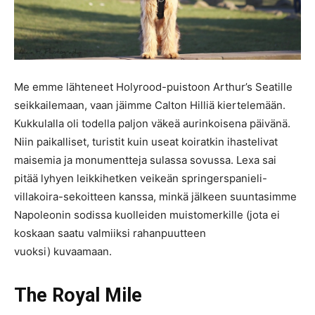
Me emme lähteneet Holyrood-puistoon Arthur’s Seatille
seikkailemaan, vaan jäimme Calton Hilliä kiertelemään.
Kukkulalla oli todella paljon väkeä aurinkoisena päivänä.
Niin paikalliset, turistit kuin useat koiratkin ihastelivat
maisemia ja monumentteja sulassa sovussa. Lexa sai
pitää lyhyen leikkihetken veikeän springerspanieli-
villakoira-sekoitteen kanssa, minkä jälkeen suuntasimme
Napoleonin sodissa kuolleiden muistomerkille (jota ei
koskaan saatu valmiiksi rahanpuutteen
vuoksi) kuvaamaan.
The Royal Mile