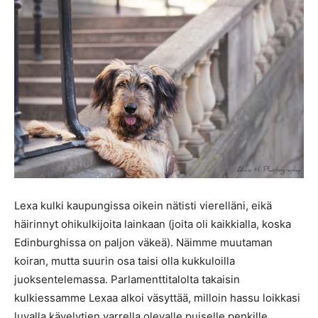
Lexa kulki kaupungissa oikein nätisti vierelläni, eikä
häirinnyt ohikulkijoita lainkaan (joita oli kaikkialla, koska
Edinburghissa on paljon väkeä). Näimme muutaman
koiran, mutta suurin osa taisi olla kukkuloilla
juoksentelemassa. Parlamenttitalolta takaisin
kulkiessamme Lexaa alkoi väsyttää, milloin hassu loikkasi
luvalla kävelytien varrella olevalle puiselle penkille