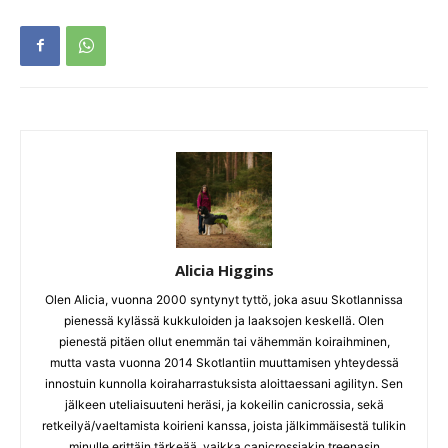
Alicia Higgins
Olen Alicia, vuonna 2000 syntynyt tyttö, joka asuu Skotlannissa
pienessä kylässä kukkuloiden ja laaksojen keskellä. Olen
pienestä pitäen ollut enemmän tai vähemmän koiraihminen,
mutta vasta vuonna 2014 Skotlantiin muuttamisen yhteydessä
innostuin kunnolla koiraharrastuksista aloittaessani agilityn. Sen
jälkeen uteliaisuuteni heräsi, ja kokeilin canicrossia, sekä
retkeilyä/vaeltamista koirieni kanssa, joista jälkimmäisestä tulikin
minulle erittäin tärkeää, vaikka canicrossiakin treenasin