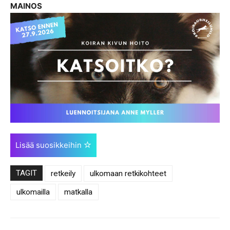
MAINOS
Lisää suosikkeihin
TAGIT
retkeily
ulkomaan retkikohteet
ulkomailla
matkalla