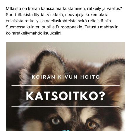
Millaista on koiran kanssa matkustaminen, retkeily ja vaellus?
SporttiRakista löydät vinkkejä, neuvoja ja kokemuksia
erilaisista retkeily- ja vaelluskohteista sekä reiteistä niin
Suomessa kuin eri puolilla Eurooppaakin. Tutustu mahtaviin
koiraretkeilymahdollisuuksiin!