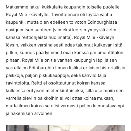
Matkamme jatkui kukkulalta kaupungin toiselle puolelle
Royal Mile -kävelylle. Tavoitteenani oli löytää vanha
kaupunki, mutta olen edelleen toivoton Edinburghissa
navigoimisen suhteen (viimeksi kiersin ympyrää Jetin
kanssa reittiohjeista huolimatta). Royal Mile -kävelyn
löysin, vaikken varsinaisesti edes tajunnut kulkevani sitä
pitkin, kunnes päädyimme Lexan kanssa parlamenttitalon
pihaan. Royal Mile on tie vanhan kaupungin läpi ja sen
varrella on Edinburghin linnan lisäksi erilaisia historiallisia
paikkoja, paljon pikkukauppoja, sekä kahviloita ja
ravintoloita. Reitti ei osoittautunut koiran kanssa
kulkiessa erityisen mielenkiintoiseksi, sillä useimpiin sen
varrella oleviin paikkoihin ei voi ottaa koiraa mukaan,
mutta ilman koiraa se olisi varmasti paljon kiinnostavampi
ja näkemisen arvoinen.