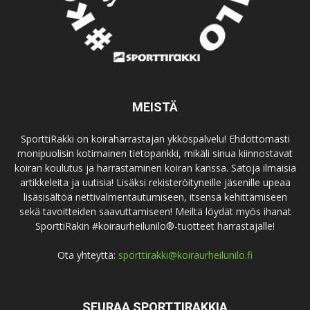
MEISTÄ
SporttiRakki on koiraharrastajan ykköspalvelu! Ehdottomasti
monipuolisin kotimainen tietopankki, mikäli sinua kiinnostavat
koiran koulutus ja harrastaminen koiran kanssa. Satoja ilmaisia
artikkeleita ja uutisia! Lisäksi rekisteröityneille jäsenille upeaa
lisäsisältöä nettivalmentautumiseen, itsensä kehittämiseen
sekä tavoitteiden saavuttamiseen! Meiltä löydät myös ihanat
SporttiRakin #koiraurheilunilo®-tuotteet harrastajalle!
Ota yhteyttä:
sporttirakki@koiraurheilunilo.fi
SEURAA SPORTTIRAKKIA