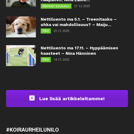
21.12.2025
Eläinten koulutus
Nettiluento ma 5.1. – Treenitauko –
uhka vai mahdollisuus? – Maiju...
23.11.2025
PRO
Nettiluento ma 17.11. – Hyppäämisen
haasteet – Nina Hänninen
14.11.2025
PRO
Lue lisää artikkeleitamme!
#KOIRAURHEILUNILO