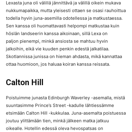
Lexasta juna oli välillä jännittävä ja välillä oikein mukava
nukkumapaikka, mutta yleisesti ottaen se osasi rauhoittua
todella hyvin juna-asemilla odotellessa ja matkustaessa.
Sen kanssa oli huomattavasti helpompi matkustaa kuin
höslän landseerin kanssa aikoinaan, sillä Lexa on
paljon pienempi, minkä ansiosta se mahtuu hyvin
jalkoihin, eikä vie kuuden penkin edestä jalkatilaa.
Skotlannissa junissa on hieman ahdasta, mikä kannattaa
ottaa huomioon, jos haluaa koiran kanssa reissata.
Calton Hill
Poistuimme junasta Edinburgh Waverley -asemalla, mistä
suuntasimme Prince’s Street -kadulle lähtiessämme
etsimään Calton Hill -kukkulaa. Juna-asemalta poistuessa
joutuu ylittämään tien, minkä jälkeen matka jatkuu
oikealle. Hotellin edessä oleva hevospatsas on