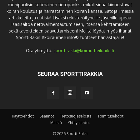
monipuolisin kotimainen tietopankki, mikäli sinua kiinnostavat
koiran koulutus ja harrastaminen koiran kanssa. Satoja ilmaisia
artikkeleita ja uutisia! Lisäksi rekisteröityneille jäsenille upeaa
lisäsisältöä nettivalmentautumiseen, itsensä kehittämiseen
sekä tavoitteiden saavuttamiseen! Meiltä löydät myös ihanat
SporttiRakin #koiraurheilunilo®-tuotteet harrastajalle!
Ota yhteyttä:
sporttirakki@koiraurheilunilo.fi
SEURAA SPORTTIRAKKIA
Käyttöehdot
Säännöt
Tietosuojaseloste
Toimitusehdot
Meistä
Yhteystiedot
© 2026 SporttiRakki