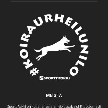
MEISTÄ
SporttiRakki on koiraharrastajan ykköspalvelu! Ehdottomasti