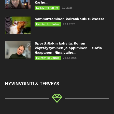
Karhu...
9.2.2026
Koiraurheilun ilo
Sammuttaminen koirankoulutuksessa
22.1.2026
Eläinten koulutus
SporttiRakin kahvila: Koiran
käyttäytyminen ja oppiminen – Sofia
Haapanen, Nina Laiho...
21.12.2025
Eläinten koulutus
HYVINVOINTI & TERVEYS