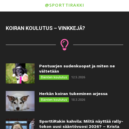
@SPORTTIRAKKI
KOIRAN KOULUTUS – VINKKEJÄ?
Pentuarjen sudenkuopat ja miten ne
vältetään
12.5.2026
Eläinten koulutus
Herkän koiran tukeminen arjessa
18.3.2026
Eläinten koulutus
SporttiRakin kahvila: Miltä näyttää rally-
tokon uusi sääntövuosi 2026? – Krista