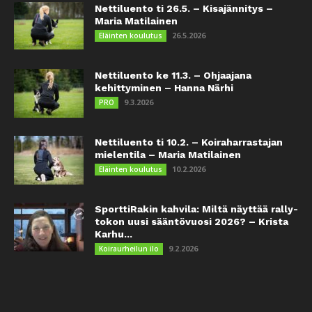
Nettiluento ti 26.5. – Kisajännitys –
Maria Matilainen
26.5.2026
Eläinten koulutus
Nettiluento ke 11.3. – Ohjaajana
kehittyminen – Hanna Närhi
9.3.2026
PRO
Nettiluento ti 10.2. – Koiraharrastajan
mielentila – Maria Matilainen
10.2.2026
Eläinten koulutus
SporttiRakin kahvila: Miltä näyttää rally-
tokon uusi sääntövuosi 2026? – Krista
Karhu...
9.2.2026
Koiraurheilun ilo