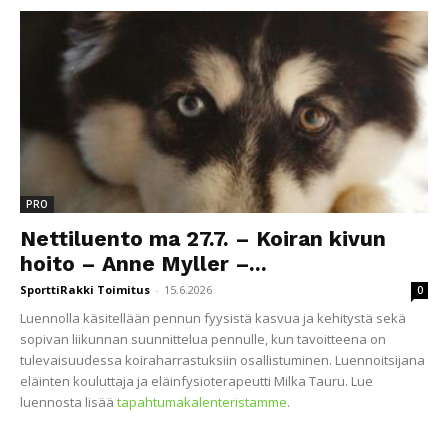
PRO
Nettiluento ma 27.7. – Koiran kivun
hoito – Anne Myller –...
SporttiRakki Toimitus
-
15.6.2026
0
Luennolla käsitellään pennun fyysistä kasvua ja kehitystä sekä
sopivan liikunnan suunnittelua pennulle, kun tavoitteena on
tulevaisuudessa koiraharrastuksiin osallistuminen. Luennoitsijana
eläinten kouluttaja ja eläinfysioterapeutti Milka Tauru. Lue
luennosta lisää
tapahtumakalenteristamme
.