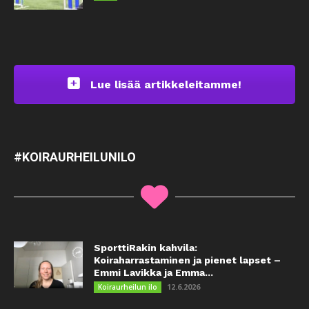
Lue lisää artikkeleitamme!
#KOIRAURHEILUNILO
SporttiRakin kahvila:
Koiraharrastaminen ja pienet lapset –
Emmi Lavikka ja Emma...
12.6.2026
Koiraurheilun ilo