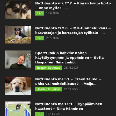
Nettiluento ma 27.7. – Koiran kivun hoito
– Anne Myller –...
15.6.2026
PRO
Nettiluento ti 2.6. – MH-luonnekuvaus –
kasvattajan ja harrastajan työkalu –...
28.5.2026
PRO
SporttiRakin kahvila: Koiran
käyttäytyminen ja oppiminen – Sofia
Haapanen, Nina Laiho...
21.12.2025
Eläinten koulutus
Nettiluento ma 5.1. – Treenitauko –
uhka vai mahdollisuus? – Maiju...
23.11.2025
Eläinten koulutus
Nettiluento ma 17.11. – Hyppäämisen
haasteet – Nina Hänninen
14.11.2025
PRO