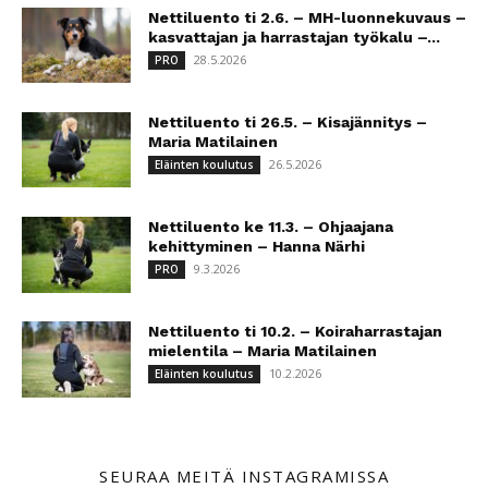
Nettiluento ti 2.6. – MH-luonnekuvaus –
kasvattajan ja harrastajan työkalu –...
28.5.2026
PRO
Nettiluento ti 26.5. – Kisajännitys –
Maria Matilainen
26.5.2026
Eläinten koulutus
Nettiluento ke 11.3. – Ohjaajana
kehittyminen – Hanna Närhi
9.3.2026
PRO
Nettiluento ti 10.2. – Koiraharrastajan
mielentila – Maria Matilainen
10.2.2026
Eläinten koulutus
SEURAA MEITÄ INSTAGRAMISSA