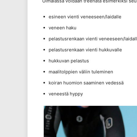
Uimalassa voidaan treenata esimerkiksi seur
esineen vienti veneeseen/laidalle
veneen haku
pelastusrenkaan vienti veneeseen/laidal
pelastusrenkaan vienti hukkuvalle
hukkuvan pelastus
maalitolppien väliin tuleminen
koiran huomion saaminen vedessä
veneestä hyppy