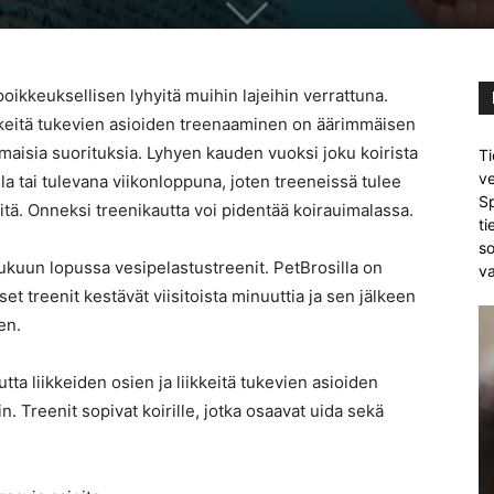
oikkeuksellisen lyhyitä muihin lajeihin verrattuna.
ikkeitä tukevien asioiden treenaaminen on äärimmäisen
maisia suorituksia. Lyhyen kauden vuoksi joku koirista
Ti
ve
la tai tulevana viikonloppuna, joten treeneissä tulee
Sp
keitä. Onneksi treenikautta voi pidentää koirauimalassa.
ti
so
lukuun lopussa vesipelastustreenit. PetBrosilla on
va
et treenit kestävät viisitoista minuuttia ja sen jälkeen
en.
utta liikkeiden osien ja liikkeitä tukevien asioiden
. Treenit sopivat koirille, jotka osaavat uida sekä