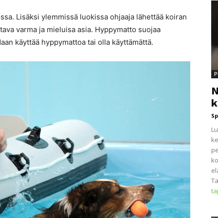
ssa. Lisäksi ylemmissä luokissa ohjaaja lähettää koiran
tava varma ja mieluisa asia. Hyppymatto suojaa
daan käyttää hyppymattoa tai olla käyttämättä.
P
N
k
Sp
Lu
ke
pe
ko
el
Ta
t