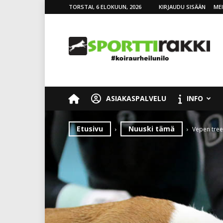
TORSTAI, 6 ELOKUUN, 2026
KIRJAUDU SISÄÄN
ME
SporttiRakki
ASIAKASPALVELU
INFO
Etusivu
Nuuski tämä
Vepen tree