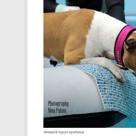
Veneestä hypyn opettelua.