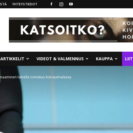
ISTÄ
YHTEYSTIEDOT
ARTIKKELIT
VIDEOT & VALMENNUS
KAUPPA
LII
naaminen talvella onnistuu koirauimalassa