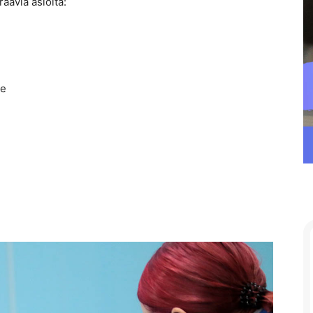
aavia asioita:
le