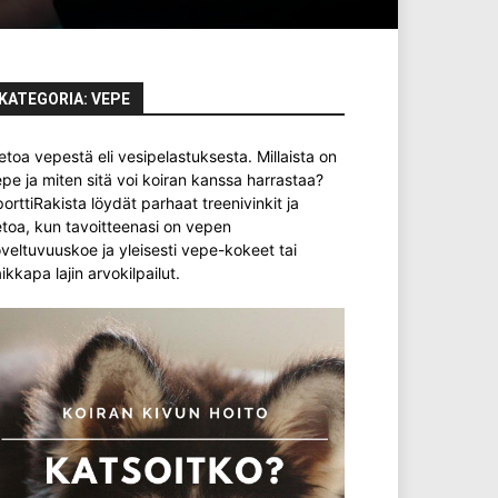
KATEGORIA: VEPE
etoa vepestä eli vesipelastuksesta. Millaista on
pe ja miten sitä voi koiran kanssa harrastaa?
orttiRakista löydät parhaat treenivinkit ja
etoa, kun tavoitteenasi on vepen
veltuvuuskoe ja yleisesti vepe-kokeet tai
ikkapa lajin arvokilpailut.