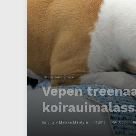
Nuuski tämä
Vepe
Vepen treenaa
koirauimalass
Kirjoittaja
Marika Mäntylä
-
4.1.2019
3009