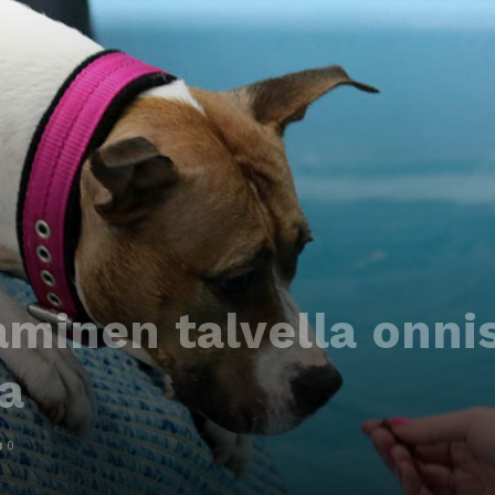
minen talvella onni
a
0