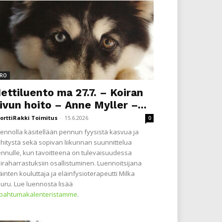
RO
ettiluento ma 27.7. – Koiran
ivun hoito – Anne Myller –...
orttiRakki Toimitus
-
15.6.2026
0
ennolla käsitellään pennun fyysistä kasvua ja
hitystä sekä sopivan liikunnan suunnittelua
nnulle, kun tavoitteena on tulevaisuudessa
iraharrastuksiin osallistuminen. Luennoitsijana
äinten kouluttaja ja eläinfysioterapeutti Milka
uru. Lue luennosta lisää
apahtumakalenteristamme
.