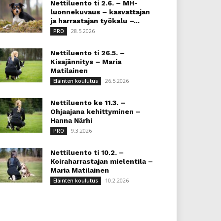
Nettiluento ti 2.6. – MH-
luonnekuvaus – kasvattajan
ja harrastajan työkalu –...
28.5.2026
PRO
Nettiluento ti 26.5. –
Kisajännitys – Maria
Matilainen
26.5.2026
Eläinten koulutus
Nettiluento ke 11.3. –
Ohjaajana kehittyminen –
Hanna Närhi
9.3.2026
PRO
Nettiluento ti 10.2. –
Koiraharrastajan mielentila –
Maria Matilainen
10.2.2026
Eläinten koulutus