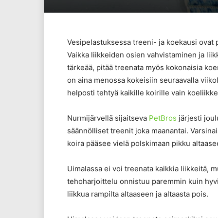
Vesipelastuksessa treeni- ja koekausi ovat p
Vaikka liikkeiden osien vahvistaminen ja li
tärkeää, pitää treenata myös kokonaisia koe
on aina menossa kokeisiin seuraavalla viikol
helposti tehtyä kaikille koirille vain koeliik
Nurmijärvellä sijaitseva
PetBros
järjesti jou
säännölliset treenit joka maanantai. Varsinais
koira pääsee vielä polskimaan pikku altaase
Uimalassa ei voi treenata kaikkia liikkeitä, m
tehoharjoittelu onnistuu paremmin kuin hyvin
liikkua rampilta altaaseen ja altaasta pois.