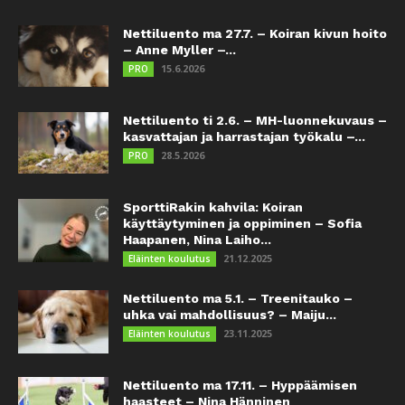
Nettiluento ma 27.7. – Koiran kivun hoito
– Anne Myller –...
15.6.2026
PRO
Nettiluento ti 2.6. – MH-luonnekuvaus –
kasvattajan ja harrastajan työkalu –...
28.5.2026
PRO
SporttiRakin kahvila: Koiran
käyttäytyminen ja oppiminen – Sofia
Haapanen, Nina Laiho...
21.12.2025
Eläinten koulutus
Nettiluento ma 5.1. – Treenitauko –
uhka vai mahdollisuus? – Maiju...
23.11.2025
Eläinten koulutus
Nettiluento ma 17.11. – Hyppäämisen
haasteet – Nina Hänninen