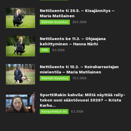
Nettiluento ti 26.5. – Kisajännitys –
Maria Matilainen
26.5.2026
Eläinten koulutus
Nettiluento ke 11.3. – Ohjaajana
kehittyminen – Hanna Närhi
9.3.2026
PRO
Nettiluento ti 10.2. – Koiraharrastajan
mielentila – Maria Matilainen
10.2.2026
Eläinten koulutus
SporttiRakin kahvila: Miltä näyttää rally-
tokon uusi sääntövuosi 2026? – Krista
Karhu...
9.2.2026
Koiraurheilun ilo