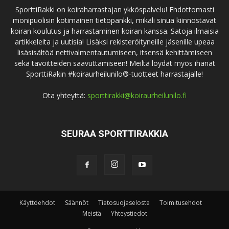
SporttiRakki on koiraharrastajan ykköspalvelu! Ehdottomasti
monipuolisin kotimainen tietopankki, mikäli sinua kiinnostavat
koiran koulutus ja harrastaminen koiran kanssa. Satoja ilmaisia
artikkeleita ja uutisia! Lisäksi rekisteröityneille jäsenille upeaa
lisäsisältöä nettivalmentautumiseen, itsensä kehittämiseen
sekä tavoitteiden saavuttamiseen! Meiltä löydät myös ihanat
SporttiRakin #koiraurheilunilo®-tuotteet harrastajalle!
Ota yhteyttä:
sporttirakki@koiraurheilunilo.fi
SEURAA SPORTTIRAKKIA
Käyttöehdot
Säännöt
Tietosuojaseloste
Toimitusehdot
Meistä
Yhteystiedot