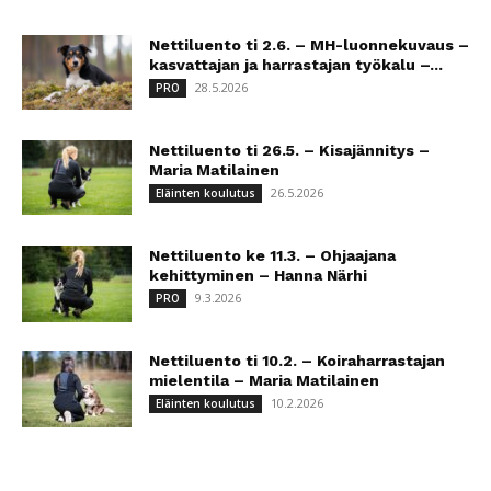
Nettiluento ti 2.6. – MH-luonnekuvaus –
kasvattajan ja harrastajan työkalu –...
28.5.2026
PRO
Nettiluento ti 26.5. – Kisajännitys –
Maria Matilainen
26.5.2026
Eläinten koulutus
Nettiluento ke 11.3. – Ohjaajana
kehittyminen – Hanna Närhi
9.3.2026
PRO
Nettiluento ti 10.2. – Koiraharrastajan
mielentila – Maria Matilainen
10.2.2026
Eläinten koulutus