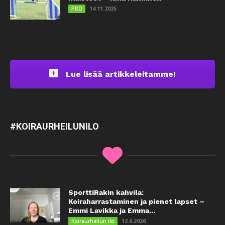
14.11.2025
PRO
Lue lisää artikkeleitamme!
#KOIRAURHEILUNILO
SporttiRakin kahvila:
Koiraharrastaminen ja pienet lapset –
Emmi Lavikka ja Emma...
12.6.2026
Koiraurheilun ilo