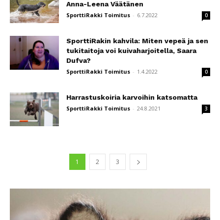
Anna-Leena Väätänen
SporttiRakki Toimitus
-
6.7.2022
0
SporttiRakin kahvila: Miten vepeä ja sen
tukitaitoja voi kuivaharjoitella, Saara
Dufva?
SporttiRakki Toimitus
-
1.4.2022
0
Harrastuskoiria karvoihin katsomatta
SporttiRakki Toimitus
-
24.8.2021
3
1
2
3