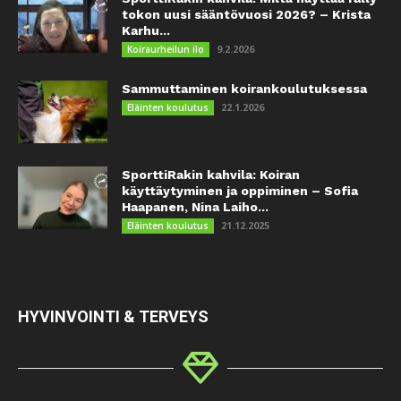
tokon uusi sääntövuosi 2026? – Krista
Karhu...
9.2.2026
Koiraurheilun ilo
Sammuttaminen koirankoulutuksessa
22.1.2026
Eläinten koulutus
SporttiRakin kahvila: Koiran
käyttäytyminen ja oppiminen – Sofia
Haapanen, Nina Laiho...
21.12.2025
Eläinten koulutus
HYVINVOINTI & TERVEYS