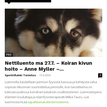
PRO
Nettiluento ma 27.7. – Koiran kivun
hoito – Anne Myller –...
SporttiRakki Toimitus
-
15.6.2026
0
Luennolla käsitellään pennun fyysistä kasvua ja kehitystä sekä
sopivan liikunnan suunnittelua pennulle, kun tavoitteena on
tulevaisuudessa koiraharrastuksiin osallistuminen. Luennoitsijana
eläinten kouluttaja ja eläinfysioterapeutti Milka Tauru. Lue
luennosta lisää
tapahtumakalenteristamme
.