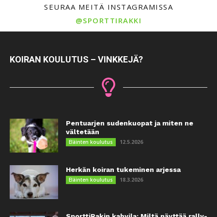
SEURAA MEITÄ INSTAGRAMISSA
@SPORTTIRAKKI
KOIRAN KOULUTUS – VINKKEJÄ?
Pentuarjen sudenkuopat ja miten ne
vältetään
12.5.2026
Eläinten koulutus
Herkän koiran tukeminen arjessa
18.3.2026
Eläinten koulutus
SporttiRakin kahvila: Miltä näyttää rally-