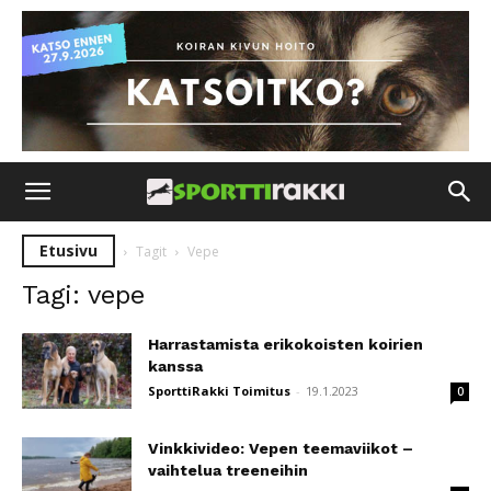
Etusivu
Tagit
Vepe
Tagi: vepe
Harrastamista erikokoisten koirien
kanssa
SporttiRakki Toimitus
-
19.1.2023
0
Vinkkivideo: Vepen teemaviikot –
vaihtelua treeneihin