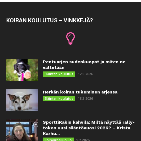
KOIRAN KOULUTUS – VINKKEJÄ?
Pentuarjen sudenkuopat ja miten ne
vältetään
12.5.2026
Eläinten koulutus
Herkän koiran tukeminen arjessa
18.3.2026
Eläinten koulutus
SporttiRakin kahvila: Miltä näyttää rally-
tokon uusi sääntövuosi 2026? – Krista
Karhu...
9.2.2026
Koiraurheilun ilo