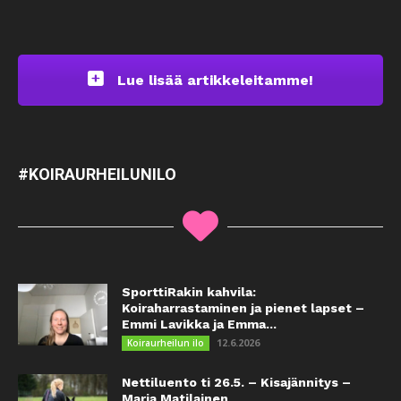
Lue lisää artikkeleitamme!
#KOIRAURHEILUNILO
SporttiRakin kahvila:
Koiraharrastaminen ja pienet lapset –
Emmi Lavikka ja Emma...
12.6.2026
Koiraurheilun ilo
Nettiluento ti 26.5. – Kisajännitys –
Maria Matilainen