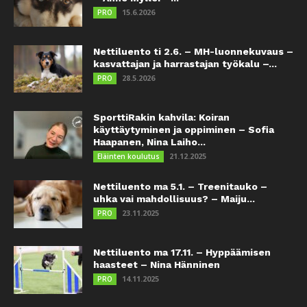
15.6.2026
PRO
Nettiluento ti 2.6. – MH-luonnekuvaus –
kasvattajan ja harrastajan työkalu –...
28.5.2026
PRO
SporttiRakin kahvila: Koiran
käyttäytyminen ja oppiminen – Sofia
Haapanen, Nina Laiho...
21.12.2025
Eläinten koulutus
Nettiluento ma 5.1. – Treenitauko –
uhka vai mahdollisuus? – Maiju...
23.11.2025
PRO
Nettiluento ma 17.11. – Hyppäämisen
haasteet – Nina Hänninen
14.11.2025
PRO