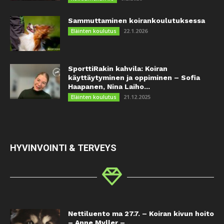
Sammuttaminen koirankoulutuksessa
22.1.2026
Eläinten koulutus
SporttiRakin kahvila: Koiran
käyttäytyminen ja oppiminen – Sofia
Haapanen, Nina Laiho...
21.12.2025
Eläinten koulutus
HYVINVOINTI & TERVEYS
Nettiluento ma 27.7. – Koiran kivun hoito
– Anne Myller –...