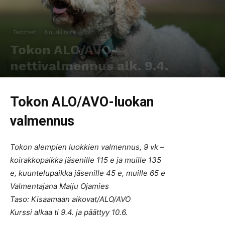
Tiedotteet
Nuuski tämä
Toko
Tokon ALO/AVO-
nettivalmennus alk. 9.4.
Kirjoittaja
SporttiRakki Toimitus
-
9.3.2019
485
0
Tokon ALO/AVO-luokan
valmennus
Tokon alempien luokkien valmennus, 9 vk –
koirakkopaikka jäsenille 115 e ja muille 135
e, kuuntelupaikka jäsenille 45 e, muille 65 e
Valmentajana Maiju Ojamies
Taso: Kisaamaan aikovat/ALO/AVO
Kurssi alkaa ti 9.4. ja päättyy 10.6.