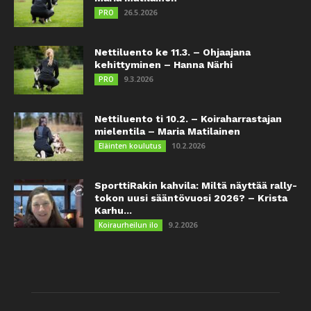
26.5.2026
PRO
Nettiluento ke 11.3. – Ohjaajana
kehittyminen – Hanna Närhi
9.3.2026
PRO
Nettiluento ti 10.2. – Koiraharrastajan
mielentila – Maria Matilainen
10.2.2026
Eläinten koulutus
SporttiRakin kahvila: Miltä näyttää rally-
tokon uusi sääntövuosi 2026? – Krista
Karhu...
9.2.2026
Koiraurheilun ilo