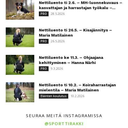
Nettiluento ti 2.6. – MH-luonnekuvaus –
kasvattajan ja harrastajan työkalu –...
28.5.2026
PRO
Nettiluento ti 26.5. – Kisajännitys –
Maria Matilainen
26.5.2026
PRO
Nettiluento ke 11.3. – Ohjaajana
kehittyminen – Hanna Närhi
9.3.2026
PRO
Nettiluento ti 10.2. – Koiraharrastajan
mielentila – Maria Matilainen
10.2.2026
Eläinten koulutus
SEURAA MEITÄ INSTAGRAMISSA
@SPORTTIRAKKI