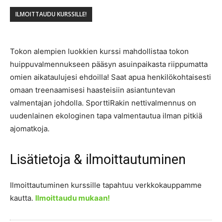
ILMOITTAUDU KURSSILLE!
Tokon alempien luokkien kurssi mahdollistaa tokon
huippuvalmennukseen pääsyn asuinpaikasta riippumatta
omien aikataulujesi ehdoilla! Saat apua henkilökohtaisesti
omaan treenaamisesi haasteisiin asiantuntevan
valmentajan johdolla. SporttiRakin nettivalmennus on
uudenlainen ekologinen tapa valmentautua ilman pitkiä
ajomatkoja.
Lisätietoja & ilmoittautuminen
Ilmoittautuminen kurssille tapahtuu verkkokauppamme
kautta.
Ilmoittaudu mukaan!