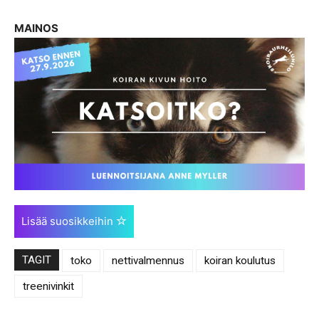
MAINOS
Lisää suosikkeihin
TAGIT
toko
nettivalmennus
koiran koulutus
treenivinkit