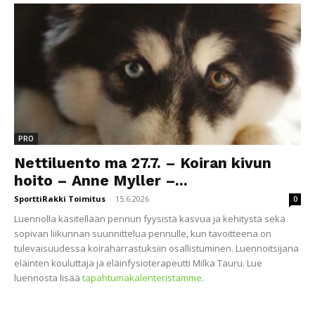
PRO
Nettiluento ma 27.7. – Koiran kivun
hoito – Anne Myller –...
SporttiRakki Toimitus
-
15.6.2026
0
Luennolla käsitellään pennun fyysistä kasvua ja kehitystä sekä
sopivan liikunnan suunnittelua pennulle, kun tavoitteena on
tulevaisuudessa koiraharrastuksiin osallistuminen. Luennoitsijana
eläinten kouluttaja ja eläinfysioterapeutti Milka Tauru. Lue
luennosta lisää
tapahtumakalenteristamme
.