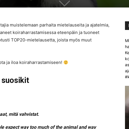
ia muistelemaan parhaita mietelauseita ja ajatelmia,
ttaneet koiraharrastamisessa eteenpäin ja tuoneet
ootusti TOP20-mietelausetta, joista myös muut
Mi
ha
Ke
ko
ota ja iloa koiraharrastamiseen!
as
aj
#k
 suosikit
saat, mitä vahvistat.
ple expect way too much of the animal and way