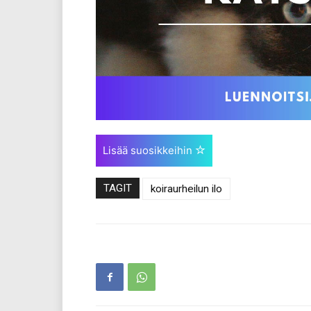
Lisää suosikkeihin
TAGIT
koiraurheilun ilo