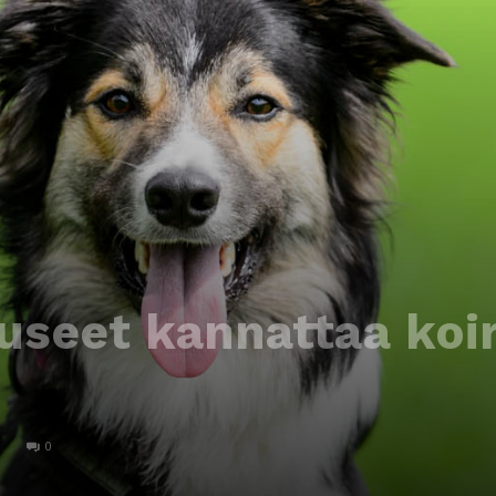
seet kannattaa koir
0