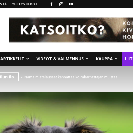
ISTÄ
YHTEYSTIEDOT
ARTIKKELIT
VIDEOT & VALMENNUS
KAUPPA
LII
lun ilo
Nämä mietelauseet kannattaa koiraharrastajan muistaa