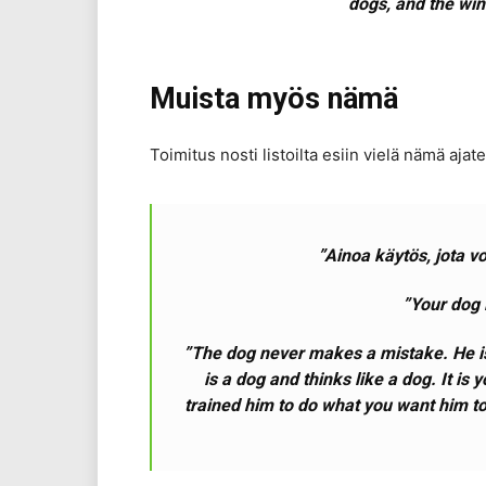
dogs, and the win
Muista myös nämä
Toimitus nosti listoilta esiin vielä nämä aja
”Ainoa käytös, jota vo
”Your dog i
”The dog never makes a mistake. He i
is a dog and thinks like a dog. It i
trained him to do what you want him to 