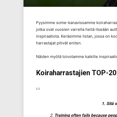
Pyysimme some-kanavissamme koiraharrastaj
jotka ovat vuosien varrella heitä itseään au
inspiraatiota. Keräsimme listan, jossa on k
harrastajat pitivät eniten.
Näiden myötä toivotamme kaikille inspiraati
Koiraharrastajien TOP-20
1. Sitä 
2.
Training often fails because peo