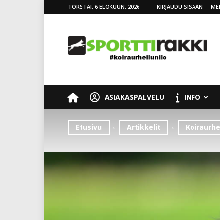
TORSTAI, 6 ELOKUUN, 2026
KIRJAUDU SISÄÄN
ME
SporttiRakki
ASIAKASPALVELU
INFO
Etusivu
Artikkelit
Koiraurhei