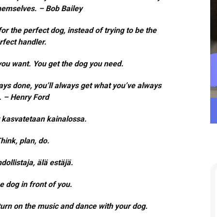
 themselves. – Bob Bailey
or the perfect dog, instead of trying to be the
rfect handler.
you want. You get the dog you need.
ays done, you’ll always get what you’ve always
. – Henry Ford
t kasvatetaan kainalossa.
hink, plan, do.
ollistaja, älä estäjä.
e dog in front of you.
 turn on the music and dance with your dog.