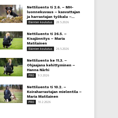
Nettiluento ti 2.6. – MH-
luonnekuvaus – kasvattajan
ja harrastajan työkalu –...
28.5.2026
Eläinten koulutus
Nettiluento ti 26.5. –
Kisajännitys – Maria
Matilainen
26.5.2026
Eläinten koulutus
Nettiluento ke 11.3. –
Ohjaajana kehittyminen –
Hanna Närhi
9.3.2026
PRO
Nettiluento ti 10.2. –
Koiraharrastajan mielentila –
Maria Matilainen
10.2.2026
PRO