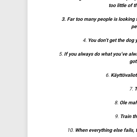
too little of
3. Far too many people is looking f
pe
4.
You don’t get the dog 
5.
If you always do what you’ve alw
got
6.
Käyttövalio
7.
T
8.
Ole mahd
9.
Train th
10.
When everything else fails,