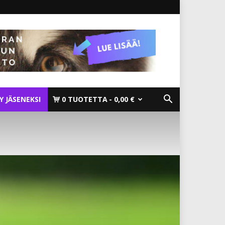
TY JÄSENEKSI
0 TUOTETTA
0,00 €