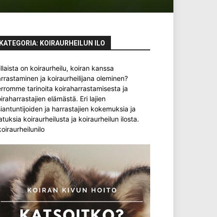
KATEGORIA: KOIRAURHEILUN ILO
llaista on koiraurheilu, koiran kanssa
rrastaminen ja koiraurheilijana oleminen?
rromme tarinoita koiraharrastamisesta ja
iraharrastajien elämästä. Eri lajien
iantuntijoiden ja harrastajien kokemuksia ja
atuksia koiraurheilusta ja koiraurheilun ilosta.
oiraurheilunilo