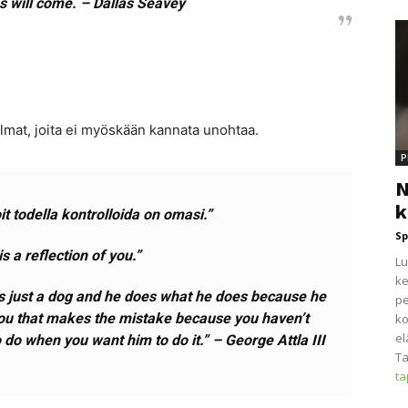
s will come. – Dallas Seavey
telmat, joita ei myöskään kannata unohtaa.
P
N
k
it todella kontrolloida on omasi.”
Sp
s a reflection of you.”
Lu
ke
s just a dog and he does what he does because he
pe
s you that makes the mistake because you haven’t
ko
el
do when you want him to do it.” – George Attla III
Ta
t