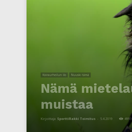
Koiraurheilun ilo
Nuuski tämä
Nämä mietelau
muistaa
Kirjoittaja
SporttiRakki Toimitus
-
5.4.2019
4993