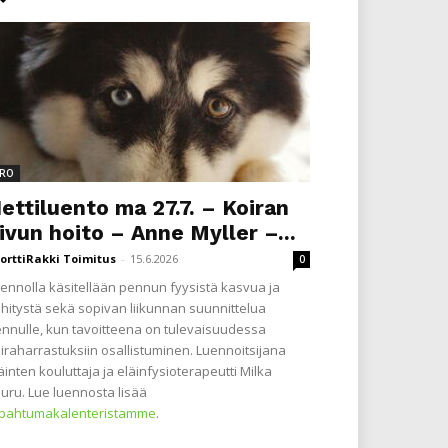
RO
ettiluento ma 27.7. – Koiran
ivun hoito – Anne Myller –...
orttiRakki Toimitus
-
15.6.2026
0
ennolla käsitellään pennun fyysistä kasvua ja
hitystä sekä sopivan liikunnan suunnittelua
nnulle, kun tavoitteena on tulevaisuudessa
iraharrastuksiin osallistuminen. Luennoitsijana
äinten kouluttaja ja eläinfysioterapeutti Milka
uru. Lue luennosta lisää
apahtumakalenteristamme
.