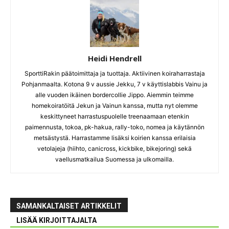
Heidi Hendrell
SporttiRakin päätoimittaja ja tuottaja. Aktiivinen koiraharrastaja
Pohjanmaalta. Kotona 9 v aussie Jekku, 7 v käyttislabbis Vainu ja
alle vuoden ikäinen bordercollie Jippo. Aiemmin teimme
homekoiratöitä Jekun ja Vainun kanssa, mutta nyt olemme
keskittyneet harrastuspuolelle treenaamaan etenkin
paimennusta, tokoa, pk-hakua, rally-toko, nomea ja käytännön
metsästystä. Harrastamme lisäksi koirien kanssa erilaisia
vetolajeja (hiihto, canicross, kickbike, bikejoring) sekä
vaellusmatkailua Suomessa ja ulkomailla.
SAMANKALTAISET ARTIKKELIT
LISÄÄ KIRJOITTAJALTA