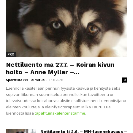
PRO
Nettiluento ma 27.7. – Koiran kivun
hoito – Anne Myller –...
SporttiRakki Toimitus
-
15.6.2026
0
Luennolla käsitellään pennun fyysistä kasvua ja kehitystä sekä
sopivan liikunnan suunnittelua pennulle, kun tavoitteena on
tulevaisuudessa koiraharrastuksiin osallistuminen. Luennoitsijana
eläinten kouluttaja ja eläinfysioterapeutti Milka Tauru. Lue
luennosta lisää
tapahtumakalenteristamme
.
Nettiluento ti 2.6. – MH-luonnekuvaus –