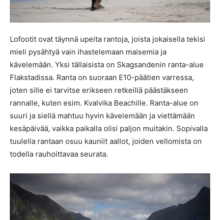
Lofootit ovat täynnä upeita rantoja, joista jokaisella tekisi
mieli pysähtyä vain ihastelemaan maisemia ja
kävelemään. Yksi tällaisista on Skagsandenin ranta-alue
Flakstadissa. Ranta on suoraan E10-päätien varressa,
joten sille ei tarvitse erikseen retkeillä päästäkseen
rannalle, kuten esim. Kvalvika Beachille. Ranta-alue on
suuri ja siellä mahtuu hyvin kävelemään ja viettämään
kesäpäivää, vaikka paikalla olisi paljon muitakin. Sopivalla
tuulella rantaan osuu kauniit aallot, joiden vellomista on
todella rauhoittavaa seurata.