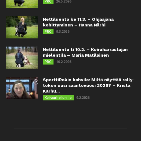
26.5.2026
PRO
Nettiluento ke 11.3. – Ohjaajana
kehittyminen – Hanna Närhi
9.3.2026
PRO
Nettiluento ti 10.2. – Koiraharrastajan
mielentila – Maria Matilainen
10.2.2026
PRO
SporttiRakin kahvila: Miltä näyttää rally-
tokon uusi sääntövuosi 2026? – Krista
Karhu...
9.2.2026
Koiraurheilun ilo