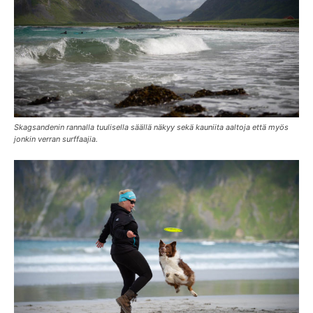
Skagsandenin rannalla tuulisella säällä näkyy sekä kauniita aaltoja että myös
jonkin verran surffaajia.