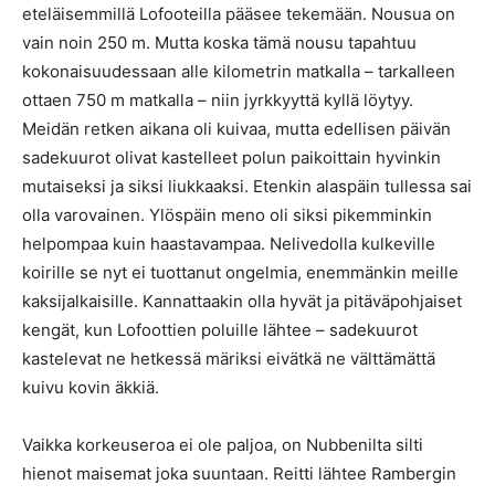
eteläisemmillä Lofooteilla pääsee tekemään. Nousua on
vain noin 250 m. Mutta koska tämä nousu tapahtuu
kokonaisuudessaan alle kilometrin matkalla – tarkalleen
ottaen 750 m matkalla – niin jyrkkyyttä kyllä löytyy.
Meidän retken aikana oli kuivaa, mutta edellisen päivän
sadekuurot olivat kastelleet polun paikoittain hyvinkin
mutaiseksi ja siksi liukkaaksi. Etenkin alaspäin tullessa sai
olla varovainen. Ylöspäin meno oli siksi pikemminkin
helpompaa kuin haastavampaa. Nelivedolla kulkeville
koirille se nyt ei tuottanut ongelmia, enemmänkin meille
kaksijalkaisille. Kannattaakin olla hyvät ja pitäväpohjaiset
kengät, kun Lofoottien poluille lähtee – sadekuurot
kastelevat ne hetkessä märiksi eivätkä ne välttämättä
kuivu kovin äkkiä.
Vaikka korkeuseroa ei ole paljoa, on Nubbenilta silti
hienot maisemat joka suuntaan. Reitti lähtee Rambergin