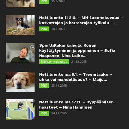
15.6.2026
PRO
Nettiluento ti 2.6. – MH-luonnekuvaus –
kasvattajan ja harrastajan työkalu –...
28.5.2026
PRO
SporttiRakin kahvila: Koiran
käyttäytyminen ja oppiminen – Sofia
Haapanen, Nina Laiho...
21.12.2025
Eläinten koulutus
Nettiluento ma 5.1. – Treenitauko –
uhka vai mahdollisuus? – Maiju...
23.11.2025
PRO
Nettiluento ma 17.11. – Hyppäämisen
haasteet – Nina Hänninen
14.11.2025
PRO