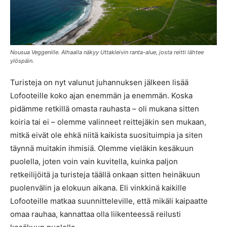
Nousua Veggenille. Alhaalla näkyy Uttakleivin ranta-alue, josta reitti lähtee
ylöspäin.
Turisteja on nyt valunut juhannuksen jälkeen lisää
Lofooteille koko ajan enemmän ja enemmän. Koska
pidämme retkillä omasta rauhasta – oli mukana sitten
koiria tai ei – olemme valinneet reittejäkin sen mukaan,
mitkä eivät ole ehkä niitä kaikista suosituimpia ja siten
täynnä muitakin ihmisiä. Olemme vieläkin kesäkuun
puolella, joten voin vain kuvitella, kuinka paljon
retkeilijöitä ja turisteja täällä onkaan sitten heinäkuun
puolenvälin ja elokuun aikana. Eli vinkkinä kaikille
Lofooteille matkaa suunnitteleville, että mikäli kaipaatte
omaa rauhaa, kannattaa olla liikenteessä reilusti