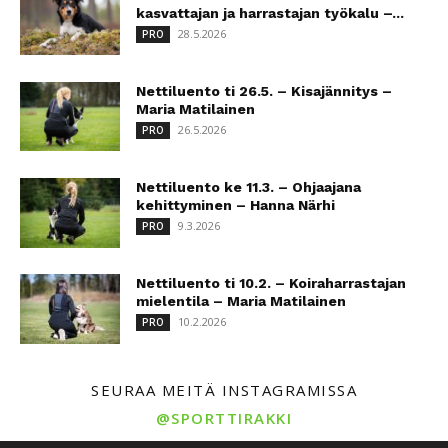
kasvattajan ja harrastajan työkalu –...
28.5.2026
PRO
Nettiluento ti 26.5. – Kisajännitys –
Maria Matilainen
26.5.2026
PRO
Nettiluento ke 11.3. – Ohjaajana
kehittyminen – Hanna Närhi
9.3.2026
PRO
Nettiluento ti 10.2. – Koiraharrastajan
mielentila – Maria Matilainen
10.2.2026
PRO
SEURAA MEITÄ INSTAGRAMISSA
@SPORTTIRAKKI