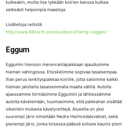
kulkeakin, mutta itse tykkään koirien kanssa kulkea
selkeästi helpompia maastoja.
Lisätietoja reitistä:
http://www.68north.com/outdoors/hiking-veggen/
Eggum
Eggumin hienoon merenrantapaikkaan ajauduimme
hieman vahingossa. Etsiskelimme sopivaa tasaisempaa
ihan perus lenkityspaikkaa koirille, jotta saisimme kaikki
hieman jaloitella tasaisemmalla maalla välillä. Autolla
ajaessamme törmäsimme Eggumiin ja lähtiessämme
autolta kävelemään, huomasimme, että paikkahan sisältää
oikeinkin mukavia kävelyreittejä. Alueella on yksi
suurempi järvi nimeltään Nedre Heimredalsvatnet, sekä
pienempi järvi, jonka toisessa päässä solisee kaunis pieni