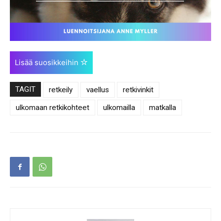
Lisää suosikkeihin
TAGIT
retkeily
vaellus
retkivinkit
ulkomaan retkikohteet
ulkomailla
matkalla