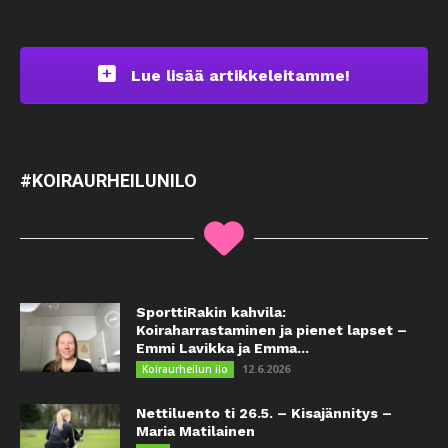
Lue lisää artikkeleitamme!
#KOIRAURHEILUNILO
SporttiRakin kahvila:
Koiraharrastaminen ja pienet lapset –
Emmi Lavikka ja Emma...
12.6.2026
Koiraurheilun ilo
Nettiluento ti 26.5. – Kisajännitys –
Maria Matilainen