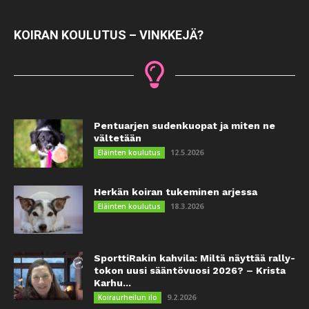
KOIRAN KOULUTUS – VINKKEJÄ?
Pentuarjen sudenkuopat ja miten ne
vältetään
12.5.2026
Eläinten koulutus
Herkän koiran tukeminen arjessa
18.3.2026
Eläinten koulutus
SporttiRakin kahvila: Miltä näyttää rally-
tokon uusi sääntövuosi 2026? – Krista
Karhu...
9.2.2026
Koiraurheilun ilo