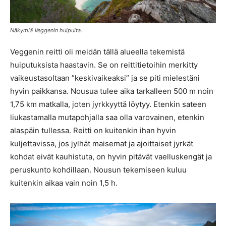
Näkymiä Veggenin huipulta.
Veggenin reitti oli meidän tällä alueella tekemistä
huiputuksista haastavin. Se on reittitietoihin merkitty
vaikeustasoltaan ”keskivaikeaksi” ja se piti mielestäni
hyvin paikkansa. Nousua tulee aika tarkalleen 500 m noin
1,75 km matkalla, joten jyrkkyyttä löytyy. Etenkin sateen
liukastamalla mutapohjalla saa olla varovainen, etenkin
alaspäin tullessa. Reitti on kuitenkin ihan hyvin
kuljettavissa, jos jylhät maisemat ja ajoittaiset jyrkät
kohdat eivät kauhistuta, on hyvin pitävät vaelluskengät ja
peruskunto kohdillaan. Nousun tekemiseen kuluu
kuitenkin aikaa vain noin 1,5 h.