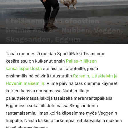
Nuuski tämä
Retkeily
Eteläisempien Lofoottien
helmiä osa 2 – Nubben, Veggen,
Skagsanden, Eggum
Kirjoittaja
Heidi Hendrell
-
29.6.2019
2912
0
Tähän mennessä meidän SporttiRakki Teamimme
kesäreissu on kulkenut ensin
Pallas-Ylläksen
kansallispuistosta
eteläisille Lofooteille, joista
ensimmäisinä päivinä tutustuttiin
Rørenin, Uttakleivin ja
Hovenin maisemiin
. Viime päivinä taas olemme käyneet
koirien kanssa nousemassa Nubbenille ja
palauttelemassa jalkoja tasaisella merenrantapaikalla
Eggumissa sekä fiilistelemässä Skagsandenin
rantamaisemia. Ilman koiria kiipesimme myös Veggenin
huipulle. Näistä kaikista tarkempia reittikuvauksia mukana
tässä bloggauksessa.