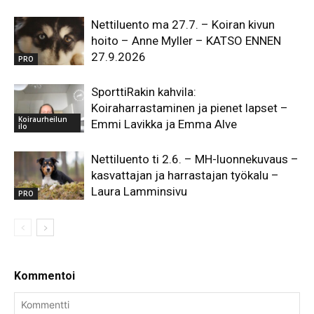
Nettiluento ma 27.7. – Koiran kivun
hoito – Anne Myller – KATSO ENNEN
27.9.2026
PRO
SporttiRakin kahvila:
Koiraharrastaminen ja pienet lapset –
Koiraurheilun
Emmi Lavikka ja Emma Alve
ilo
Nettiluento ti 2.6. – MH-luonnekuvaus –
kasvattajan ja harrastajan työkalu –
Laura Lamminsivu
PRO
Kommentoi