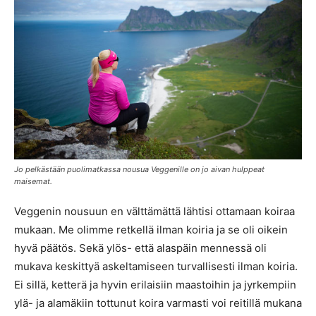
Jo pelkästään puolimatkassa nousua Veggenille on jo aivan hulppeat
maisemat.
Veggenin nousuun en välttämättä lähtisi ottamaan koiraa
mukaan. Me olimme retkellä ilman koiria ja se oli oikein
hyvä päätös. Sekä ylös- että alaspäin mennessä oli
mukava keskittyä askeltamiseen turvallisesti ilman koiria.
Ei sillä, ketterä ja hyvin erilaisiin maastoihin ja jyrkempiin
ylä- ja alamäkiin tottunut koira varmasti voi reitillä mukana