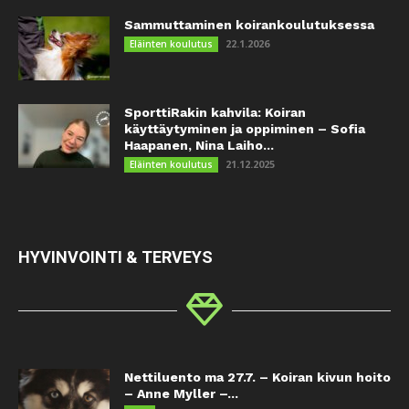
Sammuttaminen koirankoulutuksessa
22.1.2026
Eläinten koulutus
SporttiRakin kahvila: Koiran
käyttäytyminen ja oppiminen – Sofia
Haapanen, Nina Laiho...
21.12.2025
Eläinten koulutus
HYVINVOINTI & TERVEYS
Nettiluento ma 27.7. – Koiran kivun hoito
– Anne Myller –...