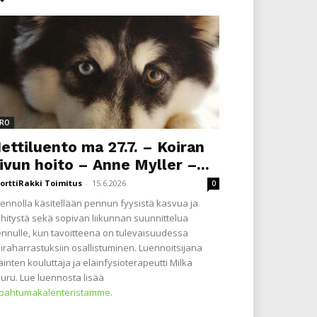
RO
ettiluento ma 27.7. – Koiran
ivun hoito – Anne Myller –...
orttiRakki Toimitus
-
15.6.2026
0
ennolla käsitellään pennun fyysistä kasvua ja
hitystä sekä sopivan liikunnan suunnittelua
nnulle, kun tavoitteena on tulevaisuudessa
iraharrastuksiin osallistuminen. Luennoitsijana
äinten kouluttaja ja eläinfysioterapeutti Milka
uru. Lue luennosta lisää
apahtumakalenteristamme
.