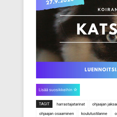
Lisää suosikkeihin
TAGIT
harrastajatarinat
ohjaajan jaks
ohjaajan osaaminen
koulutustilanne
o