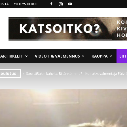
EISTÄ
YHTEYSTIEDOT
ARTIKKELIT
VIDEOT & VALMENNUS
KAUPPA
LII
koulutus
SporttiRakin kahvila: Riitänkö minä? – Koirakkovalmentaja Päivi S