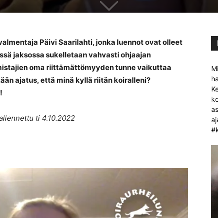
almentaja Päivi Saarilahti, jonka luennot ovat olleet
ässä jaksossa sukelletaan vahvasti ohjaajan
omistajien oma riittämättömyyden tunne vaikuttaa
Mi
ha
ään ajatus, että minä kyllä riitän koiralleni?
Ke
!
ko
as
allennettu ti 4.10.2022
aj
#k