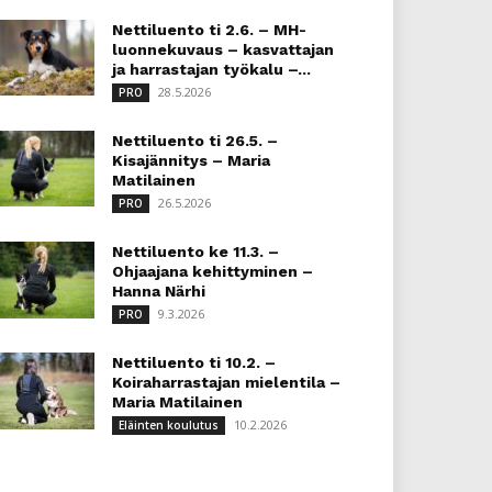
Nettiluento ti 2.6. – MH-
luonnekuvaus – kasvattajan
ja harrastajan työkalu –...
28.5.2026
PRO
Nettiluento ti 26.5. –
Kisajännitys – Maria
Matilainen
26.5.2026
PRO
Nettiluento ke 11.3. –
Ohjaajana kehittyminen –
Hanna Närhi
9.3.2026
PRO
Nettiluento ti 10.2. –
Koiraharrastajan mielentila –
Maria Matilainen
10.2.2026
Eläinten koulutus