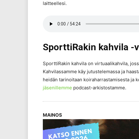
laitteellesi.
SporttiRakin kahvila -
SporttiRakin kahvila on virtuaalikahvila, jos
Kahvilassamme käy jutustelemassa ja haasta
heidän tarinoitaan koiraharrastamisesta ja ko
jäsenillemme
podcast-arkistostamme.
MAINOS