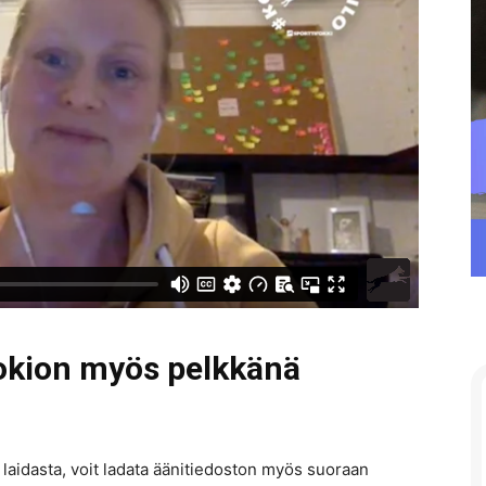
uokion myös pelkkänä
 laidasta, voit ladata äänitiedoston myös suoraan