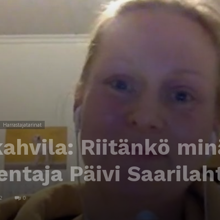
Harrastajatarinat
kahvila: Riitänkö min
ntaja Päivi Saarilah
2
0