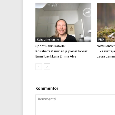
Koiraurheilun ilo
PRO
SporttiRakin kahvila:
Nettiluento 
Koiraharrastaminen ja pienet lapset –
– kasvattaja
Emmi Lavikka ja Emma Alve
Laura Lamm
Kommentoi