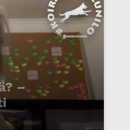
ä? –
ti