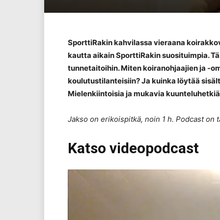
SporttiRakin kahvilassa vieraana koirakkov
kautta aikain SporttiRakin suosituimpia. T
tunnetaitoihin. Miten koiranohjaajien ja -
koulutustilanteisiin? Ja kuinka löytää sisält
Mielenkiintoisia ja mukavia kuunteluhetkiä
Jakso on erikoispitkä, noin 1 h. Podcast on t
Katso videopodcast