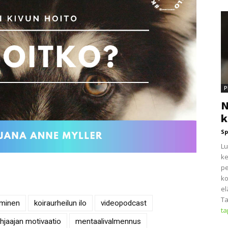
P
N
k
Sp
Lu
ke
pe
ko
el
Ta
aminen
koiraurheilun ilo
videopodcast
t
hjaajan motivaatio
mentaalivalmennus