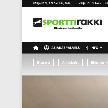
PERJANTAI, 7 ELOKUUN, 2026
KIRJAUDU SISÄÄN
M
SporttiRakki
ASIAKASPALVELU
INFO
Etusivu
Artikkelit
Eläinten 