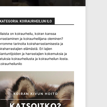
KATEGORIA: KOIRAURHEILUN ILO
llaista on koiraurheilu, koiran kanssa
rrastaminen ja koiraurheilijana oleminen?
rromme tarinoita koiraharrastamisesta ja
iraharrastajien elämästä. Eri lajien
iantuntijoiden ja harrastajien kokemuksia ja
atuksia koiraurheilusta ja koiraurheilun ilosta.
oiraurheilunilo