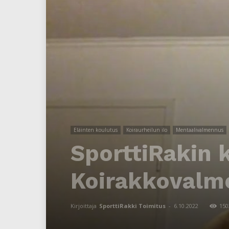
Eläinten koulutus
Koiraurheilun ilo
Mentaalivalmennus
SporttiRakin 
Koirakkovalme
Kirjoittaja
SporttiRakki Toimitus
-
6.10.2022
150