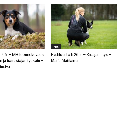
PRO
ti 2.6. – MH-luonnekuvaus
Nettiluento ti 26.5. – Kisajännitys –
n ja harrastajan työkalu –
Maria Matilainen
insivu