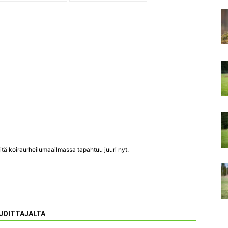
itä koiraurheilumaailmassa tapahtuu juuri nyt.
RJOITTAJALTA