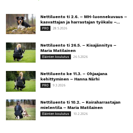
Nettiluento ti 2.6. – MH-luonnekuvaus –
kasvattajan ja harrastajan työkalu –...
28.5.2026
PRO
Nettiluento ti 26.5. – Kisajännitys –
Maria Matilainen
26.5.2026
Eläinten koulutus
Nettiluento ke 11.3. – Ohjaajana
kehittyminen – Hanna Närhi
9.3.2026
PRO
Nettiluento ti 10.2. – Koiraharrastajan
mielentila – Maria Matilainen
10.2.2026
Eläinten koulutus