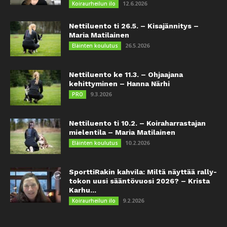
12.6.2026
Koiraurheilun ilo
Nettiluento ti 26.5. – Kisajännitys –
Maria Matilainen
26.5.2026
Eläinten koulutus
Nettiluento ke 11.3. – Ohjaajana
kehittyminen – Hanna Närhi
9.3.2026
PRO
Nettiluento ti 10.2. – Koiraharrastajan
mielentila – Maria Matilainen
10.2.2026
Eläinten koulutus
SporttiRakin kahvila: Miltä näyttää rally-
tokon uusi sääntövuosi 2026? – Krista
Karhu...
9.2.2026
Koiraurheilun ilo