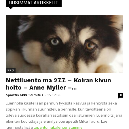
UUSIMMAT ARTIKKELIT
PRO
Nettiluento ma 27.7. – Koiran kivun
hoito – Anne Myller –...
SporttiRakki Toimitus
-
15.6.2026
0
Luennolla käsitellään pennun fyysistä kasvua ja kehitystä sekä
sopivan liikunnan suunnittelua pennulle, kun tavoitteena on
tulevaisuudessa koiraharrastuksiin osallistuminen. Luennoitsijana
eläinten kouluttaja ja eläinfysioterapeutti Milka Tauru. Lue
luennosta lisää
tapahtumakalenteristamme
.