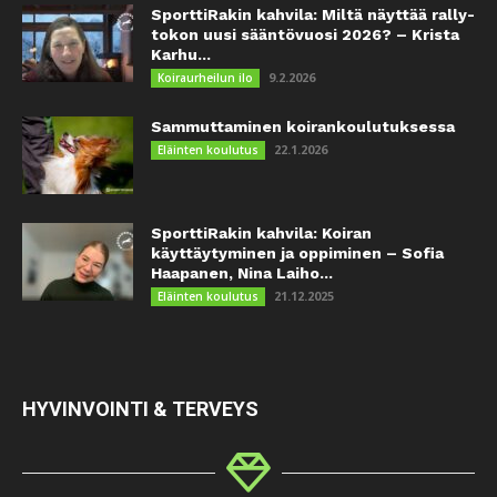
SporttiRakin kahvila: Miltä näyttää rally-
tokon uusi sääntövuosi 2026? – Krista
Karhu...
9.2.2026
Koiraurheilun ilo
Sammuttaminen koirankoulutuksessa
22.1.2026
Eläinten koulutus
SporttiRakin kahvila: Koiran
käyttäytyminen ja oppiminen – Sofia
Haapanen, Nina Laiho...
21.12.2025
Eläinten koulutus
HYVINVOINTI & TERVEYS