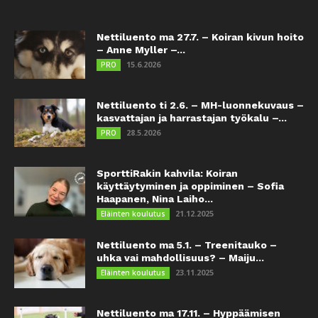
Nettiluento ma 27.7. – Koiran kivun hoito
– Anne Myller –...
15.6.2026
PRO
Nettiluento ti 2.6. – MH-luonnekuvaus –
kasvattajan ja harrastajan työkalu –...
28.5.2026
PRO
SporttiRakin kahvila: Koiran
käyttäytyminen ja oppiminen – Sofia
Haapanen, Nina Laiho...
21.12.2025
Eläinten koulutus
Nettiluento ma 5.1. – Treenitauko –
uhka vai mahdollisuus? – Maiju...
23.11.2025
Eläinten koulutus
Nettiluento ma 17.11. – Hyppäämisen