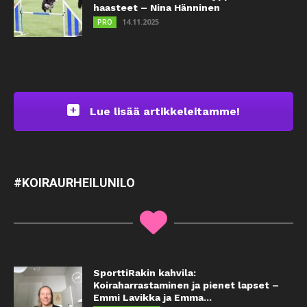
haasteet – Nina Hänninen
14.11.2025
PRO
Lue lisää artikkeleitamme!
#KOIRAURHEILUNILO
SporttiRakin kahvila:
Koiraharrastaminen ja pienet lapset –
Emmi Lavikka ja Emma...