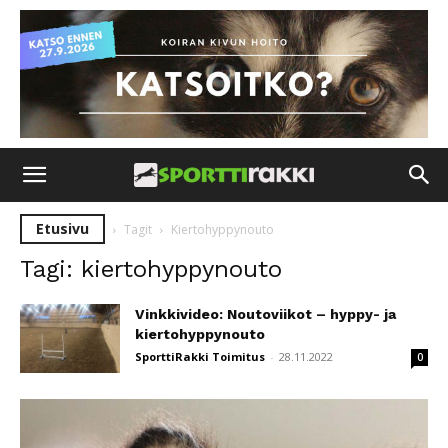
Etusivu
Tagit
Kiertohyppynouto
Tagi: kiertohyppynouto
Vinkkivideo: Noutoviikot – hyppy- ja
kiertohyppynouto
SporttiRakki Toimitus
-
28.11.2022
0