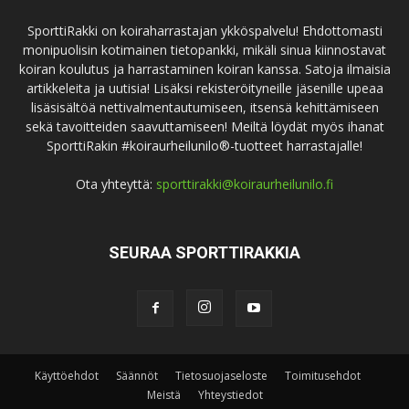
SporttiRakki on koiraharrastajan ykköspalvelu! Ehdottomasti
monipuolisin kotimainen tietopankki, mikäli sinua kiinnostavat
koiran koulutus ja harrastaminen koiran kanssa. Satoja ilmaisia
artikkeleita ja uutisia! Lisäksi rekisteröityneille jäsenille upeaa
lisäsisältöä nettivalmentautumiseen, itsensä kehittämiseen
sekä tavoitteiden saavuttamiseen! Meiltä löydät myös ihanat
SporttiRakin #koiraurheilunilo®-tuotteet harrastajalle!
Ota yhteyttä:
sporttirakki@koiraurheilunilo.fi
SEURAA SPORTTIRAKKIA
Käyttöehdot
Säännöt
Tietosuojaseloste
Toimitusehdot
Meistä
Yhteystiedot