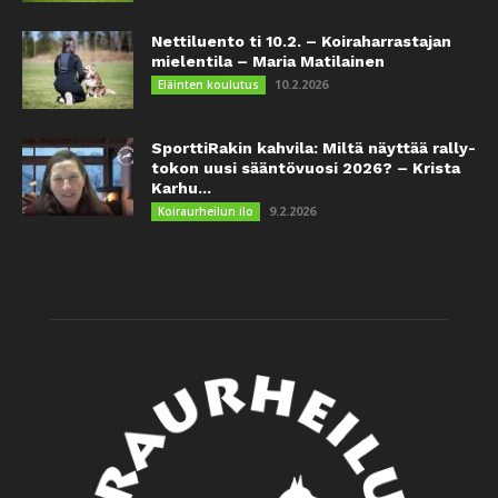
Nettiluento ti 10.2. – Koiraharrastajan
mielentila – Maria Matilainen
10.2.2026
Eläinten koulutus
SporttiRakin kahvila: Miltä näyttää rally-
tokon uusi sääntövuosi 2026? – Krista
Karhu...
9.2.2026
Koiraurheilun ilo