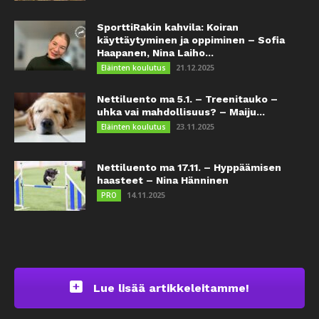
SporttiRakin kahvila: Koiran
käyttäytyminen ja oppiminen – Sofia
Haapanen, Nina Laiho...
21.12.2025
Eläinten koulutus
Nettiluento ma 5.1. – Treenitauko –
uhka vai mahdollisuus? – Maiju...
23.11.2025
Eläinten koulutus
Nettiluento ma 17.11. – Hyppäämisen
haasteet – Nina Hänninen
14.11.2025
PRO
Lue lisää artikkeleitamme!