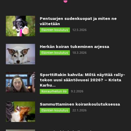
Pentuarjen sudenkuopat ja miten ne
vältetään
12.5.2026
Eläinten koulutus
Herkän koiran tukeminen arjessa
18.3.2026
Eläinten koulutus
SporttiRakin kahvila: Miltä näyttää rally-
tokon uusi sääntövuosi 2026? – Krista
Karhu...
9.2.2026
Koiraurheilun ilo
Sammuttaminen koirankoulutuksessa
22.1.2026
Eläinten koulutus