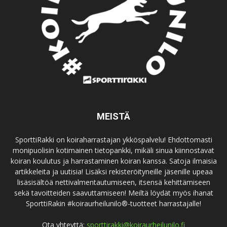
MEISTÄ
SporttiRakki on koiraharrastajan ykköspalvelu! Ehdottomasti
monipuolisin kotimainen tietopankki, mikäli sinua kiinnostavat
koiran koulutus ja harrastaminen koiran kanssa. Satoja ilmaisia
artikkeleita ja uutisia! Lisäksi rekisteröityneille jäsenille upeaa
lisäsisältöä nettivalmentautumiseen, itsensä kehittämiseen
sekä tavoitteiden saavuttamiseen! Meiltä löydät myös ihanat
SporttiRakin #koiraurheilunilo®-tuotteet harrastajalle!
Ota yhteyttä:
sporttirakki@koiraurheilunilo.fi