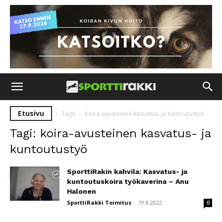
Etusivu
Tagit
Koira-avusteinen kasvatus- ja kuntoutustyö
Tagi: koira-avusteinen kasvatus- ja
kuntoutustyö
SporttiRakin kahvila: Kasvatus- ja
kuntoutuskoira työkaverina – Anu
Halonen
SporttiRakki Toimitus
-
19.8.2022
0