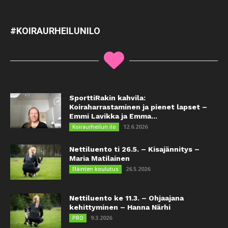
#KOIRAURHEILUNILO
SporttiRakin kahvila:
Koiraharrastaminen ja pienet lapset –
Emmi Lavikka ja Emma...
12.6.2026
Koiraurheilun ilo
Nettiluento ti 26.5. – Kisajännitys –
Maria Matilainen
26.5.2026
Eläinten koulutus
Nettiluento ke 11.3. – Ohjaajana
kehittyminen – Hanna Närhi
9.3.2026
PRO