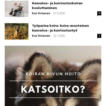
Kasvatus- ja kuntoutuskoiran
kouluttaminen
Essi Virtanen
-
27.5.2020
0
Työparina koira: koira-avusteinen
kasvatus- ja kuntoutustyö
Essi Virtanen
-
22.1.2020
1