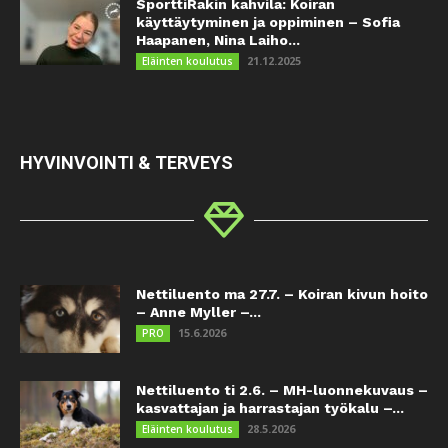
SporttiRakin kahvila: Koiran
käyttäytyminen ja oppiminen – Sofia
Haapanen, Nina Laiho...
21.12.2025
Eläinten koulutus
HYVINVOINTI & TERVEYS
Nettiluento ma 27.7. – Koiran kivun hoito
– Anne Myller –...
15.6.2026
PRO
Nettiluento ti 2.6. – MH-luonnekuvaus –
kasvattajan ja harrastajan työkalu –...
28.5.2026
Eläinten koulutus