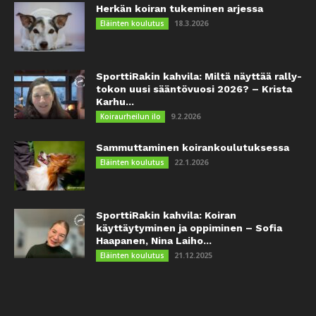
Herkän koiran tukeminen arjessa
18.3.2026
Eläinten koulutus
SporttiRakin kahvila: Miltä näyttää rally-
tokon uusi sääntövuosi 2026? – Krista
Karhu...
9.2.2026
Koiraurheilun ilo
Sammuttaminen koirankoulutuksessa
22.1.2026
Eläinten koulutus
SporttiRakin kahvila: Koiran
käyttäytyminen ja oppiminen – Sofia
Haapanen, Nina Laiho...
21.12.2025
Eläinten koulutus