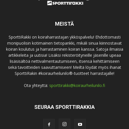
MEISTÄ
SporttiRakki on koiraharrastajan ykköspalvelu! Ehdottomasti
monipuolisin kotimainen tietopankki, mikäli sinua kiinnostavat
koiran koulutus ja harrastaminen koiran kanssa. Satoja ilmaisia
artikkeleita ja uutisia! Lisäksi rekisteröityneille jäsenille upeaa
lisäsisältöä nettivalmentautumiseen, itsensä kehittämiseen
sekä tavoitteiden saavuttamiseen! Meiltä löydät myös ihanat
SporttiRakin #koiraurheilunilo®-tuotteet harrastajalle!
Ota yhteyttä:
sporttirakki@koiraurheilunilo.fi
SEURAA SPORTTIRAKKIA