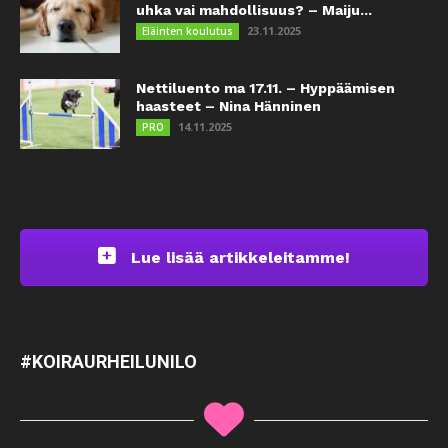
uhka vai mahdollisuus? – Maiju...
23.11.2025
Eläinten koulutus
Nettiluento ma 17.11. – Hyppäämisen
haasteet – Nina Hänninen
14.11.2025
PRO
Lue lisää artikkeleitamme!
#KOIRAURHEILUNILO