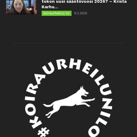
tokon uusi sääntövuosi 2026? – Krista
Karhu...
9.2.2026
Koiraurheilun ilo