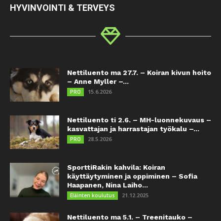
HYVINVOINTI & TERVEYS
Nettiluento ma 27.7. – Koiran kivun hoito
– Anne Myller –...
15.6.2026
PRO
Nettiluento ti 2.6. – MH-luonnekuvaus –
kasvattajan ja harrastajan työkalu –...
28.5.2026
PRO
SporttiRakin kahvila: Koiran
käyttäytyminen ja oppiminen – Sofia
Haapanen, Nina Laiho...
21.12.2025
Eläinten koulutus
Nettiluento ma 5.1. – Treenitauko –