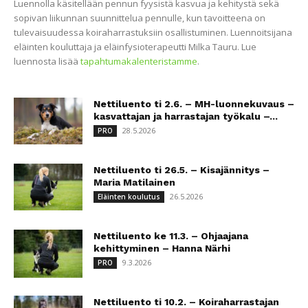
Luennolla käsitellään pennun fyysistä kasvua ja kehitystä sekä
sopivan liikunnan suunnittelua pennulle, kun tavoitteena on
tulevaisuudessa koiraharrastuksiin osallistuminen. Luennoitsijana
eläinten kouluttaja ja eläinfysioterapeutti Milka Tauru. Lue
luennosta lisää
tapahtumakalenteristamme
.
Nettiluento ti 2.6. – MH-luonnekuvaus –
kasvattajan ja harrastajan työkalu –...
28.5.2026
PRO
Nettiluento ti 26.5. – Kisajännitys –
Maria Matilainen
26.5.2026
Eläinten koulutus
Nettiluento ke 11.3. – Ohjaajana
kehittyminen – Hanna Närhi
9.3.2026
PRO
Nettiluento ti 10.2. – Koiraharrastajan