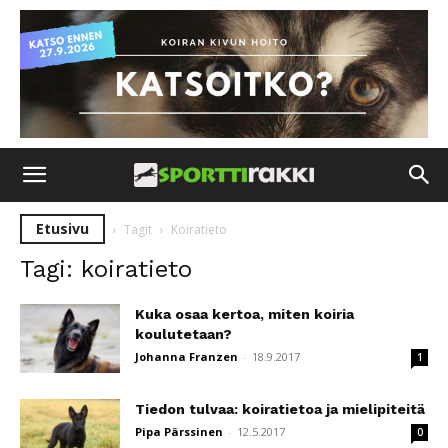
Etusivu
Tagit
Koiratieto
Tagi: koiratieto
Kuka osaa kertoa, miten koiria
koulutetaan?
Johanna Franzen
-
18.9.2017
1
Tiedon tulvaa: koiratietoa ja mielipiteitä
Pipa Pärssinen
-
12.5.2017
0