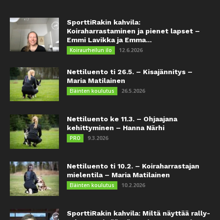
SporttiRakin kahvila:
Koiraharrastaminen ja pienet lapset –
Emmi Lavikka ja Emma...
12.6.2026
Koiraurheilun ilo
Nettiluento ti 26.5. – Kisajännitys –
Maria Matilainen
26.5.2026
Eläinten koulutus
Nettiluento ke 11.3. – Ohjaajana
kehittyminen – Hanna Närhi
9.3.2026
PRO
Nettiluento ti 10.2. – Koiraharrastajan
mielentila – Maria Matilainen
10.2.2026
Eläinten koulutus
SporttiRakin kahvila: Miltä näyttää rally-