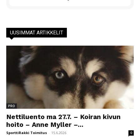
UUSIMMAT ARTIKKELIT
PRO
Nettiluento ma 27.7. – Koiran kivun
hoito – Anne Myller –...
SporttiRakki Toimitus
-
15.6.2026
0