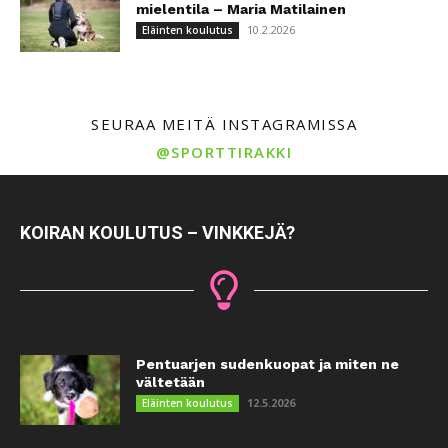
mielentila – Maria Matilainen
10.2.2026
Eläinten koulutus
SEURAA MEITÄ INSTAGRAMISSA
@SPORTTIRAKKI
KOIRAN KOULUTUS – VINKKEJÄ?
Pentuarjen sudenkuopat ja miten ne
vältetään
12.5.2026
Eläinten koulutus