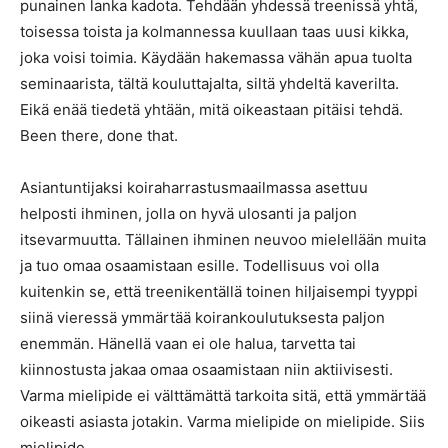
punainen lanka kadota. Tehdään yhdessä treenissä yhtä,
toisessa toista ja kolmannessa kuullaan taas uusi kikka,
joka voisi toimia. Käydään hakemassa vähän apua tuolta
seminaarista, tältä kouluttajalta, siltä yhdeltä kaverilta.
Eikä enää tiedetä yhtään, mitä oikeastaan pitäisi tehdä.
Been there, done that.
Asiantuntijaksi koiraharrastusmaailmassa asettuu
helposti ihminen, jolla on hyvä ulosanti ja paljon
itsevarmuutta. Tällainen ihminen neuvoo mielellään muita
ja tuo omaa osaamistaan esille. Todellisuus voi olla
kuitenkin se, että treenikentällä toinen hiljaisempi tyyppi
siinä vieressä ymmärtää koirankoulutuksesta paljon
enemmän. Hänellä vaan ei ole halua, tarvetta tai
kiinnostusta jakaa omaa osaamistaan niin aktiivisesti.
Varma mielipide ei välttämättä tarkoita sitä, että ymmärtää
oikeasti asiasta jotakin. Varma mielipide on mielipide. Siis
mielipide.