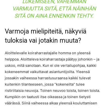
LUKEMISEEN, VÄHEMMÄN
VARMUUTTA SIITÄ, ETTÄ NÄINHÄN
SITÄ ON AINA ENNENKIN TEHTY.
Varmoja mielipiteitä, näkyviä
tuloksia vai jotakin muuta?
Aloittelevalle koiraharrastajalle homma on yleensä
helppoa. Aloitteleva koiraharrastaja päätyy johonkin – ja
uskoo, mitä sanotaan. Kun ei ole vertailupohjaa, kaikki
kokeneemmat vaikuttavat asiantuntijoilta. Yleensä
jossakin vaiheessa harrastusuraansa kaikki tulevat
kuitenkin tilanteeseen, jossa ”kokeneilta” tulee
ristiriitaisia neuvoja. Toinen neuvoo toista, toinen toista.
Kumpikin on taatusti itse oikeassa ja toinen tietysti
väärässä. Siinä vaiheessa alkaa yleensä kouluttamisen