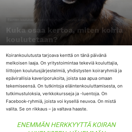
Eläinten koulutus
Koiraurheilun ilo
Nuuski tämä
Tiede
Kuka osaa kertoa, miten koiria
koulutetaan?
Kirjoittaja
Johanna Franzen
-
18.9.2017
8686
1
Koirankoulutusta tarjoava kenttä on tänä päivänä
melkoisen laaja. On yritystoimintaa tekeviä kouluttajia,
liittojen koulutusjärjestelmiä, yhdistysten koiraryhmiä ja
epävirallisia kaveriporukoita, joista saa apua omaan
tekemiseensä. On tutkintoja eläintenkouluttamisesta, on
tutkimustuloksia, verkkokursseja ja -luentoja. On
Facebook-ryhmiä, joista voi kysellä neuvoa. On mistä
valita. Se on rikkaus – ja valtava haaste.
ENEMMÄN HERKKYYTTÄ KOIRAN