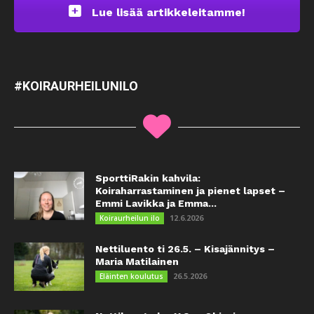
Lue lisää artikkeleitamme!
#KOIRAURHEILUNILO
SporttiRakin kahvila:
Koiraharrastaminen ja pienet lapset –
Emmi Lavikka ja Emma...
12.6.2026
Koiraurheilun ilo
Nettiluento ti 26.5. – Kisajännitys –
Maria Matilainen
26.5.2026
Eläinten koulutus