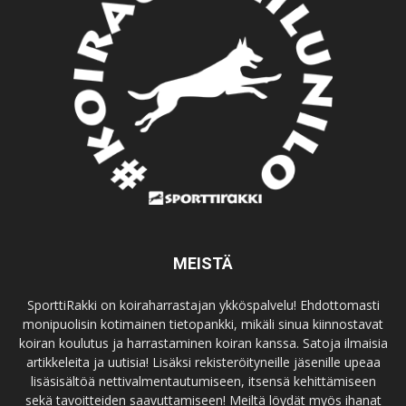
MEISTÄ
SporttiRakki on koiraharrastajan ykköspalvelu! Ehdottomasti
monipuolisin kotimainen tietopankki, mikäli sinua kiinnostavat
koiran koulutus ja harrastaminen koiran kanssa. Satoja ilmaisia
artikkeleita ja uutisia! Lisäksi rekisteröityneille jäsenille upeaa
lisäsisältöä nettivalmentautumiseen, itsensä kehittämiseen
sekä tavoitteiden saavuttamiseen! Meiltä löydät myös ihanat