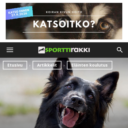
Etusivu
Artikkelit
Eläinten koulutus