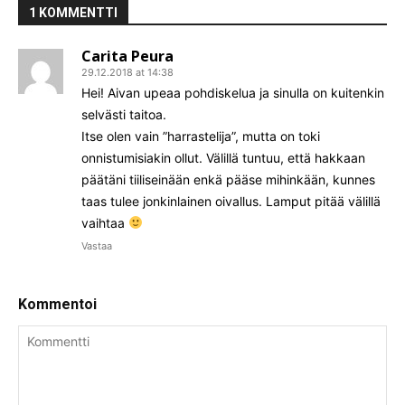
1 KOMMENTTI
Carita Peura
29.12.2018 at 14:38
Hei! Aivan upeaa pohdiskelua ja sinulla on kuitenkin
selvästi taitoa.
Itse olen vain ”harrastelija”, mutta on toki
onnistumisiakin ollut. Välillä tuntuu, että hakkaan
päätäni tiiliseinään enkä pääse mihinkään, kunnes
taas tulee jonkinlainen oivallus. Lamput pitää välillä
vaihtaa
Vastaa
Kommentoi