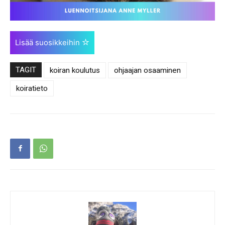
Lisää suosikkeihin
TAGIT
koiran koulutus
ohjaajan osaaminen
koiratieto