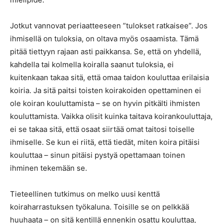
Jotkut vannovat periaatteeseen ”tulokset ratkaisee”. Jos
ihmisellä on tuloksia, on oltava myös osaamista. Tämä
pitää tiettyyn rajaan asti paikkansa. Se, että on yhdellä,
kahdella tai kolmella koiralla saanut tuloksia, ei
kuitenkaan takaa sitä, että omaa taidon kouluttaa erilaisia
koiria. Ja sitä paitsi toisten koirakoiden opettaminen ei
ole koiran kouluttamista – se on hyvin pitkälti ihmisten
kouluttamista. Vaikka olisit kuinka taitava koirankouluttaja,
ei se takaa sitä, että osaat siirtää omat taitosi toiselle
ihmiselle. Se kun ei riitä, että tiedät, miten koira pitäisi
kouluttaa – sinun pitäisi pystyä opettamaan toinen
ihminen tekemään se.
Tieteellinen tutkimus on melko uusi kenttä
koiraharrastuksen työkaluna. Toisille se on pelkkää
huuhaata – on sitä kentillä ennenkin osattu kouluttaa,