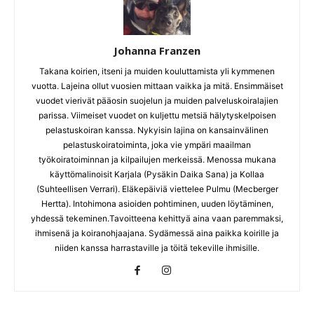
Johanna Franzen
Takana koirien, itseni ja muiden kouluttamista yli kymmenen
vuotta. Lajeina ollut vuosien mittaan vaikka ja mitä. Ensimmäiset
vuodet vierivät pääosin suojelun ja muiden palveluskoiralajien
parissa. Viimeiset vuodet on kuljettu metsiä hälytyskelpoisen
pelastuskoiran kanssa. Nykyisin lajina on kansainvälinen
pelastuskoiratoiminta, joka vie ympäri maailman
työkoiratoiminnan ja kilpailujen merkeissä. Menossa mukana
käyttömalinoisit Karjala (Pysäkin Daika Sana) ja Kollaa
(Suhteellisen Verrari). Eläkepäiviä viettelee Pulmu (Mecberger
Hertta). Intohimona asioiden pohtiminen, uuden löytäminen,
yhdessä tekeminen.Tavoitteena kehittyä aina vaan paremmaksi,
ihmisenä ja koiranohjaajana. Sydämessä aina paikka koirille ja
niiden kanssa harrastaville ja töitä tekeville ihmisille.