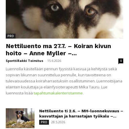
PRO
Nettiluento ma 27.7. – Koiran kivun
hoito – Anne Myller –...
SporttiRakki Toimitus
-
15.6.2026
0
Luennolla käsitellään pennun fyysistä kasvua ja kehitystä sekä
sopivan liikunnan suunnittelua pennulle, kun tavoitteena on
tulevaisuudessa koiraharrastuksiin osallistuminen. Luennoitsijana
eläinten kouluttaja ja eläinfysioterapeutti Milka Tauru. Lue
luennosta lisää
tapahtumakalenteristamme
.
Nettiluento ti 2.6. – MH-luonnekuvaus –
kasvattajan ja harrastajan työkalu –...
28.5.2026
PRO