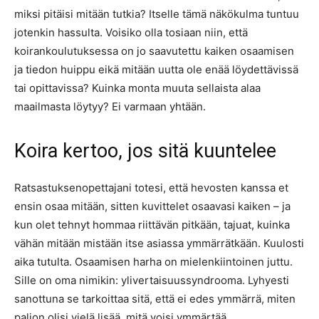
miksi pitäisi mitään tutkia? Itselle tämä näkökulma tuntuu
jotenkin hassulta. Voisiko olla tosiaan niin, että
koirankoulutuksessa on jo saavutettu kaiken osaamisen
ja tiedon huippu eikä mitään uutta ole enää löydettävissä
tai opittavissa? Kuinka monta muuta sellaista alaa
maailmasta löytyy? Ei varmaan yhtään.
Koira kertoo, jos sitä kuuntelee
Ratsastuksenopettajani totesi, että hevosten kanssa et
ensin osaa mitään, sitten kuvittelet osaavasi kaiken – ja
kun olet tehnyt hommaa riittävän pitkään, tajuat, kuinka
vähän mitään mistään itse asiassa ymmärrätkään. Kuulosti
aika tutulta. Osaamisen harha on mielenkiintoinen juttu.
Sille on oma nimikin: ylivertaisuussyndrooma. Lyhyesti
sanottuna se tarkoittaa sitä, että ei edes ymmärrä, miten
paljon olisi vielä lisää, mitä voisi ymmärtää.