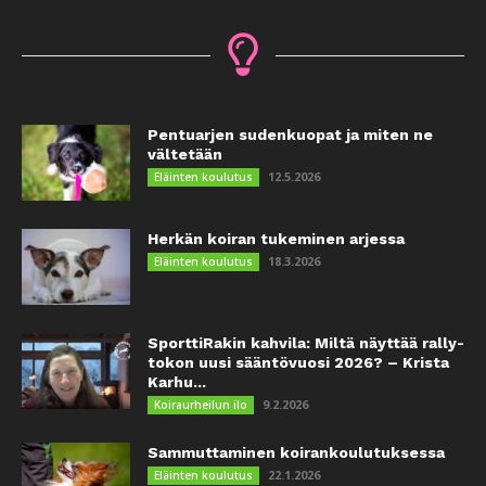
Pentuarjen sudenkuopat ja miten ne
vältetään
12.5.2026
Eläinten koulutus
Herkän koiran tukeminen arjessa
18.3.2026
Eläinten koulutus
SporttiRakin kahvila: Miltä näyttää rally-
tokon uusi sääntövuosi 2026? – Krista
Karhu...
9.2.2026
Koiraurheilun ilo
Sammuttaminen koirankoulutuksessa
22.1.2026
Eläinten koulutus