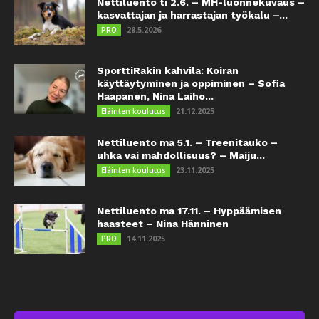
Nettiluento ti 2.6. – MH-luonnekuvaus –
kasvattajan ja harrastajan työkalu –...
28.5.2026
PRO
SporttiRakin kahvila: Koiran
käyttäytyminen ja oppiminen – Sofia
Haapanen, Nina Laiho...
21.12.2025
Eläinten koulutus
Nettiluento ma 5.1. – Treenitauko –
uhka vai mahdollisuus? – Maiju...
23.11.2025
Eläinten koulutus
Nettiluento ma 17.11. – Hyppäämisen
haasteet – Nina Hänninen
14.11.2025
PRO