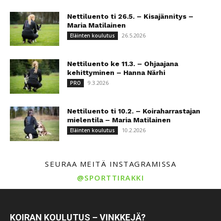
Nettiluento ti 26.5. – Kisajännitys –
Maria Matilainen
26.5.2026
Eläinten koulutus
Nettiluento ke 11.3. – Ohjaajana
kehittyminen – Hanna Närhi
9.3.2026
PRO
Nettiluento ti 10.2. – Koiraharrastajan
mielentila – Maria Matilainen
10.2.2026
Eläinten koulutus
SEURAA MEITÄ INSTAGRAMISSA
@SPORTTIRAKKI
KOIRAN KOULUTUS – VINKKEJÄ?