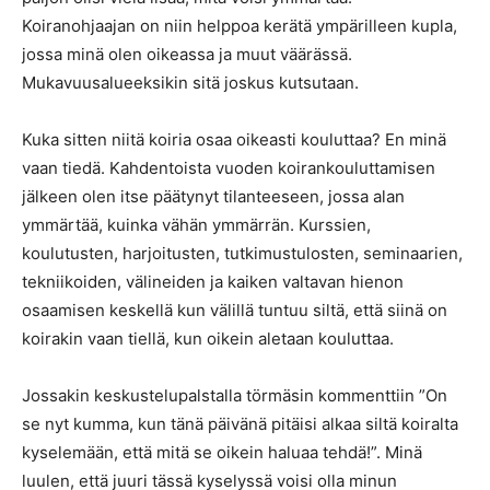
Koiranohjaajan on niin helppoa kerätä ympärilleen kupla,
jossa minä olen oikeassa ja muut väärässä.
Mukavuusalueeksikin sitä joskus kutsutaan.
Kuka sitten niitä koiria osaa oikeasti kouluttaa? En minä
vaan tiedä. Kahdentoista vuoden koirankouluttamisen
jälkeen olen itse päätynyt tilanteeseen, jossa alan
ymmärtää, kuinka vähän ymmärrän. Kurssien,
koulutusten, harjoitusten, tutkimustulosten, seminaarien,
tekniikoiden, välineiden ja kaiken valtavan hienon
osaamisen keskellä kun välillä tuntuu siltä, että siinä on
koirakin vaan tiellä, kun oikein aletaan kouluttaa.
Jossakin keskustelupalstalla törmäsin kommenttiin ”On
se nyt kumma, kun tänä päivänä pitäisi alkaa siltä koiralta
kyselemään, että mitä se oikein haluaa tehdä!”. Minä
luulen, että juuri tässä kyselyssä voisi olla minun