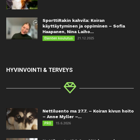
SporttiRakin kahvila: Koiran
käyttäytyminen ja oppiminen – Sofia
Haapanen, Nina Laiho...
21.12.2025
Eläinten koulutus
HYVINVOINTI & TERVEYS
Nettiluento ma 27.7. – Koiran kivun hoito
– Anne Myller –...
15.6.2026
PRO