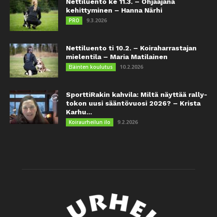
Nettiluento ke 11.3. – Ohjaajana
kehittyminen – Hanna Närhi
9.3.2026
PRO
Nettiluento ti 10.2. – Koiraharrastajan
mielentila – Maria Matilainen
10.2.2026
Eläinten koulutus
SporttiRakin kahvila: Miltä näyttää rally-
tokon uusi sääntövuosi 2026? – Krista
Karhu...
9.2.2026
Koiraurheilun ilo