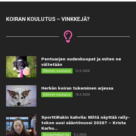
KOIRAN KOULUTUS – VINKKEJÄ?
Pentuarjen sudenkuopat ja miten ne
vältetään
12.5.2026
Eläinten koulutus
Herkän koiran tukeminen arjessa
18.3.2026
Eläinten koulutus
SporttiRakin kahvila: Miltä näyttää rally-
tokon uusi sääntövuosi 2026? – Krista
Karhu...
9.2.2026
Koiraurheilun ilo