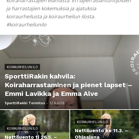
koiraharrastajien elämästä. Eri lajien asiantuntijoiden
ja harrastajien kokemuksia ja ajatuksia
koiraurheilusta ja koiraurheilun ilosta.
#koiraurheilunilo
KOIRAURHEILUN ILO
SporttiRakin kahvila:
Koiraharrastaminen ja pienet lapset –
Emmi Lavikka ja Emma Alve
SporttiRakki Toimitus
-
12.6.2026
KOIRAURHEILUN ILO
KOIRAURHEILUN ILO
Nettiluento ke 11.3. –
Nettiluento ti 26.5. –
Ohjaajana