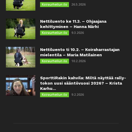
26.5.2026
Koiraurheilun ilo
Nettiluento ke 11.3. – Ohjaajana
kehittyminen – Hanna Närhi
9.3.2026
Koiraurheilun ilo
Nettiluento ti 10.2. – Koiraharrastajan
mielentila – Maria Matilainen
10.2.2026
Koiraurheilun ilo
SporttiRakin kahvila: Miltä näyttää rally-
tokon uusi sääntövuosi 2026? – Krista
Karhu...
9.2.2026
Koiraurheilun ilo