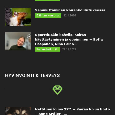
Sammuttaminen koirankoulutuksessa
22.1.2026
Eläinten koulutus
SporttiRakin kahvila: Koiran
käyttäytyminen ja oppiminen – Sofia
Haapanen, Nina Laiho...
21.12.2025
Koiraurheilun ilo
HYVINVOINTI & TERVEYS
Nettiluento ma 27.7. – Koiran kivun hoito
– Anne Myller –...