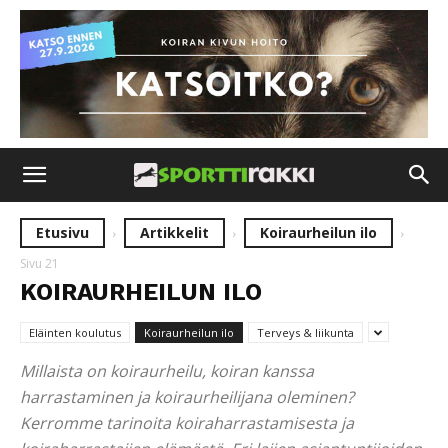
Etusivu
Artikkelit
Koiraurheilun ilo
Sivu 21
KOIRAURHEILUN ILO
Eläinten koulutus
Koiraurheilun ilo
Terveys & liikunta
Millaista on koiraurheilu, koiran kanssa
harrastaminen ja koiraurheilijana oleminen?
Kerromme tarinoita koiraharrastamisesta ja