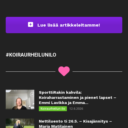
Lue lisää artikkeleitamme!
#KOIRAURHEILUNILO
SporttiRakin kahvila:
Koiraharrastaminen ja pienet lapset –
Emmi Lavikka ja Emma...
12.6.2026
Koiraurheilun ilo
Nettiluento ti 26.5. – Kisajännitys –
Maria Matilainen