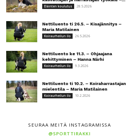
28.5.2026
Eläinten koulutus
Nettiluento ti 26.5. – Kisajännitys –
Maria Matilainen
26.5.2026
Koiraurheilun ilo
Nettiluento ke 11.3. – Ohjaajana
kehittyminen – Hanna Närhi
9.3.2026
Koiraurheilun ilo
Nettiluento ti 10.2. – Koiraharrastajan
mielentila – Maria Matilainen
10.2.2026
Koiraurheilun ilo
SEURAA MEITÄ INSTAGRAMISSA
@SPORTTIRAKKI