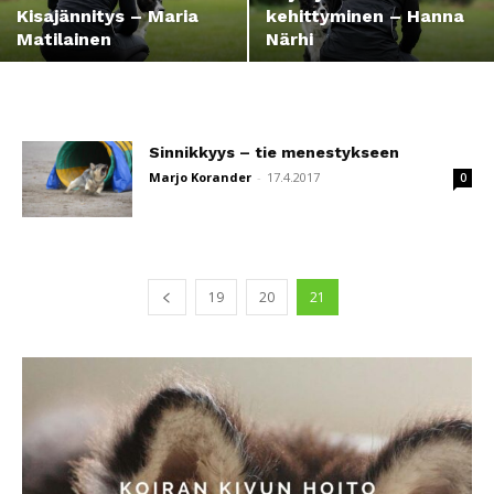
Kisajännitys – Maria
kehittyminen – Hanna
Matilainen
Närhi
Sinnikkyys – tie menestykseen
Marjo Korander
-
17.4.2017
0
19
20
21