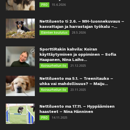
15.6.2026
PRO
Nettiluento ti 2.6. – MH-luonnekuvaus –
kasvattajan ja harrastajan työkalu –...
28.5.2026
Eläinten koulutus
SporttiRakin kahvila: Koiran
käyttäytyminen ja oppiminen – Sofia
Haapanen, Nina Laiho...
21.12.2025
Koiraurheilun ilo
Nettiluento ma 5.1. – Treenitauko –
uhka vai mahdollisuus? – Maiju...
23.11.2025
Koiraurheilun ilo
Nettiluento ma 17.11. – Hyppäämisen
haasteet – Nina Hänninen
14.11.2025
PRO