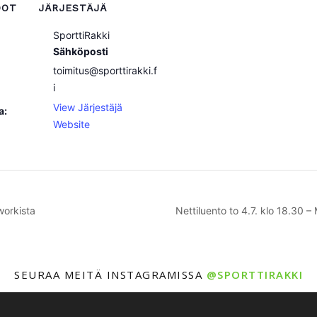
DOT
JÄRJESTÄJÄ
SporttiRakki
Sähköposti
toimitus@sporttirakki.f
i
View Järjestäjä
a:
Website
workista
Nettiluento to 4.7. klo 18.30 –
SEURAA MEITÄ INSTAGRAMISSA
@SPORTTIRAKKI