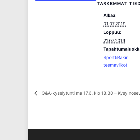
TARKEMMAT TIE
Alkaa:
01.07.2019
Loppuu:
21.07.2019
Tapahtumaluokk
SporttiRakin
teemaviikot
Q&A-kyselytunti ma 17.6. klo 18.30 – Kysy nose