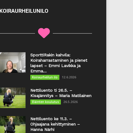
KOIRAURHEILUNILO
SporttiRakin kahvila:
Koiraharrastaminen ja pienet
lapset – Emmi Lavikka ja
Emma...
12.6.2026
Koiraurheilun ilo
Nettiluento ti 26.5. –
Kisajännitys – Maria Matilainen
26.5.2026
Eläinten koulutus
Nettiluento ke 11.3. –
Ohjaajana kehittyminen –
Hanna Närhi