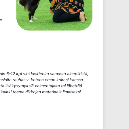
a
ee
n 6-12 kpl vinkkivideoita samasta aihepiiristä,
 asioita rauhassa kotona oman koirasi kanssa.
tta lisäkysymyksiä valmentajalta tai lähettää
aikki teemaviikkojen materiaalit ilmaiseksi.