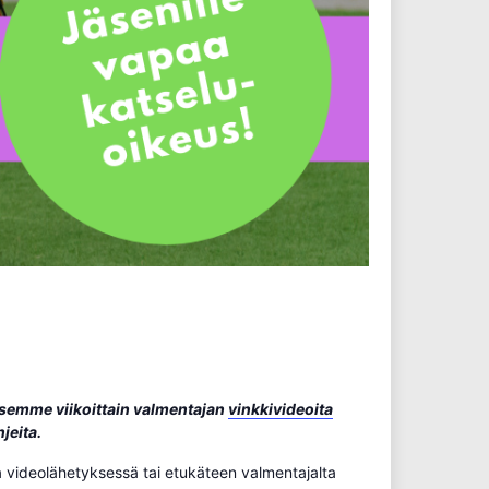
isemme viikoittain valmentajan
vinkkivideoita
hjeita.
 videolähetyksessä tai etukäteen valmentajalta