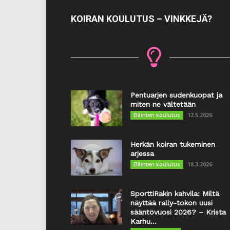
KOIRAN KOULUTUS – VINKKEJÄ?
Pentuarjen sudenkuopat ja
miten ne vältetään
12.5.2026
Eläinten koulutus
Herkän koiran tukeminen
arjessa
18.3.2026
Eläinten koulutus
SporttiRakin kahvila: Miltä
näyttää rally-tokon uusi
sääntövuosi 2026? – Krista
Karhu...