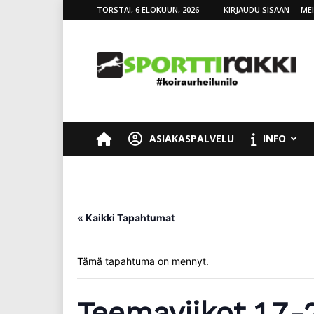
TORSTAI, 6 ELOKUUN, 2026
KIRJAUDU SISÄÄN
ME
SporttiRakki
ASIAKASPALVELU
INFO
« Kaikki Tapahtumat
Tämä tapahtuma on mennyt.
Teemaviikot 1.7.-2