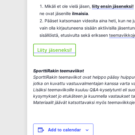
Mikäli et ole vielä jäsen,
liity ensin jäseneksi!
ne ovat jäsenille
ilmaisia
.
Pääset katsomaan videoita aina heti, kun ne jul
vain olla kirjautuneena sisään aktiivisilla jäsen
sisällöistä, etusivulta sekä erikseen
teemaviikkoj
Liity jäseneksi!
SporttiRakin teemaviikot
SporttiRakin teemaviikot ovat helppo pääsy huippuv
jotka on kuvattu vastuuvalmentajan kanssa varta vas
Lisäksi teemaviikoille kuuluu Q&A-kyselytunti eli suo
kysymykset jo etukäteen ja kuunnella vastaukset ta
Materiaalit jäävät katsottavaksi myös teemaviikkoje
Add to calendar