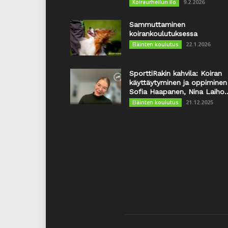
9.2.2026
Koiraurheilun ilo
Sammuttaminen
koirankoulutuksessa
22.1.2026
Eläinten koulutus
SporttiRakin kahvila: Koiran
käyttäytyminen ja oppiminen
Sofia Haapanen, Nina Laiho..
21.12.2025
Eläinten koulutus