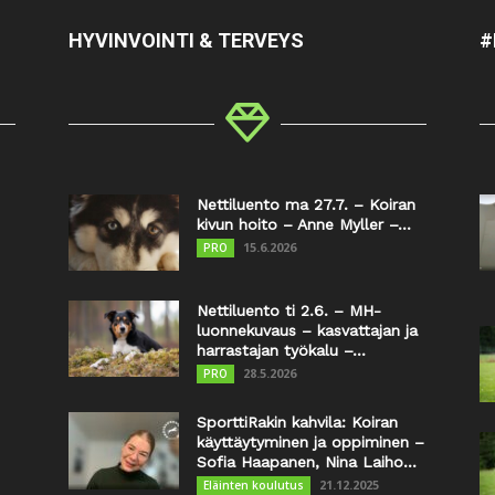
HYVINVOINTI & TERVEYS
#
Nettiluento ma 27.7. – Koiran
kivun hoito – Anne Myller –...
15.6.2026
PRO
Nettiluento ti 2.6. – MH-
luonnekuvaus – kasvattajan ja
harrastajan työkalu –...
28.5.2026
PRO
SporttiRakin kahvila: Koiran
käyttäytyminen ja oppiminen –
Sofia Haapanen, Nina Laiho...
21.12.2025
Eläinten koulutus