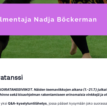
ratanssi
KOIRATANSSIVIIKOT. Näiden teemaviikkojen aikana (1.-21.7.) julka
eihinne sekä kisaohjelman rakentamiseen erinomaisia vinkkejä ja o
 yksi
Q&A-kyselytuntilähetys
, jossa pääset kysymään joko suorassa