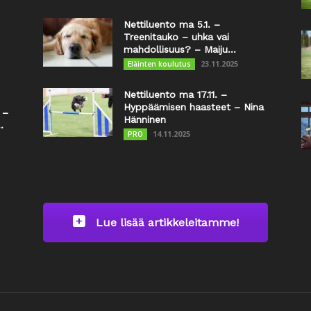
Nettiluento ma 5.1. –
Treenitauko – uhka vai
mahdollisuus? – Maiju...
23.11.2025
Eläinten koulutus
Nettiluento ma 17.11. –
Hyppäämisen haasteet – Nina
 –
Hänninen
.
14.11.2025
PRO
Lue lisää artikkeleitamme!