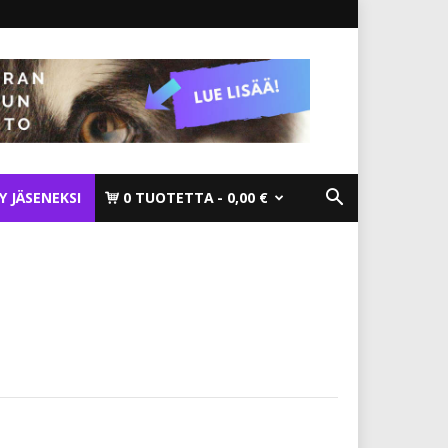
TY JÄSENEKSI
0 TUOTETTA
0,00 €