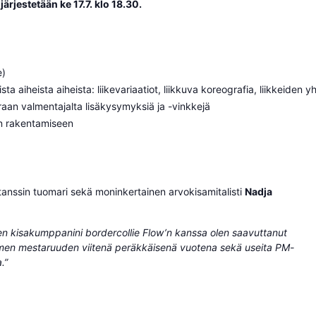
ärjestetään ke 17.7. klo 18.30.
e)
 aiheista aiheista: liikevariaatiot, liikkuva koreografia, liikkeiden yh
aan valmentajalta lisäkysymyksiä ja -vinkkejä
man rakentamiseen
atanssin tuomari sekä moninkertainen arvokisamitalisti
Nadja
sen kisakumppanini bordercollie Flow’n kanssa olen saavuttanut
men mestaruuden viitenä peräkkäisenä vuotena sekä useita PM-
.”