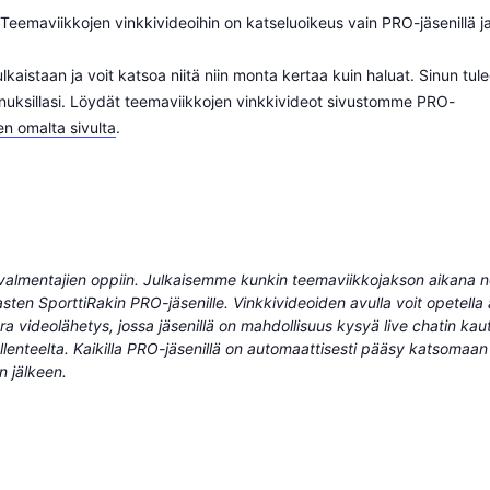
Teemaviikkojen vinkkivideoihin on katseluoikeus vain PRO-jäsenillä j
kaistaan ja voit katsoa niitä niin monta kertaa kuin haluat. Sinun tul
tunnuksillasi. Löydät teemaviikkojen vinkkivideot sivustomme PRO-
en omalta sivulta
.
almentajien oppiin. Julkaisemme kunkin teemaviikkojakson aikana noi
ten SporttiRakin PRO-jäsenille. Vinkkivideoiden avulla voit opetella
ra videolähetys, jossa jäsenillä on mahdollisuus kysyä live chatin kau
llenteelta.
Kaikilla PRO-jäsenillä on automaattisesti pääsy katsomaan k
n jälkeen.