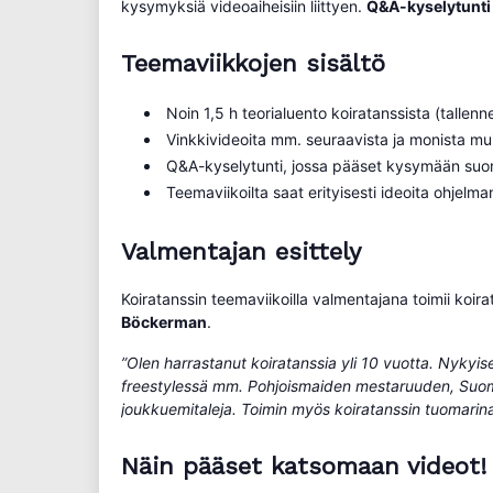
kysymyksiä videoaiheisiin liittyen.
Q&A-kyselytunti j
Teemaviikkojen sisältö
Noin 1,5 h teorialuento koiratanssista (tallenn
Vinkkivideoita mm. seuraavista ja monista muista
Q&A-kyselytunti, jossa pääset kysymään suor
Teemaviikoilta saat erityisesti ideoita ohjel
Valmentajan esittely
Koiratanssin teemaviikoilla valmentajana toimii koir
Böckerman
.
”Olen harrastanut koiratanssia yli 10 vuotta. Nykyi
freestylessä mm. Pohjoismaiden mestaruuden, Suo
joukkuemitaleja. Toimin myös koiratanssin tuomarina
Näin pääset katsomaan videot!