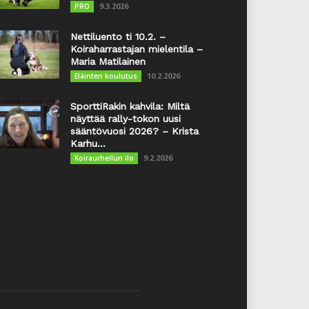
9.3.2026
PRO
Nettiluento ti 10.2. –
Koiraharrastajan mielentila –
Maria Matilainen
10.2.2026
Eläinten koulutus
SporttiRakin kahvila: Miltä
näyttää rally-tokon uusi
sääntövuosi 2026? – Krista
Karhu...
9.2.2026
Koiraurheilun ilo