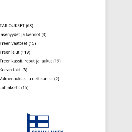
68
TARJOUKSET
68
tuotetta
3
Jäsenyydet ja luennot
3
15
tuotetta
Treenivaatteet
15
119
tuotetta
Treenilelut
119
tuotetta
19
Treenikassit, reput ja laukut
19
8
tuotetta
Koiran takit
8
tuotetta
2
Valmennukset ja nettikurssit
2
15
tuotetta
Lahjakortit
15
tuotetta