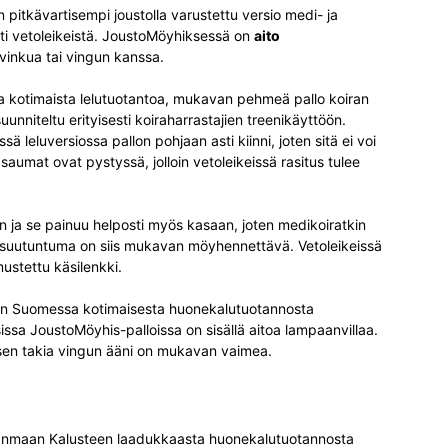
pitkävartisempi joustolla varustettu versio medi- ja
sesti vetoleikeistä. JoustoMöyhiksessä on
aito
n vinkua tai vingun kanssa.
 kotimaista lelutuotantoa, mukavan pehmeä pallo koiran
unniteltu erityisesti koiraharrastajien treenikäyttöön.
 leluversiossa pallon pohjaan asti kiinni, joten sitä ei voi
aumat ovat pystyssä, jolloin vetoleikeissä rasitus tulee
n ja se painuu helposti myös kasaan, joten medikoiratkin
on suutuntuma on siis mukavan möyhennettävä. Vetoleikeissä
ustettu käsilenkki.
in Suomessa kotimaisesta huonekalutuotannosta
sissa JoustoMöyhis-palloissa on sisällä aitoa lampaanvillaa.
sen takia vingun ääni on mukavan vaimea.
anmaan Kalusteen laadukkaasta huonekalutuotannosta