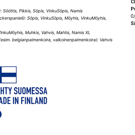
C
P
): Sööttis, Pikkis, Söpis, VinkuSöpis, Namis
0
ckerspanieli): Söpis, VinkuSöpis, Möyhis, VinkuMöyhis,
S
 VinkuMöyhis, Muhkis, Vahvis, Mahtis, Namis XL
 (esim. belgianpaimenkoira, valkoinenpaimenkoira): Vahvis