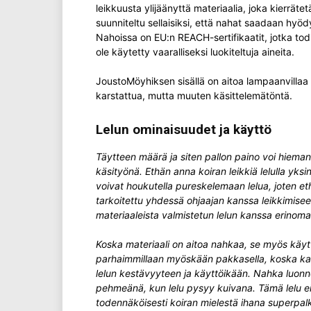
leikkuusta ylijäänyttä materiaalia, joka kierrätet
suunniteltu sellaisiksi, että nahat saadaan hy
Nahoissa on EU:n REACH-sertifikaatit, jotka tod
ole käytetty vaaralliseksi luokiteltuja aineita.
JoustoMöyhiksen sisällä on aitoa lampaanvillaa 
karstattua, mutta muuten käsittelemätöntä.
Lelun ominaisuudet ja käyttö
Täytteen määrä ja siten pallon paino voi hieman 
käsityönä.
Ethän anna koiran leikkiä lelulla yksi
voivat houkutella pureskelemaan lelua, joten ethä
tarkoitettu yhdessä ohjaajan kanssa leikkimiseen
materiaaleista valmistetun lelun kanssa erinomai
Koska materiaali on aitoa nahkaa, se myös käytt
parhaimmillaan myöskään pakkasella, koska kast
lelun kestävyyteen ja käyttöikään. Nahka luon
pehmeänä, kun lelu pysyy kuivana. Tämä lelu ei 
todennäköisesti koiran mielestä ihana superpalkk