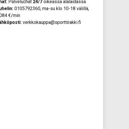
hat:
Palveluchat
24/7
oikeassa alalaidassa
uhelin:
0105792360, ma-su klo 10-18 välillä,
,084 €/min
ähköposti:
verkkokauppa@sporttirakki.fi