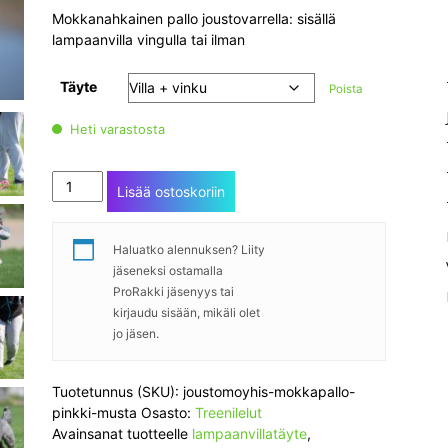
Mokkanahkainen pallo joustovarrella: sisällä
lampaanvilla vingulla tai ilman
Täyte
Poista
Heti varastosta
JoustoMöyhis-
Lisää ostoskoriin
mokkapallo,
pinkki-
musta
Haluatko alennuksen? Liity
määrä
jäseneksi ostamalla
ProRakki jäsenyys tai
kirjaudu sisään, mikäli olet
jo jäsen.
Tuotetunnus (SKU):
joustomoyhis-mokkapallo-
pinkki-musta
Osasto:
Treenilelut
Avainsanat tuotteelle
lampaanvillatäyte
,