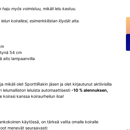
lan haju myös voimistuu, mikäli lelu kastuu.
elun koirallesi, esimerkkilistan löydät alta.
 cm
ttynä 54 cm
lä aito lampaanvilla
mikäli olet SporttiRakin jäsen ja olet kirjautunut aktiivisilla
n lelumalliston leluista automaattisesti
-10 % alennuksen,
 koirasi kanssa koiraurheilun iloa!
ankokoinen käytössä, on tärkeä valita omalle koiralle
 koot menevät seuraavasti: