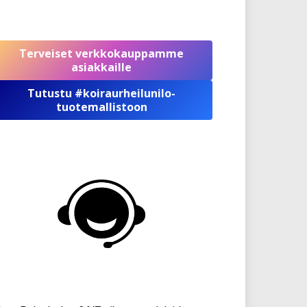
Terveiset verkkokauppamme
asiakkaille
Tutustu #koiraurheilunilo-
tuotemallistoon