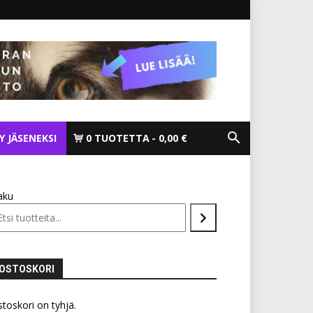
TY JÄSENEKSI
0 TUOTETTA
0,00 €
aku
OSTOSKORI
toskori on tyhjä.