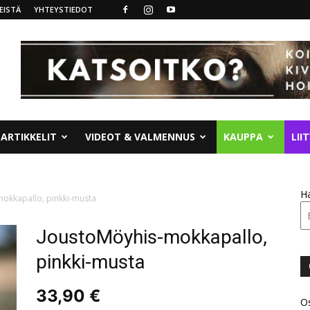
EISTÄ
YHTEYSTIEDOT
ARTIKKELIT
VIDEOT & VALMENNUS
KAUPPA
LII
H
okkapallo, pinkki-musta
JoustoMöyhis-mokkapallo,
pinkki-musta
33,90
€
Os