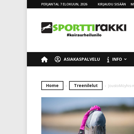
PERJANTAI, 7 ELOKUUN, 2026
KIRJAUDU SISÄÄN
M
SporttiRakki
ASIAKASPALVELU
INFO
Home
Treenilelut
JoustoMöyhis-m