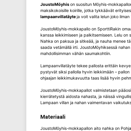
JoustoMöyhis
on suositun Möyhis-mokkapallon 
maksikokoisille koirille, jotka tykkäävät erityi
lampaanvillatäyte
ja voit valita lelun joko ilma
JoustoMöyhis-mokkapallo on SporttiRakin omaa
kanssa leikkimiseen ja palkitsemiseen. Lelu on su
Nahka on paksua ja sitkeää, ja nauha menee tässä
saada vetämällä irti. JoustoMöyhiksessä nahan s
mahdollisimman vähän saumakohtiin.
Lampaanvillatäyte tekee pallosta erittäin kevye
pystyvät siksi pallolla hyvin leikkimään – pall
ohjaajan leikkimukavuutta taas lisää hyvin pehm
JoustoMöyhis-mokkapallot valmistetaan pääos
kierrätetystä aidosta nahasta, ja näissä vingulli
Lampaan villan ja nahan vaimentavan vaikutuk
Materiaali
JoustoMöyhis-mokkapallon aito nahka on Pohj