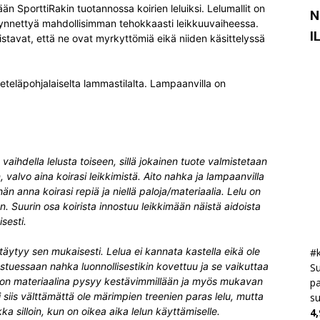
ään SporttiRakin tuotannossa koirien leluiksi. Lelumallit on
N
ödynnettyä mahdollisimman tehokkaasti leikkuuvaiheessa.
I
istavat, että ne ovat myrkyttömiä eikä niiden käsittelyssä
eteläpohjalaiselta lammastilalta. Lampaanvilla on
vaihdella lelusta toiseen, sillä jokainen tuote valmistetaan
n, valvo aina koirasi leikkimistä. Aito nahka ja lampaanvilla
n anna koirasi repiä ja niellä paloja/materiaalia. Lelu on
. Suurin osa koirista innostuu leikkimään näistä aidoista
sesti.
äytyy sen mukaisesti. Lelua ei kannata kastella eikä ole
#k
uessaan nahka luonnollisestikin kovettuu ja se vaikuttaa
Su
non materiaalina pysyy kestävimmillään ja myös mukavan
pa
siis välttämättä ole märimpien treenien paras lelu, mutta
s
a silloin, kun on oikea aika lelun käyttämiselle.
4