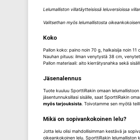
Lelumalliston villatäytteisissä leluversioissa vil
Valitsethan myös lelumallistosta oikeankokoisen l
Koko
Pallon koko: paino noin 70 g, halkaisija noin 11
Nauhan pituus: ilman venytystä 38 cm, venyte
Pallon materiaali: aito kierrätysnahka sekä sisäl
Jäsenalennus
Tuote kuuluu SporttiRakin omaan lelumallistoon ja 
jäsentunnuksillasi sisälle, saat SporttiRakin oma
myös tarjouksista
. Toivotamme sen myötä teille
Mikä on sopivankokoinen lelu?
Jotta lelu olisi mahdollisimman kestävä ja sopiv
oikeankokoinen lelu. SporttiRakin lelumalliston