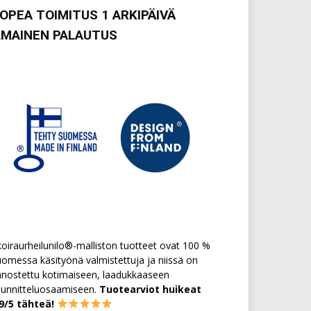
OPEA TOIMITUS 1 ARKIPÄIVÄ
LMAINEN PALAUTUS
oiraurheilunilo®-malliston tuotteet ovat 100 %
omessa käsityönä valmistettuja ja niissä on
nostettu kotimaiseen, laadukkaaseen
uunnitteluosaamiseen.
Tuotearviot huikeat
,9/5 tähteä!