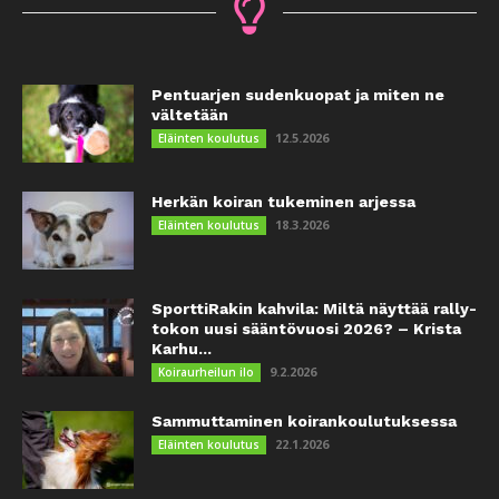
Pentuarjen sudenkuopat ja miten ne
vältetään
12.5.2026
Eläinten koulutus
Herkän koiran tukeminen arjessa
18.3.2026
Eläinten koulutus
SporttiRakin kahvila: Miltä näyttää rally-
tokon uusi sääntövuosi 2026? – Krista
Karhu...
9.2.2026
Koiraurheilun ilo
Sammuttaminen koirankoulutuksessa
22.1.2026
Eläinten koulutus