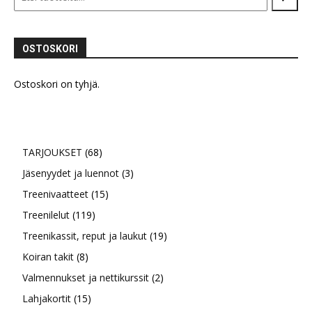
OSTOSKORI
Ostoskori on tyhjä.
68
TARJOUKSET
68
tuotetta
3
Jäsenyydet ja luennot
3
15
tuotetta
Treenivaatteet
15
119
tuotetta
Treenilelut
119
tuotetta
19
Treenikassit, reput ja laukut
19
8
tuotetta
Koiran takit
8
tuotetta
2
Valmennukset ja nettikurssit
2
15
tuotetta
Lahjakortit
15