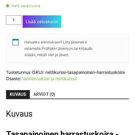
Heti varastosta
Nettikurssi:
Lisää ostoskoriin
Tasapainoinen
harrastuskoira
määrä
Haluatko alennuksen? Liity jäseneksi
ostamalla ProRakki jäsenyys tai kirjaudu
sisään, mikäli olet jo jäsen.
Tuotetunnus (SKU):
nettikurssi-tasapainoinen-harrastuskoira
Osasto:
Valmennukset ja nettikurssit
KUVAUS
ARVIOT (0)
Kuvaus
Tasapainoinen harrastuskoira -