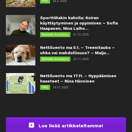
28.5.2026
PRO
SporttiRakin kahvila: Koiran
käyttäytyminen ja oppiminen – Sofia
Haapanen, Nina Laiho...
21.12.2025
Eläinten koulutus
Nettiluento ma 5.1. – Treenitauko –
uhka vai mahdollisuus? – Maiju...
23.11.2025
Eläinten koulutus
Nettiluento ma 17.11. – Hyppäämisen
haasteet – Nina Hänninen
14.11.2025
PRO
Lue lisää artikkeleitamme!