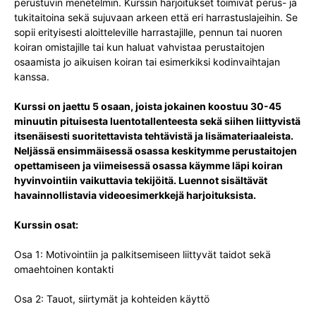
perustuvin menetelmin. Kurssin harjoitukset toimivat perus- ja
tukitaitoina sekä sujuvaan arkeen että eri harrastuslajeihin. Se
sopii erityisesti aloitteleville harrastajille, pennun tai nuoren
koiran omistajille tai kun haluat vahvistaa perustaitojen
osaamista jo aikuisen koiran tai esimerkiksi kodinvaihtajan
kanssa.
Kurssi on jaettu 5 osaan, joista jokainen koostuu 30-45
minuutin pituisesta luentotallenteesta sekä siihen liittyvistä
itsenäisesti suoritettavista tehtävistä ja lisämateriaaleista.
Neljässä ensimmäisessä osassa keskitymme perustaitojen
opettamiseen ja viimeisessä osassa käymme läpi koiran
hyvinvointiin vaikuttavia tekijöitä. Luennot sisältävät
havainnollistavia videoesimerkkejä harjoituksista.
Kurssin osat:
Osa 1: Motivointiin ja palkitsemiseen liittyvät taidot sekä
omaehtoinen kontakti
Osa 2: Tauot, siirtymät ja kohteiden käyttö