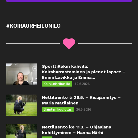
#KOIRAURHEILUNILO
SporttiRakin kahvila:
Koiraharrastaminen ja pienet lapset –
Emmi Lavikka ja Emma...
12.6.2026
Koiraurheilun ilo
Nettiluento ti 26.5. – Kisajännitys –
Maria Matilainen
26.5.2026
Eläinten koulutus
Nettiluento ke 11.3. – Ohjaajana
kehittyminen – Hanna Närhi