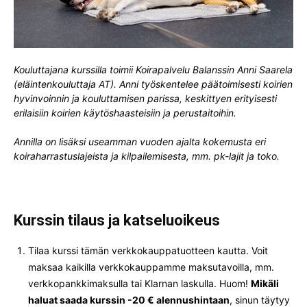
Kouluttajana kurssilla toimii Koirapalvelu Balanssin Anni Saarela
(eläintenkouluttaja AT). Anni työskentelee päätoimisesti koirien
hyvinvoinnin ja kouluttamisen parissa, keskittyen erityisesti
erilaisiin koirien käytöshaasteisiin ja perustaitoihin.
Annilla on lisäksi useamman vuoden ajalta kokemusta eri
koiraharrastuslajeista ja kilpailemisesta, mm. pk-lajit ja toko.
Kurssin tilaus ja katseluoikeus
Tilaa kurssi tämän verkkokauppatuotteen kautta. Voit
maksaa kaikilla verkkokauppamme maksutavoilla, mm.
verkkopankkimaksulla tai Klarnan laskulla. Huom!
Mikäli
haluat saada kurssin -20 € alennushintaan
, sinun täytyy