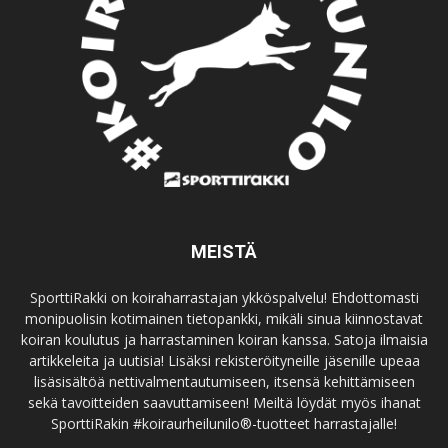
MEISTÄ
SporttiRakki on koiraharrastajan ykköspalvelu! Ehdottomasti
monipuolisin kotimainen tietopankki, mikäli sinua kiinnostavat
koiran koulutus ja harrastaminen koiran kanssa. Satoja ilmaisia
artikkeleita ja uutisia! Lisäksi rekisteröityneille jäsenille upeaa
lisäsisältöä nettivalmentautumiseen, itsensä kehittämiseen
sekä tavoitteiden saavuttamiseen! Meiltä löydät myös ihanat
SporttiRakin #koiraurheilunilo®-tuotteet harrastajalle!