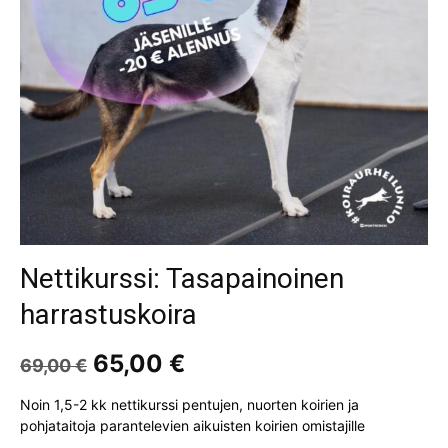
Nettikurssi: Tasapainoinen
harrastuskoira
Alkuperäinen
Nykyinen
65,00
€
69,00
€
hinta
hinta
oli:
on:
Noin 1,5-2 kk nettikurssi pentujen, nuorten koirien ja
69,00 €.
65,00 €.
pohjataitoja parantelevien aikuisten koirien omistajille