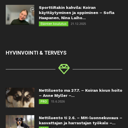
SporttiRakin kahvila: Koiran
käyttäytyminen ja oppiminen – Sofia
Haapanen, Nina Laiho...
21.12.2025
Eläinten koulutus
HYVINVOINTI & TERVEYS
Nettiluento ma 27.7. – Koiran kivun hoito
– Anne Myller –...
15.6.2026
PRO
Nettiluento ti 2.6. – MH-luonnekuvaus –
kasvattajan ja harrastajan työkalu –...