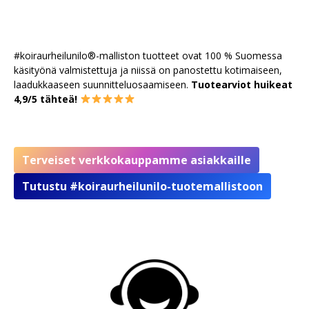
#koiraurheilunilo®-malliston tuotteet ovat 100 % Suomessa
käsityönä valmistettuja ja niissä on panostettu kotimaiseen,
laadukkaaseen suunnitteluosaamiseen.
Tuotearviot huikeat
4,9/5 tähteä!
Terveiset verkkokauppamme asiakkaille
Tutustu #koiraurheilunilo-tuotemallistoon