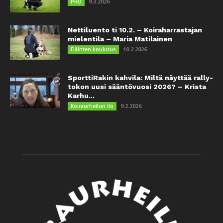
9.3.2026
PRO
Nettiluento ti 10.2. – Koiraharrastajan
mielentila – Maria Matilainen
10.2.2026
Eläinten koulutus
SporttiRakin kahvila: Miltä näyttää rally-
tokon uusi sääntövuosi 2026? – Krista
Karhu...
9.2.2026
Koiraurheilun ilo