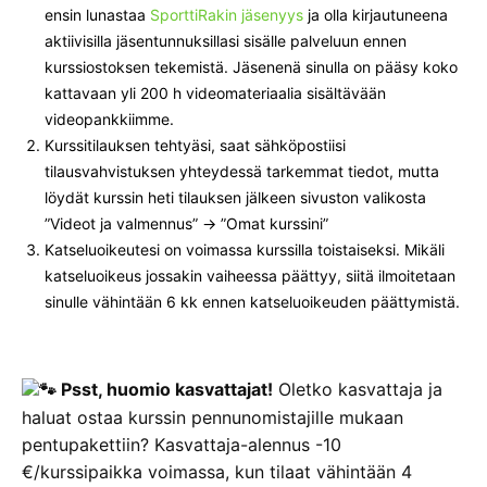
ensin lunastaa
SporttiRakin jäsenyys
ja olla kirjautuneena
aktiivisilla jäsentunnuksillasi sisälle palveluun ennen
kurssiostoksen tekemistä. Jäsenenä sinulla on pääsy koko
kattavaan yli 200 h videomateriaalia sisältävään
videopankkiimme.
Kurssitilauksen tehtyäsi, saat sähköpostiisi
tilausvahvistuksen yhteydessä tarkemmat tiedot, mutta
löydät kurssin heti tilauksen jälkeen sivuston valikosta
”Videot ja valmennus” -> ”Omat kurssini”
Katseluoikeutesi on voimassa kurssilla toistaiseksi. Mikäli
katseluoikeus jossakin vaiheessa päättyy, siitä ilmoitetaan
sinulle vähintään 6 kk ennen katseluoikeuden päättymistä.
Psst, huomio kasvattajat!
Oletko kasvattaja ja
haluat ostaa kurssin pennunomistajille mukaan
pentupakettiin?
Kasvattaja-alennus -10
€/kurssipaikka voimassa, kun tilaat vähintään 4