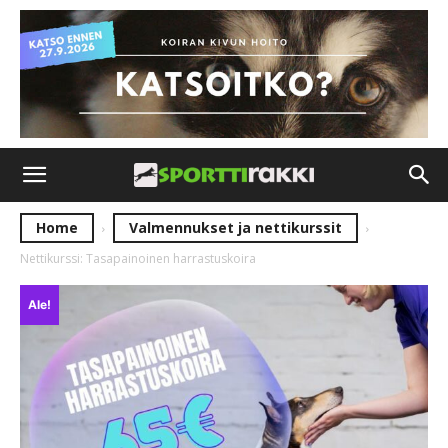
Home
Valmennukset ja nettikurssit
Nettikurssi: Tasapainoinen harrastuskoira
Ale!