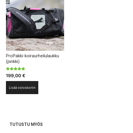
tehdä
valinnat
tuotteen
sivulla.
ProPakki-koiraurheilulaukku
(pinkki)
Arvostelu
199,00
€
tuotteesta:
5.00
/ 5
Lisää ostoskoriin
TUTUSTU MYÖS