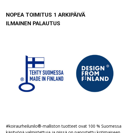
NOPEA TOIMITUS 1 ARKIPÄIVÄ
ILMAINEN PALAUTUS
#koiraurheilunilo®-malliston tuotteet ovat 100 % Suomessa
käsityönä valmistettuja ja niissä on panostettu kotimaiseen,