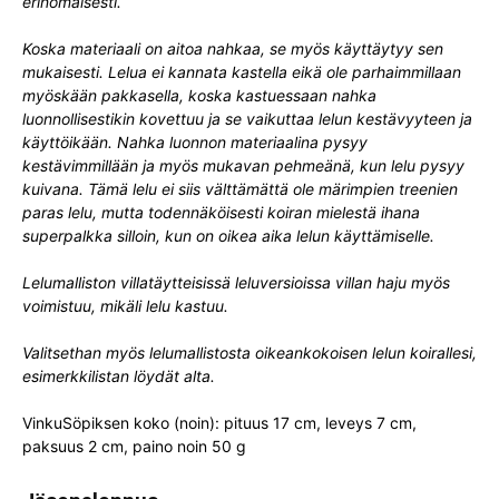
erinomaisesti.
Koska materiaali on aitoa nahkaa, se myös käyttäytyy sen
mukaisesti. Lelua ei kannata kastella eikä ole parhaimmillaan
myöskään pakkasella, koska kastuessaan nahka
luonnollisestikin kovettuu ja se vaikuttaa lelun kestävyyteen ja
käyttöikään. Nahka luonnon materiaalina pysyy
kestävimmillään ja myös mukavan pehmeänä, kun lelu pysyy
kuivana. Tämä lelu ei siis välttämättä ole märimpien treenien
paras lelu, mutta todennäköisesti koiran mielestä ihana
superpalkka silloin, kun on oikea aika lelun käyttämiselle.
Lelumalliston villatäytteisissä leluversioissa villan haju myös
voimistuu, mikäli lelu kastuu.
Valitsethan myös lelumallistosta oikeankokoisen lelun koirallesi,
esimerkkilistan löydät alta.
VinkuSöpiksen koko (noin): pituus 17 cm, leveys 7 cm,
paksuus 2 cm, paino noin 50 g