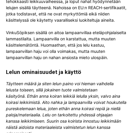
tehokkaasti leikkuuvaiheessa, ja loput nahat hyödynnetään
lelujen sisällä täytteenä. Nahoissa on EU:n REACH-sertifikaatit,
jotka todistavat, että ne ovat myrkyttömiä eikä niiden
käsittelyssä ole käytetty vaaralliseksi luokiteltuja aineita.
VinkuSöpiksen sisällä on aitoa lampaanvillaa eteläpohjalaiselta
lammastilalta. Lampaanvilla on karstattua, mutta muuten
käsittelemätöntä. Huomaathan, että jos lelu kastuu,
lampaanvillan haju voi olla voimakas, mutta muuten
lampaanvillan haju on nahan ansiosta mieto ulospäin.
Lelun ominaisuudet ja käyttö
Täytteen määrä ja siten lelun paino voi hieman vaihdella
lelusta toiseen, sillä jokainen tuote valmistetaan
käsityönä.
Ethän anna koiran leikkiä lelulla yksin, valvo aina
koirasi leikkimistä. Aito nahka ja lampaanvilla voivat houkutella
pureskelemaan lelua, joten ethän anna koirasi repiä ja niellä
paloja/materiaalia. Lelu on tarkoitettu yhdessä ohjaajan
kanssa leikkimiseen. Suurin osa koirista innostuu leikkimään
näistä aidoista materiaaleista valmistetun lelun kanssa