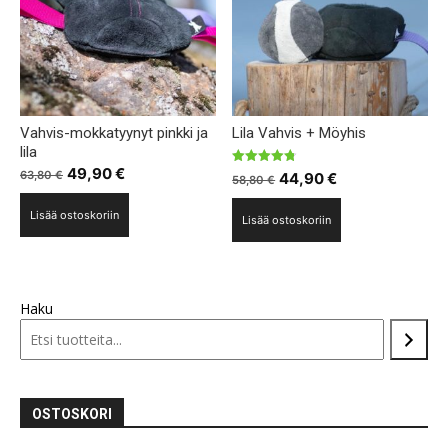
valinnat
tuotteen
sivulla.
Vahvis-mokkatyynyt pinkki ja
Lila Vahvis + Möyhis
lila
Alkuperäinen
Nykyinen
49,90
€
Arvostelu
Alkuperäinen
Nykyinen
63,80
€
44,90
€
58,80
€
tuotteesta:
hinta
hinta
4.75
hinta
hinta
/ 5
Lisää ostoskoriin
oli:
on:
Lisää ostoskoriin
oli:
on:
63,80 €.
49,90 €.
58,80 €.
44,90 €.
Haku
OSTOSKORI