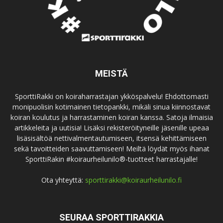
MEISTÄ
SporttiRakki on koiraharrastajan ykköspalvelu! Ehdottomasti
monipuolisin kotimainen tietopankki, mikäli sinua kiinnostavat
koiran koulutus ja harrastaminen koiran kanssa. Satoja ilmaisia
artikkeleita ja uutisia! Lisäksi rekisteröityneille jäsenille upeaa
lisäsisältöä nettivalmentautumiseen, itsensä kehittämiseen
sekä tavoitteiden saavuttamiseen! Meiltä löydät myös ihanat
SporttiRakin #koiraurheilunilo®-tuotteet harrastajalle!
Ota yhteyttä:
sporttirakki@koiraurheilunilo.fi
SEURAA SPORTTIRAKKIA