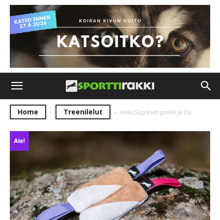
Home
Treenilelut
VinkuSöpikset pinkki ja lila
Ale!