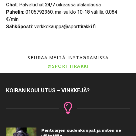
Chat:
Palveluchat
24/7
oikeassa alalaidassa
Puhelin:
0105792360, ma-su klo 10-18 välillä, 0,084
€/min
Sähköposti:
verkkokauppa@sporttirakki.fi
SEURAA MEITÄ INSTAGRAMISSA
@SPORTTIRAKKI
KOIRAN KOULUTUS – VINKKEJÄ?
Pentuarjen sudenkuopat ja miten ne
vältetään