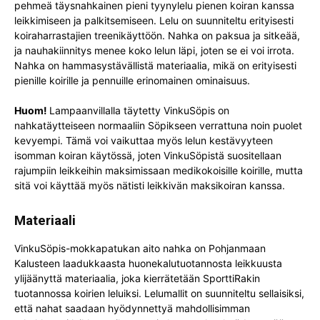
pehmeä täysnahkainen pieni tyynylelu pienen koiran kanssa
leikkimiseen ja palkitsemiseen. Lelu on suunniteltu erityisesti
koiraharrastajien treenikäyttöön. Nahka on paksua ja sitkeää,
ja nauhakiinnitys menee koko lelun läpi, joten se ei voi irrota.
Nahka on hammasystävällistä materiaalia, mikä on erityisesti
pienille koirille ja pennuille erinomainen ominaisuus.
Huom!
Lampaanvillalla täytetty VinkuSöpis on
nahkatäytteiseen normaaliin Söpikseen verrattuna noin puolet
kevyempi. Tämä voi vaikuttaa myös lelun kestävyyteen
isomman koiran käytössä, joten VinkuSöpistä suositellaan
rajumpiin leikkeihin maksimissaan medikokoisille koirille, mutta
sitä voi käyttää myös nätisti leikkivän maksikoiran kanssa.
Materiaali
VinkuSöpis-mokkapatukan aito nahka on Pohjanmaan
Kalusteen laadukkaasta huonekalutuotannosta leikkuusta
ylijäänyttä materiaalia, joka kierrätetään SporttiRakin
tuotannossa koirien leluiksi. Lelumallit on suunniteltu sellaisiksi,
että nahat saadaan hyödynnettyä mahdollisimman