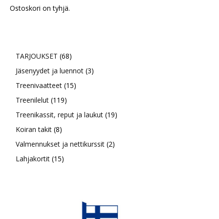
Ostoskori on tyhjä.
68
TARJOUKSET
68
tuotetta
3
Jäsenyydet ja luennot
3
15
tuotetta
Treenivaatteet
15
119
tuotetta
Treenilelut
119
tuotetta
19
Treenikassit, reput ja laukut
19
8
tuotetta
Koiran takit
8
tuotetta
2
Valmennukset ja nettikurssit
2
15
tuotetta
Lahjakortit
15
tuotetta