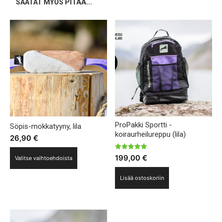
SAATAT MYÖS PITÄÄ...
ProPakki Sportti -
Söpis-mokkatyyny, lila
koiraurheilureppu (lila)
26,90
€
Tällä
Arvostelu
199,00
€
Valitse vaihtoehdoista
tuotteesta:
tuotteella
5.00
/ 5
on
Lisää ostoskoriin
useampi
muunnelma.
Voit