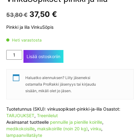
Alkuperäinen
Nykyinen
37,50
€
53,80
€
hinta
hinta
oli:
on:
Pinkki ja lila VinkuSöpis
53,80 €.
37,50 €.
Heti varastosta
VinkuSöpikset
Lisää ostoskoriin
pinkki
ja
lila
Haluatko alennuksen? Liity jäseneksi
määrä
ostamalla ProRakki jäsenyys tai kirjaudu
sisään, mikäli olet jo jäsen.
Tuotetunnus (SKU):
vinkusopikset-pinkki-ja-lila
Osastot:
TARJOUKSET
,
Treenilelut
Avainsanat tuotteelle
pennuille ja pienille koirille
,
medikokoisille
,
maksikoirille (noin 20 kg)
,
vinku
,
lampaanvillatäyte