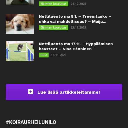
21.12.2025
Eläinten koulutus
Nettiluento ma 5.1. – Treenitauko –
uhka vai mahdollisuus? – Maiju...
23.11.2025
Eläinten koulutus
Nettiluento ma 17.11. – Hyppäämisen
haasteet – Nina Hänninen
14.11.2025
PRO
Lue lisää artikkeleitamme!
#KOIRAURHEILUNILO