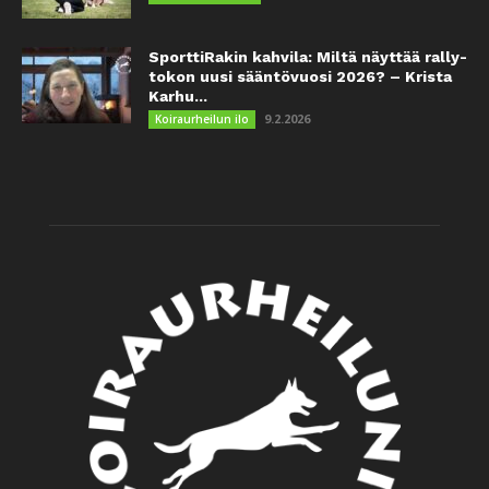
SporttiRakin kahvila: Miltä näyttää rally-
tokon uusi sääntövuosi 2026? – Krista
Karhu...
9.2.2026
Koiraurheilun ilo