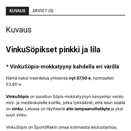
KUVAUS
ARVIOT (0)
Kuvaus
VinkuSöpikset pinkki ja lila
* VinkuSöpis-mokkatyyny kahdella eri värillä
Nämä kaksi treenilelua yhteensä
nyt 37,50 e
, normaalisti
53,80 e.
VinkuSöpis
on suositun Söpis-mokkatyynyn kevyempi versio
mini- ja medikokoisille koirille, jotka tykkäävät, että lelun sisällä
on
vinku
. Lelussa on täytteenä
aito lampaanvillatäyte
ja yksi
suuri vinku.
VinkuSöpis on SporttiRakin omaa kotimaista lelutuotantoa,