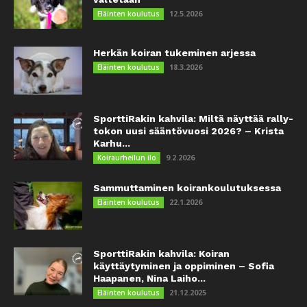
12.5.2026
Eläinten koulutus
Herkän koiran tukeminen arjessa
18.3.2026
Eläinten koulutus
SporttiRakin kahvila: Miltä näyttää rally-
tokon uusi sääntövuosi 2026? – Krista
Karhu...
9.2.2026
Koiraurheilun ilo
Sammuttaminen koirankoulutuksessa
22.1.2026
Eläinten koulutus
SporttiRakin kahvila: Koiran
käyttäytyminen ja oppiminen – Sofia
Haapanen, Nina Laiho...
21.12.2025
Eläinten koulutus