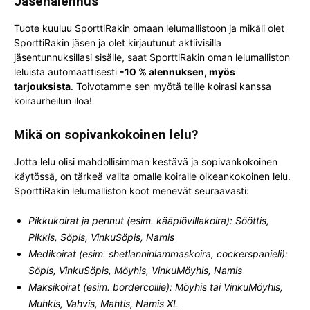
Jäsenalennus
Tuote kuuluu SporttiRakin omaan lelumallistoon ja mikäli olet
SporttiRakin jäsen ja olet kirjautunut aktiivisilla
jäsentunnuksillasi sisälle, saat SporttiRakin oman lelumalliston
leluista automaattisesti
-10 % alennuksen, myös
tarjouksista
. Toivotamme sen myötä teille koirasi kanssa
koiraurheilun iloa!
Mikä on sopivankokoinen lelu?
Jotta lelu olisi mahdollisimman kestävä ja sopivankokoinen
käytössä, on tärkeä valita omalle koiralle oikeankokoinen lelu.
SporttiRakin lelumalliston koot menevät seuraavasti:
Pikkukoirat ja pennut (esim. kääpiövillakoira): Sööttis,
Pikkis, Söpis, VinkuSöpis, Namis
Medikoirat (esim. shetlanninlammaskoira, cockerspanieli):
Söpis, VinkuSöpis, Möyhis, VinkuMöyhis, Namis
Maksikoirat (esim. bordercollie): Möyhis tai VinkuMöyhis,
Muhkis, Vahvis, Mahtis, Namis XL