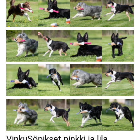
VinkuSöpikset pinkki ja lila