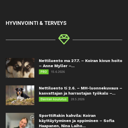
HYVINVOINTI & TERVEYS
Nettiluento ma 27.7. – Koiran kivun hoito
– Anne Myller –...
15.6.2026
PRO
Nettiluento ti 2.6. – MH-luonnekuvaus –
kasvattajan ja harrastajan työkalu –...
28.5.2026
Eläinten koulutus
SporttiRakin kahvila: Koiran
käyttäytyminen ja oppiminen – Sofia
Haapanen, Nina Laiho...