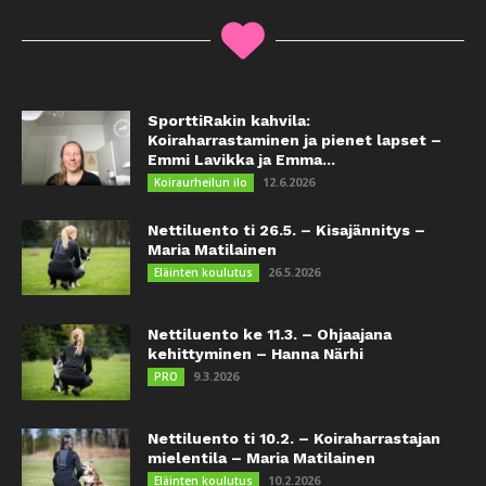
SporttiRakin kahvila:
Koiraharrastaminen ja pienet lapset –
Emmi Lavikka ja Emma...
12.6.2026
Koiraurheilun ilo
Nettiluento ti 26.5. – Kisajännitys –
Maria Matilainen
26.5.2026
Eläinten koulutus
Nettiluento ke 11.3. – Ohjaajana
kehittyminen – Hanna Närhi
9.3.2026
PRO
Nettiluento ti 10.2. – Koiraharrastajan
mielentila – Maria Matilainen
10.2.2026
Eläinten koulutus