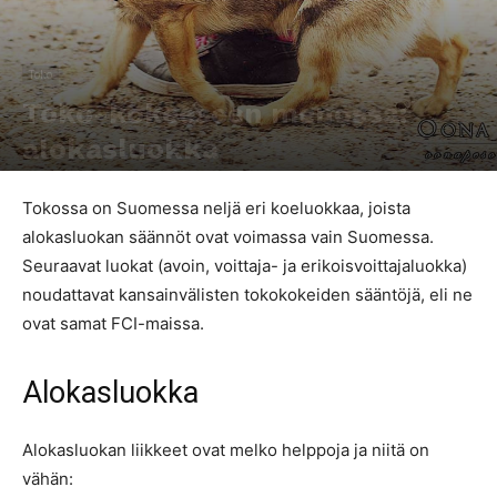
Toko
Toko-kokeeseen menossa:
alokasluokka
Kirjoittaja
Pipa Pärssinen
-
23.4.2017
33774
0
Tokossa on Suomessa neljä eri koeluokkaa, joista
alokasluokan säännöt ovat voimassa vain Suomessa.
Seuraavat luokat (avoin, voittaja- ja erikoisvoittajaluokka)
noudattavat kansainvälisten tokokokeiden sääntöjä, eli ne
ovat samat FCI-maissa.
Alokasluokka
Alokasluokan liikkeet ovat melko helppoja ja niitä on
vähän: