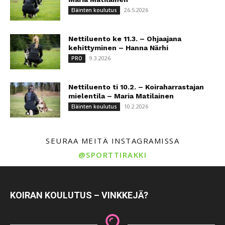
26.5.2026
Eläinten koulutus
Nettiluento ke 11.3. – Ohjaajana
kehittyminen – Hanna Närhi
9.3.2026
PRO
Nettiluento ti 10.2. – Koiraharrastajan
mielentila – Maria Matilainen
10.2.2026
Eläinten koulutus
SEURAA MEITÄ INSTAGRAMISSA
@SPORTTIRAKKI
KOIRAN KOULUTUS – VINKKEJÄ?