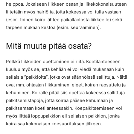
helppoa. Jokaiseen liikkeen osaan ja liikekokonaisuuteen
liitetään myös häiriöitä, joita kokeessa voi tulla vastaan
(esim. toinen koira lähtee paikallaolosta liikkeelle) sekä
tarpeen mukaan kestoa (esim. seuraaminen).
Mitä muuta pitää osata?
Pelkkä liikkeiden opettaminen ei riitä. Koetilanteeseen
kuuluu myös se, että kehään ei voi viedä mukanaan kuin
sellaisia ”palkkioita”, jotka ovat säännöissä sallittuja. Näitä
ovat mm. ohjaajan liikkuminen, eleet, koiran rapsuttelu ja
kehuminen. Koiralle pitää siis opettaa kokeessa sallittuja
palkitsemistapoja, jotta koiraa pääsee kehumaan ja
palkitsemaan koetilanteessakin. Koepalkitsemiseen voi
myös liittää loppupalkkion eli sellaisen palkkion, jonka
koira saa kokonaisen koesuorituksen jälkeen.