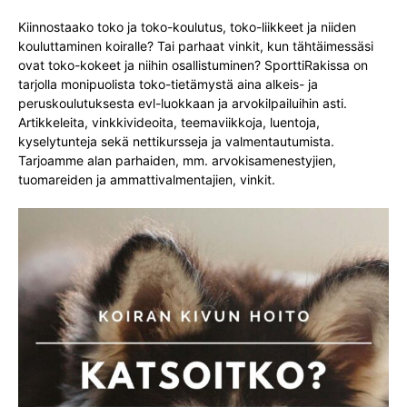
Kiinnostaako toko ja toko-koulutus, toko-liikkeet ja niiden
kouluttaminen koiralle? Tai parhaat vinkit, kun tähtäimessäsi
ovat toko-kokeet ja niihin osallistuminen? SporttiRakissa on
tarjolla monipuolista toko-tietämystä aina alkeis- ja
peruskoulutuksesta evl-luokkaan ja arvokilpailuihin asti.
Artikkeleita, vinkkivideoita, teemaviikkoja, luentoja,
kyselytunteja sekä nettikursseja ja valmentautumista.
Tarjoamme alan parhaiden, mm. arvokisamenestyjien,
tuomareiden ja ammattivalmentajien, vinkit.