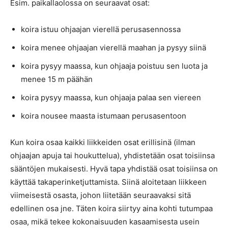
Esim. paikallaolossa on seuraavat osat:
koira istuu ohjaajan vierellä perusasennossa
koira menee ohjaajan vierellä maahan ja pysyy siinä
koira pysyy maassa, kun ohjaaja poistuu sen luota ja
menee 15 m päähän
koira pysyy maassa, kun ohjaaja palaa sen viereen
koira nousee maasta istumaan perusasentoon
Kun koira osaa kaikki liikkeiden osat erillisinä (ilman
ohjaajan apuja tai houkuttelua), yhdistetään osat toisiinsa
sääntöjen mukaisesti. Hyvä tapa yhdistää osat toisiinsa on
käyttää takaperinketjuttamista. Siinä aloitetaan liikkeen
viimeisestä osasta, johon liitetään seuraavaksi sitä
edellinen osa jne. Täten koira siirtyy aina kohti tutumpaa
osaa, mikä tekee kokonaisuuden kasaamisesta usein