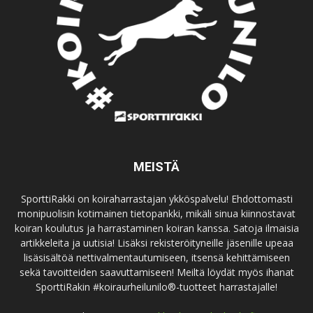
MEISTÄ
SporttiRakki on koiraharrastajan ykköspalvelu! Ehdottomasti
monipuolisin kotimainen tietopankki, mikäli sinua kiinnostavat
koiran koulutus ja harrastaminen koiran kanssa. Satoja ilmaisia
artikkeleita ja uutisia! Lisäksi rekisteröityneille jäsenille upeaa
lisäsisältöä nettivalmentautumiseen, itsensä kehittämiseen
sekä tavoitteiden saavuttamiseen! Meiltä löydät myös ihanat
SporttiRakin #koiraurheilunilo®-tuotteet harrastajalle!