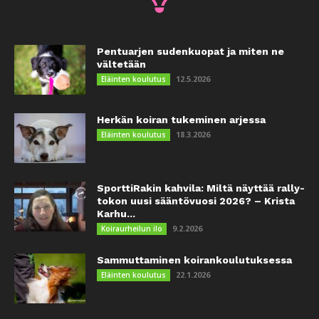
Pentuarjen sudenkuopat ja miten ne
vältetään
12.5.2026
Eläinten koulutus
Herkän koiran tukeminen arjessa
18.3.2026
Eläinten koulutus
SporttiRakin kahvila: Miltä näyttää rally-
tokon uusi sääntövuosi 2026? – Krista
Karhu...
9.2.2026
Koiraurheilun ilo
Sammuttaminen koirankoulutuksessa
22.1.2026
Eläinten koulutus