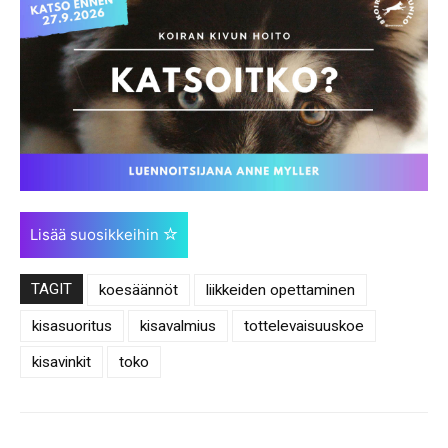
Lisää suosikkeihin
TAGIT
koesäännöt
liikkeiden opettaminen
kisasuoritus
kisavalmius
tottelevaisuuskoe
kisavinkit
toko