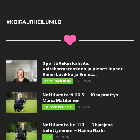
#KOIRAURHEILUNILO
SporttiRakin kahvila:
Koiraharrastaminen ja pienet lapset –
Emmi Lavikka ja Emma...
12.6.2026
Koiraurheilun ilo
Nettiluento ti 26.5. – Kisajännitys –
Maria Matilainen
26.5.2026
Eläinten koulutus
Nettiluento ke 11.3. – Ohjaajana
kehittyminen – Hanna Närhi
9.3.2026
PRO