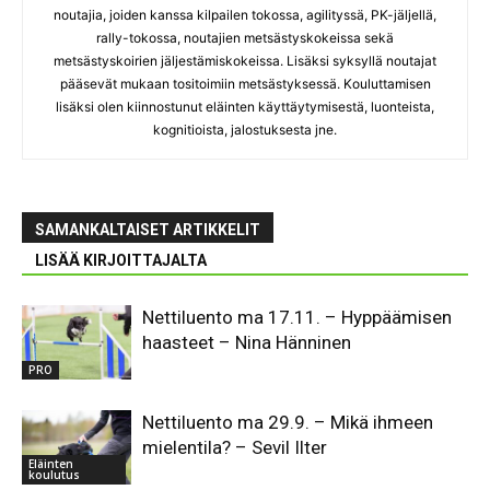
noutajia, joiden kanssa kilpailen tokossa, agilityssä, PK-jäljellä,
rally-tokossa, noutajien metsästyskokeissa sekä
metsästyskoirien jäljestämiskokeissa. Lisäksi syksyllä noutajat
pääsevät mukaan tositoimiin metsästyksessä. Kouluttamisen
lisäksi olen kiinnostunut eläinten käyttäytymisestä, luonteista,
kognitioista, jalostuksesta jne.
SAMANKALTAISET ARTIKKELIT
LISÄÄ KIRJOITTAJALTA
Nettiluento ma 17.11. – Hyppäämisen
haasteet – Nina Hänninen
PRO
Nettiluento ma 29.9. – Mikä ihmeen
mielentila? – Sevil Ilter
Eläinten
koulutus