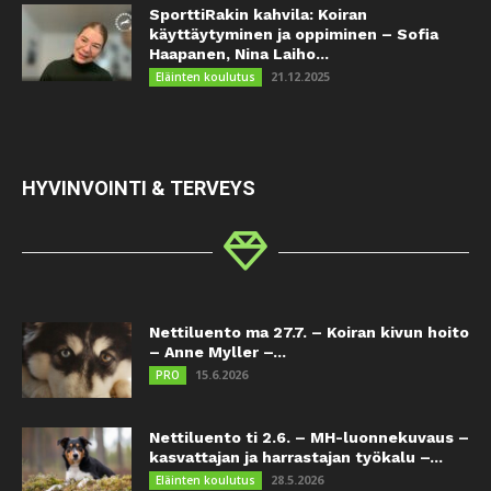
SporttiRakin kahvila: Koiran
käyttäytyminen ja oppiminen – Sofia
Haapanen, Nina Laiho...
21.12.2025
Eläinten koulutus
HYVINVOINTI & TERVEYS
Nettiluento ma 27.7. – Koiran kivun hoito
– Anne Myller –...
15.6.2026
PRO
Nettiluento ti 2.6. – MH-luonnekuvaus –
kasvattajan ja harrastajan työkalu –...
28.5.2026
Eläinten koulutus