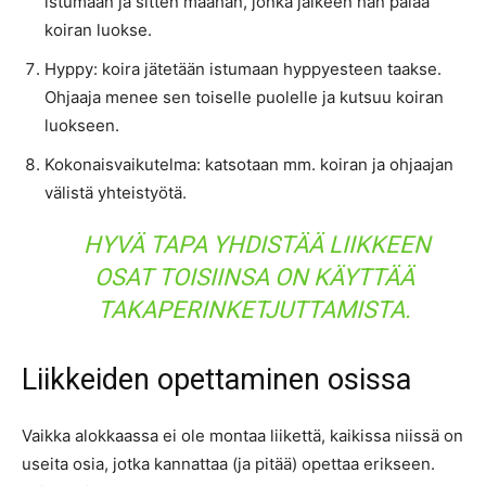
istumaan ja sitten maahan, jonka jälkeen hän palaa
koiran luokse.
Hyppy: koira jätetään istumaan hyppyesteen taakse.
Ohjaaja menee sen toiselle puolelle ja kutsuu koiran
luokseen.
Kokonaisvaikutelma: katsotaan mm. koiran ja ohjaajan
välistä yhteistyötä.
HYVÄ TAPA YHDISTÄÄ LIIKKEEN
OSAT TOISIINSA ON KÄYTTÄÄ
TAKAPERINKETJUTTAMISTA.
Liikkeiden opettaminen osissa
Vaikka alokkaassa ei ole montaa liikettä, kaikissa niissä on
useita osia, jotka kannattaa (ja pitää) opettaa erikseen.