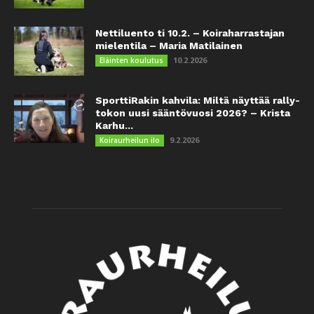
Nettiluento ti 10.2. – Koiraharrastajan
mielentila – Maria Matilainen
10.2.2026
Eläinten koulutus
SporttiRakin kahvila: Miltä näyttää rally-
tokon uusi sääntövuosi 2026? – Krista
Karhu...
9.2.2026
Koiraurheilun ilo