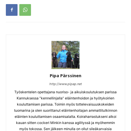
Pipa Pärssinen
http://www.pipap.net
Työskentelen opettajana nuoriso- ja aikuiskoulutuksen parissa
Kannuksessa ”kennellinjalla” eläintenhoidon ja hyötykoirien
kouluttamisen parissa. Toimin myös tottelevaisuuskokeiden
tuomarina ja olen suorittanut eläintenhoitajan ammattitutkinnon
eläinten kouluttamisen osaamisalalta. Koiraharrastukseni alkoi
kauan sitten cockeri Minkin kanssa agilityssä ja myöhemmin
myös tokossa. Sen jälkeen minulla on ollut sileäkarvaisia