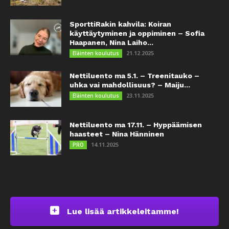
SporttiRakin kahvila: Koiran
käyttäytyminen ja oppiminen – Sofia
Haapanen, Nina Laiho...
21.12.2025
Eläinten koulutus
Nettiluento ma 5.1. – Treenitauko –
uhka vai mahdollisuus? – Maiju...
23.11.2025
Eläinten koulutus
Nettiluento ma 17.11. – Hyppäämisen
haasteet – Nina Hänninen
14.11.2025
PRO
Lue lisää artikkeleitamme!