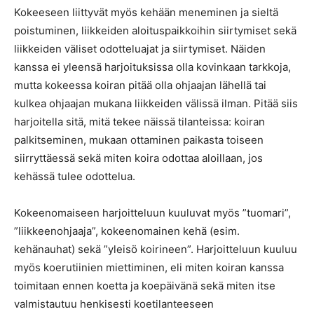
Kokeeseen liittyvät myös kehään meneminen ja sieltä
poistuminen, liikkeiden aloituspaikkoihin siirtymiset sekä
liikkeiden väliset odotteluajat ja siirtymiset. Näiden
kanssa ei yleensä harjoituksissa olla kovinkaan tarkkoja,
mutta kokeessa koiran pitää olla ohjaajan lähellä tai
kulkea ohjaajan mukana liikkeiden välissä ilman. Pitää siis
harjoitella sitä, mitä tekee näissä tilanteissa: koiran
palkitseminen, mukaan ottaminen paikasta toiseen
siirryttäessä sekä miten koira odottaa aloillaan, jos
kehässä tulee odottelua.
Kokeenomaiseen harjoitteluun kuuluvat myös ”tuomari”,
”liikkeenohjaaja”, kokeenomainen kehä (esim.
kehänauhat) sekä ”yleisö koirineen”. Harjoitteluun kuuluu
myös koerutiinien miettiminen, eli miten koiran kanssa
toimitaan ennen koetta ja koepäivänä sekä miten itse
valmistautuu henkisesti koetilanteeseen