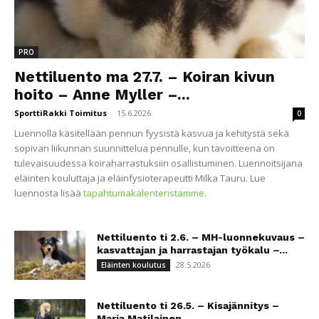
PRO
Nettiluento ma 27.7. – Koiran kivun
hoito – Anne Myller –...
SporttiRakki Toimitus
-
15.6.2026
0
Luennolla käsitellään pennun fyysistä kasvua ja kehitystä sekä
sopivan liikunnan suunnittelua pennulle, kun tavoitteena on
tulevaisuudessa koiraharrastuksiin osallistuminen. Luennoitsijana
eläinten kouluttaja ja eläinfysioterapeutti Milka Tauru. Lue
luennosta lisää
tapahtumakalenteristamme
.
Nettiluento ti 2.6. – MH-luonnekuvaus –
kasvattajan ja harrastajan työkalu –...
28.5.2026
Eläinten koulutus
Nettiluento ti 26.5. – Kisajännitys –
Maria Matilainen