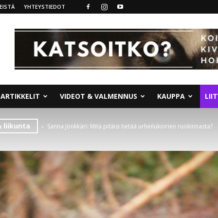
EISTÄ
YHTEYSTIEDOT
ARTIKKELIT
VIDEOT & VALMENNUS
KAUPPA
LII
 liikunta
Sanna Jönkkäri: Mitä pitäisi tietää urheilukoirien ruokinnasta?