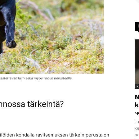
rastettavan lajin sekä myös rodun perusteella.
P
N
innossa tärkeintä?
k
Sp
Lu
ke
pe
ilöiden kohdalla ravitsemuksen tärkein perusta on