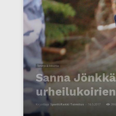
Terveys & liikunta
Sanna Jönkkäri
urheilukoirie
Kirjoittaja
SporttiRakki Toimitus
-
16.5.2017
396