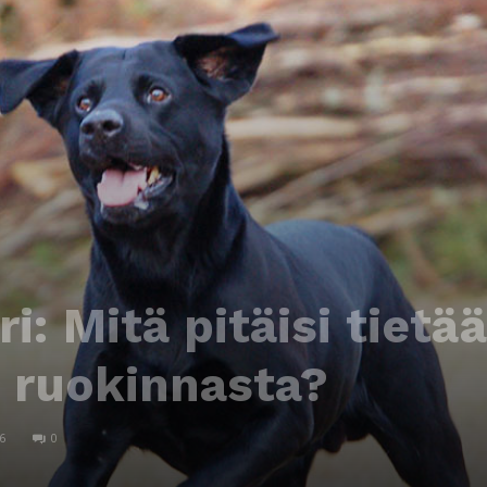
: Mitä pitäisi tietää
n ruokinnasta?
6
0