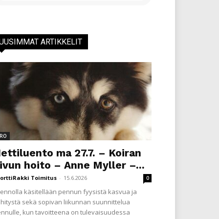
UUSIMMAT ARTIKKELIT
RO
ettiluento ma 27.7. – Koiran
ivun hoito – Anne Myller –...
orttiRakki Toimitus
-
15.6.2026
0
ennolla käsitellään pennun fyysistä kasvua ja
hitystä sekä sopivan liikunnan suunnittelua
nnulle, kun tavoitteena on tulevaisuudessa