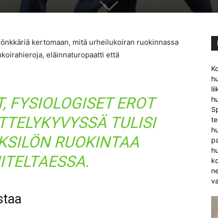
Jönkkäriä kertomaan, mitä urheilukoiran ruokinnassa
koirahieroja, eläinnaturopaatti että
Ko
hu
li
, FYSIOLOGISET EROT
hu
Sp
TTELYKYVYSSÄ TULISI
te
hu
KSILÖN RUOKINTAA
pa
h
ITELTAESSA.
ko
ne
va
staa