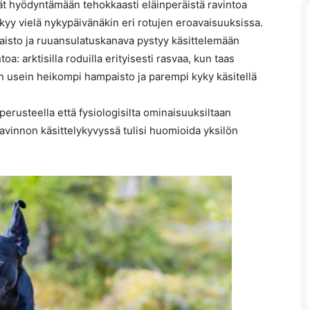
yivät hyödyntämään tehokkaasti eläinperäistä ravintoa
näkyy vielä nykypäivänäkin eri rotujen eroavaisuuksissa.
aisto ja ruuansulatuskanava pystyy käsittelemään
a: arktisilla roduilla erityisesti rasvaa, kun taas
ään usein heikompi hampaisto ja parempi kyky käsitellä
erusteella että fysiologisilta ominaisuuksiltaan
ravinnon käsittelykyvyssä tulisi huomioida yksilön