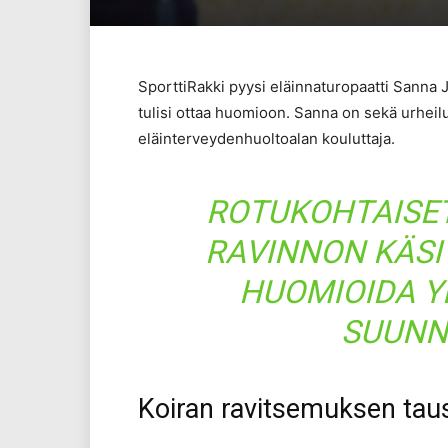
SporttiRakki pyysi eläinnaturopaatti Sanna 
tulisi ottaa huomioon. Sanna on sekä urheilu
eläinterveydenhuoltoalan kouluttaja.
ROTUKOHTAISET
RAVINNON KÄSI
HUOMIOIDA Y
SUUNN
Koiran ravitsemuksen tau