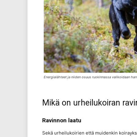
Energialähteet ja niiden osuus ruokinnassa valikoidaan har
Mikä on urheilukoiran rav
Ravinnon laatu
Sekä urheilukoirien että muidenkin koirayks