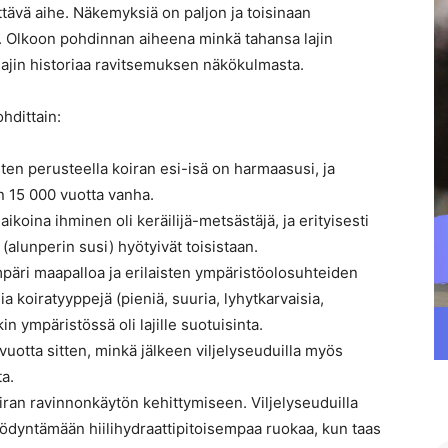
ttävä aihe. Näkemyksiä on paljon ja toisinaan
ta. Olkoon pohdinnan aiheena minkä tahansa lajin
 lajin historiaa ravitsemuksen näkökulmasta.
ohdittain:
en perusteella koiran esi-isä on harmaasusi, ja
n 15 000 vuotta vanha.
koina ihminen oli keräilijä-metsästäjä, ja erityisesti
(alunperin susi) hyötyivät toisistaan.
päri maapalloa ja erilaisten ympäristöolosuhteiden
isia koiratyyppejä (pieniä, suuria, lyhytkarvaisia,
n ympäristössä oli lajille suotuisinta.
 vuotta sitten, minkä jälkeen viljelyseuduilla myös
ta.
iran ravinnonkäytön kehittymiseen. Viljelyseuduilla
ödyntämään hiilihydraattipitoisempaa ruokaa, kun taas