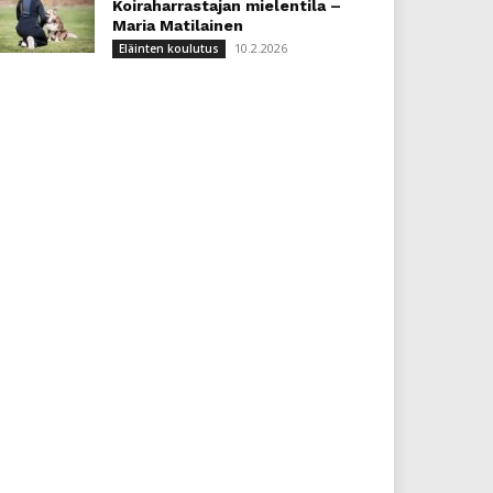
Koiraharrastajan mielentila –
Maria Matilainen
10.2.2026
Eläinten koulutus