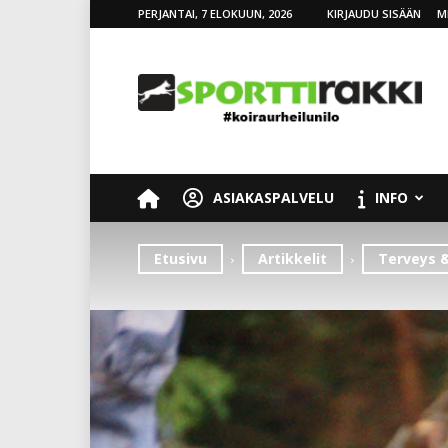
PERJANTAI, 7 ELOKUUN, 2026
KIRJAUDU SISÄÄN
M
SporttiRakki
ASIAKASPALVELU
INFO
Etusivu
Artikkelit
Terveys &