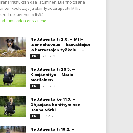
iraharrastuksiin osallistuminen. Luennoitsijana
äinten kouluttaja ja eläinfysioterapeutti Milka
uru. Lue luennosta lisää
apahtumakalenteristamme
.
Nettiluento ti 2.6. – MH-
luonnekuvaus – kasvattajan
ja harrastajan työkalu –...
28.5.2026
PRO
Nettiluento ti 26.5. –
Kisajännitys – Maria
Matilainen
26.5.2026
PRO
Nettiluento ke 11.3. –
Ohjaajana kehittyminen –
Hanna Närhi
9.3.2026
PRO
Nettiluento ti 10.2. –