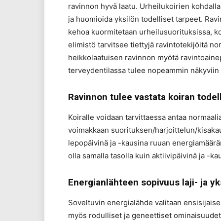
ravinnon hyvä laatu. Urheilukoirien kohdalla
ja huomioida yksilön todelliset tarpeet. Rav
kehoa kuormitetaan urheilusuorituksissa, kos
elimistö tarvitsee tiettyjä ravintotekijöitä
heikkolaatuisen ravinnon myötä ravintoain
terveydentilassa tulee nopeammin näkyviin ur
Ravinnon tulee vastata koiran todel
Koiralle voidaan tarvittaessa antaa normaali
voimakkaan suorituksen/harjoittelun/kisaka
lepopäivinä ja -kausina ruuan energiamäärän
olla samalla tasolla kuin aktiivipäivinä ja -ka
Energianlähteen sopivuus laji- ja yk
Soveltuvin energialähde valitaan ensisijais
myös rodulliset ja geneettiset ominaisuudet 