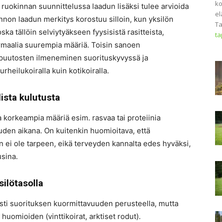
ko
 ruokinnan suunnittelussa laadun lisäksi tulee arvioida
el
innon laadun merkitys korostuu silloin, kun yksilön
Ta
ka tällöin selviytyäkseen fyysisistä rasitteista,
t
 normaalia suurempia määriä. Toisin sanoen
epuutosten ilmeneminen suorituskyvyssä ja
heilukoiralla kuin kotikoiralla.
lista kulutusta
a korkeampia määriä esim. rasvaa tai proteiinia
uden aikana. On kuitenkin huomioitava, että
 ei ole tarpeen, eikä terveyden kannalta edes hyväksi,
usina.
silötasolla
esti suorituksen kuormittavuuden perusteella, mutta
huomioiden (vinttikoirat, arktiset rodut).