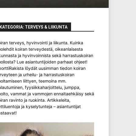
KATEGORIA: TERVEYS & LIIKUNTA
iran terveys, hyvinvointi ja liikunta. Kuinka
olehdit koiran terveydestä, oikeanlaisesta
ikunnasta ja hyvinvoinnista sekä harrastuskoiran
ollosta? Lue asiantuntijoiden parhaat ohjeet!
orttiRakista löydät uusimman tiedon koiran
rveyteen ja urheilu- ja harrastuskoiran
oltamiseen liittyen, teemoina mm.
lautuminen, fyysiikkaharjoittelu, jumppa,
uolto, vammat ja vammojen ennaltaehkäisy sekä
iran ravinto ja ruokinta. Artikkeleita,
ttiluentoja ja kyselytunteja – asiantuntijat
staavat!