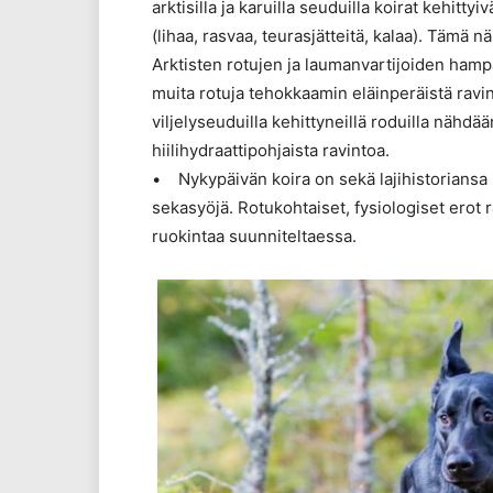
arktisilla ja karuilla seuduilla koirat kehitt
(lihaa, rasvaa, teurasjätteitä, kalaa). Tämä 
Arktisten rotujen ja laumanvartijoiden hamp
muita rotuja tehokkaamin eläinperäistä ravinto
viljelyseuduilla kehittyneillä roduilla nähd
hiilihydraattipohjaista ravintoa.
• Nykypäivän koira on sekä lajihistoriansa p
sekasyöjä. Rotukohtaiset, fysiologiset erot 
ruokintaa suunniteltaessa.