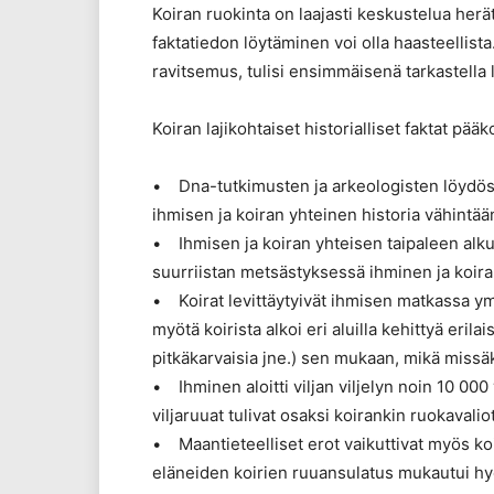
Koiran ruokinta on laajasti keskustelua herä
faktatiedon löytäminen voi olla haasteellis
ravitsemus, tulisi ensimmäisenä tarkastella
Koiran lajikohtaiset historialliset faktat pääk
• Dna-tutkimusten ja arkeologisten löydöst
ihmisen ja koiran yhteinen historia vähintää
• Ihmisen ja koiran yhteisen taipaleen alkuai
suurriistan metsästyksessä ihminen ja koira 
• Koirat levittäytyivät ihmisen matkassa ym
myötä koirista alkoi eri aluilla kehittyä erila
pitkäkarvaisia jne.) sen mukaan, mikä missäki
• Ihminen aloitti viljan viljelyn noin 10 000
viljaruuat tulivat osaksi koirankin ruokavalio
• Maantieteelliset erot vaikuttivat myös ko
eläneiden koirien ruuansulatus mukautui hy