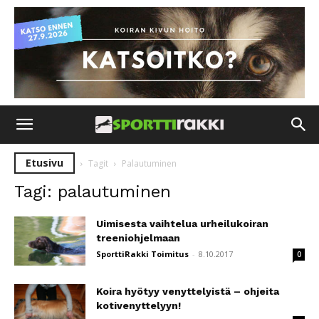
Etusivu
Tagit
Palautuminen
Tagi: palautuminen
Uimisesta vaihtelua urheilukoiran
treeniohjelmaan
SporttiRakki Toimitus
-
8.10.2017
0
Koira hyötyy venyttelyistä – ohjeita
kotivenyttelyyn!