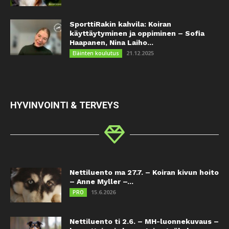
SporttiRakin kahvila: Koiran
käyttäytyminen ja oppiminen – Sofia
Haapanen, Nina Laiho...
21.12.2025
Eläinten koulutus
HYVINVOINTI & TERVEYS
Nettiluento ma 27.7. – Koiran kivun hoito
– Anne Myller –...
15.6.2026
PRO
Nettiluento ti 2.6. – MH-luonnekuvaus –