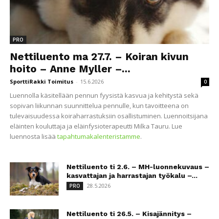
PRO
Nettiluento ma 27.7. – Koiran kivun
hoito – Anne Myller –...
SporttiRakki Toimitus
-
15.6.2026
0
Luennolla käsitellään pennun fyysistä kasvua ja kehitystä sekä
sopivan liikunnan suunnittelua pennulle, kun tavoitteena on
tulevaisuudessa koiraharrastuksiin osallistuminen. Luennoitsijana
eläinten kouluttaja ja eläinfysioterapeutti Milka Tauru. Lue
luennosta lisää
tapahtumakalenteristamme
.
Nettiluento ti 2.6. – MH-luonnekuvaus –
kasvattajan ja harrastajan työkalu –...
28.5.2026
PRO
Nettiluento ti 26.5. – Kisajännitys –