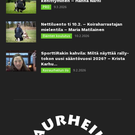
kehittyminen – Hanna Närhi
9.3.2026
PRO
Nettiluento ti 10.2. – Koiraharrastajan
mielentila – Maria Matilainen
10.2.2026
Eläinten koulutus
SporttiRakin kahvila: Miltä näyttää rally-
tokon uusi sääntövuosi 2026? – Krista
Karhu...
9.2.2026
Koiraurheilun ilo