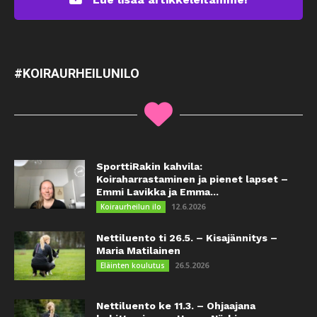
#KOIRAURHEILUNILO
SporttiRakin kahvila:
Koiraharrastaminen ja pienet lapset –
Emmi Lavikka ja Emma...
12.6.2026
Koiraurheilun ilo
Nettiluento ti 26.5. – Kisajännitys –
Maria Matilainen
26.5.2026
Eläinten koulutus
Nettiluento ke 11.3. – Ohjaajana