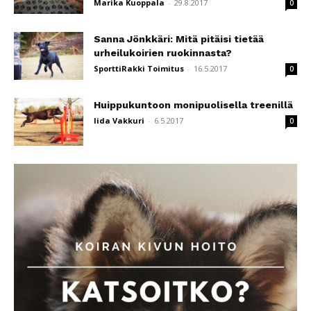
Marika Kuoppala
-
29.8.2017
0
Sanna Jönkkäri: Mitä pitäisi tietää
urheilukoirien ruokinnasta?
SporttiRakki Toimitus
-
16.5.2017
0
Huippukuntoon monipuolisella treenillä
Iida Vakkuri
-
6.5.2017
0