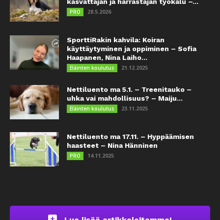
kasvattajan ja harrastajan työkalu –...
28.5.2026
PRO
SporttiRakin kahvila: Koiran
käyttäytyminen ja oppiminen – Sofia
Haapanen, Nina Laiho...
21.12.2025
Eläinten koulutus
Nettiluento ma 5.1. – Treenitauko –
uhka vai mahdollisuus? – Maiju...
23.11.2025
Eläinten koulutus
Nettiluento ma 17.11. – Hyppäämisen
haasteet – Nina Hänninen
14.11.2025
PRO
Lue lisää artikkeleitamme!