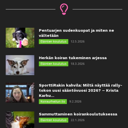
Pentuarjen sudenkuopat ja miten ne
vältetään
12.5.2026
Eläinten koulutus
Herkän koiran tukeminen arjessa
18.3.2026
Eläinten koulutus
SporttiRakin kahvila: Miltä näyttää rally-
tokon uusi sääntövuosi 2026? – Krista
Karhu...
9.2.2026
Koiraurheilun ilo
Sammuttaminen koirankoulutuksessa
22.1.2026
Eläinten koulutus