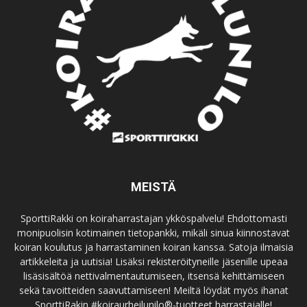
MEISTÄ
SporttiRakki on koiraharrastajan ykköspalvelu! Ehdottomasti
monipuolisin kotimainen tietopankki, mikäli sinua kiinnostavat
koiran koulutus ja harrastaminen koiran kanssa. Satoja ilmaisia
artikkeleita ja uutisia! Lisäksi rekisteröityneille jäsenille upeaa
lisäsisältöä nettivalmentautumiseen, itsensä kehittämiseen
sekä tavoitteiden saavuttamiseen! Meiltä löydät myös ihanat
SporttiRakin #koiraurheilunilo®-tuotteet harrastajalle!