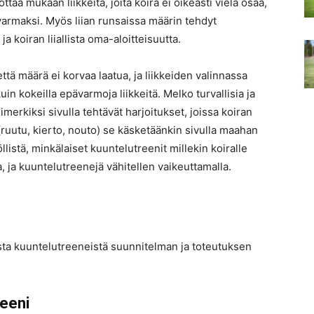
ttaa mukaan liikkeitä, joita koira ei oikeasti vielä osaa,
rmaksi. Myös liian runsaissa määrin tehdyt
a koiran liiallista oma-aloitteisuutta.
ttä määrä ei korvaa laatua, ja liikkeiden valinnassa
n kokeilla epävarmoja liikkeitä. Melko turvallisia ja
merkiksi sivulla tehtävät harjoitukset, joissa koiran
(ruutu, kierto, nouto) se käsketäänkin sivulla maahan
listä, minkälaiset kuuntelutreenit millekin koiralle
, ja kuuntelutreenejä vähitellen vaikeuttamalla.
sta kuuntelutreeneistä suunnitelman ja toteutuksen
reeni