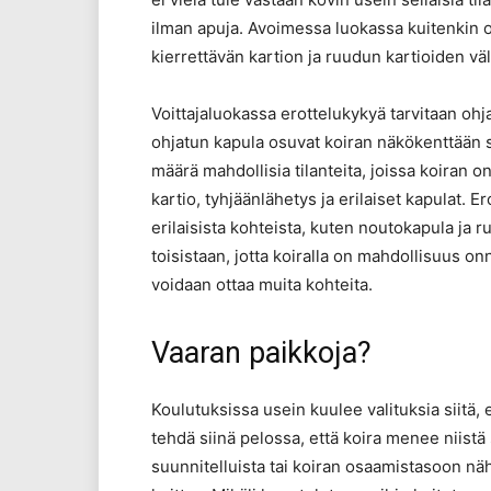
ilman apuja. Avoimessa luokassa kuitenkin oli
kierrettävän kartion ja ruudun kartioiden väli
Voittajaluokassa erottelukykyä tarvitaan ohj
ohjatun kapula osuvat koiran näkökenttään 
määrä mahdollisia tilanteita, joissa koiran o
kartio, tyhjäänlähetys ja erilaiset kapulat. Er
erilaisista kohteista, kuten noutokapula ja r
toisistaan, jotta koiralla on mahdollisuus o
voidaan ottaa muita kohteita.
Vaaran paikkoja?
Koulutuksissa usein kuulee valituksia siitä, e
tehdä siinä pelossa, että koira menee niistä 
suunnitelluista tai koiran osaamistasoon näh