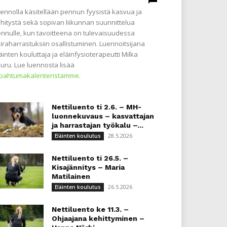
ennolla käsitellään pennun fyysistä kasvua ja
hitystä sekä sopivan liikunnan suunnittelua
nnulle, kun tavoitteena on tulevaisuudessa
iraharrastuksiin osallistuminen. Luennoitsijana
äinten kouluttaja ja eläinfysioterapeutti Milka
uru. Lue luennosta lisää
apahtumakalenteristamme
.
Nettiluento ti 2.6. – MH-
luonnekuvaus – kasvattajan
ja harrastajan työkalu –...
28.5.2026
Eläinten koulutus
Nettiluento ti 26.5. –
Kisajännitys – Maria
Matilainen
26.5.2026
Eläinten koulutus
Nettiluento ke 11.3. –
Ohjaajana kehittyminen –