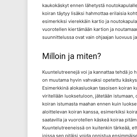
kaukokäskyt ennen lähetystä noutokapulalle.
koiran täytyy lisäksi hahmottaa erilaisia koht
esimerkiksi vierekkäin kartio ja noutokapula
vuorotellen kiertämään kartion ja noutamaan
suunnittelussa ovat vain ohjaajan luovuus ja
Milloin ja miten?
Kuuntelutreenejä voi ja kannattaa tehdä jo h
on muutama hyvin vahvaksi opetettu käskysana
Esimerkkinä alokasluokan tasoisen koiran kuu
viritellään luoksetuloon, jätetään istumaan,
koiran istumasta maahan ennen kuin luokset
aloittelevan koiran kanssa, esimerkiksi koir
saatavilla ja vuorotellen käskeä koiraa pi
Kuuntelutreeneissä on kuitenkin tärkeää, että
joissa sen pitäisi voida onnistua ensimmäise