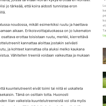
Lu
si jo tärkeää, että koira aidosti tunnistaa eron
ke
llä.
pe
ko
atussa noudossa, mikäli esimerkiksi ruutu ja haettava
el
Ta
samaan aikaan. Erikoisvoittajaluokassa on jo lukematon
t
n osattava erottaa toisistaan ruutu, merkki, kierrettävä
ottelutreenit kannattaa aloittaa jostakin selvästi
uutu, ja kohteet kannattaa olla aluksi melko kaukana
nnistua. Vähitellen treeniä voidaan vaikeuttaa ja mukaan
ttä kuuntelutreenit eivät toimi tai niitä ei uskalleta
sekaisin. Tämä on osittain totta. Huonosti
den liian vaikeista kuuntelutreeneistä voi olla myös