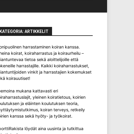
KATEGORIA: ARTIKKELIT
nipuolinen harrastaminen koiran kanssa.
heina koirat, koiraharrastus ja koiraurheilu –
iantuntevaa tietoa sekä aloittelijoille että
keneille harrastajille. Kaikki koiraharrastukset,
iantuntijoiden vinkit ja harrastajien kokemukset
kä koirauutiset!
emoina mukana kattavasti eri
iraharrastuslajit, yleinen koiratietous, koirien
ulutuksen ja eläinten koulutuksen teoria,
yttäytymistutkimus, koiran terveys, retkeily
irien kanssa sekä hyöty- ja työkoirat.
orttiRakista löydät aina uusinta ja tutkittua