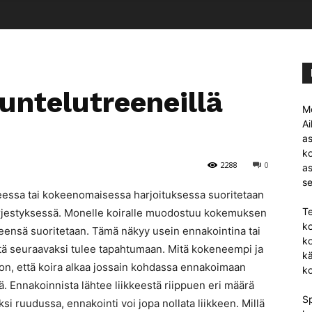
untelutreeneillä
Mo
Ai
as
ko
2288
0
as
se
keessa tai kokeenomaisessa harjoituksessa suoritetaan
Te
 järjestyksessä. Monelle koiralle muodostuu kokemuksen
ko
leensä suoritetaan. Tämä näkyy usein ennakointina tai
ko
itä seuraavaksi tulee tapahtumaan. Mitä kokeneempi ja
kä
on, että koira alkaa jossain kohdassa ennakoimaan
ko
ä. Ennakoinnista lähtee liikkeestä riippuen eri määrä
Sp
ksi ruudussa, ennakointi voi jopa nollata liikkeen. Millä