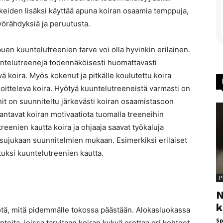
kkeiden lisäksi käyttää apuna koiran osaamia temppuja,
yörähdyksiä ja peruutusta.
puen kuuntelutreenien tarve voi olla hyvinkin erilainen.
uuntelutreenejä todennäköisesti huomattavasti
koira. Myös kokenut ja pitkälle koulutettu koira
itteleva koira. Hyötyä kuuntelutreeneistä varmasti on
enit on suunniteltu järkevästi koiran osaamistasoon
ntavat koiran motivaatiota tuomalla treeneihin
treenien kautta koira ja ohjaaja saavat työkaluja
sa sujukaan suunnitelmien mukaan. Esimerkiksi erilaiset
tuksi kuuntelutreenien kautta.
P
N
k
tä, mitä pidemmälle tokossa päästään. Alokasluokassa
Sp
anteita, joissa tarvitaan koiran kykyä erottaa eri kohteet