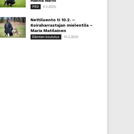
Hanna Närhi
9.3.2026
PRO
Nettiluento ti 10.2. –
Koiraharrastajan mielentila –
Maria Matilainen
10.2.2026
Eläinten koulutus