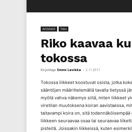
Artikkelit
Toko
Riko kaavaa ku
tokossa
Kirjoittaja
Emmi Lavikka
-
2.11.2017
Tokossa liikkeet koostuvat osista, jotka ko
sääntöjen määrittelemällä tavalla tietyssä
myötä vahva näkemys siitä, miten liikkeet y
viretilan muutoksena koiran aavistaessa, m
taitavampi koira on, sitä todennäköisempää 
liikkeen seuraavaa osaa tai seuraavaa liikett
pisteitä. Joissakin liikkeissä, kuten esimerki