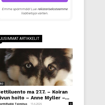
rekisteriselosteemme
Emme spämmää! Lue
lisätietoja varten.
UUSIMMAT ARTIKKELIT
RO
ettiluento ma 27.7. – Koiran
ivun hoito – Anne Myller –...
orttiRakki Toimitus
-
15.6.2026
0