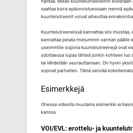
haittaa. Mikäli kuuntelutreeneihin koitetaan o
saattaa koira epäonnistuessaan mennä epäva
kuuntelutreenit voivat aiheuttaa ennakointia j
Kuuntelutreeneissä kannattaa siis muistaa, e
kannattaa pelata mielummin varman päälle kui
useimmille sopivia kuuntelutreenejä ovat esi
odottaessa lupaa lähteä jonkin kohteen luo 
tai lähdetään seurauttamaan. On hyvin yksilöl
sopivat parhaiten. Tämä selviää kokeilemalla
Esimerkkejä
Ohessa videolla muutama esimerkki erilaisi
kanssa.
VOI/EVL: erottelu- ja kuuntelut