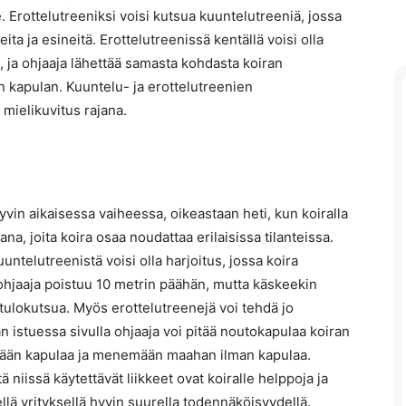
 Erottelutreeniksi voisi kutsua kuuntelutreeniä, jossa
eita ja esineitä. Erottelutreenissä kentällä voisi olla
, ja ohjaaja lähettää samasta kohdasta koiran
 kapulan. Kuuntelu- ja erottelutreenien
 mielikuvitus rajana.
yvin aikaisessa vaiheessa, oikeastaan heti, kun koiralla
, joita koira osaa noudattaa erilaisissa tilanteissa.
ntelutreenistä voisi olla harjoitus, jossa koira
 ohjaaja poistuu 10 metrin päähän, mutta käskeekin
ulokutsua. Myös erottelutreenejä voi tehdä jo
an istuessa sivulla ohjaaja voi pitää noutokapulaa koiran
tämään kapulaa ja menemään maahan ilman kapulaa.
 niissä käytettävät liikkeet ovat koiralle helppoja ja
llä yrityksellä hyvin suurella todennäköisyydellä.