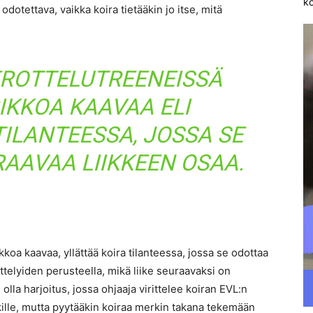
ko
 odotettava, vaikka koira tietääkin jo itse, mitä
EROTTELUTREENEISSÄ
IKKOA KAAVAA ELI
TILANTEESSA, JOSSA SE
AAVAA LIIKKEEN OSAA.
koa kaavaa, yllättää koira tilanteessa, jossa se odottaa
ittelyiden perusteella, mikä liike seuraavaksi on
olla harjoitus, jossa ohjaaja virittelee koiran EVL:n
kille, mutta pyytääkin koiraa merkin takana tekemään