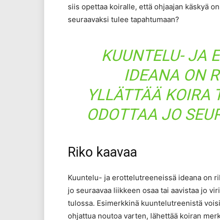
siis opettaa koiralle, että ohjaajan käskyä on
seuraavaksi tulee tapahtumaan?
KUUNTELU- JA 
IDEANA ON R
YLLÄTTÄÄ KOIRA 
ODOTTAA JO SEUR
Riko kaavaa
Kuuntelu- ja erottelutreeneissä ideana on rik
jo seuraavaa liikkeen osaa tai aavistaa jo vir
tulossa. Esimerkkinä kuuntelutreenistä voisi 
ohjattua noutoa varten, lähettää koiran mer