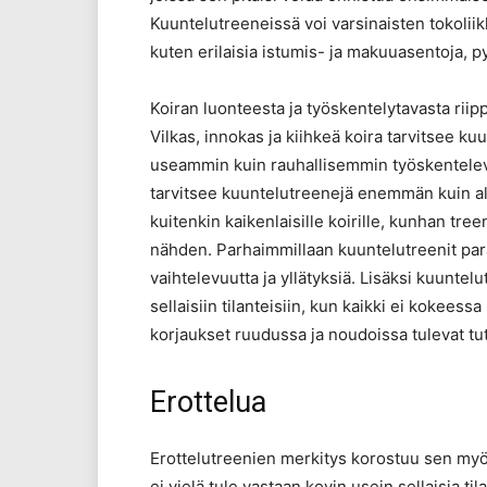
Kuuntelutreeneissä voi varsinaisten tokolii
kuten erilaisia istumis- ja makuuasentoja, p
Koiran luonteesta ja työskentelytavasta riip
Vilkas, innokas ja kiihkeä koira tarvitsee k
useammin kuin rauhallisemmin työskentelevä 
tarvitsee kuuntelutreenejä enemmän kuin alo
kuitenkin kaikenlaisille koirille, kunhan tre
nähden. Parhaimmillaan kuuntelutreenit para
vaihtelevuutta ja yllätyksiä. Lisäksi kuuntelu
sellaisiin tilanteisiin, kun kaikki ei kokees
korjaukset ruudussa ja noudoissa tulevat tu
Erottelua
Erottelutreenien merkitys korostuu sen myö
ei vielä tule vastaan kovin usein sellaisia til