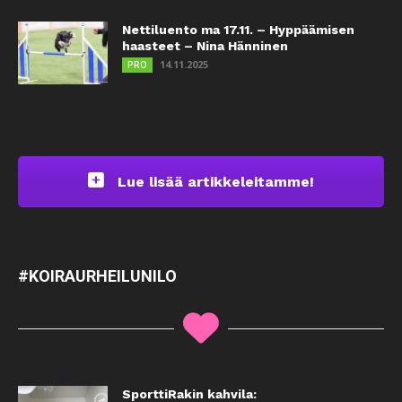
Nettiluento ma 17.11. – Hyppäämisen
haasteet – Nina Hänninen
14.11.2025
PRO
Lue lisää artikkeleitamme!
#KOIRAURHEILUNILO
SporttiRakin kahvila: