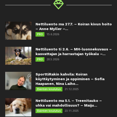
Nettiluento ma 27.7. – Koiran kivun hoito
– Anne Myller –...
15.6.2026
PRO
Nettiluento ti 2.6. – MH-luonnekuvaus –
kasvattajan ja harrastajan työkalu –...
28.5.2026
PRO
SporttiRakin kahvila: Koiran
käyttäytyminen ja oppiminen – Sofia
Haapanen, Nina Laiho...
21.12.2025
Eläinten koulutus
Nettiluento ma 5.1. – Treenitauko –
uhka vai mahdollisuus? – Maiju...
23.11.2025
Eläinten koulutus