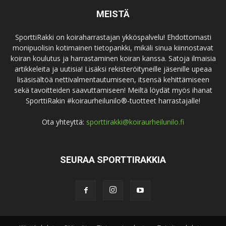
MEISTÄ
SporttiRakki on koiraharrastajan ykköspalvelu! Ehdottomasti
monipuolisin kotimainen tietopankki, mikäli sinua kiinnostavat
koiran koulutus ja harrastaminen koiran kanssa. Satoja ilmaisia
artikkeleita ja uutisia! Lisäksi rekisteröityneille jäsenille upeaa
lisäsisältöä nettivalmentautumiseen, itsensä kehittämiseen
sekä tavoitteiden saavuttamiseen! Meiltä löydät myös ihanat
SporttiRakin #koiraurheilunilo®-tuotteet harrastajalle!
Ota yhteyttä:
sporttirakki@koiraurheilunilo.fi
SEURAA SPORTTIRAKKIA