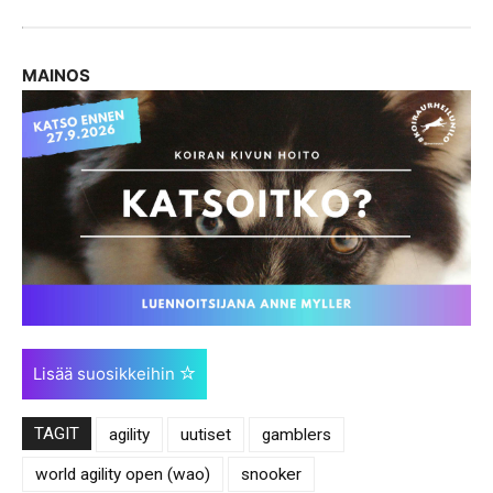
MAINOS
Lisää suosikkeihin
TAGIT
agility
uutiset
gamblers
world agility open (wao)
snooker