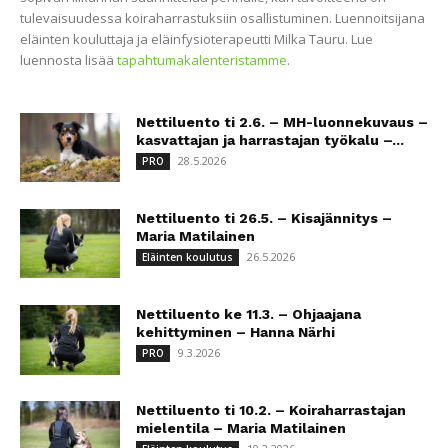
tulevaisuudessa koiraharrastuksiin osallistuminen. Luennoitsijana
eläinten kouluttaja ja eläinfysioterapeutti Milka Tauru. Lue
luennosta lisää
tapahtumakalenteristamme
.
Nettiluento ti 2.6. – MH-luonnekuvaus –
kasvattajan ja harrastajan työkalu –...
28.5.2026
PRO
Nettiluento ti 26.5. – Kisajännitys –
Maria Matilainen
26.5.2026
Eläinten koulutus
Nettiluento ke 11.3. – Ohjaajana
kehittyminen – Hanna Närhi
9.3.2026
PRO
Nettiluento ti 10.2. – Koiraharrastajan
mielentila – Maria Matilainen