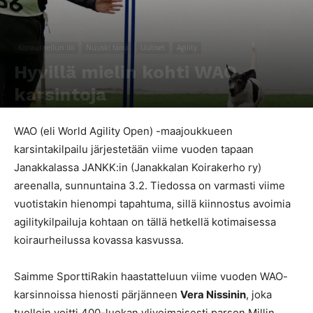
Koiraurheilun ilo
Nuuski tämä
Uutiset
Agility
Hyvillä mielin kohti WAO-
karsintoja
Kirjoittaja
SporttiRakki Toimitus
-
23.1.2019
793
0
WAO (eli World Agility Open) -maajoukkueen
karsintakilpailu järjestetään viime vuoden tapaan
Janakkalassa JANKK:in (Janakkalan Koirakerho ry)
areenalla, sunnuntaina 3.2. Tiedossa on varmasti viime
vuotistakin hienompi tapahtuma, sillä kiinnostus avoimia
agilitykilpailuja kohtaan on tällä hetkellä kotimaisessa
koiraurheilussa kovassa kasvussa.
Saimme SporttiRakin haastatteluun viime vuoden WAO-
karsinnoissa hienosti pärjänneen
Vera Nissinin
, joka
tuolloin voitti 400-luokan ylivoimaisesti parson Millin