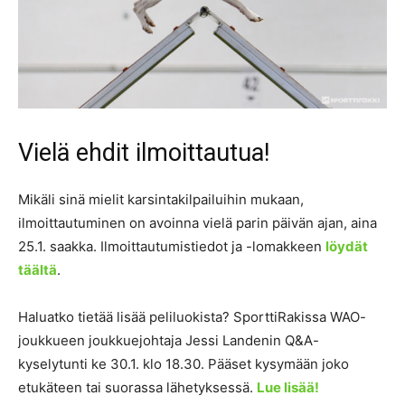
Vielä ehdit ilmoittautua!
Mikäli sinä mielit karsintakilpailuihin mukaan,
ilmoittautuminen on avoinna vielä parin päivän ajan, aina
25.1. saakka. Ilmoittautumistiedot ja -lomakkeen
löydät
täältä
.
Haluatko tietää lisää peliluokista? SporttiRakissa WAO-
joukkueen joukkuejohtaja Jessi Landenin Q&A-
kyselytunti ke 30.1. klo 18.30. Pääset kysymään joko
etukäteen tai suorassa lähetyksessä.
Lue lisää!