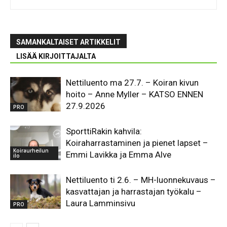
SAMANKALTAISET ARTIKKELIT
LISÄÄ KIRJOITTAJALTA
Nettiluento ma 27.7. – Koiran kivun
hoito – Anne Myller – KATSO ENNEN
27.9.2026
PRO
SporttiRakin kahvila:
Koiraharrastaminen ja pienet lapset –
Koiraurheilun
Emmi Lavikka ja Emma Alve
ilo
Nettiluento ti 2.6. – MH-luonnekuvaus –
kasvattajan ja harrastajan työkalu –
Laura Lamminsivu
PRO