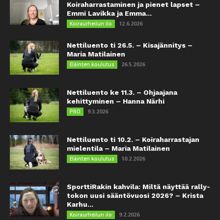
Koiraharrastaminen ja pienet lapset –
Emmi Lavikka ja Emma...
12.6.2026
Koiraurheilun ilo
Nettiluento ti 26.5. – Kisajännitys –
Maria Matilainen
26.5.2026
Eläinten koulutus
Nettiluento ke 11.3. – Ohjaajana
kehittyminen – Hanna Närhi
9.3.2026
PRO
Nettiluento ti 10.2. – Koiraharrastajan
mielentila – Maria Matilainen
10.2.2026
Eläinten koulutus
SporttiRakin kahvila: Miltä näyttää rally-
tokon uusi sääntövuosi 2026? – Krista
Karhu...
9.2.2026
Koiraurheilun ilo