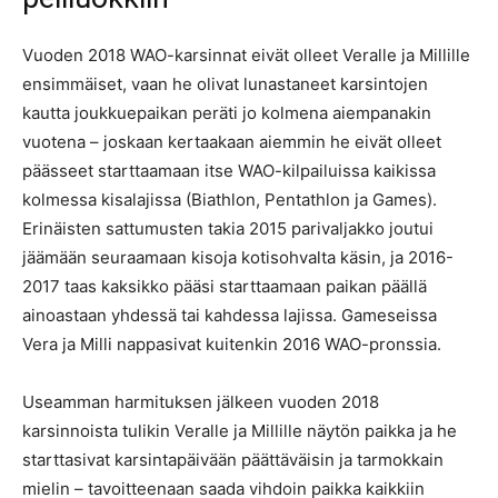
Vuoden 2018 WAO-karsinnat eivät olleet Veralle ja Millille
ensimmäiset, vaan he olivat lunastaneet karsintojen
kautta joukkuepaikan peräti jo kolmena aiempanakin
vuotena – joskaan kertaakaan aiemmin he eivät olleet
päässeet starttaamaan itse WAO-kilpailuissa kaikissa
kolmessa kisalajissa (Biathlon, Pentathlon ja Games).
Erinäisten sattumusten takia 2015 parivaljakko joutui
jäämään seuraamaan kisoja kotisohvalta käsin, ja 2016-
2017 taas kaksikko pääsi starttaamaan paikan päällä
ainoastaan yhdessä tai kahdessa lajissa. Gameseissa
Vera ja Milli nappasivat kuitenkin 2016 WAO-pronssia.
Useamman harmituksen jälkeen vuoden 2018
karsinnoista tulikin Veralle ja Millille näytön paikka ja he
starttasivat karsintapäivään päättäväisin ja tarmokkain
mielin – tavoitteenaan saada vihdoin paikka kaikkiin