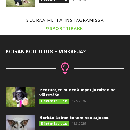
10.2.2026
Eläinten koulutus
SEURAA MEITÄ INSTAGRAMISSA
@SPORTTIRAKKI
KOIRAN KOULUTUS – VINKKEJÄ?
Pentuarjen sudenkuopat ja miten ne
vältetään
12.5.2026
Eläinten koulutus
Herkän koiran tukeminen arjessa
18.3.2026
Eläinten koulutus