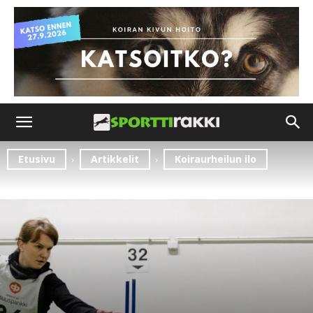
Etusivu
Artikkelit
Koiraurheilun ilo