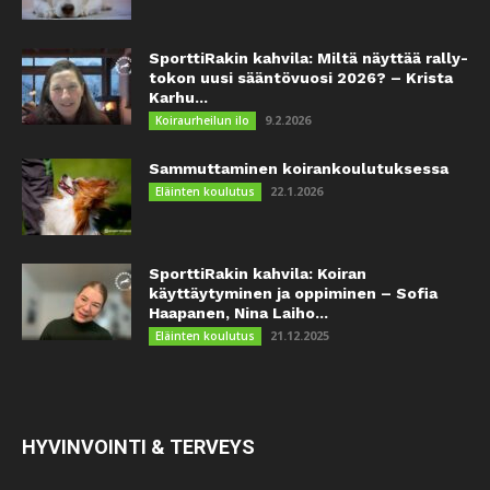
SporttiRakin kahvila: Miltä näyttää rally-
tokon uusi sääntövuosi 2026? – Krista
Karhu...
9.2.2026
Koiraurheilun ilo
Sammuttaminen koirankoulutuksessa
22.1.2026
Eläinten koulutus
SporttiRakin kahvila: Koiran
käyttäytyminen ja oppiminen – Sofia
Haapanen, Nina Laiho...
21.12.2025
Eläinten koulutus
HYVINVOINTI & TERVEYS