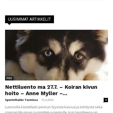
UUSIMMAT ARTIKKELIT
PRO
Nettiluento ma 27.7. – Koiran kivun
hoito – Anne Myller –...
SporttiRakki Toimitus
-
15.6.2026
0
Luennolla käsitellään pennun fyysistä kasvua ja kehitystä sekä
sopivan liikunnan suunnittelua pennulle, kun tavoitteena on