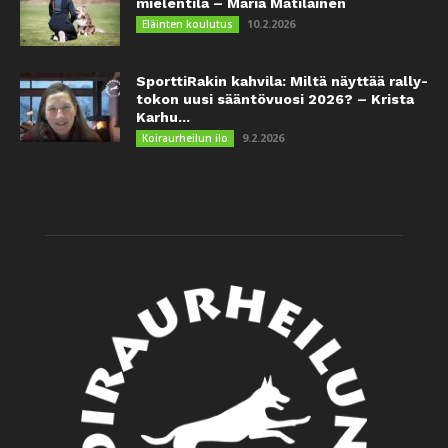
mielentila – Maria Matilainen
10.2.2026
Eläinten koulutus
SporttiRakin kahvila: Miltä näyttää rally-
tokon uusi sääntövuosi 2026? – Krista
Karhu...
9.2.2026
Koiraurheilun ilo