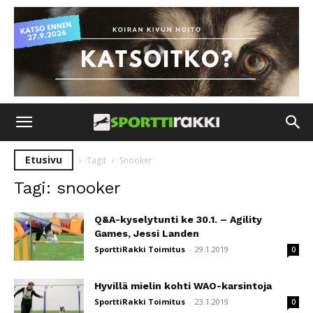
Etusivu
Tagit
Snooker
Tagi: snooker
Q&A-kyselytunti ke 30.1. – Agility
Games, Jessi Landen
SporttiRakki Toimitus
-
29.1.2019
0
Hyvillä mielin kohti WAO-karsintoja
SporttiRakki Toimitus
-
23.1.2019
0