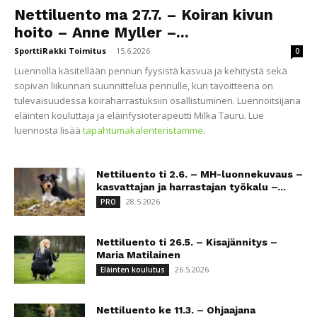
Nettiluento ma 27.7. – Koiran kivun
hoito – Anne Myller –...
SporttiRakki Toimitus
-
15.6.2026
0
Luennolla käsitellään pennun fyysistä kasvua ja kehitystä sekä
sopivan liikunnan suunnittelua pennulle, kun tavoitteena on
tulevaisuudessa koiraharrastuksiin osallistuminen. Luennoitsijana
eläinten kouluttaja ja eläinfysioterapeutti Milka Tauru. Lue
luennosta lisää
tapahtumakalenteristamme
.
Nettiluento ti 2.6. – MH-luonnekuvaus –
kasvattajan ja harrastajan työkalu –...
28.5.2026
PRO
Nettiluento ti 26.5. – Kisajännitys –
Maria Matilainen
26.5.2026
Eläinten koulutus
Nettiluento ke 11.3. – Ohjaajana