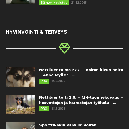
21.12.2025
Eläinten koulutus
HYVINVOINTI & TERVEYS
Nettiluento ma 27.7. – Koiran kivun hoito
– Anne Myller –...
15.6.2026
PRO
Nettiluento ti 2.6. – MH-luonnekuvaus –
kasvattajan ja harrastajan työkalu –...
28.5.2026
PRO
SporttiRakin kahvila: Koiran