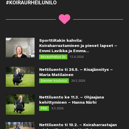
#KOIRAURHEILUNILO
SporttiRakin kahvila:
Koiraharrastaminen ja pienet lapset –
Emmi Lavikka ja Emma...
12.6.2026
Koiraurheilun ilo
Nettiluento ti 26.5. – Kisajännitys –
Maria Matilainen
26.5.2026
Eläinten koulutus
Nettiluento ke 11.3. – Ohjaajana
kehittyminen – Hanna Närhi
9.3.2026
PRO
Nettiluento ti 10.2. – Koiraharrastajan