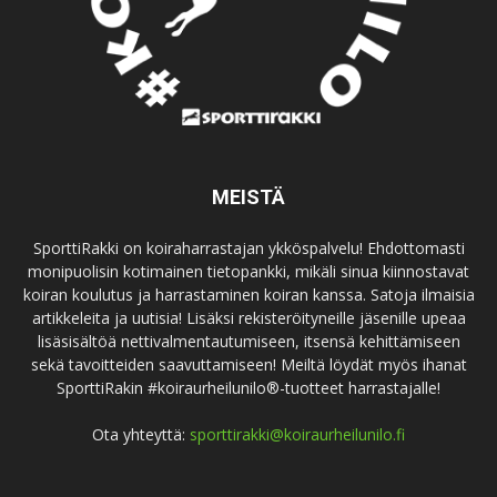
MEISTÄ
SporttiRakki on koiraharrastajan ykköspalvelu! Ehdottomasti
monipuolisin kotimainen tietopankki, mikäli sinua kiinnostavat
koiran koulutus ja harrastaminen koiran kanssa. Satoja ilmaisia
artikkeleita ja uutisia! Lisäksi rekisteröityneille jäsenille upeaa
lisäsisältöä nettivalmentautumiseen, itsensä kehittämiseen
sekä tavoitteiden saavuttamiseen! Meiltä löydät myös ihanat
SporttiRakin #koiraurheilunilo®-tuotteet harrastajalle!
Ota yhteyttä:
sporttirakki@koiraurheilunilo.fi