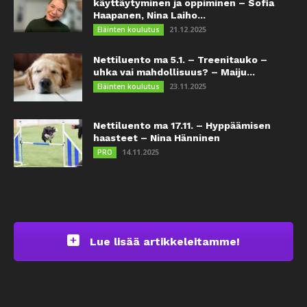
käyttäytyminen ja oppiminen – Sofia
Haapanen, Nina Laiho...
21.12.2025
Eläinten koulutus
Nettiluento ma 5.1. – Treenitauko –
uhka vai mahdollisuus? – Maiju...
23.11.2025
Eläinten koulutus
Nettiluento ma 17.11. – Hyppäämisen
haasteet – Nina Hänninen
14.11.2025
PRO
Lue lisää artikkeleitamme!