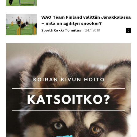
WAO Team Finland valittiin Janakkalassa
– mitä on agilityn snooker?
SporttiRakki Toimitus
-
24.1.2018
0