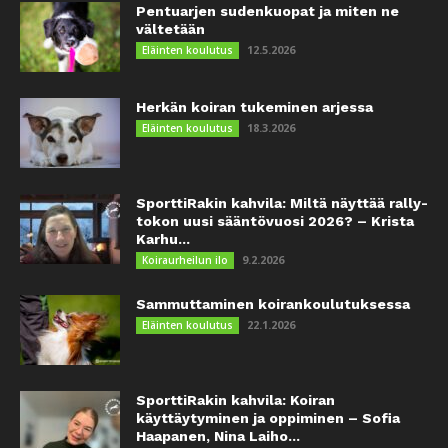
Pentuarjen sudenkuopat ja miten ne
vältetään
12.5.2026
Eläinten koulutus
Herkän koiran tukeminen arjessa
18.3.2026
Eläinten koulutus
SporttiRakin kahvila: Miltä näyttää rally-
tokon uusi sääntövuosi 2026? – Krista
Karhu...
9.2.2026
Koiraurheilun ilo
Sammuttaminen koirankoulutuksessa
22.1.2026
Eläinten koulutus
SporttiRakin kahvila: Koiran
käyttäytyminen ja oppiminen – Sofia
Haapanen, Nina Laiho...