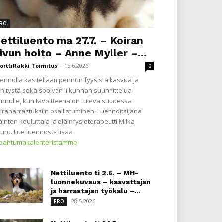
RO
ettiluento ma 27.7. – Koiran
ivun hoito – Anne Myller –...
orttiRakki Toimitus
-
15.6.2026
0
ennolla käsitellään pennun fyysistä kasvua ja
hitystä sekä sopivan liikunnan suunnittelua
nnulle, kun tavoitteena on tulevaisuudessa
iraharrastuksiin osallistuminen. Luennoitsijana
äinten kouluttaja ja eläinfysioterapeutti Milka
uru. Lue luennosta lisää
apahtumakalenteristamme
.
Nettiluento ti 2.6. – MH-
luonnekuvaus – kasvattajan
ja harrastajan työkalu –...
28.5.2026
PRO