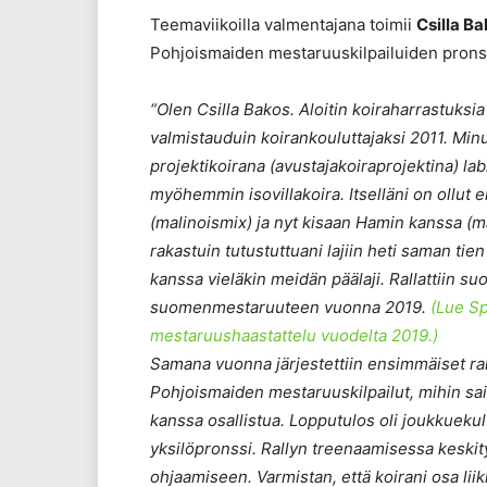
Teemaviikoilla valmentajana toimii
Csilla B
Pohjoismaiden mestaruuskilpailuiden pronssi
“Olen Csilla Bakos. Aloitin koiraharrastuksia
valmistauduin koirankouluttajaksi 2011. Minu
projektikoirana (avustajakoiraprojektina) la
myöhemmin isovillakoira. Itselläni on ollut 
(malinoismix) ja nyt kisaan Hamin kanssa (m
rakastuin tutustuttuani lajiin heti saman tien
kanssa vieläkin meidän päälaji. Rallattiin su
suomenmestaruuteen vuonna 2019.
(Lue S
mestaruushaastattelu vuodelta 2019.)
Samana vuonna järjestettiin ensimmäiset ra
Pohjoismaiden mestaruuskilpailut, mihin 
kanssa osallistua. Lopputulos oli joukkuekul
yksilöpronssi.
Rallyn treenaamisessa keskit
ohjaamiseen. Varmistan, että koirani osa liik