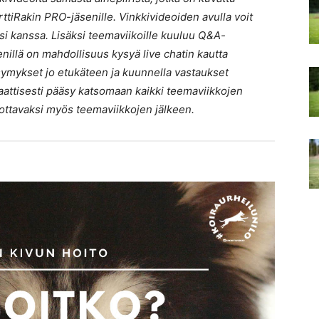
tiRakin PRO-jäsenille. Vinkkivideoiden avulla voit
si kanssa. Lisäksi teemaviikoille kuuluu Q&A-
enillä on mahdollisuus kysyä live chatin kautta
ysymykset jo etukäteen ja kuunnella vastaukset
aattisesti pääsy katsomaan kaikki teemaviikkojen
tsottavaksi myös teemaviikkojen jälkeen.