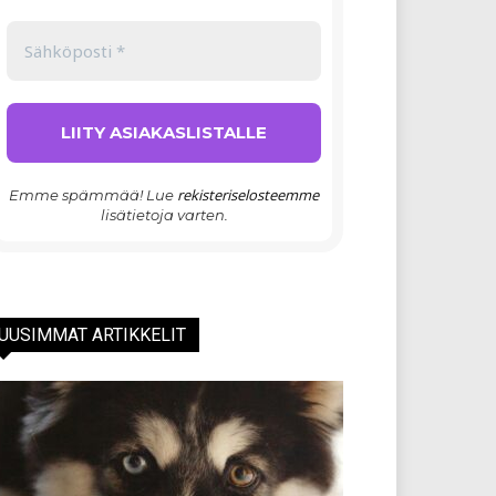
rekisteriselosteemme
Emme spämmää! Lue
lisätietoja varten.
UUSIMMAT ARTIKKELIT