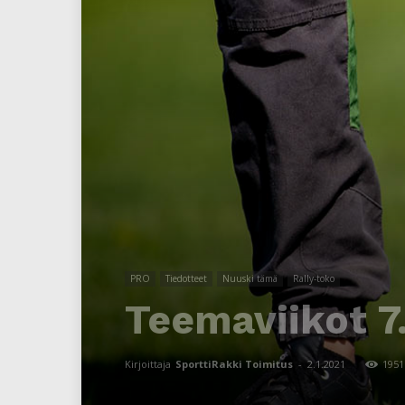
PRO
Tiedotteet
Nuuski tämä
Rally-toko
Teemaviikot 7.
Kirjoittaja
SporttiRakki Toimitus
-
2.1.2021
1951