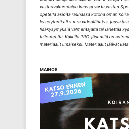
vastuuvalmentajan kanssa varta vasten Sport
opetella asioita rauhassa kotona oman koira
kyselytunti eli suora videolähetys, jossa jäs
lisäkysymyksiä valmentajalta tai lähettää k
tallenteelta.
Kaikilla PRO-jäsenillä on autom
materiaalit ilmaiseksi. Materiaalit jäävät ka
MAINOS