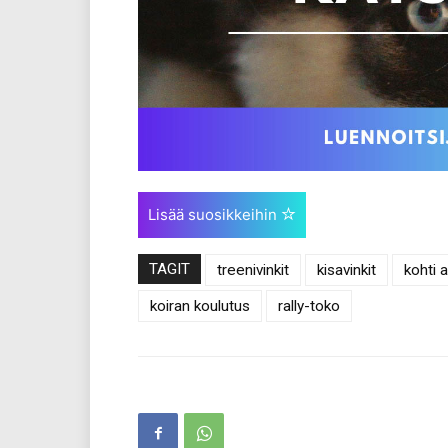
Lisää suosikkeihin
TAGIT
treenivinkit
kisavinkit
kohti 
koiran koulutus
rally-toko