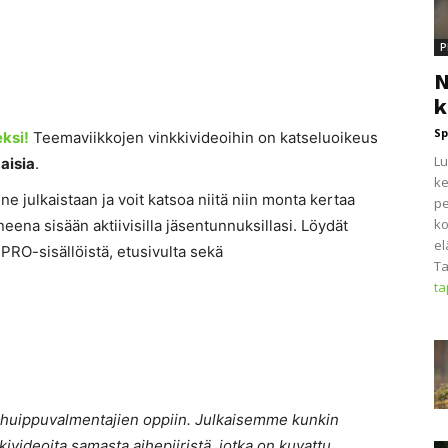
P
N
k
Sp
eksi!
Teemaviikkojen vinkkivideoihin on katseluoikeus
Lu
aisia
.
ke
e julkaistaan ja voit katsoa niitä niin monta kertaa
pe
ko
neena sisään aktiivisilla jäsentunnuksillasi. Löydät
el
RO-sisällöistä, etusivulta sekä
Ta
t
 huippuvalmentajien oppiin. Julkaisemme kunkin
ivideoita samasta aihepiiristä, jotka on kuvattu