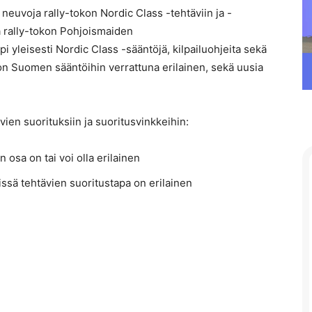
a neuvoja rally-tokon Nordic Class -tehtäviin ja -
sä rally-tokon Pohjoismaiden
i yleisesti Nordic Class -sääntöjä, kilpailuohjeita sekä
 on Suomen sääntöihin verrattuna erilainen, sekä uusia
ävien suorituksiin ja suoritusvinkkeihin:
 osa on tai voi olla erilainen
missä tehtävien suoritustapa on erilainen