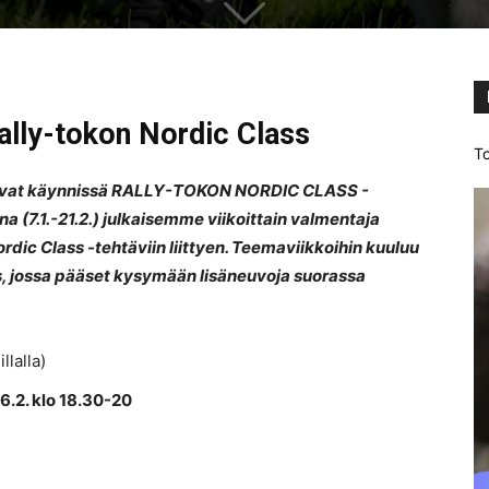
ally-tokon Nordic Class
To
 ovat käynnissä RALLY-TOKON NORDIC CLASS -
 (7.1.-21.2.) julkaisemme viikoittain valmentaja
rdic Class -tehtäviin liittyen. Teemaviikkoihin kuuluu
s, jossa pääset kysymään lisäneuvoja suorassa
illalla)
 16.2. klo 18.30-20