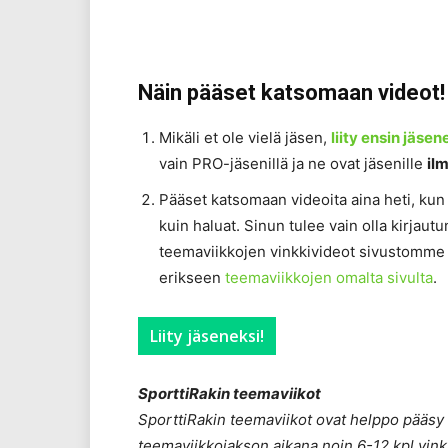
Näin pääset katsomaan videot!
Mikäli et ole vielä jäsen,
liity ensin jäsen
vain PRO-jäsenillä ja ne ovat jäsenille
ilm
Pääset katsomaan videoita aina heti, kun n
kuin haluat. Sinun tulee vain olla kirjautu
teemaviikkojen vinkkivideot sivustomme P
erikseen
teemaviikkojen omalta sivulta
.
Liity jäseneksi!
SporttiRakin teemaviikot
SporttiRakin teemaviikot ovat helppo pääsy
teemaviikkojakson aikana noin 6-12 kpl vinkk