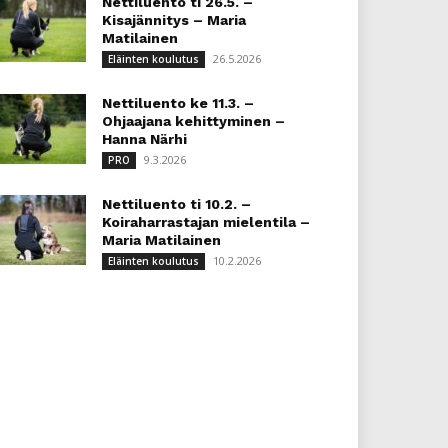
Nettiluento ti 26.5. –
Kisajännitys – Maria
Matilainen
26.5.2026
Eläinten koulutus
Nettiluento ke 11.3. –
Ohjaajana kehittyminen –
Hanna Närhi
9.3.2026
PRO
Nettiluento ti 10.2. –
Koiraharrastajan mielentila –
Maria Matilainen
10.2.2026
Eläinten koulutus