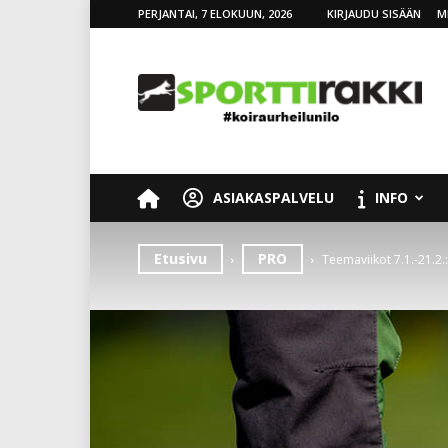
PERJANTAI, 7 ELOKUUN, 2026
KIRJAUDU SISÄÄN
M
SporttiRakki
ASIAKASPALVELU
INFO
Etusivu
PRO
Teemaviikot 7.1.-21.2.