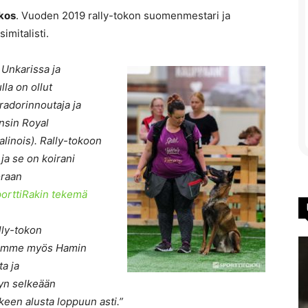
akos
. Vuoden 2019 rally-tokon suomenmestari ja
mitalisti.
 Unkarissa ja
lla on ollut
bradorinnoutaja ja
ensin Royal
alinois). Rally-tokoon
 ja se on koirani
oraan
porttiRakin tekemä
lly-tokon
saimme myös Hamin
ta ja
yn selkeään
keen alusta loppuun asti.”