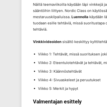
Näillä teemaviikoilla käydään läpi vinkkejä j
sääntöihin liittyen. Nordic Class on käytös
mestaruuskilpailuissa.
Luennolla
käydään läp
tuodaan esille tehtäviä, missä suoritustapa
tehtäviä.
Vinkkivideoiden
sisältö keskittyy kylttiteht
Viikko 1: Tehtävät, missä suorituksen jokin
Viikko 2: Eteentulotehtävät ja tehtävät, 
Viikko 3: Käännöstehtävät
Viikko 4: Sivuaskeleet ja peruutukset
Viikko 5: Merkit ja hypyt
Valmentajan esittely