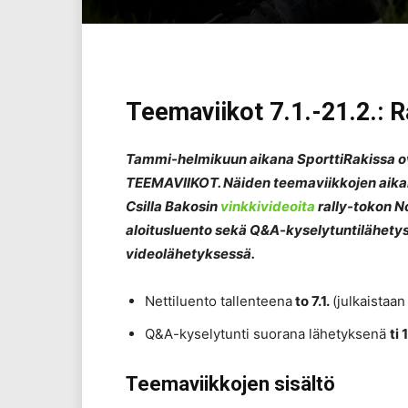
Teemaviikot 7.1.-21.2.: R
Tammi-helmikuun aikana SporttiRakissa
TEEMAVIIKOT. Näiden teemaviikkojen aikana
Csilla Bakosin
vinkkivideoita
rally-tokon No
aloitusluento sekä Q&A-kyselytuntilähety
videolähetyksessä.
Nettiluento tallenteena
to 7.1.
(julkaistaan 
Q&A-kyselytunti suorana lähetyksenä
ti
Teemaviikkojen sisältö