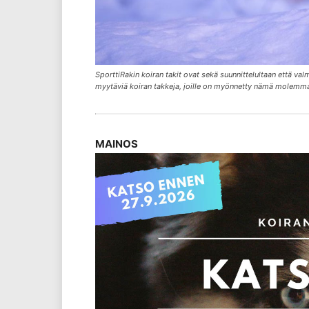
SporttiRakin koiran takit ovat sekä suunnittelultaan että va
myytäviä koiran takkeja, joille on myönnetty nämä molemm
MAINOS