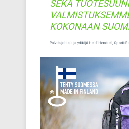
SEKÄ TUOTESUUNN
VALMISTUKSEMM
KOKONAAN SUOME
Palvelujohtaja ja yrittäjä Heidi Hendrell, SporttiR