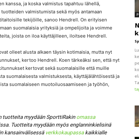
 kanssa, ja koska valmistus tapahtuu lähellä,
 tuotteiden valmistumista sekä myös antamaan
P
taitoisille tekijöille, sanoo Hendrell. On erityisen
N
maan suomalaisia yrityksiä ja ompelijoita ja voimme
k
ta, joista on iloa käyttäjilleen, iloitsee Hendrell.
Sp
Lu
t olleet alusta alkaen täysin kotimaisia, mutta nyt
ke
tunnukset, kertoo Hendrell. Koen tärkeäksi sen, että nyt
pe
unnukset kertovat sekä suomalaisille että muille
ko
ta suomalaisesta valmistuksesta, käyttäjälähtöisestä ja
el
Ta
nista suomalaiseen muotoiluosaamiseen ja työhön,
t
n tuotteita myydään SporttiRakin
omassa
issa. Tuotteita myydään myös englanninkielisinä
kin kansainvälisessä
verkkokaupassa
kaikkialle