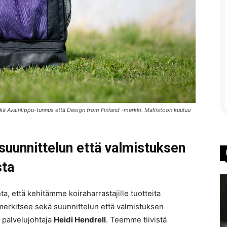
kä Avainlippu-tunnus että Design from Finland -merkki. Mallistoon kuuluu
suunnittelun että valmistuksen
sta
nta, että kehitämme koiraharrastajille tuotteita
 merkitsee sekä suunnittelun että valmistuksen
a palvelujohtaja
Heidi Hendrell
. Teemme tiivistä