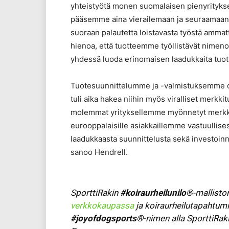
yhteistyötä monen suomalaisen pienyrityksen
pääsemme aina vierailemaan ja seuraamaan
suoraan palautetta loistavasta työstä ammatti
hienoa, että tuotteemme työllistävät nimeno
yhdessä luoda erinomaisen laadukkaita tuottei
Tuotesuunnittelumme ja -valmistuksemme ova
tuli aika hakea niihin myös viralliset merkki
molemmat yrityksellemme myönnetyt merkkit
eurooppalaisille asiakkaillemme vastuullises
laadukkaasta suunnittelusta sekä investoin
sanoo Hendrell.
SporttiRakin
#koiraurheilunilo®
-mallisto
verkkokaupassa
ja koiraurheilutapahtum
#joyofdogsports
®
-nimen alla SporttiRa