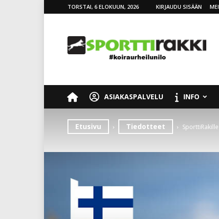
TORSTAI, 6 ELOKUUN, 2026
KIRJAUDU SISÄÄN
ME
SporttiRakki
ASIAKASPALVELU
INFO
Etusivu
Tiedotteet
SporttiRakill