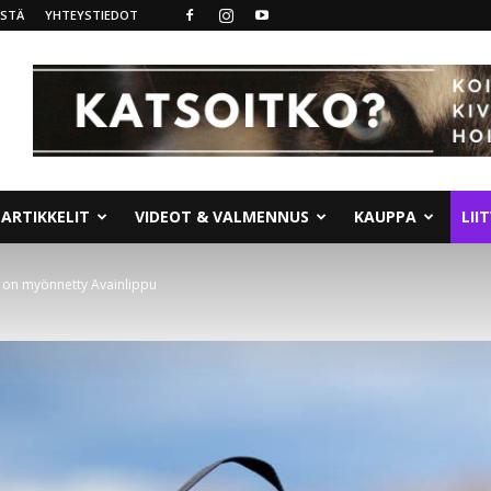
ISTÄ
YHTEYSTIEDOT
ARTIKKELIT
VIDEOT & VALMENNUS
KAUPPA
LII
e on myönnetty Avainlippu