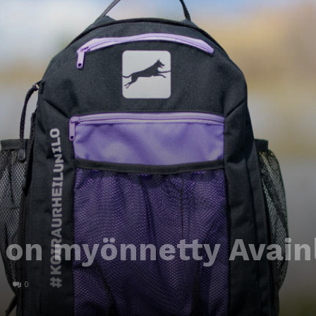
e on myönnetty Avain
0