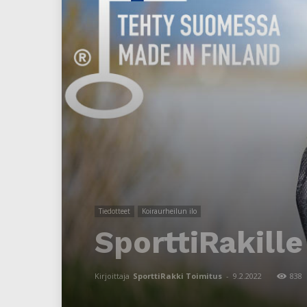
Tiedotteet
Koiraurheilun ilo
SporttiRakill
Kirjoittaja
SporttiRakki Toimitus
-
9.2.2022
838