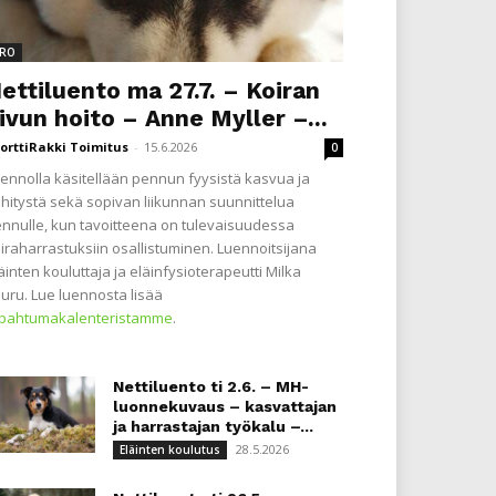
RO
ettiluento ma 27.7. – Koiran
ivun hoito – Anne Myller –...
orttiRakki Toimitus
-
15.6.2026
0
ennolla käsitellään pennun fyysistä kasvua ja
hitystä sekä sopivan liikunnan suunnittelua
nnulle, kun tavoitteena on tulevaisuudessa
iraharrastuksiin osallistuminen. Luennoitsijana
äinten kouluttaja ja eläinfysioterapeutti Milka
uru. Lue luennosta lisää
apahtumakalenteristamme
.
Nettiluento ti 2.6. – MH-
luonnekuvaus – kasvattajan
ja harrastajan työkalu –...
28.5.2026
Eläinten koulutus