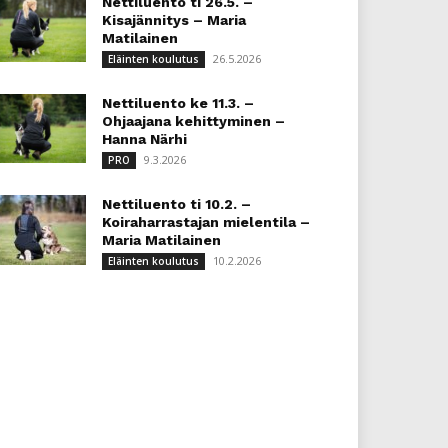
Nettiluento ti 26.5. –
Kisajännitys – Maria
Matilainen
26.5.2026
Eläinten koulutus
Nettiluento ke 11.3. –
Ohjaajana kehittyminen –
Hanna Närhi
9.3.2026
PRO
Nettiluento ti 10.2. –
Koiraharrastajan mielentila –
Maria Matilainen
10.2.2026
Eläinten koulutus