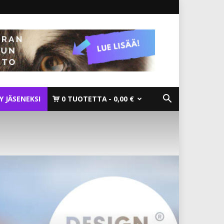
TY JÄSENEKSI
0 TUOTETTA
0,00 €