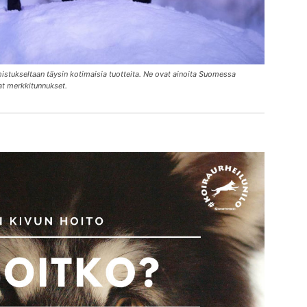
lmistukseltaan täysin kotimaisia tuotteita. Ne ovat ainoita Suomessa
at merkkitunnukset.