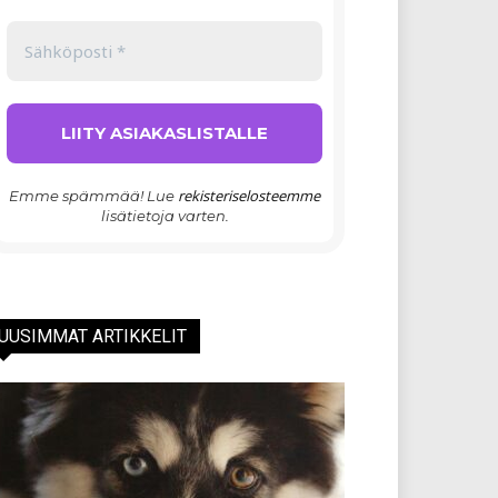
rekisteriselosteemme
Emme spämmää! Lue
lisätietoja varten.
UUSIMMAT ARTIKKELIT