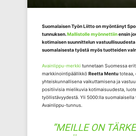
Suomalaisen Työn Liitto on myöntänyt Sport
tunnuksen.
Mallistolle myönnettiin
ensin jo
kotimaisen suunnittelun vastuullisuudesta 
suomalaisesta työstä myös tuotteiden val
Avainlippu-merkki
tunnetaan Suomessa eritt
markkinointipäällikkö
Reetta Mentu
toteaa, 
yhteiskunnallisena vaikuttamisena ja vastuull
positiivisia mielikuvia kotimaisuudesta, luo
työllistävyydestä. Yli 5000:lla suomalaisella
Avainlippu-tunnus.
”MEILLE ON TÄRK