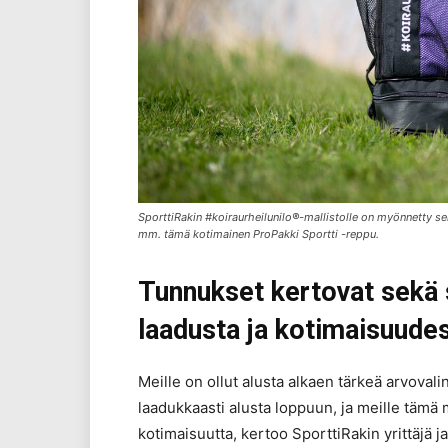
SporttiRakin #koiraurheilunilo
®
-mallistolle on myönnetty se
mm. tämä kotimainen ProPakki Sportti -reppu.
Tunnukset kertovat sekä 
laadusta ja kotimaisuude
Meille on ollut alusta alkaen tärkeä arvovali
laadukkaasti alusta loppuun, ja meille tämä
kotimaisuutta, kertoo SporttiRakin yrittäjä j