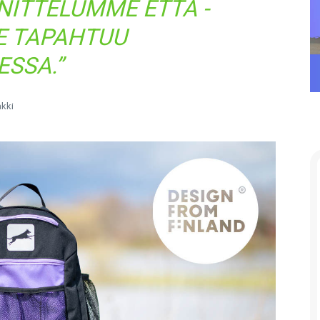
ITTELUMME ETTÄ -
E TAPAHTUU
SSA.”
akki