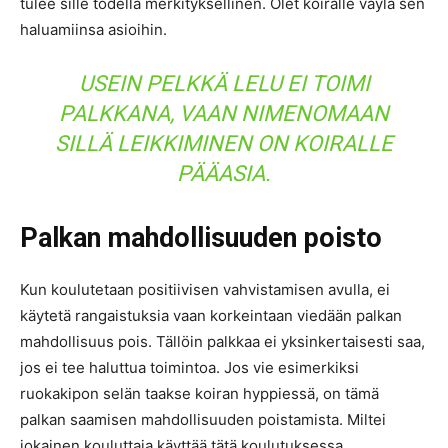
tulee sille todella merkityksellinen. Olet koiralle väylä sen
haluamiinsa asioihin.
USEIN PELKKÄ LELU EI TOIMI
PALKKANA, VAAN NIMENOMAAN
SILLÄ LEIKKIMINEN ON KOIRALLE
PÄÄASIA.
Palkan mahdollisuuden poisto
Kun koulutetaan positiivisen vahvistamisen avulla, ei
käytetä rangaistuksia vaan korkeintaan viedään palkan
mahdollisuus pois. Tällöin palkkaa ei yksinkertaisesti saa,
jos ei tee haluttua toimintoa. Jos vie esimerkiksi
ruokakipon selän taakse koiran hyppiessä, on tämä
palkan saamisen mahdollisuuden poistamista. Miltei
jokainen kouluttaja käyttää tätä koulutuksessa.