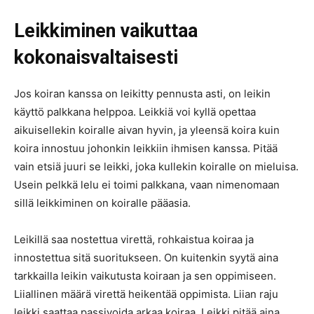
Leikkiminen vaikuttaa
kokonaisvaltaisesti
Jos koiran kanssa on leikitty pennusta asti, on leikin
käyttö palkkana helppoa. Leikkiä voi kyllä opettaa
aikuisellekin koiralle aivan hyvin, ja yleensä koira kuin
koira innostuu johonkin leikkiin ihmisen kanssa. Pitää
vain etsiä juuri se leikki, joka kullekin koiralle on mieluisa.
Usein pelkkä lelu ei toimi palkkana, vaan nimenomaan
sillä leikkiminen on koiralle pääasia.
Leikillä saa nostettua virettä, rohkaistua koiraa ja
innostettua sitä suoritukseen. On kuitenkin syytä aina
tarkkailla leikin vaikutusta koiraan ja sen oppimiseen.
Liiallinen määrä virettä heikentää oppimista. Liian raju
leikki saattaa passivoida arkaa koiraa. Leikki pitää aina