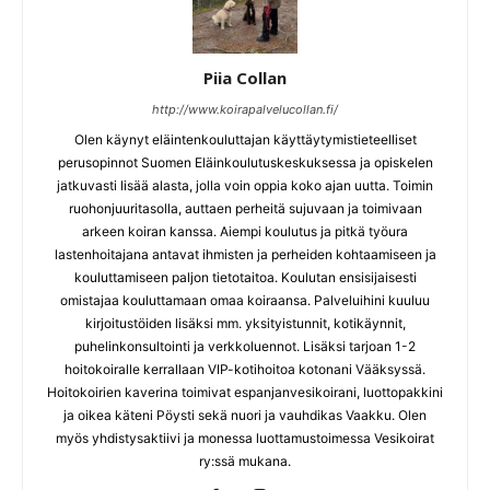
Piia Collan
http://www.koirapalvelucollan.fi/
Olen käynyt eläintenkouluttajan käyttäytymistieteelliset
perusopinnot Suomen Eläinkoulutuskeskuksessa ja opiskelen
jatkuvasti lisää alasta, jolla voin oppia koko ajan uutta. Toimin
ruohonjuuritasolla, auttaen perheitä sujuvaan ja toimivaan
arkeen koiran kanssa. Aiempi koulutus ja pitkä työura
lastenhoitajana antavat ihmisten ja perheiden kohtaamiseen ja
kouluttamiseen paljon tietotaitoa. Koulutan ensisijaisesti
omistajaa kouluttamaan omaa koiraansa. Palveluihini kuuluu
kirjoitustöiden lisäksi mm. yksityistunnit, kotikäynnit,
puhelinkonsultointi ja verkkoluennot. Lisäksi tarjoan 1-2
hoitokoiralle kerrallaan VIP-kotihoitoa kotonani Vääksyssä.
Hoitokoirien kaverina toimivat espanjanvesikoirani, luottopakkini
ja oikea käteni Pöysti sekä nuori ja vauhdikas Vaakku. Olen
myös yhdistysaktiivi ja monessa luottamustoimessa Vesikoirat
ry:ssä mukana.