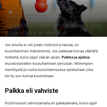
Eläinten koulutus
Nuuski tämä
Kouluttamisen peruspilarit osa
1 – Palkka ja ajoitus
Kirjoittaja
Piia Collan
-
27.4.2022
4635
0
Jos sinulla ei ole jotain mitä koira haluaa, on
kouluttaminen mahdotonta. Jos palkkaat koiraa väärällä
hetkellä, koira oppii väärän asian.
Palkka ja ajoitus
muodostavatkin kouluttamisen perustan. Molempien
merkitystä ja roolia kouluttamisessa opiskellaan joka
kerta, kun koiraa koulutetaan.
Palkka eli vahviste
Positiivisesti vahvistamalla eli palkkaamalla, koira oppii