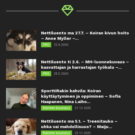
Nettiluento ma 27.7. – Koiran kivun hoito
– Anne Myller –...
15.6.2026
PRO
Nettiluento ti 2.6. – MH-luonnekuvaus –
kasvattajan ja harrastajan työkalu –...
28.5.2026
PRO
SporttiRakin kahvila: Koiran
käyttäytyminen ja oppiminen – Sofia
Haapanen, Nina Laiho...
21.12.2025
Eläinten koulutus
Nettiluento ma 5.1. – Treenitauko –
uhka vai mahdollisuus? – Maiju...
23.11.2025
Eläinten koulutus