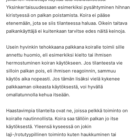
Yksinkertaisuudessaan esimerkiksi pysähtyminen hihnan
kiristyessä on palkan poistamista. Koira ei pääse
etenemään, jota se siis tilanteessa haluaa. Oikein taitava
palkankäyttäjä ei kuitenkaan tarvitse edes näitä keinoja.
Usein hyvinkin tehokkaana palkkana koiralle toimii sille
annettu huomio, eli esimerkiksi kielto tai ihmisen
hermostuminen koiran käytökseen. Jos tilanteesta vie
silloin palkan pois, eli ihmisen reagoinnin, sammuu
käytös aika nopeasti. Jos tämän lisäksi vielä kykenee
palkkaaman oikeasta käytöksestä, voi hyvällä
omallatunnolla kehua itseään.
Haastavimpia tilanteita ovat ne, joissa pelkkä toiminto on
koiralle nautinnollista. Koira saa tällöin palkan jo itse
käytöksestä. Yleensä kyseessä on jokin
laji-/rotutyypillinen toiminto kuten haukkuminen tai