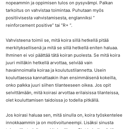
nopeammin ja oppimisen tulos on pysyvämpi. Palkan
tarkoitus on vahvistaa toimintaa. Puhutaan myös
positiivisesta vahvistamisesta, englanniksi ”
reinforcement positive” tai ”R+ ”.
Vahvisteena toimii se, mitä koira sillä hetkellä pitää
merkityksellisenä ja mitä se sillä hetkellä eniten haluaa.
Ihminen ei voi päättää tätä koiran puolesta. Se mitä koira
juuri milläkin hetkellä arvottaa, selviää vain
havainnoimalla koiraa ja koulutustilannetta. Usein
kouluttaessa kannattaakin ihan ensimmäisenä kokeilla,
onko palkka juuri siihen tilanteeseen oikea. Jos opit
selvittämään, mitä koirasi arvottaa erilaisissa tilanteissa,
olet kouluttamisen taidoissa jo todella pitkällä.
Jos koirasi haluaa sen, mitä sinulla on, koira työskentelee
innokkaammin ja on motivoituneempi. Lisäksi sinusta