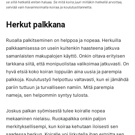
se sillä hetkellä eniten haluaa. Se mitä koira juuri milläkin hetkellä arvottaa,
selviää vain havainnoimalla koiraa ja koulutustilannetta.
Herkut palkkana
Ruoalla palkitseminen on helppoa ja nopeaa. Herkuilla
palkkaamisessa on usein kuitenkin haasteena jatkuva
samanlaisten makupalojen käyttö. Onkin oltava erityisen
tarkkana siitä, että monipuolistaa valikoimaa jatkuvasti. On
hyvä etsiä koko koiran loppuiän aina uusia ja parempia
palkkoja. Koulutustyö helpottuu valtavasti, kun ei jämähdä
pariin tuttuun ja turvalliseen namiin. Mitä parempia
nameja, sen helpommin syntyy tulosta.
Joskus palkan syömisestä tulee koiralle nopea
mekaaninen nielaisu. Ruokapalkka onkin paljon
merkityksellisempi, kun koiraa kehutaan iloisesti sen
saadessa herkun. Koiralle voi lirkutella ihan estoitta sen