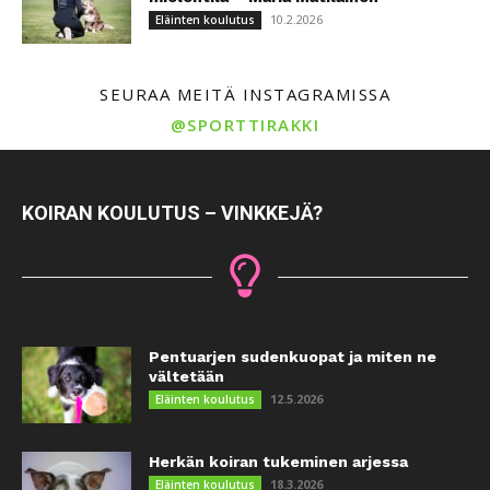
10.2.2026
Eläinten koulutus
SEURAA MEITÄ INSTAGRAMISSA
@SPORTTIRAKKI
KOIRAN KOULUTUS – VINKKEJÄ?
Pentuarjen sudenkuopat ja miten ne
vältetään
12.5.2026
Eläinten koulutus
Herkän koiran tukeminen arjessa
18.3.2026
Eläinten koulutus