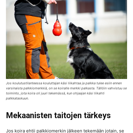
Jos koulutustilanteessa kouluttajan käsi liikahtaa ja palkka tulee esiin ennen
varsinaista palkkiomerkkiä, on se koiralle merkki palkasta. Tällöin vahvistuu se
toiminto, jota koira oli juuri tekemässä, kun ohjaajan käsi liikahti
palkkataskuun.
Mekaanisten taitojen tärkeys
Jos koira ehtii palkkiomerkin jälkeen tekemään jotain, se