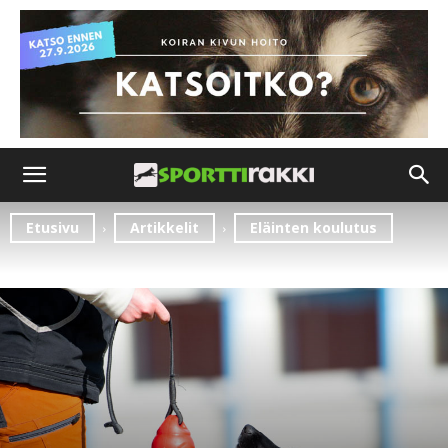
Etusivu
Artikkelit
Eläinten koulutus