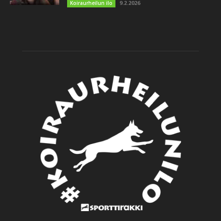
9.2.2026
Koiraurheilun ilo