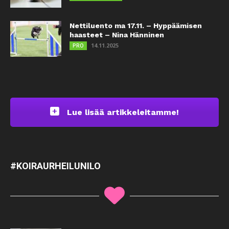
Nettiluento ma 17.11. – Hyppäämisen
haasteet – Nina Hänninen
14.11.2025
PRO
Lue lisää artikkeleitamme!
#KOIRAURHEILUNILO