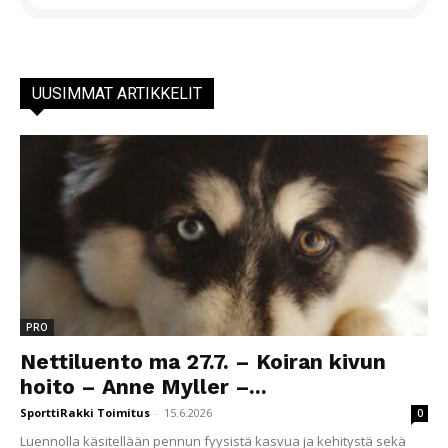
UUSIMMAT ARTIKKELIT
PRO
Nettiluento ma 27.7. – Koiran kivun
hoito – Anne Myller –...
SporttiRakki Toimitus
-
15.6.2026
0
Luennolla käsitellään pennun fyysistä kasvua ja kehitystä sekä