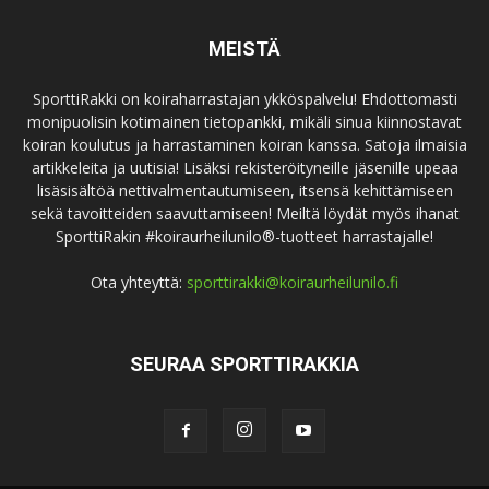
MEISTÄ
SporttiRakki on koiraharrastajan ykköspalvelu! Ehdottomasti
monipuolisin kotimainen tietopankki, mikäli sinua kiinnostavat
koiran koulutus ja harrastaminen koiran kanssa. Satoja ilmaisia
artikkeleita ja uutisia! Lisäksi rekisteröityneille jäsenille upeaa
lisäsisältöä nettivalmentautumiseen, itsensä kehittämiseen
sekä tavoitteiden saavuttamiseen! Meiltä löydät myös ihanat
SporttiRakin #koiraurheilunilo®-tuotteet harrastajalle!
Ota yhteyttä:
sporttirakki@koiraurheilunilo.fi
SEURAA SPORTTIRAKKIA