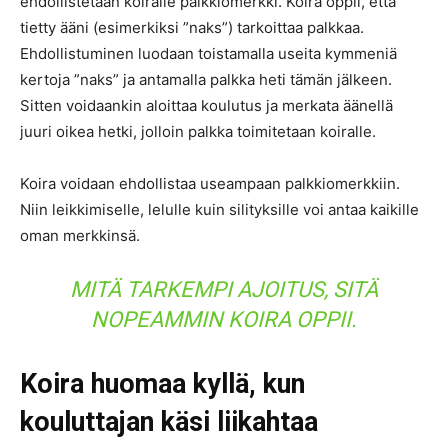
ehdollistetaan koiralle palkkiomerkki. Koira oppii, että
tietty ääni (esimerkiksi ”naks”) tarkoittaa palkkaa.
Ehdollistuminen luodaan toistamalla useita kymmeniä
kertoja ”naks” ja antamalla palkka heti tämän jälkeen.
Sitten voidaankin aloittaa koulutus ja merkata äänellä
juuri oikea hetki, jolloin palkka toimitetaan koiralle.
Koira voidaan ehdollistaa useampaan palkkiomerkkiin.
Niin leikkimiselle, lelulle kuin silityksille voi antaa kaikille
oman merkkinsä.
MITÄ TARKEMPI AJOITUS, SITÄ
NOPEAMMIN KOIRA OPPII.
Koira huomaa kyllä, kun
kouluttajan käsi liikahtaa