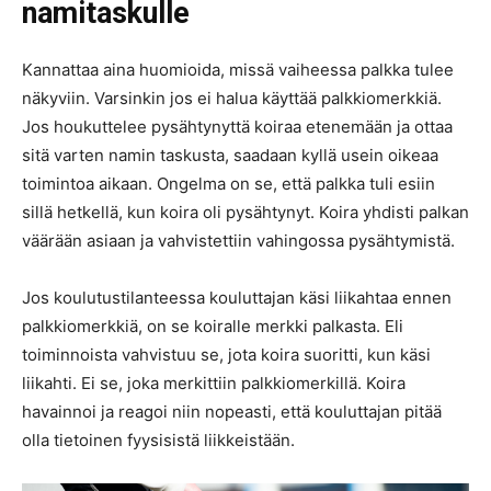
namitaskulle
Kannattaa aina huomioida, missä vaiheessa palkka tulee
näkyviin. Varsinkin jos ei halua käyttää palkkiomerkkiä.
Jos houkuttelee pysähtynyttä koiraa etenemään ja ottaa
sitä varten namin taskusta, saadaan kyllä usein oikeaa
toimintoa aikaan. Ongelma on se, että palkka tuli esiin
sillä hetkellä, kun koira oli pysähtynyt. Koira yhdisti palkan
väärään asiaan ja vahvistettiin vahingossa pysähtymistä.
Jos koulutustilanteessa kouluttajan käsi liikahtaa ennen
palkkiomerkkiä, on se koiralle merkki palkasta. Eli
toiminnoista vahvistuu se, jota koira suoritti, kun käsi
liikahti. Ei se, joka merkittiin palkkiomerkillä. Koira
havainnoi ja reagoi niin nopeasti, että kouluttajan pitää
olla tietoinen fyysisistä liikkeistään.