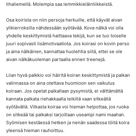
lihaliemellä. Molempia saa lemmikkieläinliikkeistä.
Osa koirista on niin persoja herkuille, että käyvät aivan
ylikierroksilla nähdessään syötävää. Kova nälkä voi olla
yhdelle keskittymistä haittaava tekijä, kun se tuo toiselle
juuri sopivasti lisämotivaatiota. Jos koirasi on kovin perso
ja aina nälkäinen, kannattaa huolehtia siitä, ettei se ole
aivan nälkäkuoleman partaalla ennen treenejä.
Liian hyvä palkkio voi häiritä koiran keskittymistä ja palkan
valinnassa on aina otettava huomioon sen vaikutus
koiraan. Jos opetat paikallaan pysymistä, ei välttämättä
kannata palkata riehakkaalla leikillä vaan sitkeällä
syötävällä. Vilkasta koiraa voi hieman helpottaa, jos ruoka
on sitkeää tai palkaksi tarjoillaan useampi nami maahan.
Syömisen kestäessä hetken ja nenän saadessa töitä koira
yleensä hieman rauhoittuu.