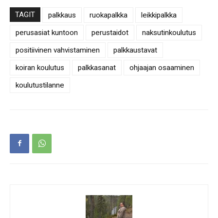
TAGIT
palkkaus
ruokapalkka
leikkipalkka
perusasiat kuntoon
perustaidot
naksutinkoulutus
positiivinen vahvistaminen
palkkaustavat
koiran koulutus
palkkasanat
ohjaajan osaaminen
koulutustilanne