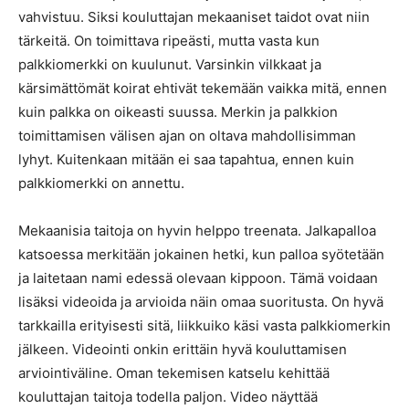
vahvistuu. Siksi kouluttajan mekaaniset taidot ovat niin
tärkeitä. On toimittava ripeästi, mutta vasta kun
palkkiomerkki on kuulunut. Varsinkin vilkkaat ja
kärsimättömät koirat ehtivät tekemään vaikka mitä, ennen
kuin palkka on oikeasti suussa. Merkin ja palkkion
toimittamisen välisen ajan on oltava mahdollisimman
lyhyt. Kuitenkaan mitään ei saa tapahtua, ennen kuin
palkkiomerkki on annettu.
Mekaanisia taitoja on hyvin helppo treenata. Jalkapalloa
katsoessa merkitään jokainen hetki, kun palloa syötetään
ja laitetaan nami edessä olevaan kippoon. Tämä voidaan
lisäksi videoida ja arvioida näin omaa suoritusta. On hyvä
tarkkailla erityisesti sitä, liikkuiko käsi vasta palkkiomerkin
jälkeen. Videointi onkin erittäin hyvä kouluttamisen
arviointiväline. Oman tekemisen katselu kehittää
kouluttajan taitoja todella paljon. Video näyttää