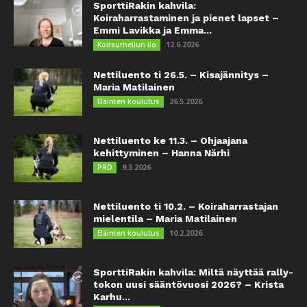
SporttiRakin kahvila:
Koiraharrastaminen ja pienet lapset –
Emmi Lavikka ja Emma...
12.6.2026
Koiraurheilun ilo
Nettiluento ti 26.5. – Kisajännitys –
Maria Matilainen
26.5.2026
Eläinten koulutus
Nettiluento ke 11.3. – Ohjaajana
kehittyminen – Hanna Närhi
9.3.2026
PRO
Nettiluento ti 10.2. – Koiraharrastajan
mielentila – Maria Matilainen
10.2.2026
Eläinten koulutus
SporttiRakin kahvila: Miltä näyttää rally-
tokon uusi sääntövuosi 2026? – Krista
Karhu...