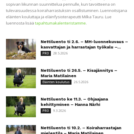
sopivan liikunnan suunnittelua pennulle, kun tavoitteena on
tulevaisuudessa koiraharrastuksiin osallistuminen. Luennoitsijana
eläinten kouluttaja ja eläinfysioterapeutti Milka Tauru. Lue
luennosta lisää
tapahtumakalenteristamme
.
Nettiluento ti 2.6. – MH-luonnekuvaus –
kasvattajan ja harrastajan työkalu –...
28.5.2026
PRO
Nettiluento ti 26.5. – Kisajännitys –
Maria Matilainen
26.5.2026
Eläinten koulutus
Nettiluento ke 11.3. – Ohjaajana
kehittyminen – Hanna Närhi
9.3.2026
PRO
Nettiluento ti 10.2. – Koiraharrastajan
mielentila – Maria Matilainen