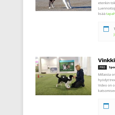
etenkin to
Luennoitsi
lisää
tapa
Vinkk
Spo
PRO
Millaista 
hyödyt tre
Video on o
katsomisee