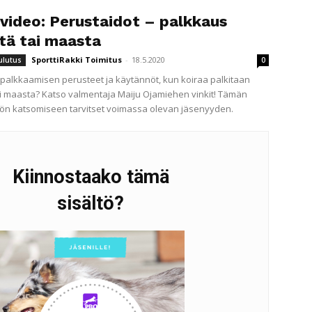
ivideo: Perustaidot – palkkaus
tä tai maasta
SporttiRakki Toimitus
-
18.5.2020
ulutus
0
 palkkaamisen perusteet ja käytännöt, kun koiraa palkitaan
i maasta? Katso valmentaja Maiju Ojamiehen vinkit! Tämän
lön katsomiseen tarvitset voimassa olevan jäsenyyden.
Kiinnostaako tämä
sisältö?