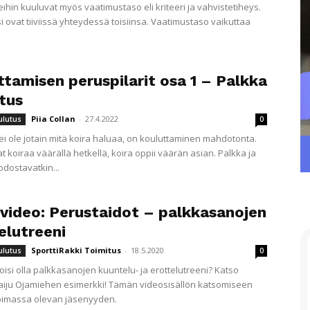
ihin kuuluvat myös vaatimustaso eli kriteeri ja vahvistetiheys.
 ovat tiiviissä yhteydessä toisiinsa. Vaatimustaso vaikuttaa
ttamisen peruspilarit osa 1 – Palkka
itus
Piia Collan
-
27.4.2022
ulutus
0
 ei ole jotain mitä koira haluaa, on kouluttaminen mahdotonta.
t koiraa väärällä hetkellä, koira oppii väärän asian. Palkka ja
odostavatkin...
ivideo: Perustaidot – palkkasanojen
elutreeni
SporttiRakki Toimitus
-
18.5.2020
ulutus
0
oisi olla palkkasanojen kuuntelu- ja erottelutreeni? Katso
aiju Ojamiehen esimerkki! Tämän videosisällön katsomiseen
voimassa olevan jäsenyyden.