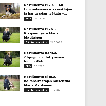
Nettiluento ti 2.6. – MH-
luonnekuvaus – kasvattajan
ja harrastajan työkalu –...
28.5.2026
PRO
Nettiluento ti 26.5. –
Kisajännitys – Maria
Matilainen
26.5.2026
Eläinten koulutus
Nettiluento ke 11.3. –
Ohjaajana kehittyminen –
Hanna Närhi
9.3.2026
PRO
Nettiluento ti 10.2. –
Koiraharrastajan mielentila –
Maria Matilainen
10.2.2026
Eläinten koulutus