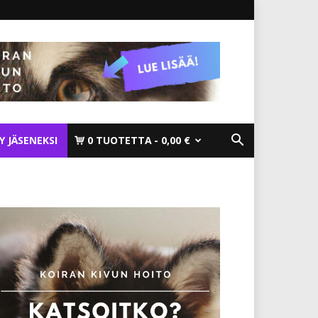
TY JÄSENEKSI
0 TUOTETTA
0,00 €