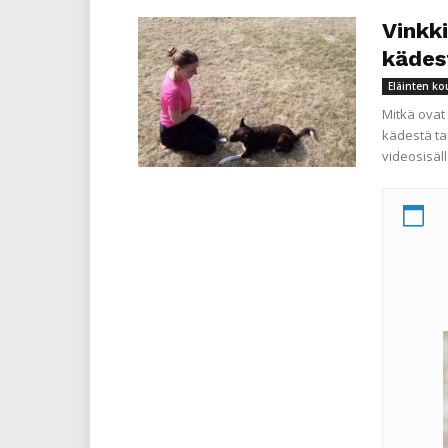
Vinkk
kädes
Eläinten ko
Mitkä ovat
kädestä ta
videosisäl