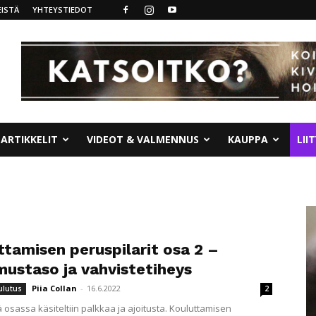
ISTÄ
YHTEYSTIEDOT
ARTIKKELIT
VIDEOT & VALMENNUS
KAUPPA
LII
ttamisen peruspilarit osa 2 –
mustaso ja vahvistetiheys
Piia Collan
-
16.6.2022
ulutus
2
 osassa käsiteltiin palkkaa ja ajoitusta. Kouluttamisen