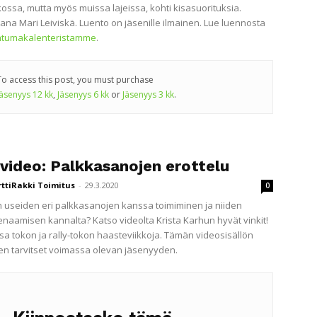
kossa, mutta myös muissa lajeissa, kohti kisasuorituksia.
jana Mari Leiviskä. Luento on jäsenille ilmainen. Lue luennosta
htumakalenteristamme
.
To access this post, you must purchase
Jäsenyys 12 kk
,
Jäsenyys 6 kk
or
Jäsenyys 3 kk
.
ivideo: Palkkasanojen erottelu
rttiRakki Toimitus
-
29.3.2020
0
on useiden eri palkkasanojen kanssa toimiminen ja niiden
enaamisen kannalta? Katso videolta Krista Karhun hyvät vinkit!
sa tokon ja rally-tokon haasteviikkoja. Tämän videosisällön
n tarvitset voimassa olevan jäsenyyden.