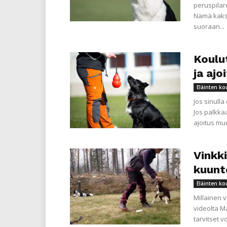
peruspilare
Nämä kaksi
suoraan...
Koulu
ja ajo
Eläinten ko
Jos sinulla
Jos palkkaa
ajoitus mu
Vinkk
kuunt
Eläinten ko
Millainen v
videolta M
tarvitset 