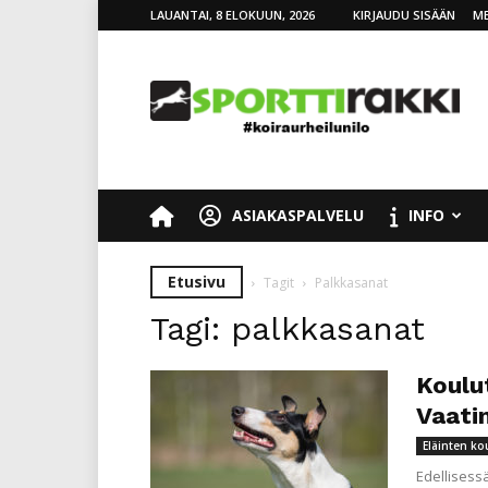
LAUANTAI, 8 ELOKUUN, 2026
KIRJAUDU SISÄÄN
ME
SporttiRakki
ASIAKASPALVELU
INFO
Etusivu
Tagit
Palkkasanat
Tagi: palkkasanat
Koulu
Vaati
Eläinten ko
Edellisessä