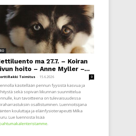
RO
ettiluento ma 27.7. – Koiran
ivun hoito – Anne Myller –...
orttiRakki Toimitus
-
15.6.2026
0
ennolla käsitellään pennun fyysistä kasvua ja
hitystä sekä sopivan liikunnan suunnittelua
nnulle, kun tavoitteena on tulevaisuudessa
iraharrastuksiin osallistuminen. Luennoitsijana
äinten kouluttaja ja eläinfysioterapeutti Milka
uru. Lue luennosta lisää
apahtumakalenteristamme
.