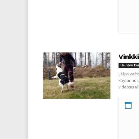
Vinkki
Eläinten ko
Lelun vaiht
käytännöss
videosisäl