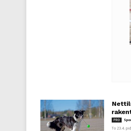
Netti
rakent
Spo
PRO
To 23.4. p