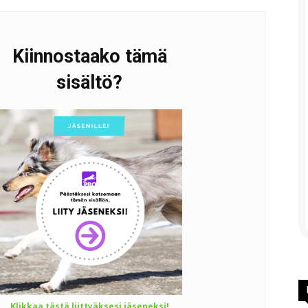
Kiinnostaako tämä
sisältö?
Klikkaa tästä liittyäksesi jäseneksi!