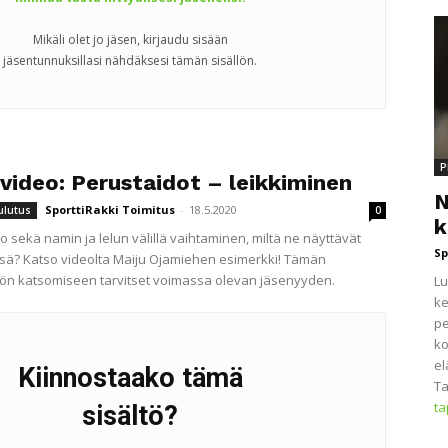
Mikäli olet jo jäsen, kirjaudu sisään
jäsentunnuksillasi nähdäksesi tämän sisällön.
P
video: Perustaidot – leikkiminen
N
SporttiRakki Toimitus
-
18.5.2020
ulutus
0
k
o sekä namin ja lelun välillä vaihtaminen, miltä ne näyttävät
Sp
ä? Katso videolta Maiju Ojamiehen esimerkki! Tämän
lön katsomiseen tarvitset voimassa olevan jäsenyyden.
Lu
ke
pe
ko
el
Kiinnostaako tämä
Ta
t
sisältö?