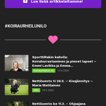
Lue lisää artikkeleitamme!
#KOIRAURHEILUNILO
SporttiRakin kahvila:
Koiraharrastaminen ja pienet lapset –
Emmi Lavikka ja Emma...
12.6.2026
Koiraurheilun ilo
Nettiluento ti 26.5. – Kisajännitys –
Maria Matilainen
26.5.2026
PRO
Nettiluento ke 11.3. – Ohjaajana