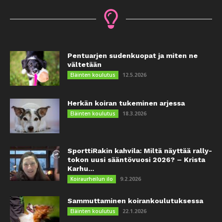
Pentuarjen sudenkuopat ja miten ne
vältetään
12.5.2026
Eläinten koulutus
Herkän koiran tukeminen arjessa
18.3.2026
Eläinten koulutus
SporttiRakin kahvila: Miltä näyttää rally-
tokon uusi sääntövuosi 2026? – Krista
Karhu...
9.2.2026
Koiraurheilun ilo
Sammuttaminen koirankoulutuksessa
22.1.2026
Eläinten koulutus