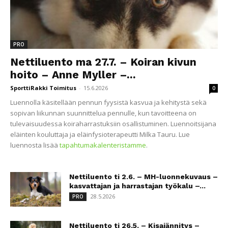
PRO
Nettiluento ma 27.7. – Koiran kivun
hoito – Anne Myller –...
SporttiRakki Toimitus
-
15.6.2026
0
Luennolla käsitellään pennun fyysistä kasvua ja kehitystä sekä
sopivan liikunnan suunnittelua pennulle, kun tavoitteena on
tulevaisuudessa koiraharrastuksiin osallistuminen. Luennoitsijana
eläinten kouluttaja ja eläinfysioterapeutti Milka Tauru. Lue
luennosta lisää
tapahtumakalenteristamme
.
Nettiluento ti 2.6. – MH-luonnekuvaus –
kasvattajan ja harrastajan työkalu –...
28.5.2026
PRO
Nettiluento ti 26.5. – Kisajännitys –