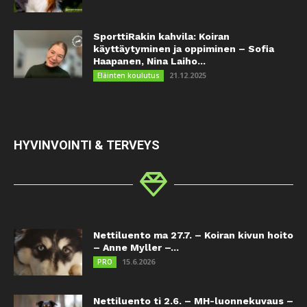
SporttiRakin kahvila: Koiran
käyttäytyminen ja oppiminen – Sofia
Haapanen, Nina Laiho...
21.12.2025
Eläinten koulutus
HYVINVOINTI & TERVEYS
Nettiluento ma 27.7. – Koiran kivun hoito
– Anne Myller –...
15.6.2026
PRO
Nettiluento ti 2.6. – MH-luonnekuvaus –