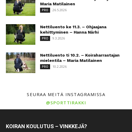
Maria Matilainen
26.5.2026
PRO
Nettiluento ke 11.3. – Ohjaajana
kehittyminen – Hanna Närhi
9.3.2026
PRO
Nettiluento ti 10.2. – Koiraharrastajan
mielentila – Maria Matilainen
10.2.2026
PRO
SEURAA MEITÄ INSTAGRAMISSA
@SPORTTIRAKKI
KOIRAN KOULUTUS – VINKKEJÄ?