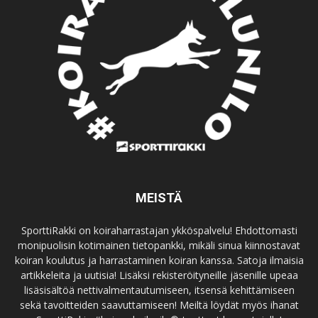
MEISTÄ
SporttiRakki on koiraharrastajan ykköspalvelu! Ehdottomasti
monipuolisin kotimainen tietopankki, mikäli sinua kiinnostavat
koiran koulutus ja harrastaminen koiran kanssa. Satoja ilmaisia
artikkeleita ja uutisia! Lisäksi rekisteröityneille jäsenille upeaa
lisäsisältöä nettivalmentautumiseen, itsensä kehittämiseen
sekä tavoitteiden saavuttamiseen! Meiltä löydät myös ihanat