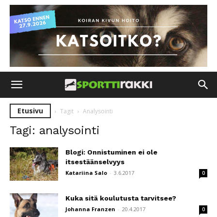
Etusivu
Tagit
Analysointi
Tagi: analysointi
Blogi: Onnistuminen ei ole
itsestäänselvyys
Katariina Salo
-
3.6.2017
0
Kuka sitä koulutusta tarvitsee?
Johanna Franzen
-
20.4.2017
0