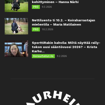
kehittyminen – Hanna Närhi
9.3.2026
PRO
Nettiluento ti 10.2. – Koiraharrastajan
mielentila – Maria Matilainen
10.2.2026
PRO
SporttiRakin kahvila: Miltä näyttää rally-
tokon uusi sääntövuosi 2026? – Krista
Karhu...
9.2.2026
Koiraurheilun ilo