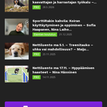
kasvattajan ja harrastajan työkalu –...
28.5.2026
PRO
SporttiRakin kahvila: Koiran
käyttäytyminen ja oppiminen – Sofia
Haapanen, Nina Laiho...
21.12.2025
Eläinten koulutus
Nettiluento ma 5.1. – Treenitauko –
uhka vai mahdollisuus? – Maiju...
23.11.2025
PRO
Nettiluento ma 17.11. – Hyppäämisen
haasteet – Nina Hänninen
14.11.2025
PRO