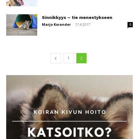
Sinnikkyys – tie menestykseen
Marjo Korander
-
17.4.2017
0
1
2