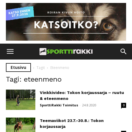
Etusivu
Tagit
Eteenmeno
Tagi: eteenmeno
Vinkkivideo: Tokon korjaussarja – ruutu
& eteenmeno
SporttiRakki Toimitus
-
24.8.2020
0
Teemaviikot 23.7.-30.8.: Tokon
korjaussarja