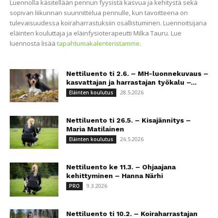
Luennolla käsitellään pennun fyysistä kasvua ja kehitystä sekä
sopivan liikunnan suunnittelua pennulle, kun tavoitteena on
tulevaisuudessa koiraharrastuksiin osallistuminen. Luennoitsijana
eläinten kouluttaja ja eläinfysioterapeutti Milka Tauru. Lue
luennosta lisää
tapahtumakalenteristamme
.
Nettiluento ti 2.6. – MH-luonnekuvaus –
kasvattajan ja harrastajan työkalu –...
28.5.2026
Eläinten koulutus
Nettiluento ti 26.5. – Kisajännitys –
Maria Matilainen
26.5.2026
Eläinten koulutus
Nettiluento ke 11.3. – Ohjaajana
kehittyminen – Hanna Närhi
9.3.2026
PRO
Nettiluento ti 10.2. – Koiraharrastajan