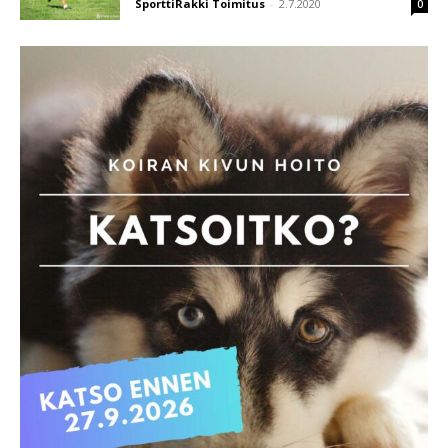
SporttiRakki Toimitus
-
2.7.2020
0