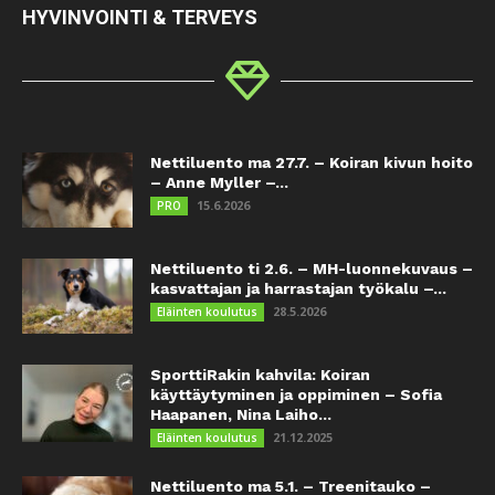
HYVINVOINTI & TERVEYS
Nettiluento ma 27.7. – Koiran kivun hoito
– Anne Myller –...
15.6.2026
PRO
Nettiluento ti 2.6. – MH-luonnekuvaus –
kasvattajan ja harrastajan työkalu –...
28.5.2026
Eläinten koulutus
SporttiRakin kahvila: Koiran
käyttäytyminen ja oppiminen – Sofia
Haapanen, Nina Laiho...
21.12.2025
Eläinten koulutus
Nettiluento ma 5.1. – Treenitauko –