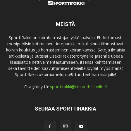
MEISTÄ
SporttiRakki on koiraharrastajan ykköspalvelu! Ehdottomasti
monipuolisin kotimainen tietopankki, mikäli sinua kiinnostavat
koiran koulutus ja harrastaminen koiran kanssa. Satoja ilmaisia
artikkeleita ja uutisia! Lisäksi rekisteröityneille jäsenille upeaa
lisäsisältöä nettivalmentautumiseen, itsensä kehittämiseen
sekä tavoitteiden saavuttamiseen! Meiltä löydät myös ihanat
SporttiRakin #koiraurheilunilo®-tuotteet harrastajalle!
Ota yhteyttä:
sporttirakki@koiraurheilunilo.fi
SEURAA SPORTTIRAKKIA