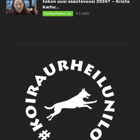
tokon uusi sääntövuosi 2026? – Krista
Karhu...
9.2.2026
Koiraurheilun ilo