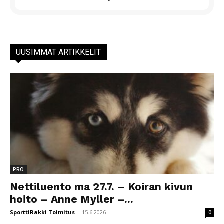
UUSIMMAT ARTIKKELIT
PRO
Nettiluento ma 27.7. – Koiran kivun
hoito – Anne Myller –...
SporttiRakki Toimitus
-
15.6.2026
0