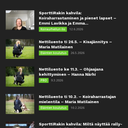
SporttiRakin kahvila:
Koiraharrastaminen ja pienet lapset –
Emmi Lavikka ja Emma...
12.6.2026
Koiraurheilun ilo
Nettiluento ti 26.5. – Kisajännitys –
Maria Matilainen
26.5.2026
Eläinten koulutus
Nettiluento ke 11.3. – Ohjaajana
kehittyminen – Hanna Närhi
9.3.2026
PRO
Nettiluento ti 10.2. – Koiraharrastajan
mielentila – Maria Matilainen
10.2.2026
Eläinten koulutus
SporttiRakin kahvila: Miltä näyttää rally-