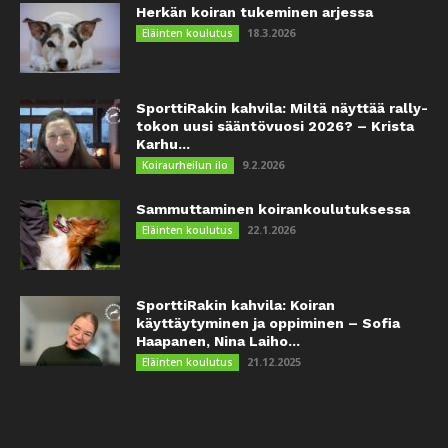
Herkän koiran tukeminen arjessa
18.3.2026
Eläinten koulutus
SporttiRakin kahvila: Miltä näyttää rally-
tokon uusi sääntövuosi 2026? – Krista
Karhu...
9.2.2026
Koiraurheilun ilo
Sammuttaminen koirankoulutuksessa
22.1.2026
Eläinten koulutus
SporttiRakin kahvila: Koiran
käyttäytyminen ja oppiminen – Sofia
Haapanen, Nina Laiho...
21.12.2025
Eläinten koulutus