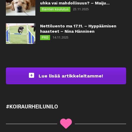
uhka vai mahdollisuus? – Maiju...
23.11.2025
Eläinten koulutus
Nettiluento ma 17.11. – Hyppäämisen
haasteet – Nina Hänninen
14.11.2025
PRO
Lue lisää artikkeleitamme!
#KOIRAURHEILUNILO