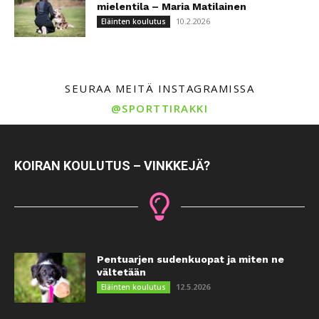
mielentila – Maria Matilainen
10.2.2026
Eläinten koulutus
SEURAA MEITÄ INSTAGRAMISSA
@SPORTTIRAKKI
KOIRAN KOULUTUS – VINKKEJÄ?
Pentuarjen sudenkuopat ja miten ne
vältetään
12.5.2026
Eläinten koulutus