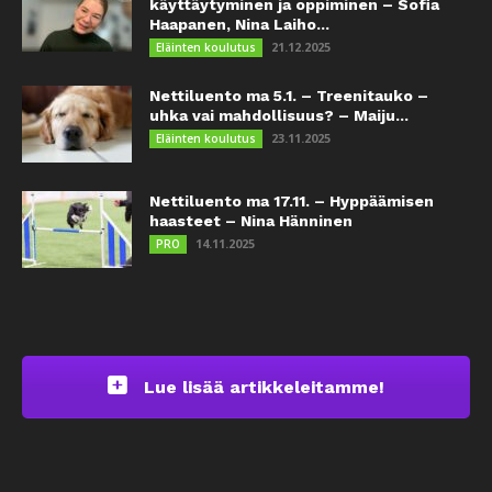
käyttäytyminen ja oppiminen – Sofia
Haapanen, Nina Laiho...
21.12.2025
Eläinten koulutus
Nettiluento ma 5.1. – Treenitauko –
uhka vai mahdollisuus? – Maiju...
23.11.2025
Eläinten koulutus
Nettiluento ma 17.11. – Hyppäämisen
haasteet – Nina Hänninen
14.11.2025
PRO
Lue lisää artikkeleitamme!