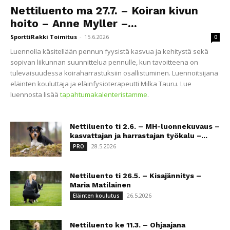
Nettiluento ma 27.7. – Koiran kivun
hoito – Anne Myller –...
SporttiRakki Toimitus
-
15.6.2026
0
Luennolla käsitellään pennun fyysistä kasvua ja kehitystä sekä
sopivan liikunnan suunnittelua pennulle, kun tavoitteena on
tulevaisuudessa koiraharrastuksiin osallistuminen. Luennoitsijana
eläinten kouluttaja ja eläinfysioterapeutti Milka Tauru. Lue
luennosta lisää
tapahtumakalenteristamme
.
Nettiluento ti 2.6. – MH-luonnekuvaus –
kasvattajan ja harrastajan työkalu –...
28.5.2026
PRO
Nettiluento ti 26.5. – Kisajännitys –
Maria Matilainen
26.5.2026
Eläinten koulutus
Nettiluento ke 11.3. – Ohjaajana