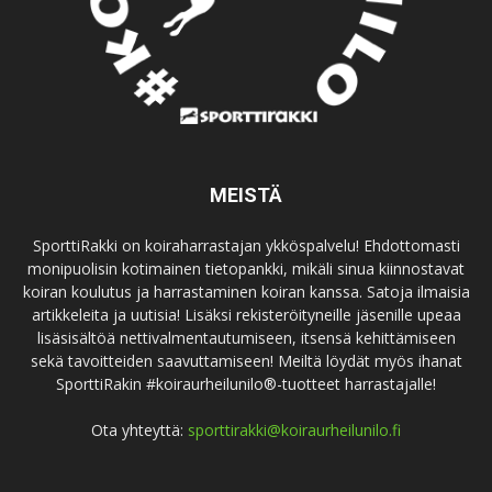
MEISTÄ
SporttiRakki on koiraharrastajan ykköspalvelu! Ehdottomasti
monipuolisin kotimainen tietopankki, mikäli sinua kiinnostavat
koiran koulutus ja harrastaminen koiran kanssa. Satoja ilmaisia
artikkeleita ja uutisia! Lisäksi rekisteröityneille jäsenille upeaa
lisäsisältöä nettivalmentautumiseen, itsensä kehittämiseen
sekä tavoitteiden saavuttamiseen! Meiltä löydät myös ihanat
SporttiRakin #koiraurheilunilo®-tuotteet harrastajalle!
Ota yhteyttä:
sporttirakki@koiraurheilunilo.fi