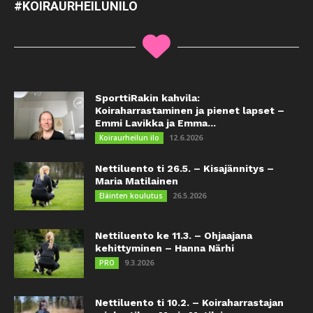
#KOIRAURHEILUNILO
SporttiRakin kahvila:
Koiraharrastaminen ja pienet lapset –
Emmi Lavikka ja Emma...
12.6.2026
Koiraurheilun ilo
Nettiluento ti 26.5. – Kisajännitys –
Maria Matilainen
26.5.2026
Eläinten koulutus
Nettiluento ke 11.3. – Ohjaajana
kehittyminen – Hanna Närhi
9.3.2026
PRO
Nettiluento ti 10.2. – Koiraharrastajan