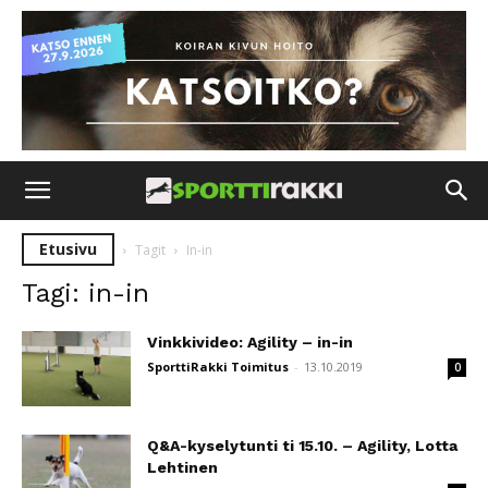
Etusivu
Tagit
In-in
Tagi: in-in
Vinkkivideo: Agility – in-in
SporttiRakki Toimitus
-
13.10.2019
0
Q&A-kyselytunti ti 15.10. – Agility, Lotta
Lehtinen