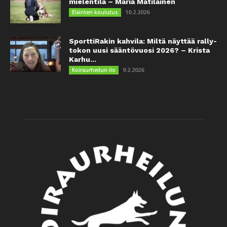
mielentila – Maria Matilainen
10.2.2026
Eläinten koulutus
SporttiRakin kahvila: Miltä näyttää rally-
tokon uusi sääntövuosi 2026? – Krista
Karhu...
9.2.2026
Koiraurheilun ilo