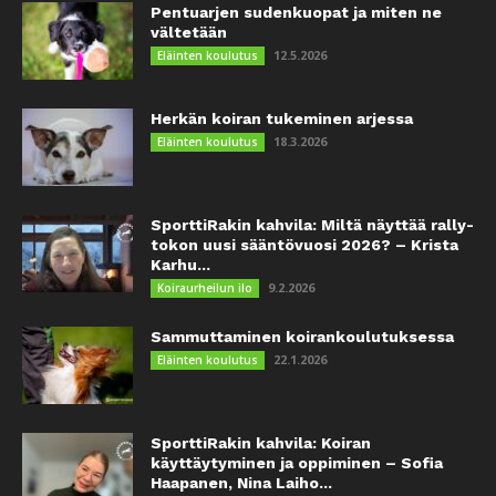
Pentuarjen sudenkuopat ja miten ne
vältetään
12.5.2026
Eläinten koulutus
Herkän koiran tukeminen arjessa
18.3.2026
Eläinten koulutus
SporttiRakin kahvila: Miltä näyttää rally-
tokon uusi sääntövuosi 2026? – Krista
Karhu...
9.2.2026
Koiraurheilun ilo
Sammuttaminen koirankoulutuksessa
22.1.2026
Eläinten koulutus
SporttiRakin kahvila: Koiran
käyttäytyminen ja oppiminen – Sofia
Haapanen, Nina Laiho...