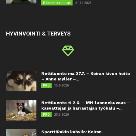
21.12.2025
Eläinten koulutus
HYVINVOINTI & TERVEYS
Nettiluento ma 27.7. – Koiran kivun hoito
– Anne Myller –...
15.6.2026
PRO
Nettiluento ti 2.6. – MH-luonnekuvaus –
kasvattajan ja harrastajan työkalu –...
28.5.2026
PRO
SporttiRakin kahvila: Koiran