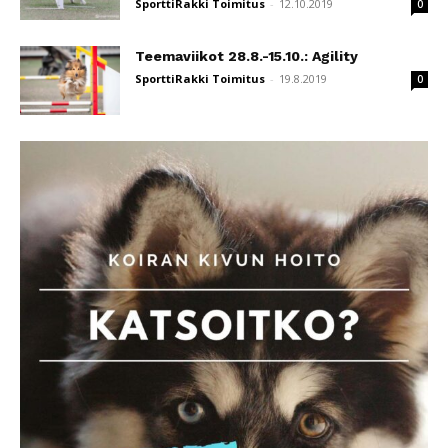
SporttiRakki Toimitus
-
12.10.2019
0
Teemaviikot 28.8.-15.10.: Agility
SporttiRakki Toimitus
-
19.8.2019
0