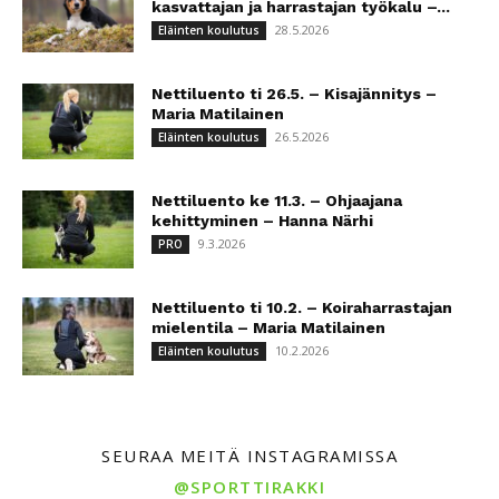
kasvattajan ja harrastajan työkalu –...
28.5.2026
Eläinten koulutus
Nettiluento ti 26.5. – Kisajännitys –
Maria Matilainen
26.5.2026
Eläinten koulutus
Nettiluento ke 11.3. – Ohjaajana
kehittyminen – Hanna Närhi
9.3.2026
PRO
Nettiluento ti 10.2. – Koiraharrastajan
mielentila – Maria Matilainen
10.2.2026
Eläinten koulutus
SEURAA MEITÄ INSTAGRAMISSA
@SPORTTIRAKKI