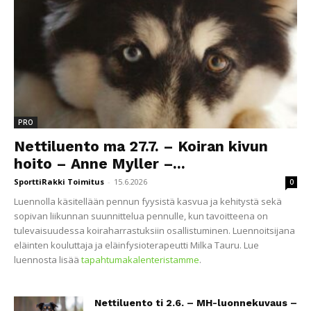
PRO
Nettiluento ma 27.7. – Koiran kivun
hoito – Anne Myller –...
SporttiRakki Toimitus
-
15.6.2026
0
Luennolla käsitellään pennun fyysistä kasvua ja kehitystä sekä
sopivan liikunnan suunnittelua pennulle, kun tavoitteena on
tulevaisuudessa koiraharrastuksiin osallistuminen. Luennoitsijana
eläinten kouluttaja ja eläinfysioterapeutti Milka Tauru. Lue
luennosta lisää
tapahtumakalenteristamme
.
Nettiluento ti 2.6. – MH-luonnekuvaus –