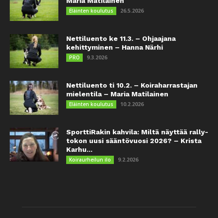
Maria Matilainen
26.5.2026
Eläinten koulutus
Nettiluento ke 11.3. – Ohjaajana
kehittyminen – Hanna Närhi
9.3.2026
PRO
Nettiluento ti 10.2. – Koiraharrastajan
mielentila – Maria Matilainen
10.2.2026
Eläinten koulutus
SporttiRakin kahvila: Miltä näyttää rally-
tokon uusi sääntövuosi 2026? – Krista
Karhu...
9.2.2026
Koiraurheilun ilo