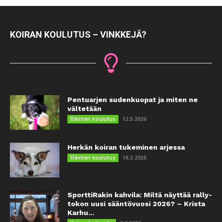
KOIRAN KOULUTUS – VINKKEJÄ?
Pentuarjen sudenkuopat ja miten ne
vältetään
12.5.2026
Eläinten koulutus
Herkän koiran tukeminen arjessa
18.3.2026
Eläinten koulutus
SporttiRakin kahvila: Miltä näyttää rally-
tokon uusi sääntövuosi 2026? – Krista
Karhu...