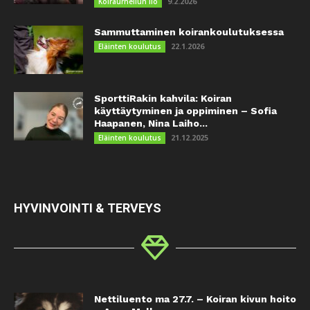
9.2.2026
Koiraurheilun ilo
Sammuttaminen koirankoulutuksessa
22.1.2026
Eläinten koulutus
SporttiRakin kahvila: Koiran
käyttäytyminen ja oppiminen – Sofia
Haapanen, Nina Laiho...
21.12.2025
Eläinten koulutus
HYVINVOINTI & TERVEYS
Nettiluento ma 27.7. – Koiran kivun hoito