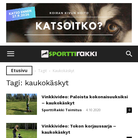
Etusivu
Tagit
Kaukokäskyt
Tagi: kaukokäskyt
Vinkkivideo: Paloista kokonaisuuksiksi
– kaukokäskyt
SporttiRakki Toimitus
-
4.10.2020
0
Vinkkivideo: Tokon korjaussarja –
kaukokäskyt