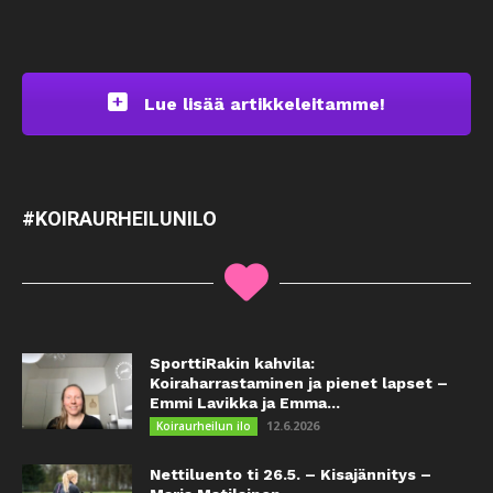
Lue lisää artikkeleitamme!
#KOIRAURHEILUNILO
SporttiRakin kahvila:
Koiraharrastaminen ja pienet lapset –
Emmi Lavikka ja Emma...
12.6.2026
Koiraurheilun ilo
Nettiluento ti 26.5. – Kisajännitys –