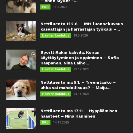
– Anne Myller –...
15.6.2026
PRO
Nettiluento ti 2.6. – MH-luonnekuvaus –
kasvattajan ja harrastajan työkalu –...
28.5.2026
Eläinten koulutus
SporttiRakin kahvila: Koiran
käyttäytyminen ja oppiminen – Sofia
Haapanen, Nina Laiho...
21.12.2025
Eläinten koulutus
Nettiluento ma 5.1. – Treenitauko –
uhka vai mahdollisuus? – Maiju...
23.11.2025
Eläinten koulutus
Nettiluento ma 17.11. – Hyppäämisen
haasteet – Nina Hänninen
14.11.2025
PRO