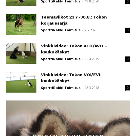
SporttiRakki Toimitus
-
19.8.2020
0
Teemaviikot 23.7.-30.8.: Tokon
korjaussarja
SporttiRakki Toimitus
-
2.7.2020
0
Vinkkivideo: Tokon ALO/AVO –
kaukokäskyt
SporttiRakki Toimitus
-
12.4.2019
0
Vinkkivideo: Tokon VOI/EVL –
kaukokäskyt
SporttiRakki Toimitus
-
18.3.2018
0