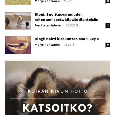
Marjo Rantanen
-
2.7.2018
0
Blogi: Suoritusvarmuuden
rakentamisesta kilpailutilanteisiin
Eva-Lotta Halonen
-
26.5.2018
2
Blogi: Kohti kisakuntoa osa 1: Lepo
Marjo Rantanen
-
1.3.2018
0