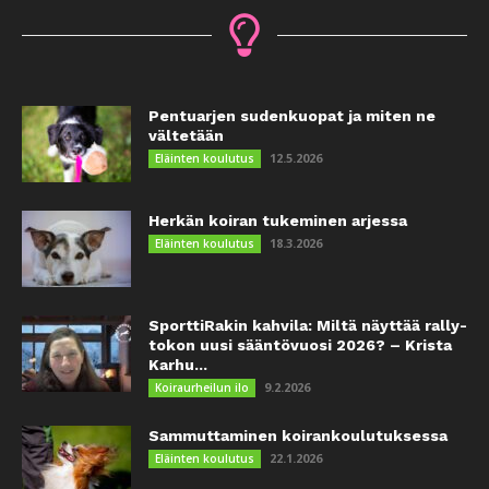
Pentuarjen sudenkuopat ja miten ne
vältetään
12.5.2026
Eläinten koulutus
Herkän koiran tukeminen arjessa
18.3.2026
Eläinten koulutus
SporttiRakin kahvila: Miltä näyttää rally-
tokon uusi sääntövuosi 2026? – Krista
Karhu...
9.2.2026
Koiraurheilun ilo
Sammuttaminen koirankoulutuksessa
22.1.2026
Eläinten koulutus