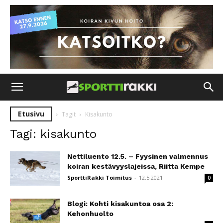
Etusivu
Tagit
Kisakunto
Tagi: kisakunto
Nettiluento 12.5. – Fyysinen valmennus
koiran kestävyyslajeissa, Riitta Kempe
SporttiRakki Toimitus
-
12.5.2021
0
Blogi: Kohti kisakuntoa osa 2:
Kehonhuolto