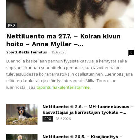
PRO
Nettiluento ma 27.7. – Koiran kivun
hoito – Anne Myller –...
SporttiRakki Toimitus
-
15.6.2026
0
Luennolla käsitellään pennun fyysistä kasvua ja kehitystä sekä
sopivan liikunnan suunnittelua pennulle, kun tavoitteena on
tulevaisuudessa koiraharrastuksiin osallistuminen. Luennoitsijana
eläinten kouluttaja ja eläinfysioterapeutti Milka Tauru. Lue
luennosta lisää
tapahtumakalenteristamme
.
Nettiluento ti 2.6. – MH-luonnekuvaus –
kasvattajan ja harrastajan työkalu –...
28.5.2026
PRO
Nettiluento ti 26.5. – Kisajännitys –