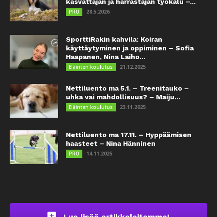
kasvattajan ja harrastajan työkalu –...
28.5.2026
PRO
SporttiRakin kahvila: Koiran
käyttäytyminen ja oppiminen – Sofia
Haapanen, Nina Laiho...
21.12.2025
Eläinten koulutus
Nettiluento ma 5.1. – Treenitauko –
uhka vai mahdollisuus? – Maiju...
23.11.2025
Eläinten koulutus
Nettiluento ma 17.11. – Hyppäämisen
haasteet – Nina Hänninen
14.11.2025
PRO
Lue lisää artikkeleitamme!