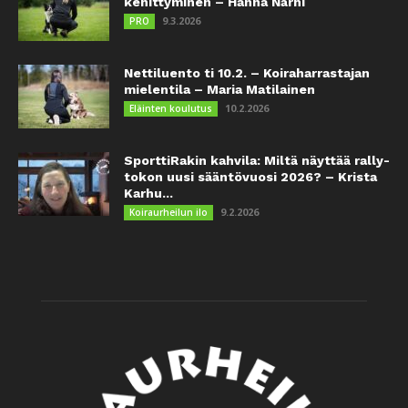
kehittyminen – Hanna Närhi
9.3.2026
PRO
Nettiluento ti 10.2. – Koiraharrastajan
mielentila – Maria Matilainen
10.2.2026
Eläinten koulutus
SporttiRakin kahvila: Miltä näyttää rally-
tokon uusi sääntövuosi 2026? – Krista
Karhu...
9.2.2026
Koiraurheilun ilo