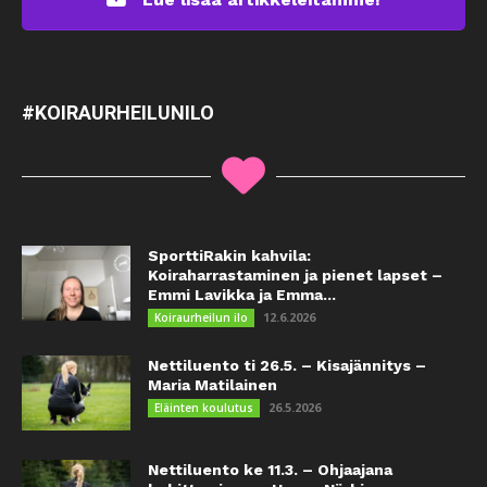
#KOIRAURHEILUNILO
SporttiRakin kahvila:
Koiraharrastaminen ja pienet lapset –
Emmi Lavikka ja Emma...
12.6.2026
Koiraurheilun ilo
Nettiluento ti 26.5. – Kisajännitys –
Maria Matilainen
26.5.2026
Eläinten koulutus
Nettiluento ke 11.3. – Ohjaajana