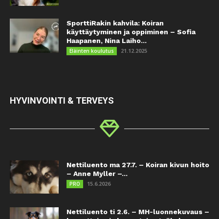
SporttiRakin kahvila: Koiran
käyttäytyminen ja oppiminen – Sofia
Haapanen, Nina Laiho...
21.12.2025
Eläinten koulutus
HYVINVOINTI & TERVEYS
Nettiluento ma 27.7. – Koiran kivun hoito
– Anne Myller –...
15.6.2026
PRO
Nettiluento ti 2.6. – MH-luonnekuvaus –