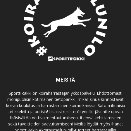
MEISTÄ
SporttiRakki on koiraharrastajan ykköspalvelu! Ehdottomasti
monipuolisin kotimainen tietopankki, mikäli sinua kiinnostavat
koiran koulutus ja harrastaminen koiran kanssa. Satoja ilmaisia
artikkeleita ja uutisia! Lisäksi rekisteröityneille jäsenille upeaa
lisäsisältöä nettivalmentautumiseen, itsensä kehittämiseen
sekä tavoitteiden saavuttamiseen! Meiltä löydät myös ihanat
SporttiRakin #koiraurheilunilo®-tuotteet harrastajalle!