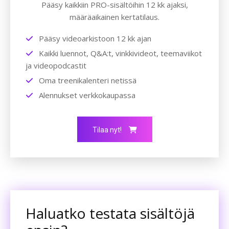
Pääsy kaikkiin PRO-sisältöihin 12 kk ajaksi,
määräaikainen kertatilaus.
Pääsy videoarkistoon 12 kk ajan
Kaikki luennot, Q&A:t, vinkkivideot, teemaviikot
ja videopodcastit
Oma treenikalenteri netissä
Alennukset verkkokaupassa
Tilaa nyt!
Haluatko testata sisältöjä