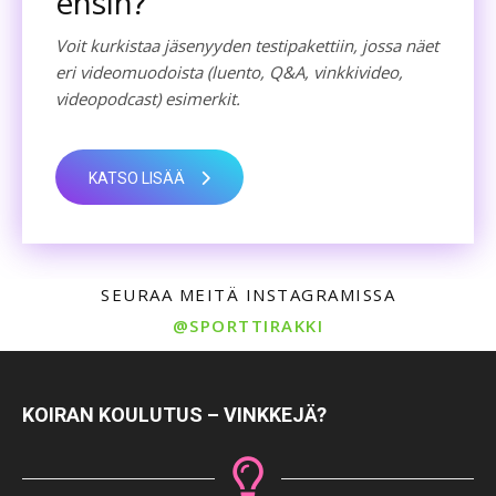
ensin?
Voit kurkistaa jäsenyyden testipakettiin, jossa näet
eri videomuodoista (luento, Q&A, vinkkivideo,
videopodcast) esimerkit.
KATSO LISÄÄ
SEURAA MEITÄ INSTAGRAMISSA
@SPORTTIRAKKI
KOIRAN KOULUTUS – VINKKEJÄ?