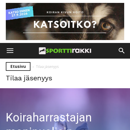
Etusivu
Tilaa jäsenyys
Tilaa jäsenyys
Koiraharrastajan