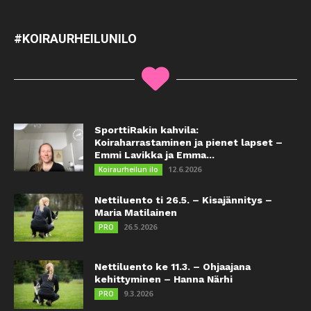
#KOIRAURHEILUNILO
SporttiRakin kahvila:
Koiraharrastaminen ja pienet lapset –
Emmi Lavikka ja Emma...
12.6.2026
Koiraurheilun ilo
Nettiluento ti 26.5. – Kisajännitys –
Maria Matilainen
26.5.2026
PRO
Nettiluento ke 11.3. – Ohjaajana
kehittyminen – Hanna Närhi
9.3.2026
PRO