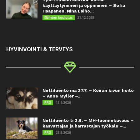
käyttäytyminen ja oppiminen – Sofia
Haapanen, Nina Laiho...
21.12.2025
Eläinten koulutus
HYVINVOINTI & TERVEYS
Nettiluento ma 27.7. – Koiran kivun hoito
– Anne Myller –...
15.6.2026
PRO
Nettiluento ti 2.6. – MH-luonnekuvaus –
kasvattajan ja harrastajan työkalu –...
28.5.2026
PRO