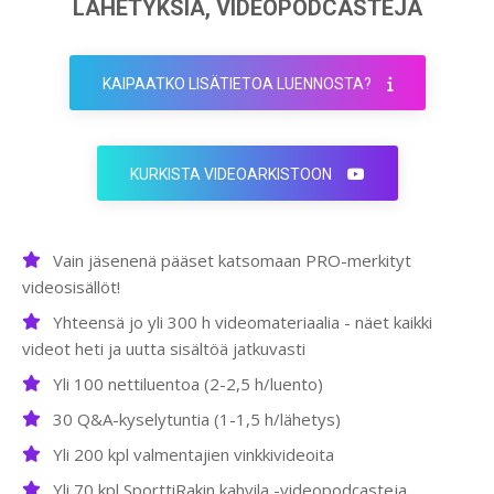
LÄHETYKSIÄ, VIDEOPODCASTEJA
KAIPAATKO LISÄTIETOA LUENNOSTA?
KURKISTA VIDEOARKISTOON
Vain jäsenenä pääset katsomaan PRO-merkityt
videosisällöt!
Yhteensä jo yli 300 h videomateriaalia - näet kaikki
videot heti ja uutta sisältöä jatkuvasti
Yli 100 nettiluentoa (2-2,5 h/luento)
30 Q&A-kyselytuntia (1-1,5 h/lähetys)
Yli 200 kpl valmentajien vinkkivideoita
Yli 70 kpl SporttiRakin kahvila -videopodcasteja