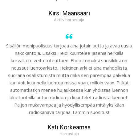
Kirsi Maansaari
Aktiiviharrastaja
Sisällön monipuolisuus tarjoaa aina jotain uutta ja avaa uusia
näkökantoja. Lisäksi Heidi kuuntelee jäseniä herkällä
korvalla toiveita toteuttaen. Ehdottomaksi suosikiksi on
noussut luentoarkisto. Hektinen arki ei aina mahdollista
suorana osallistumista mutta mikä sen parempaa palvelua
kun voit kuunnella luentoa missä vaan, milloin vaan. Pitkät
automatkatkin menee hujauksessa kun yhdistää luennon
bluetoothilla auton radioon ja kuuntelet radiosta luennot.
Paljon mukavampaa ja hyödyllisempää mitä yksikään
radiokanava tarjoaa. Lämmin suositus!
Kati Korkeamaa
Harrastaja