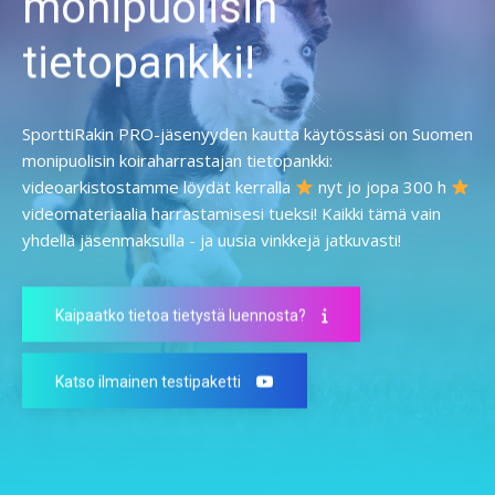
monipuolisin
tietopankki!
SporttiRakin PRO-jäsenyyden kautta käytössäsi on Suomen
monipuolisin koiraharrastajan tietopankki:
videoarkistostamme löydät kerralla
nyt jo jopa 300 h
videomateriaalia harrastamisesi tueksi! Kaikki tämä vain
yhdellä jäsenmaksulla - ja uusia vinkkejä jatkuvasti!
Kaipaatko tietoa tietystä luennosta?
Katso ilmainen testipaketti