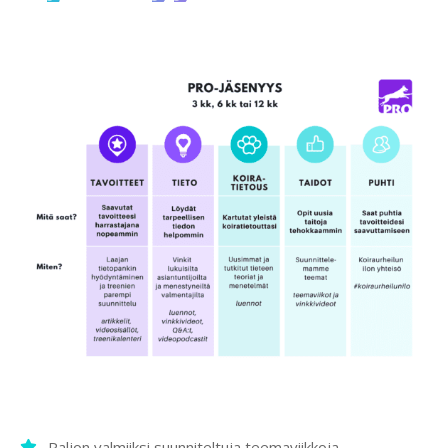
Paljon valmiiksi suunniteltuja teemaviikkoja