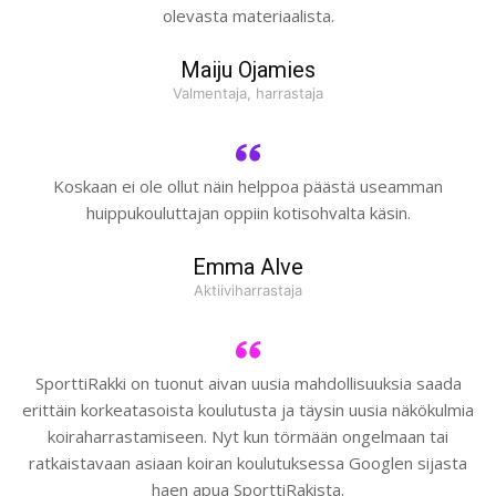
olevasta materiaalista.
Maiju Ojamies
Valmentaja, harrastaja
Koskaan ei ole ollut näin helppoa päästä useamman
huippukouluttajan oppiin kotisohvalta käsin.
Emma Alve
Aktiiviharrastaja
SporttiRakki on tuonut aivan uusia mahdollisuuksia saada
erittäin korkeatasoista koulutusta ja täysin uusia näkökulmia
koiraharrastamiseen. Nyt kun törmään ongelmaan tai
ratkaistavaan asiaan koiran koulutuksessa Googlen sijasta
haen apua SporttiRakista.