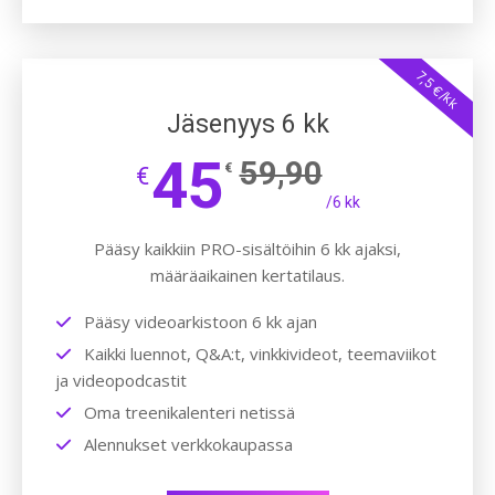
7,5 €/kk
Jäsenyys 6 kk
45
59,90
€
€
/6 kk
Pääsy kaikkiin PRO-sisältöihin 6 kk ajaksi,
määräaikainen kertatilaus.
Pääsy videoarkistoon 6 kk ajan
Kaikki luennot, Q&A:t, vinkkivideot, teemaviikot
ja videopodcastit
Oma treenikalenteri netissä
Alennukset verkkokaupassa