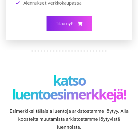
Alennukset verkkokaupassa
Tilaa nyt!
katso
luentoesimerkkejä!
Esimerkiksi tällaisia luentoja arkistostamme löytyy. Alla
koosteita muutamista arkistostamme löytyvistä
luennoista.