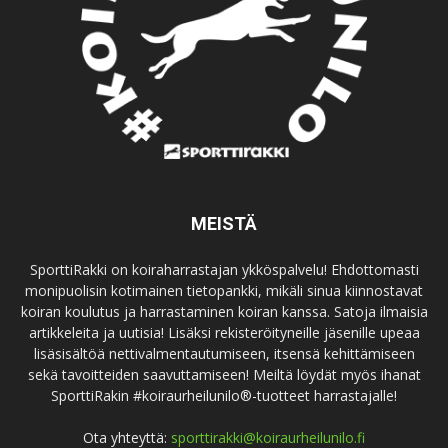
MEISTÄ
SporttiRakki on koiraharrastajan ykköspalvelu! Ehdottomasti
monipuolisin kotimainen tietopankki, mikäli sinua kiinnostavat
koiran koulutus ja harrastaminen koiran kanssa. Satoja ilmaisia
artikkeleita ja uutisia! Lisäksi rekisteröityneille jäsenille upeaa
lisäsisältöä nettivalmentautumiseen, itsensä kehittämiseen
sekä tavoitteiden saavuttamiseen! Meiltä löydät myös ihanat
SporttiRakin #koiraurheilunilo®-tuotteet harrastajalle!
Ota yhteyttä:
sporttirakki@koiraurheilunilo.fi