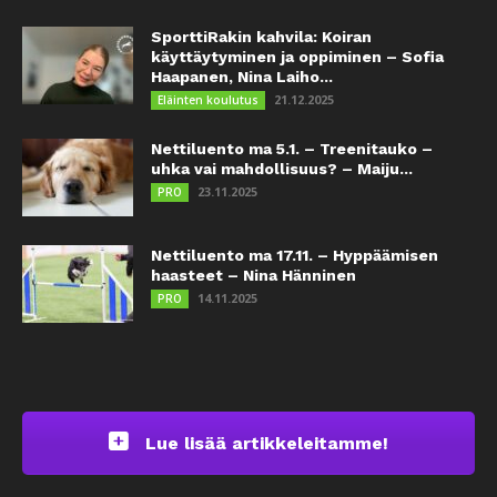
SporttiRakin kahvila: Koiran
käyttäytyminen ja oppiminen – Sofia
Haapanen, Nina Laiho...
21.12.2025
Eläinten koulutus
Nettiluento ma 5.1. – Treenitauko –
uhka vai mahdollisuus? – Maiju...
23.11.2025
PRO
Nettiluento ma 17.11. – Hyppäämisen
haasteet – Nina Hänninen
14.11.2025
PRO
Lue lisää artikkeleitamme!