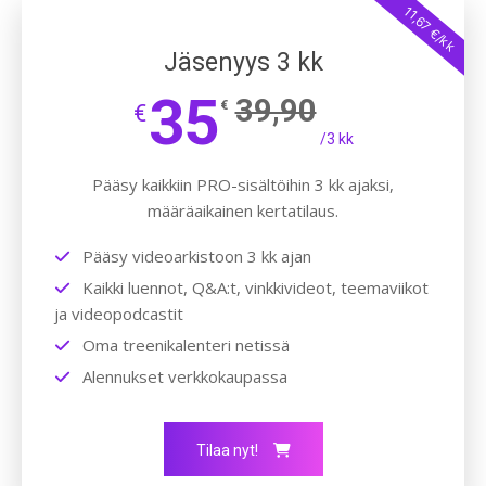
11,67 €/kk
Jäsenyys 3 kk
35
39,90
€
€
/3 kk
Pääsy kaikkiin PRO-sisältöihin 3 kk ajaksi,
määräaikainen kertatilaus.
Pääsy videoarkistoon 3 kk ajan
Kaikki luennot, Q&A:t, vinkkivideot, teemaviikot
ja videopodcastit
Oma treenikalenteri netissä
Alennukset verkkokaupassa
Tilaa nyt!