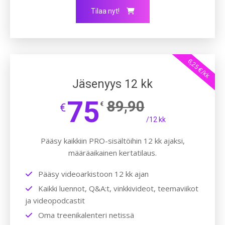
Tilaa nyt!
6,25 €/kk
Jäsenyys 12 kk
75
89,90
€
€
/12 kk
Pääsy kaikkiin PRO-sisältöihin 12 kk ajaksi,
määräaikainen kertatilaus.
Pääsy videoarkistoon 12 kk ajan
Kaikki luennot, Q&A:t, vinkkivideot, teemaviikot
ja videopodcastit
Oma treenikalenteri netissä