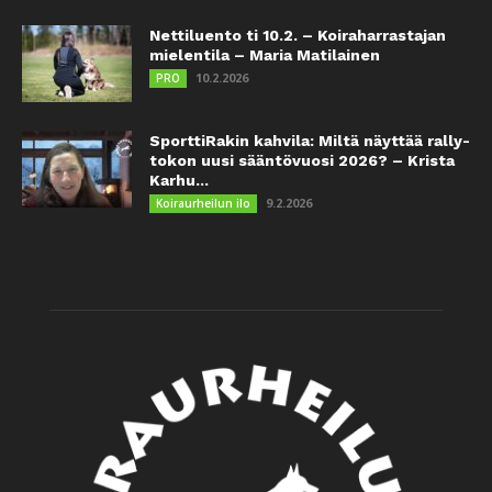
Nettiluento ti 10.2. – Koiraharrastajan
mielentila – Maria Matilainen
10.2.2026
PRO
SporttiRakin kahvila: Miltä näyttää rally-
tokon uusi sääntövuosi 2026? – Krista
Karhu...
9.2.2026
Koiraurheilun ilo