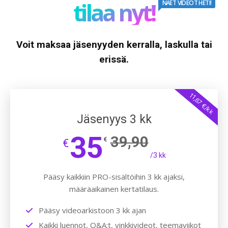
tilaa nyt!
NÄET VIDEOT HETI!
Voit maksaa jäsenyyden kerralla, laskulla tai
erissä.
11,67 €/kk
Jäsenyys 3 kk
35
39,90
€
€
/3 kk
Pääsy kaikkiin PRO-sisältöihin 3 kk ajaksi,
määräaikainen kertatilaus.
Pääsy videoarkistoon 3 kk ajan
Kaikki luennot, Q&A:t, vinkkivideot, teemaviikot