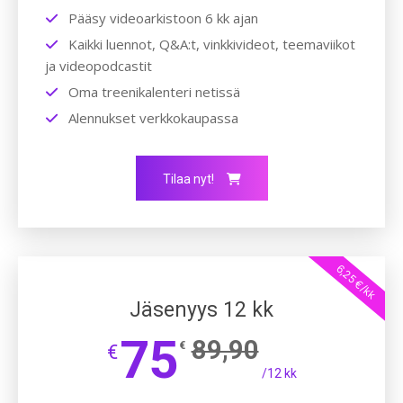
Pääsy videoarkistoon 6 kk ajan
Kaikki luennot, Q&A:t, vinkkivideot, teemaviikot
ja videopodcastit
Oma treenikalenteri netissä
Alennukset verkkokaupassa
Tilaa nyt!
6,25 €/kk
Jäsenyys 12 kk
75
89,90
€
€
/12 kk