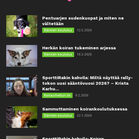
Pentuarjen sudenkuopat ja miten ne
vältetään
12.5.2026
Eläinten koulutus
Herkän koiran tukeminen arjessa
18.3.2026
Eläinten koulutus
SporttiRakin kahvila: Miltä näyttää rally-
tokon uusi sääntövuosi 2026? – Krista
Karhu...
9.2.2026
Koiraurheilun ilo
Sammuttaminen koirankoulutuksessa
22.1.2026
Eläinten koulutus
SporttiRakin kahvila: Koiran