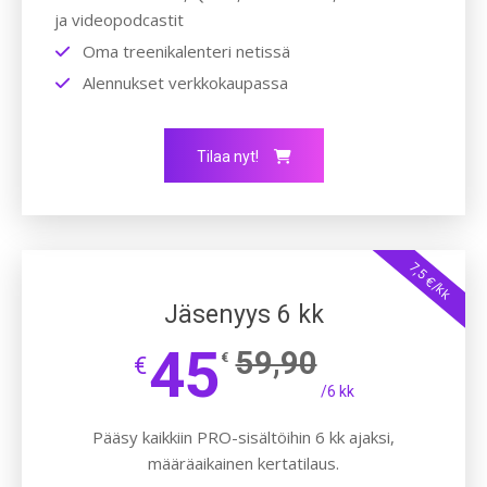
ja videopodcastit
Oma treenikalenteri netissä
Alennukset verkkokaupassa
Tilaa nyt!
7,5 €/kk
Jäsenyys 6 kk
45
59,90
€
€
/6 kk
Pääsy kaikkiin PRO-sisältöihin 6 kk ajaksi,
määräaikainen kertatilaus.