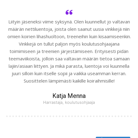
Liityin jäseneksi viime syksynä. Olen kuunnellut jo valtavan
määrän nettiluentoja, joista olen saanut uusia vinkkejä niin
omien koirien lihashuoltoon, treeneihin kuin kisaamiseenkin.
Vinkkejä on tullut paljon myös koulutusohjaajana
toimimiseen ja treenien järjestämiseen. Erityisesti pidän
teemaviikoista, jolloin saa valtavan määrän tietoa samaan
lajiin/asiaan liittyen. Ja mikä parasta, luentoja voi kuunnella
juuri silloin kuin itselle sopii ja vaikka useamman kerran.
Suosittelen lämpimästi kaikille koiraihmisille!
Katja Menna
Harrastaja, koulutusohjaaja