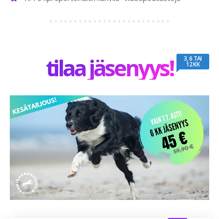
tilaa jäsenyys!
3, 6 TAI
12 KK