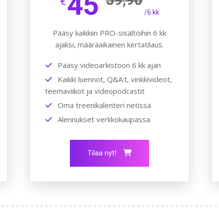
45
€
/6 kk
Pääsy kaikkiin PRO-sisältöihin 6 kk
ajaksi, määräaikainen kertatilaus.
Pääsy videoarkistoon 6 kk ajan
Kaikki luennot, Q&A:t, vinkkivideot,
teemaviikot ja videopodcastit
Oma treenikalenteri netissä
Alennukset verkkokaupassa
Tilaa nyt!