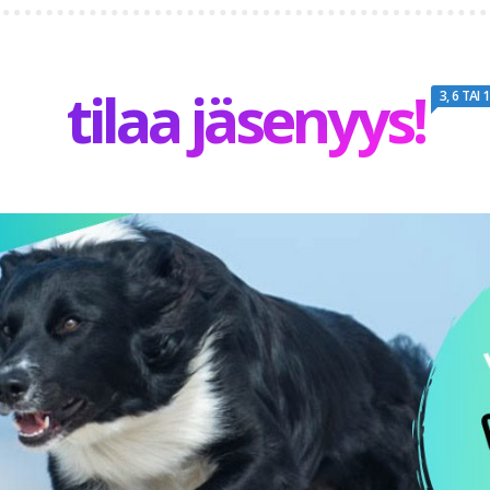
tilaa jäsenyys!
3, 6 TAI 