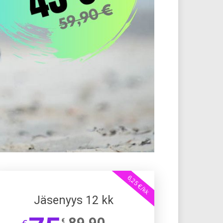
6,25 €/kk
Jäsenyys 12 kk
89,90
€