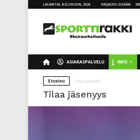
LAUANTAI, 8 ELOKUUN, 2026
KIRJAUDU SISÄÄN
ME
SporttiRakki
ASIAKASPALVELU
INFO
Etusivu
Tilaa jäsenyys
Tilaa jäsenyys