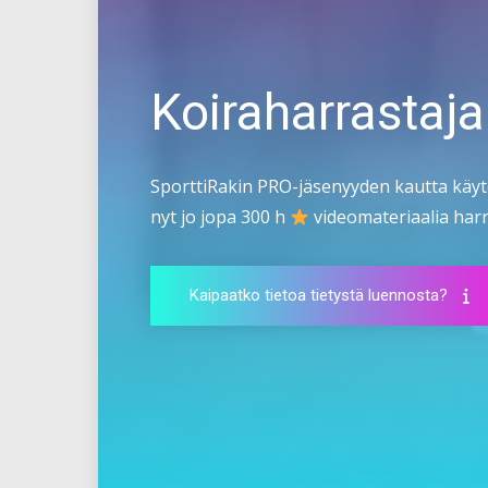
Koiraharrastaja
SporttiRakin PRO-jäsenyyden kautta käyt
nyt jo jopa 300 h
videomateriaalia harra
Kaipaatko tietoa tietystä luennosta?