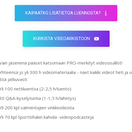
KAIPAATKO LISÄTIETOA LUENNOSTA?
KURKISTA VIDEOARKISTOON
Vain jäsenenä pääset katsomaan PRO-merkityt videosisällöt!
Yhteensä jo yli 300 h videomateriaalia - näet kaikki videot heti ja 
ltöä jatkuvasti
Yli 100 nettiluentoa (2-2,5 h/luento)
30 Q&A-kyselytuntia (1-1,5 h/lähetys)
Yli 200 kpl valmentajien vinkkivideoita
Yli 70 kpl SporttiRakin kahvila -videopodcasteja