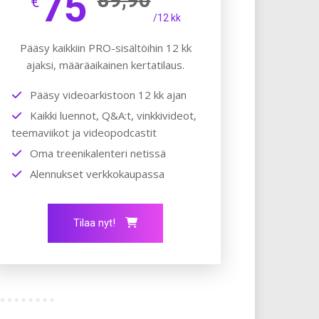
75
€
/12 kk
Pääsy kaikkiin PRO-sisältöihin 12 kk
ajaksi, määräaikainen kertatilaus.
Pääsy videoarkistoon 12 kk ajan
Kaikki luennot, Q&A:t, vinkkivideot,
teemaviikot ja videopodcastit
Oma treenikalenteri netissä
Alennukset verkkokaupassa
Tilaa nyt!