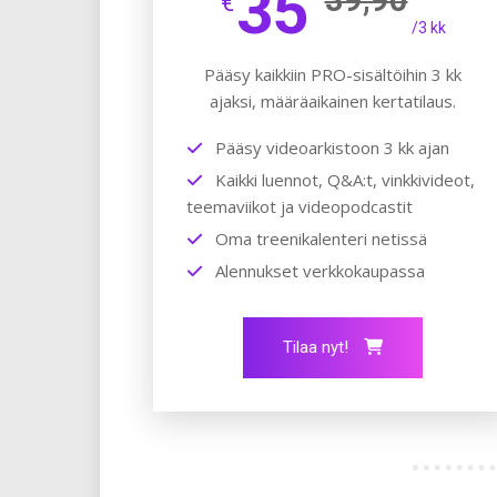
35
€
/3 kk
Pääsy kaikkiin PRO-sisältöihin 3 kk
ajaksi, määräaikainen kertatilaus.
Pääsy videoarkistoon 3 kk ajan
Kaikki luennot, Q&A:t, vinkkivideot,
teemaviikot ja videopodcastit
Oma treenikalenteri netissä
Alennukset verkkokaupassa
Tilaa nyt!