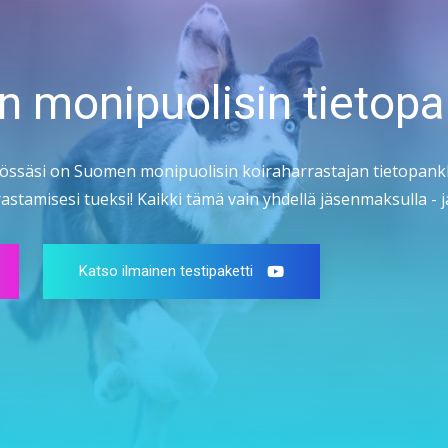
n monipuolisin tietopa
össäsi on Suomen monipuolisin koiraharrastajan tietopankk
stamisesi tueksi! Kaikki tämä vain yhdellä jäsenmaksulla - ja
Katso ilmainen testipaketti