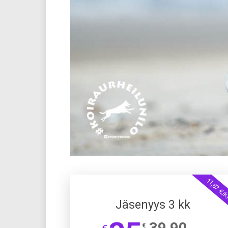
11,67 €/
Jäsenyys 3 kk
39,90
€