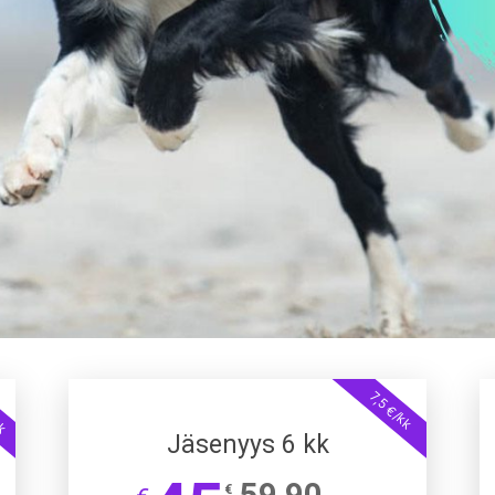
kk
7,5 €/kk
Jäsenyys 6 kk
59,90
€