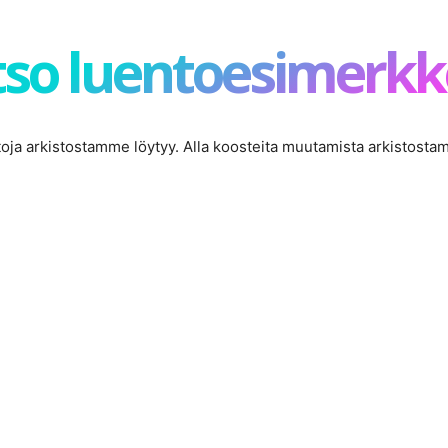
so luentoesimerkk
ntoja arkistostamme löytyy. Alla koosteita muutamista arkistosta