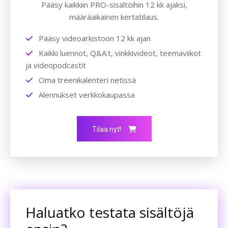
Pääsy kaikkiin PRO-sisältöihin 12 kk ajaksi,
määräaikainen kertatilaus.
Pääsy videoarkistoon 12 kk ajan
Kaikki luennot, Q&A:t, vinkkivideot, teemaviikot
ja videopodcastit
Oma treenikalenteri netissä
Alennukset verkkokaupassa
Tilaa nyt!
Haluatko testata sisältöjä