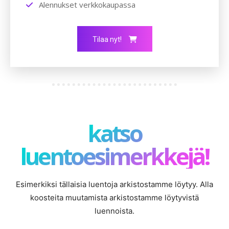
Alennukset verkkokaupassa
Tilaa nyt!
katso
luentoesimerkkejä!
Esimerkiksi tällaisia luentoja arkistostamme löytyy. Alla
koosteita muutamista arkistostamme löytyvistä
luennoista.