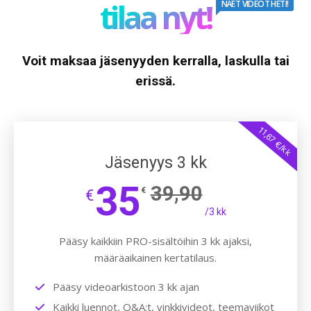
tilaa nyt!
NÄET VIDEOT HETI!
Voit maksaa jäsenyyden kerralla, laskulla tai
erissä.
11,67 €/kk
Jäsenyys 3 kk
35
39,90
€
€
/3 kk
Pääsy kaikkiin PRO-sisältöihin 3 kk ajaksi,
määräaikainen kertatilaus.
Pääsy videoarkistoon 3 kk ajan
Kaikki luennot, Q&A:t, vinkkivideot, teemaviikot