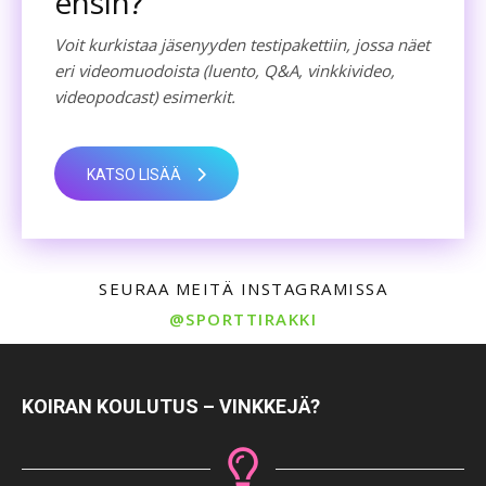
ensin?
Voit kurkistaa jäsenyyden testipakettiin, jossa näet
eri videomuodoista (luento, Q&A, vinkkivideo,
videopodcast) esimerkit.
KATSO LISÄÄ
SEURAA MEITÄ INSTAGRAMISSA
@SPORTTIRAKKI
KOIRAN KOULUTUS – VINKKEJÄ?