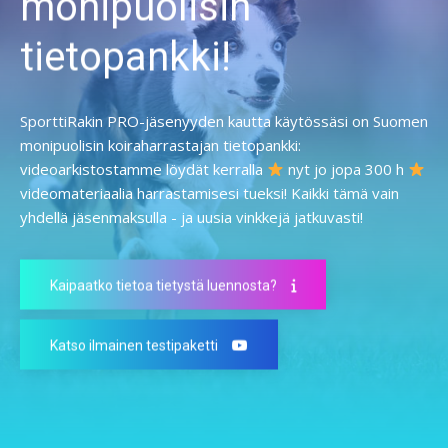
monipuolisin
tietopankki!
SporttiRakin PRO-jäsenyyden kautta käytössäsi on Suomen
monipuolisin koiraharrastajan tietopankki:
videoarkistostamme löydät kerralla
nyt jo jopa 300 h
videomateriaalia harrastamisesi tueksi! Kaikki tämä vain
yhdellä jäsenmaksulla - ja uusia vinkkejä jatkuvasti!
Kaipaatko tietoa tietystä luennosta?
Katso ilmainen testipaketti