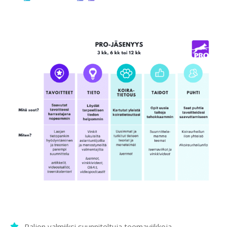
Paljon valmiiksi suunniteltuja teemaviikkoja