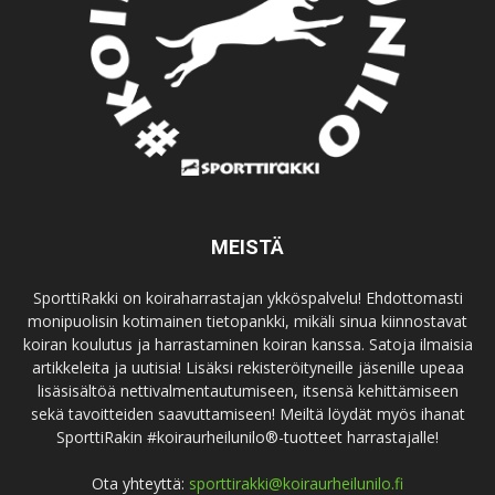
MEISTÄ
SporttiRakki on koiraharrastajan ykköspalvelu! Ehdottomasti
monipuolisin kotimainen tietopankki, mikäli sinua kiinnostavat
koiran koulutus ja harrastaminen koiran kanssa. Satoja ilmaisia
artikkeleita ja uutisia! Lisäksi rekisteröityneille jäsenille upeaa
lisäsisältöä nettivalmentautumiseen, itsensä kehittämiseen
sekä tavoitteiden saavuttamiseen! Meiltä löydät myös ihanat
SporttiRakin #koiraurheilunilo®-tuotteet harrastajalle!
Ota yhteyttä:
sporttirakki@koiraurheilunilo.fi