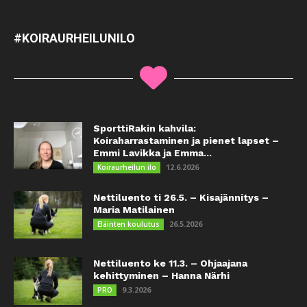
#KOIRAURHEILUNILO
SporttiRakin kahvila:
Koiraharrastaminen ja pienet lapset –
Emmi Lavikka ja Emma...
12.6.2026
Koiraurheilun ilo
Nettiluento ti 26.5. – Kisajännitys –
Maria Matilainen
26.5.2026
Eläinten koulutus
Nettiluento ke 11.3. – Ohjaajana
kehittyminen – Hanna Närhi
9.3.2026
PRO