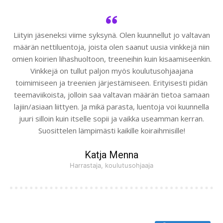
Liityin jäseneksi viime syksynä. Olen kuunnellut jo valtavan
määrän nettiluentoja, joista olen saanut uusia vinkkejä niin
omien koirien lihashuoltoon, treeneihin kuin kisaamiseenkin.
Vinkkejä on tullut paljon myös koulutusohjaajana
toimimiseen ja treenien järjestämiseen. Erityisesti pidän
teemaviikoista, jolloin saa valtavan määrän tietoa samaan
lajiin/asiaan liittyen. Ja mikä parasta, luentoja voi kuunnella
juuri silloin kuin itselle sopii ja vaikka useamman kerran.
Suosittelen lämpimästi kaikille koiraihmisille!
Katja Menna
Harrastaja, koulutusohjaaja