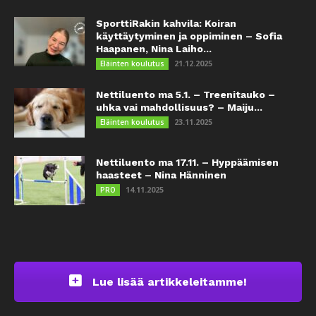
SporttiRakin kahvila: Koiran
käyttäytyminen ja oppiminen – Sofia
Haapanen, Nina Laiho...
21.12.2025
Eläinten koulutus
Nettiluento ma 5.1. – Treenitauko –
uhka vai mahdollisuus? – Maiju...
23.11.2025
Eläinten koulutus
Nettiluento ma 17.11. – Hyppäämisen
haasteet – Nina Hänninen
14.11.2025
PRO
Lue lisää artikkeleitamme!