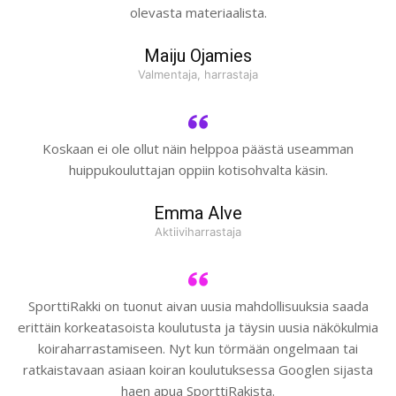
olevasta materiaalista.
Maiju Ojamies
Valmentaja, harrastaja
Koskaan ei ole ollut näin helppoa päästä useamman
huippukouluttajan oppiin kotisohvalta käsin.
Emma Alve
Aktiiviharrastaja
SporttiRakki on tuonut aivan uusia mahdollisuuksia saada
erittäin korkeatasoista koulutusta ja täysin uusia näkökulmia
koiraharrastamiseen. Nyt kun törmään ongelmaan tai
ratkaistavaan asiaan koiran koulutuksessa Googlen sijasta
haen apua SporttiRakista.