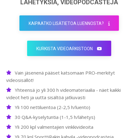
LÄHETYKSIÄ, VIDEOPODCASTEJA
KAIPAATKO LISÄTIETOA LUENNOSTA?
KURKISTA VIDEOARKISTOON
Vain jäsenenä pääset katsomaan PRO-merkityt
videosisällöt!
Yhteensä jo yli 300 h videomateriaalia - näet kaikki
videot heti ja uutta sisältöä jatkuvasti
Yli 100 nettiluentoa (2-2,5 h/luento)
30 Q&A-kyselytuntia (1-1,5 h/lähetys)
Yli 200 kpl valmentajien vinkkivideoita
Yli 70 kpl SporttiRakin kahvila -videopodcasteja