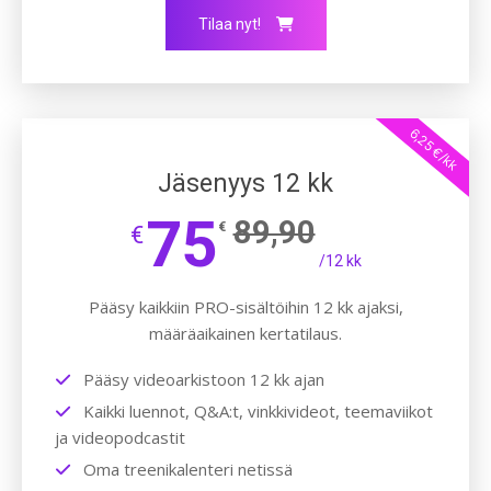
Tilaa nyt!
6,25 €/kk
Jäsenyys 12 kk
75
89,90
€
€
/12 kk
Pääsy kaikkiin PRO-sisältöihin 12 kk ajaksi,
määräaikainen kertatilaus.
Pääsy videoarkistoon 12 kk ajan
Kaikki luennot, Q&A:t, vinkkivideot, teemaviikot
ja videopodcastit
Oma treenikalenteri netissä