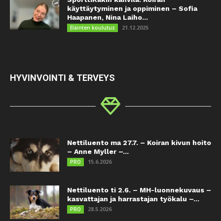
käyttäytyminen ja oppiminen – Sofia
Haapanen, Nina Laiho...
21.12.2025
Eläinten koulutus
HYVINVOINTI & TERVEYS
Nettiluento ma 27.7. – Koiran kivun hoito
– Anne Myller –...
15.6.2026
PRO
Nettiluento ti 2.6. – MH-luonnekuvaus –
kasvattajan ja harrastajan työkalu –...
28.5.2026
PRO