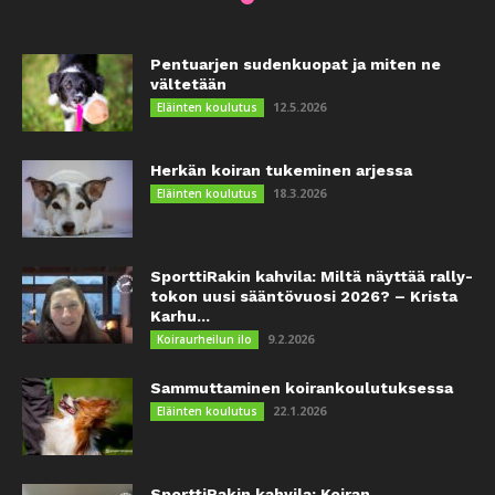
Pentuarjen sudenkuopat ja miten ne
vältetään
12.5.2026
Eläinten koulutus
Herkän koiran tukeminen arjessa
18.3.2026
Eläinten koulutus
SporttiRakin kahvila: Miltä näyttää rally-
tokon uusi sääntövuosi 2026? – Krista
Karhu...
9.2.2026
Koiraurheilun ilo
Sammuttaminen koirankoulutuksessa
22.1.2026
Eläinten koulutus
SporttiRakin kahvila: Koiran