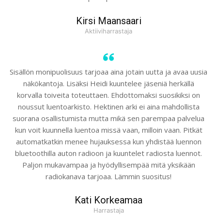
Kirsi Maansaari
Aktiiviharrastaja
Sisällön monipuolisuus tarjoaa aina jotain uutta ja avaa uusia
näkökantoja. Lisäksi Heidi kuuntelee jäseniä herkällä
korvalla toiveita toteuttaen. Ehdottomaksi suosikiksi on
noussut luentoarkisto. Hektinen arki ei aina mahdollista
suorana osallistumista mutta mikä sen parempaa palvelua
kun voit kuunnella luentoa missä vaan, milloin vaan. Pitkät
automatkatkin menee hujauksessa kun yhdistää luennon
bluetoothilla auton radioon ja kuuntelet radiosta luennot.
Paljon mukavampaa ja hyödyllisempää mitä yksikään
radiokanava tarjoaa. Lämmin suositus!
Kati Korkeamaa
Harrastaja