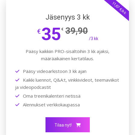
11,67 €/kk
Jäsenyys 3 kk
35
39,90
€
€
/3 kk
Pääsy kaikkiin PRO-sisältöihin 3 kk ajaksi,
määräaikainen kertatilaus.
Pääsy videoarkistoon 3 kk ajan
Kaikki luennot, Q&A:t, vinkkivideot, teemaviikot
ja videopodcastit
Oma treenikalenteri netissä
Alennukset verkkokaupassa
Tilaa nyt!