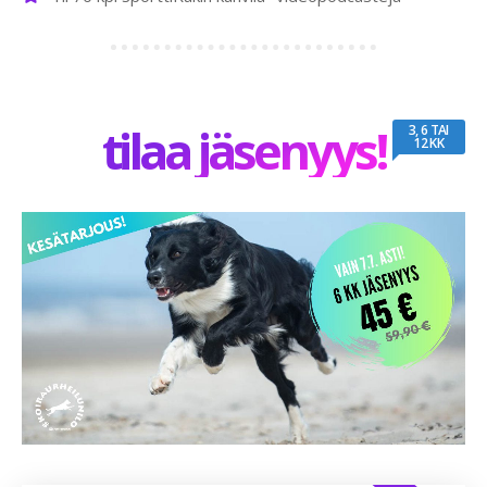
tilaa jäsenyys!
3, 6 TAI
12 KK