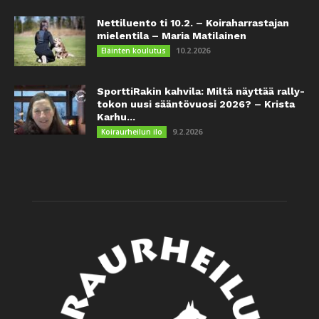
Nettiluento ti 10.2. – Koiraharrastajan
mielentila – Maria Matilainen
10.2.2026
Eläinten koulutus
SporttiRakin kahvila: Miltä näyttää rally-
tokon uusi sääntövuosi 2026? – Krista
Karhu...
9.2.2026
Koiraurheilun ilo