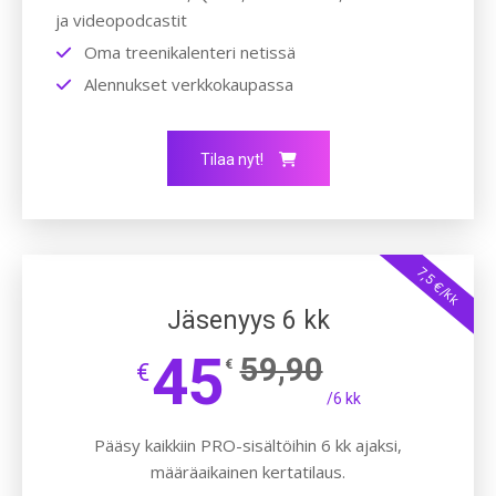
ja videopodcastit
Oma treenikalenteri netissä
Alennukset verkkokaupassa
Tilaa nyt!
7,5 €/kk
Jäsenyys 6 kk
45
59,90
€
€
/6 kk
Pääsy kaikkiin PRO-sisältöihin 6 kk ajaksi,
määräaikainen kertatilaus.