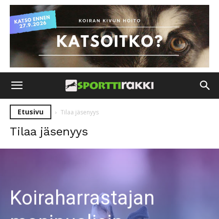
Etusivu
Tilaa jäsenyys
Tilaa jäsenyys
Koiraharrastajan