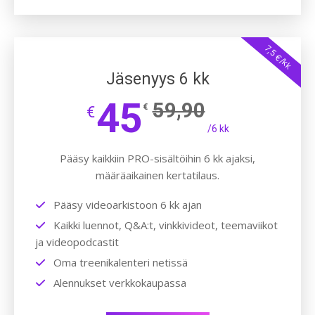
7,5 €/kk
Jäsenyys 6 kk
45
59,90
€
€
/6 kk
Pääsy kaikkiin PRO-sisältöihin 6 kk ajaksi,
määräaikainen kertatilaus.
Pääsy videoarkistoon 6 kk ajan
Kaikki luennot, Q&A:t, vinkkivideot, teemaviikot
ja videopodcastit
Oma treenikalenteri netissä
Alennukset verkkokaupassa