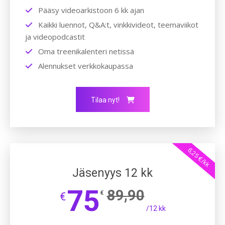
Pääsy videoarkistoon 6 kk ajan
Kaikki luennot, Q&A:t, vinkkivideot, teemaviikot
ja videopodcastit
Oma treenikalenteri netissä
Alennukset verkkokaupassa
Tilaa nyt!
6,25 €/kk
Jäsenyys 12 kk
75
89,90
€
€
/12 kk