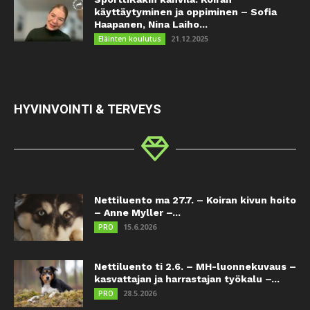
käyttäytyminen ja oppiminen – Sofia
Haapanen, Nina Laiho...
21.12.2025
Eläinten koulutus
HYVINVOINTI & TERVEYS
Nettiluento ma 27.7. – Koiran kivun hoito
– Anne Myller –...
15.6.2026
PRO
Nettiluento ti 2.6. – MH-luonnekuvaus –
kasvattajan ja harrastajan työkalu –...
28.5.2026
PRO