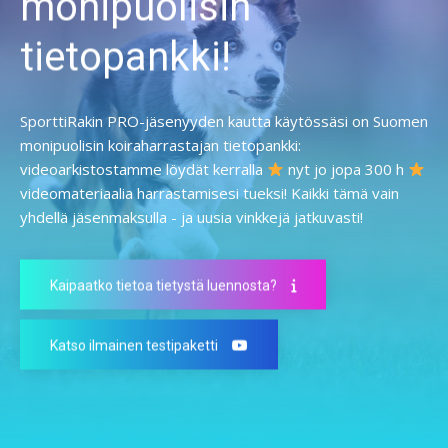
monipuolisin
tietopankki!
SporttiRakin PRO-jäsenyyden kautta käytössäsi on Suomen
monipuolisin koiraharrastajan tietopankki:
videoarkistostamme löydät kerralla
nyt jo jopa 300 h
videomateriaalia harrastamisesi tueksi! Kaikki tämä vain
yhdellä jäsenmaksulla - ja uusia vinkkejä jatkuvasti!
Kaipaatko tietoa tietystä luennosta?
Katso ilmainen testipaketti