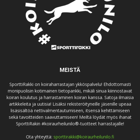
MEISTÄ
SporttiRakki on koiraharrastajan ykköspalvelu! Ehdottomasti
monipuolisin kotimainen tietopankki, mikäli sinua kiinnostavat
koiran koulutus ja harrastaminen koiran kanssa. Satoja ilmaisia
artikkeleita ja uutisia! Lisäksi rekisteröityneille jäsenille upeaa
lisäsisältöä nettivalmentautumiseen, itsensä kehittämiseen
sekä tavoitteiden saavuttamiseen! Meiltä löydät myös ihanat
SporttiRakin #koiraurheilunilo®-tuotteet harrastajalle!
Ota yhteyttä:
sporttirakki@koiraurheilunilo.fi