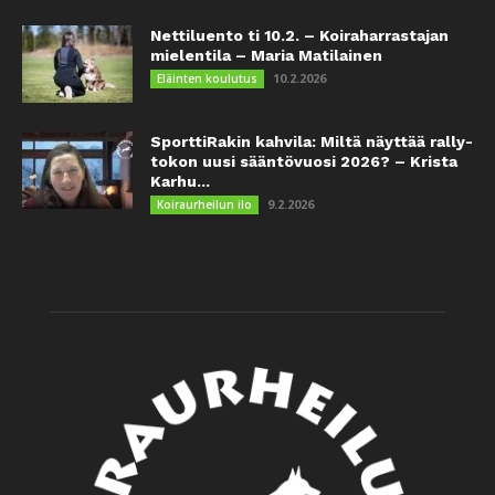
Nettiluento ti 10.2. – Koiraharrastajan
mielentila – Maria Matilainen
10.2.2026
Eläinten koulutus
SporttiRakin kahvila: Miltä näyttää rally-
tokon uusi sääntövuosi 2026? – Krista
Karhu...
9.2.2026
Koiraurheilun ilo