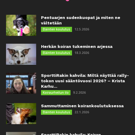
Pentuarjen sudenkuopat ja miten ne
vältetään
12.5.2026
Eläinten koulutus
Herkän koiran tukeminen arjessa
18.3.2026
Eläinten koulutus
SporttiRakin kahvila: Miltä näyttää rally-
tokon uusi sääntövuosi 2026? – Krista
Karhu...
9.2.2026
Koiraurheilun ilo
Sammuttaminen koirankoulutuksessa
22.1.2026
Eläinten koulutus
SporttiRakin kahvila: Koiran