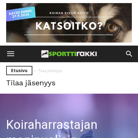
Etusivu
Tilaa jäsenyys
Tilaa jäsenyys
Koiraharrastajan