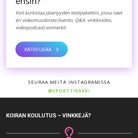
ensin?
Voit kurkistaa jäsenyyden testipakettiin, jossa näet
eri videomuodoista (luento, Q&A, vinkkivideo,
videopodcast) esimerkit.
KATSO LISÄÄ
SEURAA MEITÄ INSTAGRAMISSA
@SPORTTIRAKKI
KOIRAN KOULUTUS – VINKKEJÄ?