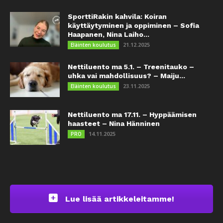
SporttiRakin kahvila: Koiran
käyttäytyminen ja oppiminen – Sofia
Haapanen, Nina Laiho...
21.12.2025
Eläinten koulutus
Nettiluento ma 5.1. – Treenitauko –
uhka vai mahdollisuus? – Maiju...
23.11.2025
Eläinten koulutus
Nettiluento ma 17.11. – Hyppäämisen
haasteet – Nina Hänninen
14.11.2025
PRO
Lue lisää artikkeleitamme!