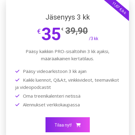
11,67 €/kk
Jäsenyys 3 kk
35
39,90
€
€
/3 kk
Pääsy kaikkiin PRO-sisältöihin 3 kk ajaksi,
määräaikainen kertatilaus.
Pääsy videoarkistoon 3 kk ajan
Kaikki luennot, Q&A:t, vinkkivideot, teemaviikot
ja videopodcastit
Oma treenikalenteri netissä
Alennukset verkkokaupassa
Tilaa nyt!