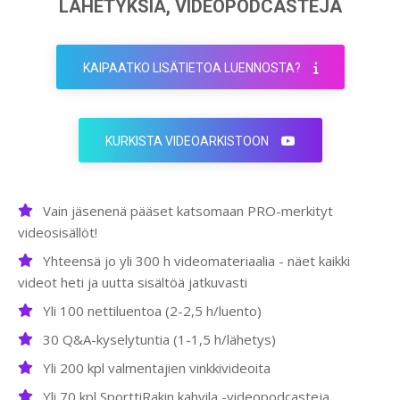
LÄHETYKSIÄ, VIDEOPODCASTEJA
KAIPAATKO LISÄTIETOA LUENNOSTA?
KURKISTA VIDEOARKISTOON
Vain jäsenenä pääset katsomaan PRO-merkityt
videosisällöt!
Yhteensä jo yli 300 h videomateriaalia - näet kaikki
videot heti ja uutta sisältöä jatkuvasti
Yli 100 nettiluentoa (2-2,5 h/luento)
30 Q&A-kyselytuntia (1-1,5 h/lähetys)
Yli 200 kpl valmentajien vinkkivideoita
Yli 70 kpl SporttiRakin kahvila -videopodcasteja