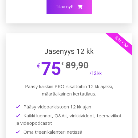
Tilaa nyt!
6,25 €/kk
Jäsenyys 12 kk
75
89,90
€
€
/12 kk
Pääsy kaikkiin PRO-sisältöihin 12 kk ajaksi,
määräaikainen kertatilaus.
Pääsy videoarkistoon 12 kk ajan
Kaikki luennot, Q&A:t, vinkkivideot, teemaviikot
ja videopodcastit
Oma treenikalenteri netissä