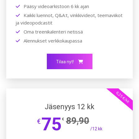
Pääsy videoarkistoon 6 kk ajan
Kaikki luennot, Q&A:t, vinkkivideot, teemaviikot
ja videopodcastit
Oma treenikalenteri netissä
Alennukset verkkokaupassa
Tilaa nyt!
6,25 €/kk
Jäsenyys 12 kk
75
89,90
€
€
/12 kk