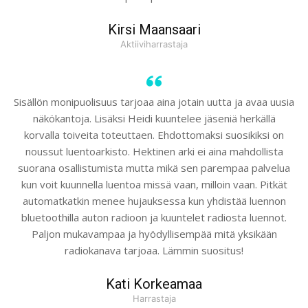
Kirsi Maansaari
Aktiiviharrastaja
Sisällön monipuolisuus tarjoaa aina jotain uutta ja avaa uusia
näkökantoja. Lisäksi Heidi kuuntelee jäseniä herkällä
korvalla toiveita toteuttaen. Ehdottomaksi suosikiksi on
noussut luentoarkisto. Hektinen arki ei aina mahdollista
suorana osallistumista mutta mikä sen parempaa palvelua
kun voit kuunnella luentoa missä vaan, milloin vaan. Pitkät
automatkatkin menee hujauksessa kun yhdistää luennon
bluetoothilla auton radioon ja kuuntelet radiosta luennot.
Paljon mukavampaa ja hyödyllisempää mitä yksikään
radiokanava tarjoaa. Lämmin suositus!
Kati Korkeamaa
Harrastaja