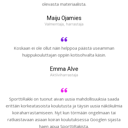
olevasta materiaalista.
Maiju Ojamies
Valmentaja, harrastaja
Koskaan ei ole ollut näin helppoa päästä useamman
huippukouluttajan oppiin kotisohvalta käsin.
Emma Alve
Aktiiviharrastaja
SporttiRakki on tuonut aivan uusia mahdollisuuksia saada
erittäin korkeatasoista koulutusta ja täysin uusia näkökulmia
koiraharrastamiseen. Nyt kun törmään ongelmaan tai
ratkaistavaan asiaan koiran koulutuksessa Googlen sijasta
haen apua SporttiRakista.