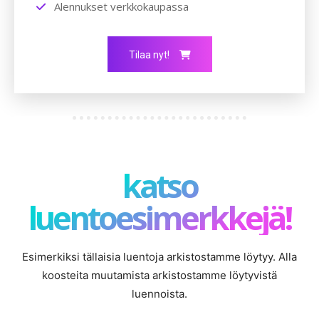
Alennukset verkkokaupassa
Tilaa nyt!
katso
luentoesimerkkejä!
Esimerkiksi tällaisia luentoja arkistostamme löytyy. Alla
koosteita muutamista arkistostamme löytyvistä
luennoista.