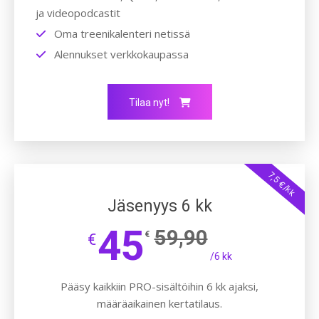
ja videopodcastit
Oma treenikalenteri netissä
Alennukset verkkokaupassa
Tilaa nyt!
7,5 €/kk
Jäsenyys 6 kk
45
59,90
€
€
/6 kk
Pääsy kaikkiin PRO-sisältöihin 6 kk ajaksi,
määräaikainen kertatilaus.