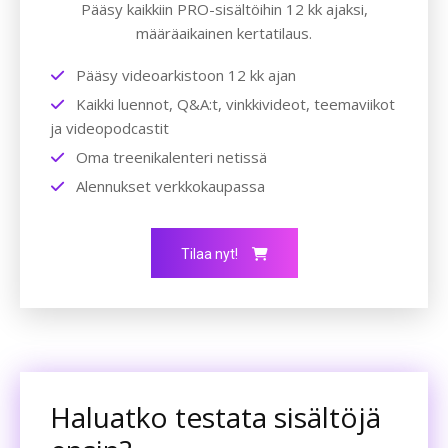
Pääsy kaikkiin PRO-sisältöihin 12 kk ajaksi,
määräaikainen kertatilaus.
Pääsy videoarkistoon 12 kk ajan
Kaikki luennot, Q&A:t, vinkkivideot, teemaviikot
ja videopodcastit
Oma treenikalenteri netissä
Alennukset verkkokaupassa
Tilaa nyt!
Haluatko testata sisältöjä