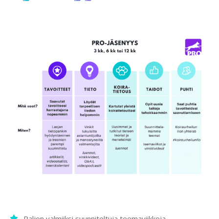
Paljon valmiiksi suunniteltuja teemaviikkoja