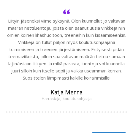
Liityin jäseneksi viime syksynä. Olen kuunnellut jo valtavan
määrän nettiluentoja, joista olen saanut uusia vinkkejä niin
omien koirien lihashuoltoon, treeneihin kuin kisaamiseenkin.
Vinkkejä on tullut paljon myös koulutusohjaajana
toimimiseen ja treenien järjestämiseen. Erityisesti pidän
teemaviikoista, jolloin saa valtavan määrän tietoa samaan
lajiin/asiaan liittyen. Ja mikä parasta, luentoja voi kuunnella
juuri silloin kuin itselle sopii ja vaikka useamman kerran.
Suosittelen lämpimästi kaikille koiraihmisille!
Katja Menna
Harrastaja, koulutusohjaaja