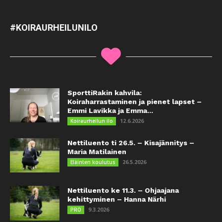
#KOIRAURHEILUNILO
SporttiRakin kahvila:
Koiraharrastaminen ja pienet lapset –
Emmi Lavikka ja Emma...
12.6.2026
Koiraurheilun ilo
Nettiluento ti 26.5. – Kisajännitys –
Maria Matilainen
26.5.2026
Eläinten koulutus
Nettiluento ke 11.3. – Ohjaajana
kehittyminen – Hanna Närhi
9.3.2026
PRO