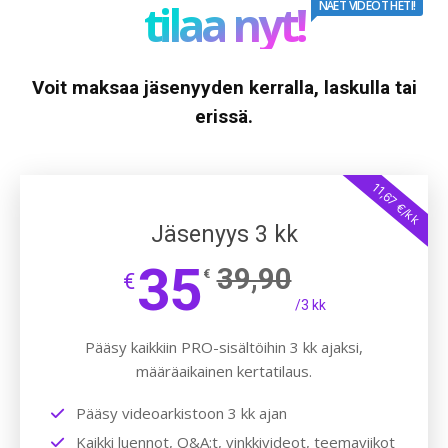
tilaa nyt!
NÄET VIDEOT HETI!
Voit maksaa jäsenyyden kerralla, laskulla tai
erissä.
11,67 €/kk
Jäsenyys 3 kk
35
39,90
€
€
/3 kk
Pääsy kaikkiin PRO-sisältöihin 3 kk ajaksi,
määräaikainen kertatilaus.
Pääsy videoarkistoon 3 kk ajan
Kaikki luennot, Q&A:t, vinkkivideot, teemaviikot