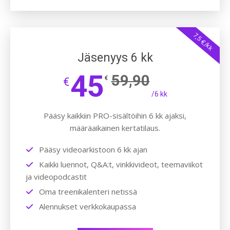
7,5 €/kk
Jäsenyys 6 kk
45
59,90
€
€
/6 kk
Pääsy kaikkiin PRO-sisältöihin 6 kk ajaksi,
määräaikainen kertatilaus.
Pääsy videoarkistoon 6 kk ajan
Kaikki luennot, Q&A:t, vinkkivideot, teemaviikot
ja videopodcastit
Oma treenikalenteri netissä
Alennukset verkkokaupassa