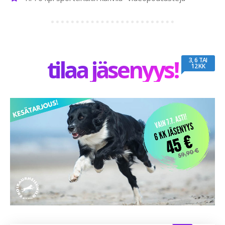
tilaa jäsenyys!
3, 6 TAI
12 KK