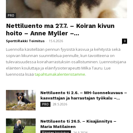
PRO
Nettiluento ma 27.7. – Koiran kivun
hoito – Anne Myller –...
SporttiRakki Toimitus
-
15.6.2026
0
Luennolla käsitellään pennun fyysistä kasvua ja kehitystä sekä
sopivan liikunnan suunnittelua pennulle, kun tavoitteena on
tulevaisuudessa koiraharrastuksiin osallistuminen. Luennoitsijana
eläinten kouluttaja ja eläinfysioterapeutti Milka Tauru. Lue
luennosta lisää
tapahtumakalenteristamme
.
Nettiluento ti 2.6. – MH-luonnekuvaus –
kasvattajan ja harrastajan työkalu –...
28.5.2026
PRO
Nettiluento ti 26.5. – Kisajännitys –
Maria Matilainen
26.5.2026
Eläinten koulutus