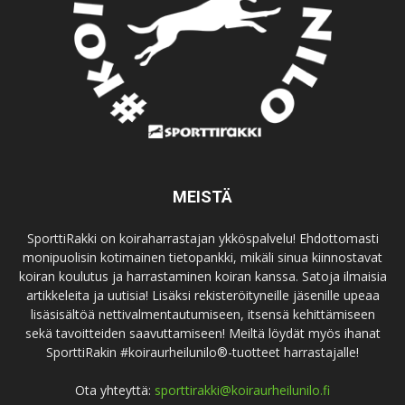
MEISTÄ
SporttiRakki on koiraharrastajan ykköspalvelu! Ehdottomasti
monipuolisin kotimainen tietopankki, mikäli sinua kiinnostavat
koiran koulutus ja harrastaminen koiran kanssa. Satoja ilmaisia
artikkeleita ja uutisia! Lisäksi rekisteröityneille jäsenille upeaa
lisäsisältöä nettivalmentautumiseen, itsensä kehittämiseen
sekä tavoitteiden saavuttamiseen! Meiltä löydät myös ihanat
SporttiRakin #koiraurheilunilo®-tuotteet harrastajalle!
Ota yhteyttä:
sporttirakki@koiraurheilunilo.fi