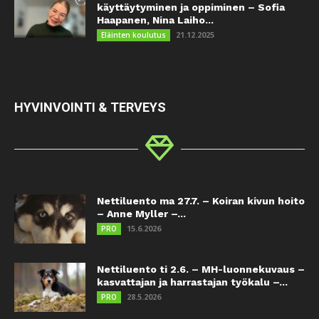
käyttäytyminen ja oppiminen – Sofia
Haapanen, Nina Laiho...
21.12.2025
Eläinten koulutus
HYVINVOINTI & TERVEYS
Nettiluento ma 27.7. – Koiran kivun hoito
– Anne Myller –...
15.6.2026
PRO
Nettiluento ti 2.6. – MH-luonnekuvaus –
kasvattajan ja harrastajan työkalu –...
28.5.2026
PRO