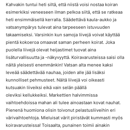
Kahvakin tuntui heti siltä, että niistä voisi nostaa koiran
esimerkiksi veneeseen ilman pelkoa siitä, että se ratkeaa
heti ensimmäisellä kerralla. Säädettävä kaula-aukko ja
vatsanympärys tulevat aina tarpeeseen istuvuuden
takaamiseksi. Varsinkin kun samoja liivejä voivat käyttää
pientä kokoeroa omaavat saman perheen koirat. Joka
puolella liivejä olevat heijastimet tuovat aina
lisäturvallisuutta ja -näkyvyyttä. Koiravarusteissa saisi olla
näitä yleisesti enemmänkin! Vatsan alta menee kaksi
leveää säädettävää nauhaa, joiden alle jää lisäksi
kunnolliset pehmusteet. Näitä liivejä voi oikeasti
kutsuakin liiveiksi eikä vain selän päällä
oleviksi kellukkeiksi. Markettien halvimmissa
vaihtoehdoissa mahan ali tulee ainoastaan kovat nauhat.
Pienenä huomiona olisin toivonut pelastusliiveihin eri
värivaihtoehtoja. Mieluisat värit piristävät kummasti myös
koiravarusteissa! Toisaalta, punainen toimii ainakin