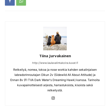
Tiina Jurvakainen
http://www.laulavalintukoira.kuvat.fi
Retkeilyä, nomea, tokoa ja nose workia kahden sekalinjaisen
labradorinnoutajan Oikun 2v (Sidewild All About Attitude) ja
Ennan 8v (FI TVA Dark Water's Dreaming Hawk) kanssa. Tarinoita
kuvapainotteisesti arjesta, harrastuksista, kisoista sekä
retkeilystä.