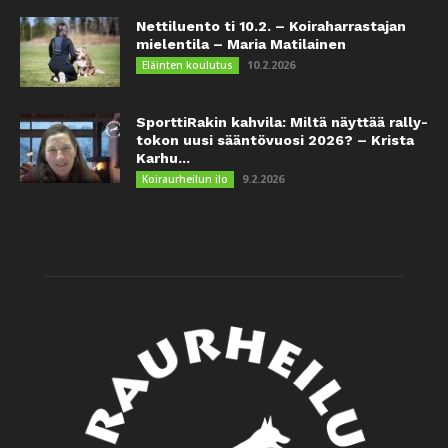
Nettiluento ti 10.2. – Koiraharrastajan
mielentila – Maria Matilainen
10.2.2026
Eläinten koulutus
SporttiRakin kahvila: Miltä näyttää rally-
tokon uusi sääntövuosi 2026? – Krista
Karhu...
9.2.2026
Koiraurheilun ilo