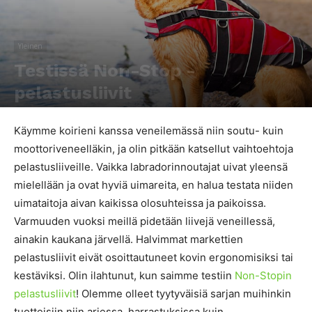
Yleinen
Testissä Non-Stop -
pelastusliivit
Kirjoittaja
Tiina Jurvakainen
-
3.9.2017
4287
0
Käymme koirieni kanssa veneilemässä niin soutu- kuin
moottoriveneelläkin, ja olin pitkään katsellut vaihtoehtoja
pelastusliiveille. Vaikka labradorinnoutajat uivat yleensä
mielellään ja ovat hyviä uimareita, en halua testata niiden
uimataitoja aivan kaikissa olosuhteissa ja paikoissa.
Varmuuden vuoksi meillä pidetään liivejä veneillessä,
ainakin kaukana järvellä. Halvimmat markettien
pelastusliivit eivät osoittautuneet kovin ergonomisiksi tai
kestäviksi. Olin ilahtunut, kun saimme testiin
Non-Stopin
pelastusliivit
! Olemme olleet tyytyväisiä sarjan muihinkin
tuotteisiin niin arjessa, harrastuksissa kuin