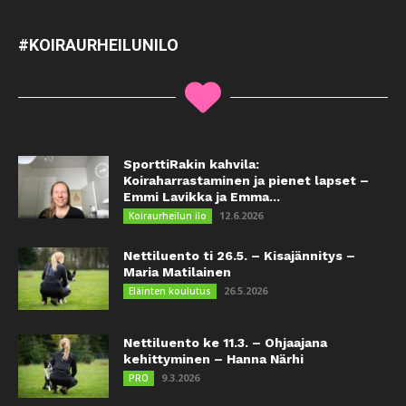
#KOIRAURHEILUNILO
SporttiRakin kahvila:
Koiraharrastaminen ja pienet lapset –
Emmi Lavikka ja Emma...
12.6.2026
Koiraurheilun ilo
Nettiluento ti 26.5. – Kisajännitys –
Maria Matilainen
26.5.2026
Eläinten koulutus
Nettiluento ke 11.3. – Ohjaajana
kehittyminen – Hanna Närhi
9.3.2026
PRO