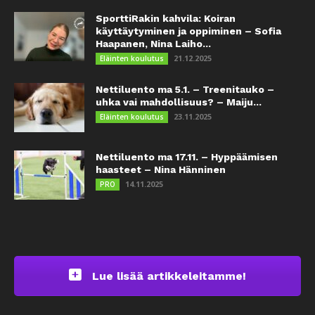
SporttiRakin kahvila: Koiran
käyttäytyminen ja oppiminen – Sofia
Haapanen, Nina Laiho...
21.12.2025
Eläinten koulutus
Nettiluento ma 5.1. – Treenitauko –
uhka vai mahdollisuus? – Maiju...
23.11.2025
Eläinten koulutus
Nettiluento ma 17.11. – Hyppäämisen
haasteet – Nina Hänninen
14.11.2025
PRO
Lue lisää artikkeleitamme!