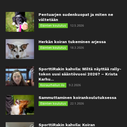
Pentuarjen sudenkuopat ja miten ne
vältetään
12.5.2026
Eläinten koulutus
Herkän koiran tukeminen arjessa
18.3.2026
Eläinten koulutus
SporttiRakin kahvila: Miltä näyttää rally-
tokon uusi sääntövuosi 2026? – Krista
Karhu...
9.2.2026
Koiraurheilun ilo
Sammuttaminen koirankoulutuksessa
22.1.2026
Eläinten koulutus
SporttiRakin kahvila: Koiran