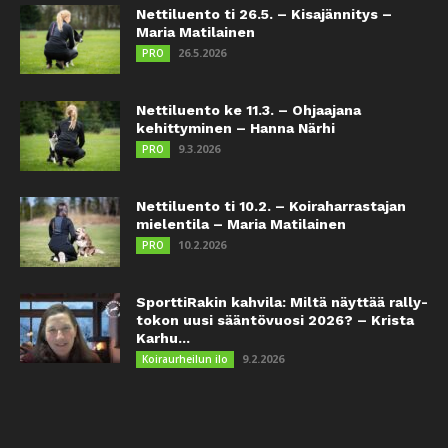
Nettiluento ti 26.5. – Kisajännitys –
Maria Matilainen
26.5.2026
PRO
Nettiluento ke 11.3. – Ohjaajana
kehittyminen – Hanna Närhi
9.3.2026
PRO
Nettiluento ti 10.2. – Koiraharrastajan
mielentila – Maria Matilainen
10.2.2026
PRO
SporttiRakin kahvila: Miltä näyttää rally-
tokon uusi sääntövuosi 2026? – Krista
Karhu...
9.2.2026
Koiraurheilun ilo