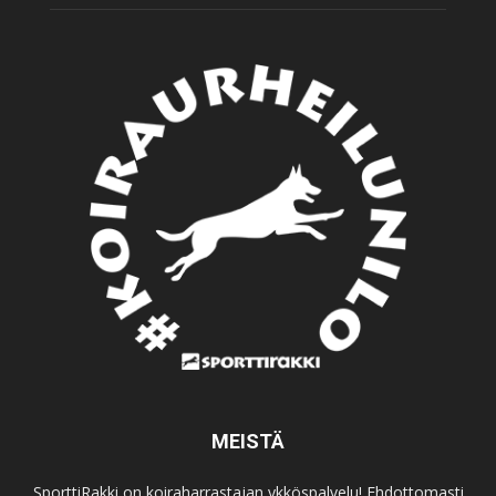
MEISTÄ
SporttiRakki on koiraharrastajan ykköspalvelu! Ehdottomasti