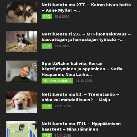
Nettiluento ma 27.7. – Koiran kivun hoito
– Anne Myller –...
15.6.2026
PRO
Nettiluento ti 2.6. – MH-luonnekuvaus –
kasvattajan ja harrastajan työkalu –...
28.5.2026
PRO
SporttiRakin kahvila: Koiran
käyttäytyminen ja oppiminen – Sofia
Haapanen, Nina Laiho...
21.12.2025
Eläinten koulutus
Nettiluento ma 5.1. – Treenitauko –
uhka vai mahdollisuus? – Maiju...
23.11.2025
PRO
Nettiluento ma 17.11. – Hyppäämisen
haasteet – Nina Hänninen
14.11.2025
PRO