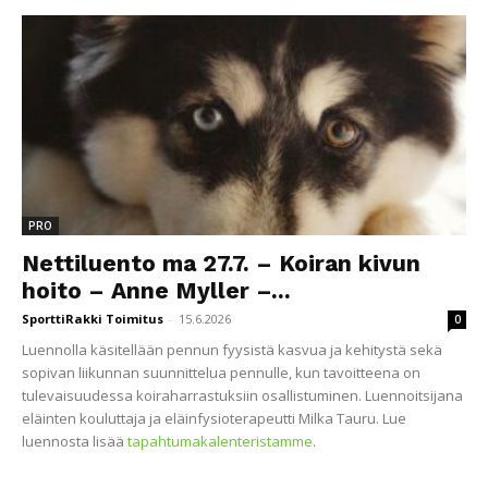
PRO
Nettiluento ma 27.7. – Koiran kivun
hoito – Anne Myller –...
SporttiRakki Toimitus
-
15.6.2026
0
Luennolla käsitellään pennun fyysistä kasvua ja kehitystä sekä
sopivan liikunnan suunnittelua pennulle, kun tavoitteena on
tulevaisuudessa koiraharrastuksiin osallistuminen. Luennoitsijana
eläinten kouluttaja ja eläinfysioterapeutti Milka Tauru. Lue
luennosta lisää
tapahtumakalenteristamme
.