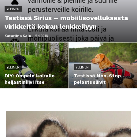
YLEINEN
Testissä Sirius – mobiilisovelluksesta
virikkeitä koiran lenkkeilyyn
Katariina Salo
-
5.4.2018
YLEINEN
YLEINEN
DIY: Ompele koiralle
Testissä Non-Stop -
heijastinliivi itse
pelastusliivit