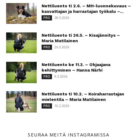
Nettiluento ti 2.6. – MH-luonnekuvaus –
kasvattajan ja harrastajan työkalu –...
28.5.2026
PRO
Nettiluento ti 26.5. – Kisajännitys –
Maria Matilainen
26.5.2026
PRO
Nettiluento ke 11.3. – Ohjaajana
kehittyminen – Hanna Närhi
9.3.2026
PRO
Nettiluento ti 10.2. – Koiraharrastajan
mielentila – Maria Matilainen
10.2.2026
PRO
SEURAA MEITÄ INSTAGRAMISSA