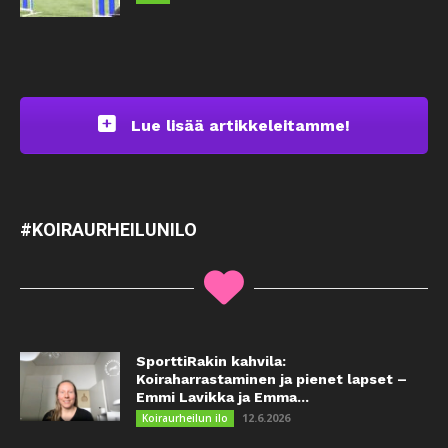
Lue lisää artikkeleitamme!
#KOIRAURHEILUNILO
SporttiRakin kahvila:
Koiraharrastaminen ja pienet lapset –
Emmi Lavikka ja Emma...
12.6.2026
Koiraurheilun ilo