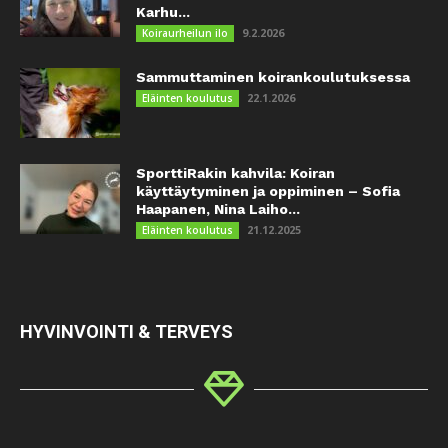
Karhu...
9.2.2026
Koiraurheilun ilo
Sammuttaminen koirankoulutuksessa
22.1.2026
Eläinten koulutus
SporttiRakin kahvila: Koiran
käyttäytyminen ja oppiminen – Sofia
Haapanen, Nina Laiho...
21.12.2025
Eläinten koulutus
HYVINVOINTI & TERVEYS