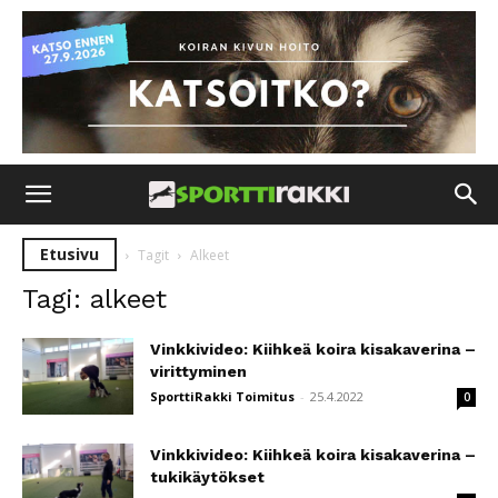
Etusivu
Tagit
Alkeet
Tagi: alkeet
Vinkkivideo: Kiihkeä koira kisakaverina –
virittyminen
SporttiRakki Toimitus
-
25.4.2022
0
Vinkkivideo: Kiihkeä koira kisakaverina –
tukikäytökset