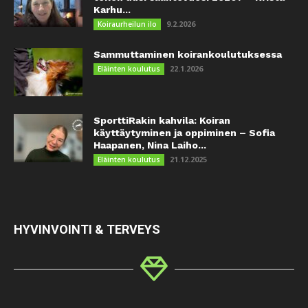
Karhu...
9.2.2026
Koiraurheilun ilo
Sammuttaminen koirankoulutuksessa
22.1.2026
Eläinten koulutus
SporttiRakin kahvila: Koiran
käyttäytyminen ja oppiminen – Sofia
Haapanen, Nina Laiho...
21.12.2025
Eläinten koulutus
HYVINVOINTI & TERVEYS