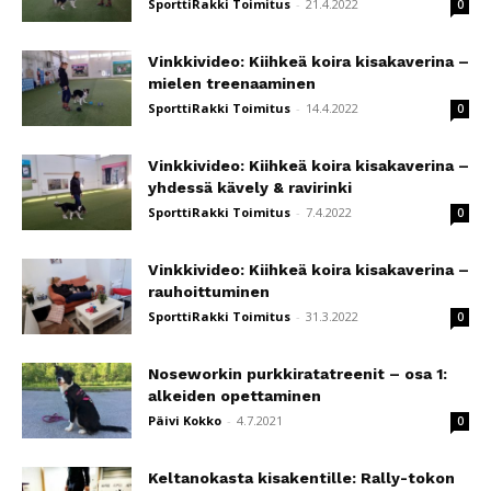
SporttiRakki Toimitus
-
21.4.2022
0
Vinkkivideo: Kiihkeä koira kisakaverina –
mielen treenaaminen
SporttiRakki Toimitus
-
14.4.2022
0
Vinkkivideo: Kiihkeä koira kisakaverina –
yhdessä kävely & ravirinki
SporttiRakki Toimitus
-
7.4.2022
0
Vinkkivideo: Kiihkeä koira kisakaverina –
rauhoittuminen
SporttiRakki Toimitus
-
31.3.2022
0
Noseworkin purkkiratatreenit – osa 1:
alkeiden opettaminen
Päivi Kokko
-
4.7.2021
0
Keltanokasta kisakentille: Rally-tokon