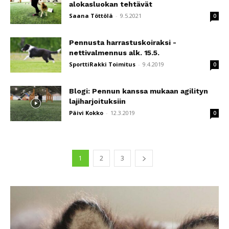
alokasluokan tehtävät
Saana Töttölä
-
9.5.2021
0
Pennusta harrastuskoiraksi -
nettivalmennus alk. 15.5.
SporttiRakki Toimitus
-
9.4.2019
0
Blogi: Pennun kanssa mukaan agilityn
lajiharjoituksiin
Päivi Kokko
-
12.3.2019
0
1
2
3