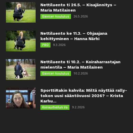
Nettiluento ti 26.5. – Kisajännitys –
Maria Matilainen
26.5.2026
Eläinten koulutus
Nettiluento ke 11.3. – Ohjaajana
kehittyminen – Hanna Närhi
9.3.2026
PRO
Nettiluento ti 10.2. – Koiraharrastajan
mielentila – Maria Matilainen
10.2.2026
Eläinten koulutus
SporttiRakin kahvila: Miltä näyttää rally-
tokon uusi sääntövuosi 2026? – Krista
Karhu...
9.2.2026
Koiraurheilun ilo