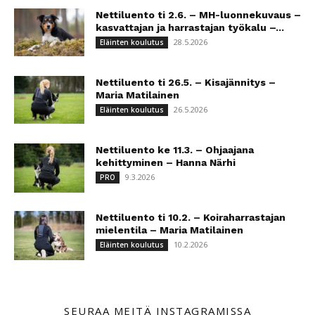
Nettiluento ti 2.6. – MH-luonnekuvaus –
kasvattajan ja harrastajan työkalu –...
28.5.2026
Eläinten koulutus
Nettiluento ti 26.5. – Kisajännitys –
Maria Matilainen
26.5.2026
Eläinten koulutus
Nettiluento ke 11.3. – Ohjaajana
kehittyminen – Hanna Närhi
9.3.2026
PRO
Nettiluento ti 10.2. – Koiraharrastajan
mielentila – Maria Matilainen
10.2.2026
Eläinten koulutus
SEURAA MEITÄ INSTAGRAMISSA