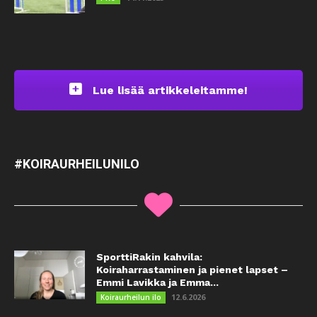
Lue lisää artikkeleitamme!
#KOIRAURHEILUNILO
SporttiRakin kahvila:
Koiraharrastaminen ja pienet lapset –
Emmi Lavikka ja Emma...
12.6.2026
Koiraurheilun ilo