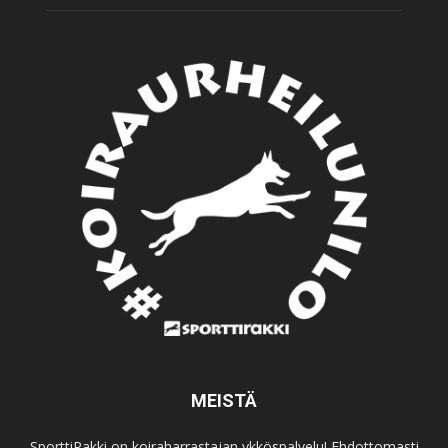
MEISTÄ
SporttiRakki on koiraharrastajan ykköspalvelu! Ehdottomasti