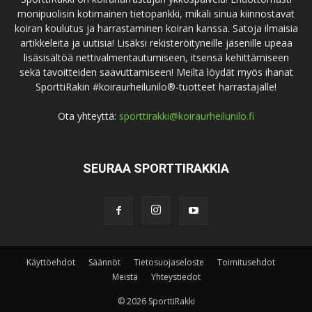
monipuolisin kotimainen tietopankki, mikäli sinua kiinnostavat
koiran koulutus ja harrastaminen koiran kanssa. Satoja ilmaisia
artikkeleita ja uutisia! Lisäksi rekisteröityneille jäsenille upeaa
lisäsisältöä nettivalmentautumiseen, itsensä kehittämiseen
sekä tavoitteiden saavuttamiseen! Meiltä löydät myös ihanat
SporttiRakin #koiraurheilunilo®-tuotteet harrastajalle!
Ota yhteyttä:
sporttirakki@koiraurheilunilo.fi
SEURAA SPORTTIRAKKIA
Käyttöehdot
Säännöt
Tietosuojaseloste
Toimitusehdot
Meistä
Yhteystiedot
© 2026 SporttiRakki