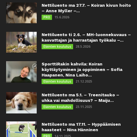
Nettiluento ma 27.7. – Koiran kivun hoito
– Anne Myller –...
15.6.2026
PRO
Nettiluento ti 2.6. – MH-luonnekuvaus –
kasvattajan ja harrastajan työkalu –...
28.5.2026
Eläinten koulutus
SporttiRakin kahvila: Koiran
käyttäytyminen ja oppiminen – Sofia
Haapanen, Nina Laiho...
21.12.2025
Eläinten koulutus
Nettiluento ma 5.1. – Treenitauko –
uhka vai mahdollisuus? – Maiju...
23.11.2025
Eläinten koulutus
Nettiluento ma 17.11. – Hyppäämisen
haasteet – Nina Hänninen
14.11.2025
PRO