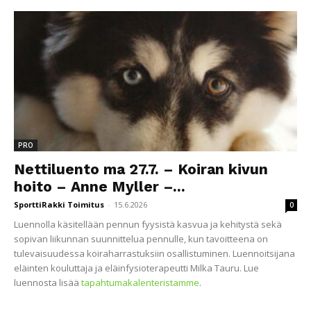
PRO
Nettiluento ma 27.7. – Koiran kivun
hoito – Anne Myller –...
SporttiRakki Toimitus
-
15.6.2026
0
Luennolla käsitellään pennun fyysistä kasvua ja kehitystä sekä
sopivan liikunnan suunnittelua pennulle, kun tavoitteena on
tulevaisuudessa koiraharrastuksiin osallistuminen. Luennoitsijana
eläinten kouluttaja ja eläinfysioterapeutti Milka Tauru. Lue
luennosta lisää
tapahtumakalenteristamme
.