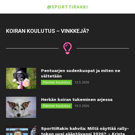
@SPORTTIRAKKI
KOIRAN KOULUTUS – VINKKEJÄ?
Pentuarjen sudenkuopat ja miten ne
vältetään
12.5.2026
Eläinten koulutus
Herkän koiran tukeminen arjessa
18.3.2026
Eläinten koulutus
SporttiRakin kahvila: Miltä näyttää rally-
tokon uusi sääntövuosi 2026? – Krista