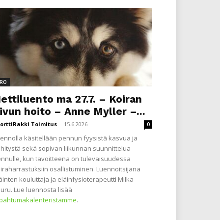
RO
ettiluento ma 27.7. – Koiran
ivun hoito – Anne Myller –...
orttiRakki Toimitus
-
15.6.2026
0
ennolla käsitellään pennun fyysistä kasvua ja
hitystä sekä sopivan liikunnan suunnittelua
nnulle, kun tavoitteena on tulevaisuudessa
iraharrastuksiin osallistuminen. Luennoitsijana
äinten kouluttaja ja eläinfysioterapeutti Milka
uru. Lue luennosta lisää
apahtumakalenteristamme
.