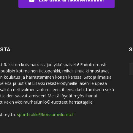
ISTÄ
S
ttiRakki on koiraharrastajan ykköspalvelu! Ehdottomasti
puolisin kotimainen tietopankki, mikäli sinua kiinnostavat
an koulutus ja harrastaminen koiran kanssa. Satoja ilmaisia
keleita ja uutisia! Lisäksi rekisteröityneille jäsenille upeaa
sisältöä nettivalmentautumiseen, itsensä kehittämiseen sekä
itteiden saavuttamiseen! Meiltä löydät myös ihanat
ttiRakin #koiraurheilunilo®-tuotteet harrastajalle!
yhteyttä:
sporttirakki@koiraurheilunilo.fi