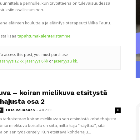
suunnittelua pennulle, kun tavoitteena on tulevaisuudessa
stuksiin osallistuminen.
ana eläinten kouluttaja ja eläinfysioterapeutti Milka Tauru.
sta lisää
tapahtumakalenteristamme
.
To access this post, you must purchase
Jäsenyys 12 kk
,
Jäsenyys 6 kk
or
Jäsenyys 3 kk
.
uva – koiran mielikuva etsitystä
hajusta osa 2
Elisa Reunanen
-
4.8.2018
ä
0
a tarkoitetaan koiran mielikuvaa sen etsimästä kohdehajusta.
mpi mielikuva koiralla on siitä, miltä haju ”näyttää”, sitä
on sen työskentely. Kun etsittävä kohdehaju...