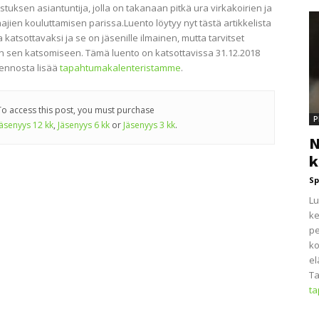
tuksen asiantuntija, jolla on takanaan pitkä ura virkakoirien ja
ajien kouluttamisen parissa.Luento löytyy nyt tästä artikkelista
 katsottavaksi ja se on jäsenille ilmainen, mutta tarvitset
 sen katsomiseen. Tämä luento on katsottavissa 31.12.2018
uennosta lisää
tapahtumakalenteristamme
.
To access this post, you must purchase
P
Jäsenyys 12 kk
,
Jäsenyys 6 kk
or
Jäsenyys 3 kk
.
N
k
Sp
Lu
ke
pe
ko
el
Ta
t