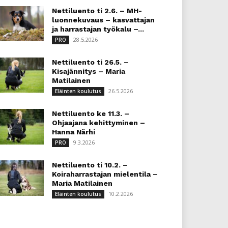
Nettiluento ti 2.6. – MH-
luonnekuvaus – kasvattajan
ja harrastajan työkalu –...
28.5.2026
PRO
Nettiluento ti 26.5. –
Kisajännitys – Maria
Matilainen
26.5.2026
Eläinten koulutus
Nettiluento ke 11.3. –
Ohjaajana kehittyminen –
Hanna Närhi
9.3.2026
PRO
Nettiluento ti 10.2. –
Koiraharrastajan mielentila –
Maria Matilainen
10.2.2026
Eläinten koulutus