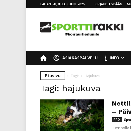
LAUANTAI, 8 ELOKUUN, 2026
KIRJAUDU SISÄÄN
ME
SporttiRakki
ASIAKASPALVELU
INFO
Etusivu
Tagit
Hajukuva
Tagi: hajukuva
Netti
– Päi
Spo
PRO
Luennolla 