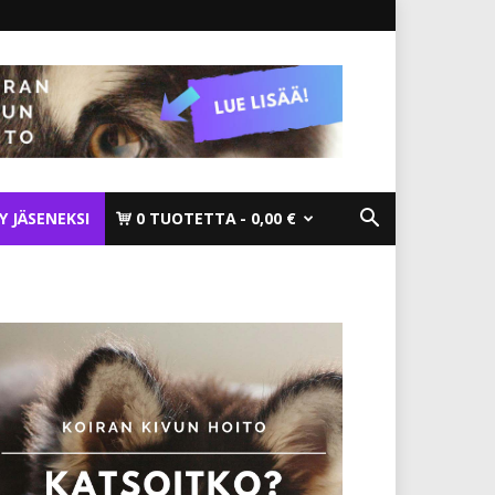
TY JÄSENEKSI
0 TUOTETTA
0,00 €