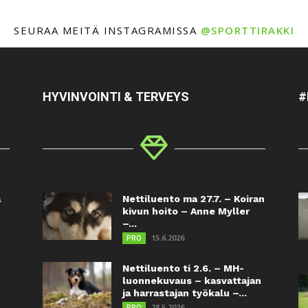
SEURAA MEITÄ INSTAGRAMISSA
@SPORTTIRAKKI
HYVINVOINTI & TERVEYS
#
a
Nettiluento ma 27.7. – Koiran
kivun hoito – Anne Myller
–...
15.6.2026
PRO
Nettiluento ti 2.6. – MH-
luonnekuvaus – kasvattajan
ja harrastajan työkalu –...
28.5.2026
PRO