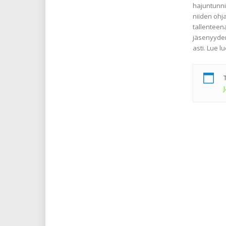
hajuntunnis
niiden ohja
tallenteena
jäsenyyden
asti. Lue l