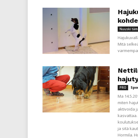
Hajuk
kohde
Nuuski täm
Hajukuvall
Mitä selkeä
varmempaa 
Netti
hajut
Spo
PRO
Ma 14.5.201
miten hajut
aktivoida 
kasvattaa. 
koulutukse
ja sitä kau
Hormila. Ho