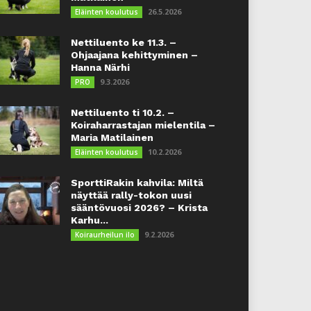
26.5.2026
Eläinten koulutus
Nettiluento ke 11.3. –
Ohjaajana kehittyminen –
Hanna Närhi
9.3.2026
PRO
Nettiluento ti 10.2. –
Koiraharrastajan mielentila –
Maria Matilainen
10.2.2026
Eläinten koulutus
SporttiRakin kahvila: Miltä
näyttää rally-tokon uusi
sääntövuosi 2026? – Krista
Karhu...
9.2.2026
Koiraurheilun ilo