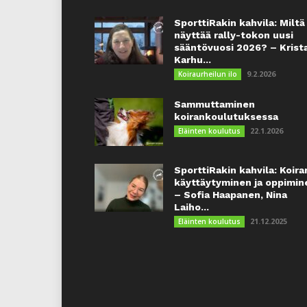
SporttiRakin kahvila: Miltä
näyttää rally-tokon uusi
sääntövuosi 2026? – Krist
Karhu...
9.2.2026
Koiraurheilun ilo
Sammuttaminen
koirankoulutuksessa
22.1.2026
Eläinten koulutus
SporttiRakin kahvila: Koira
käyttäytyminen ja oppimin
– Sofia Haapanen, Nina
Laiho...
21.12.2025
Eläinten koulutus