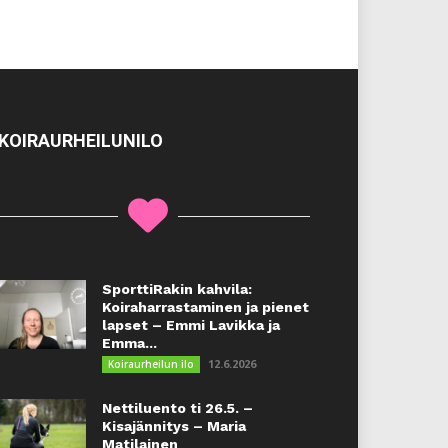
KOIRAURHEILUNILO
SporttiRakin kahvila:
Koiraharrastaminen ja pienet
lapset – Emmi Lavikka ja
Emma...
12.6.2026
Koiraurheilun ilo
Nettiluento ti 26.5. –
Kisajännitys – Maria
Matilainen