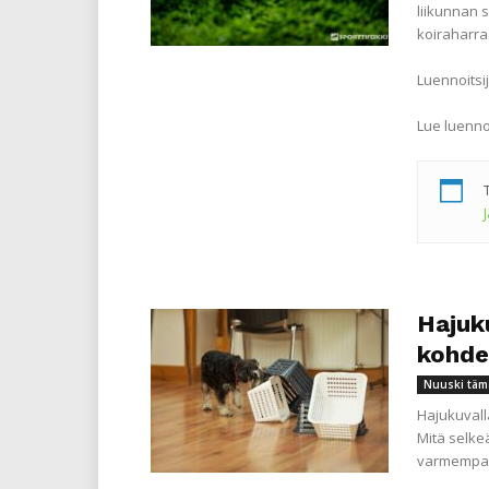
liikunnan 
koiraharra
Luennoitsij
Lue luenno
Hajuk
kohde
Nuuski täm
Hajukuvall
Mitä selkeä
varmempaa 