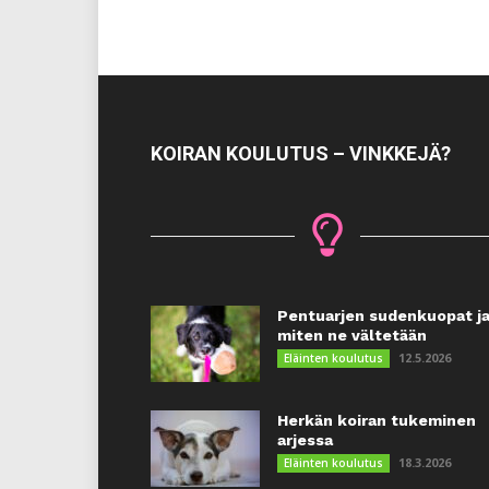
KOIRAN KOULUTUS – VINKKEJÄ?
Pentuarjen sudenkuopat j
miten ne vältetään
12.5.2026
Eläinten koulutus
Herkän koiran tukeminen
arjessa
18.3.2026
Eläinten koulutus