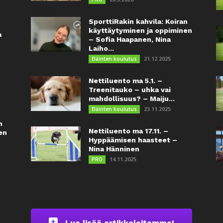
SporttiRakin kahvila: Koiran
käyttäytyminen ja oppiminen
a
– Sofia Haapanen, Nina
Laiho...
21.12.2025
Eläinten koulutus
Nettiluento ma 5.1. –
Treenitauko – uhka vai
mahdollisuus? – Maiju...
23.11.2025
Eläinten koulutus
n
Nettiluento ma 17.11. –
en
Hyppäämisen haasteet –
Nina Hänninen
14.11.2025
PRO
Lue lisää artikkeleitamme!