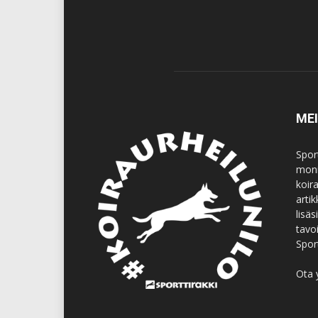
ME
Spor
moni
koir
artik
lisä
tavo
Spor
Ota 