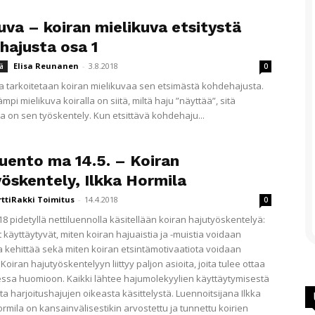
uva – koiran mielikuva etsitystä
hajusta osa 1
Elisa Reunanen
-
3.8.2018
ä
0
a tarkoitetaan koiran mielikuvaa sen etsimästä kohdehajusta.
mpi mielikuva koiralla on siitä, miltä haju ”näyttää”, sitä
on sen työskentely. Kun etsittävä kohdehaju...
luento ma 14.5. – Koiran
yöskentely, Ilkka Hormila
rttiRakki Toimitus
-
14.4.2018
0
8 pidetyllä nettiluennolla käsitellään koiran hajutyöskentelyä:
 käyttäytyvät, miten koiran hajuaistia ja -muistia voidaan
ja kehittää sekä miten koiran etsintämotivaatiota voidaan
Koiran hajutyöskentelyyn liittyy paljon asioita, joita tulee ottaa
ssa huomioon. Kaikki lähtee hajumolekyylien käyttäytymisestä
tta harjoitushajujen oikeasta käsittelystä. Luennoitsijana Ilkka
rmila on kansainvälisestikin arvostettu ja tunnettu koirien