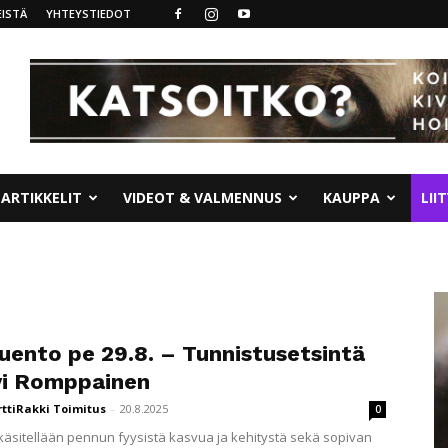
ISTÄ
YHTEYSTIEDOT
ARTIKKELIT
VIDEOT & VALMENNUS
KAUPPA
LII
luento pe 29.8. – Tunnistusetsintä
vi Romppainen
rttiRakki Toimitus
-
20.8.2025
0
käsitellään pennun fyysistä kasvua ja kehitystä sekä sopivan