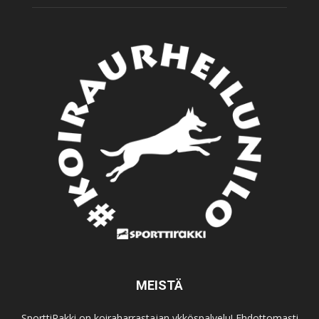
MEISTÄ
SporttiRakki on koiraharrastajan ykköspalvelu! Ehdottomasti