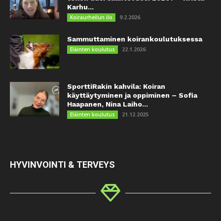
Karhu...
9.2.2026
Koiraurheilun ilo
Sammuttaminen koirankoulutuksessa
22.1.2026
Eläinten koulutus
SporttiRakin kahvila: Koiran
käyttäytyminen ja oppiminen – Sofia
Haapanen, Nina Laiho...
21.12.2025
Eläinten koulutus
HYVINVOINTI & TERVEYS