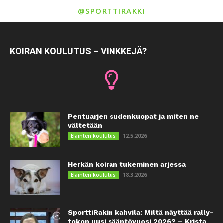
@SPORTTIRAKKI
KOIRAN KOULUTUS – VINKKEJÄ?
Pentuarjen sudenkuopat ja miten ne
vältetään
12.5.2026
Eläinten koulutus
Herkän koiran tukeminen arjessa
18.3.2026
Eläinten koulutus
SporttiRakin kahvila: Miltä näyttää rally-
tokon uusi sääntövuosi 2026? – Krista