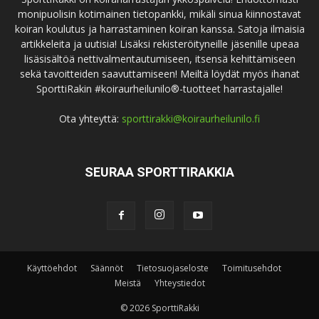
monipuolisin kotimainen tietopankki, mikäli sinua kiinnostavat
koiran koulutus ja harrastaminen koiran kanssa. Satoja ilmaisia
artikkeleita ja uutisia! Lisäksi rekisteröityneille jäsenille upeaa
lisäsisältöä nettivalmentautumiseen, itsensä kehittämiseen
sekä tavoitteiden saavuttamiseen! Meiltä löydät myös ihanat
SporttiRakin #koiraurheilunilo®-tuotteet harrastajalle!
Ota yhteyttä:
sporttirakki@koiraurheilunilo.fi
SEURAA SPORTTIRAKKIA
Käyttöehdot
Säännöt
Tietosuojaseloste
Toimitusehdot
Meistä
Yhteystiedot
© 2026 SporttiRakki