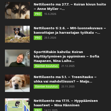
Nettiluento ma 27.7. – Koiran kivun hoito
– Anne Myller –...
15.6.2026
PRO
Nettiluento ti 2.6. – MH-luonnekuvaus –
kasvattajan ja harrastajan työkalu –...
28.5.2026
PRO
SporttiRakin kahvila: Koiran
käyttäytyminen ja oppiminen – Sofia
Haapanen, Nina Laiho...
21.12.2025
Eläinten koulutus
Nettiluento ma 5.1. – Treenitauko –
uhka vai mahdollisuus? – Maiju...
23.11.2025
Eläinten koulutus
Nettiluento ma 17.11. – Hyppäämisen
haasteet – Nina Hänninen
14.11.2025
PRO