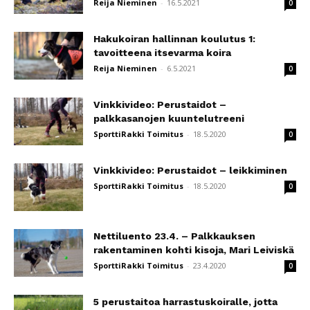
Reija Nieminen
-
16.5.2021
0
Hakukoiran hallinnan koulutus 1:
tavoitteena itsevarma koira
Reija Nieminen
-
6.5.2021
0
Vinkkivideo: Perustaidot –
palkkasanojen kuuntelutreeni
SporttiRakki Toimitus
-
18.5.2020
0
Vinkkivideo: Perustaidot – leikkiminen
SporttiRakki Toimitus
-
18.5.2020
0
Nettiluento 23.4. – Palkkauksen
rakentaminen kohti kisoja, Mari Leiviskä
SporttiRakki Toimitus
-
23.4.2020
0
5 perustaitoa harrastuskoiralle, jotta