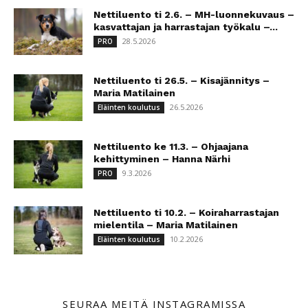
Nettiluento ti 2.6. – MH-luonnekuvaus –
kasvattajan ja harrastajan työkalu –...
28.5.2026
PRO
Nettiluento ti 26.5. – Kisajännitys –
Maria Matilainen
26.5.2026
Eläinten koulutus
Nettiluento ke 11.3. – Ohjaajana
kehittyminen – Hanna Närhi
9.3.2026
PRO
Nettiluento ti 10.2. – Koiraharrastajan
mielentila – Maria Matilainen
10.2.2026
Eläinten koulutus
SEURAA MEITÄ INSTAGRAMISSA