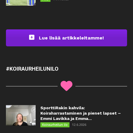
Lue lisää artikkeleitamme!
#KOIRAURHEILUNILO
SporttiRakin kahvila:
Koiraharrastaminen ja pienet lapset –
Emmi Lavikka ja Emma...
12.6.2026
Koiraurheilun ilo