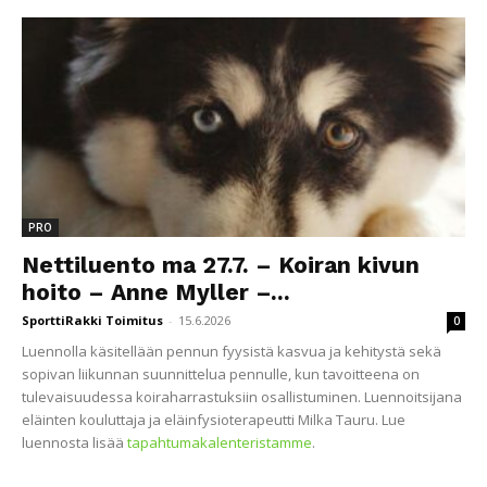
PRO
Nettiluento ma 27.7. – Koiran kivun
hoito – Anne Myller –...
SporttiRakki Toimitus
-
15.6.2026
0
Luennolla käsitellään pennun fyysistä kasvua ja kehitystä sekä
sopivan liikunnan suunnittelua pennulle, kun tavoitteena on
tulevaisuudessa koiraharrastuksiin osallistuminen. Luennoitsijana
eläinten kouluttaja ja eläinfysioterapeutti Milka Tauru. Lue
luennosta lisää
tapahtumakalenteristamme
.