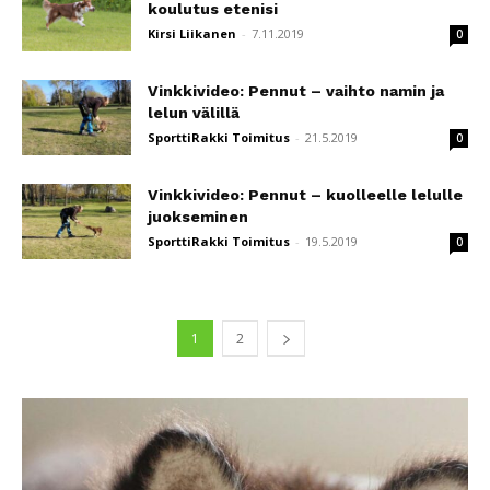
koulutus etenisi
Kirsi Liikanen
-
7.11.2019
0
Vinkkivideo: Pennut – vaihto namin ja
lelun välillä
SporttiRakki Toimitus
-
21.5.2019
0
Vinkkivideo: Pennut – kuolleelle lelulle
juokseminen
SporttiRakki Toimitus
-
19.5.2019
0
1
2