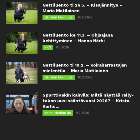
Nettiluento ti 26.5. – Kisajännitys –
Maria Matilainen
26.5.2026
Eläinten koulutus
Nettiluento ke 11.3. – Ohjaajana
kehittyminen – Hanna Närhi
9.3.2026
PRO
Nettiluento ti 10.2. – Koiraharrastajan
mielentila – Maria Matilainen
10.2.2026
Eläinten koulutus
SporttiRakin kahvila: Miltä näyttää rally-
tokon uusi sääntövuosi 2026? – Krista
Karhu...
9.2.2026
Koiraurheilun ilo