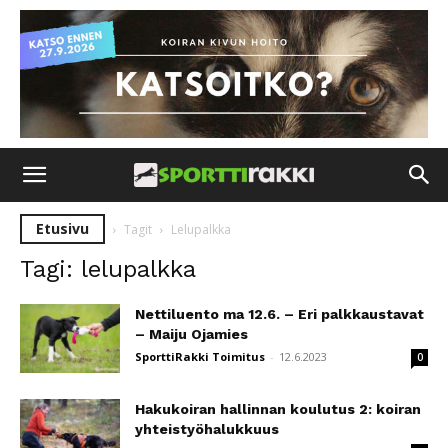
Etusivu
Tagit
Lelupalkka
Tagi: lelupalkka
Nettiluento ma 12.6. – Eri palkkaustavat
– Maiju Ojamies
SporttiRakki Toimitus
-
12.6.2023
0
Hakukoiran hallinnan koulutus 2: koiran
yhteistyöhalukkuus