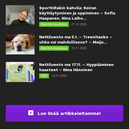
SporttiRakin kahvila: Koiran
käyttäytyminen ja oppiminen – Sofia
Haapanen, Nina Laiho...
21.12.2025
Eläinten koulutus
Nettiluento ma 5.1. – Treenitauko –
uhka vai mahdollisuus? – Maiju...
23.11.2025
Eläinten koulutus
Nettiluento ma 17.11. – Hyppäämisen
haasteet – Nina Hänninen
14.11.2025
PRO
Lue lisää artikkeleitamme!