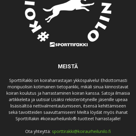
MEISTÄ
SporttiRakki on koiraharrastajan ykköspalvelu! Ehdottomasti
monipuolisin kotimainen tietopankki, mikäli sinua kiinnostavat
koiran koulutus ja harrastaminen koiran kanssa. Satoja ilmaisia
artikkeleita ja uutisia! Lisäksi rekisteröityneille jäsenille upeaa
lisäsisältöä nettivalmentautumiseen, itsensä kehittämiseen
sekä tavoitteiden saavuttamiseen! Meiltä löydät myös ihanat
SporttiRakin #koiraurheilunilo®-tuotteet harrastajalle!
Ota yhteyttä:
sporttirakki@koiraurheilunilo.fi