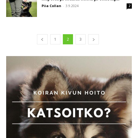
Piia Collan
-
3.9.2024
2
1
2
3