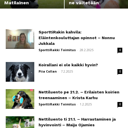
Matilainen
ne vältetään
SporttiRakin kahvila:
Eläintenkouluttajan opinnot – Nonnu
Jukkala
SporttiRakki Toimitus
-
28.2.2025
0
Koirallani ei ole kaikki hyvin?
Piia Collan
-
7.2.2025
0
Nettiluento pe 21.2. – Erilaisten koirien
treenaaminen – Krista Karhu
SporttiRakki Toimitus
-
1.2.2025
0
Nettiluento ti 21.1. – Harrastaminen ja
hyvinvointi – Maiju Ojamies