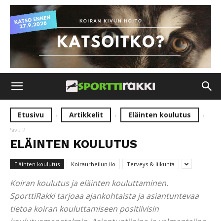
Etusivu
Artikkelit
Eläinten koulutus
Sivu 2
ELÄINTEN KOULUTUS
Eläinten koulutus
Koiraurheilun ilo
Terveys & liikunta
Koiran koulutus ja eläinten kouluttaminen.
SporttiRakki tarjoaa ajankohtaista ja asiantuntevaa
tietoa koiran kouluttamiseen positiivisin