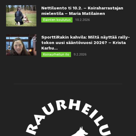
Nettiluento ti 10.2. – Koiraharrastajan
mielentila – Maria Matilainen
10.2.2026
Eläinten koulutus
SporttiRakin kahvila: Miltä näyttää rally-
tokon uusi sääntövuosi 2026? – Krista
Karhu...
9.2.2026
Koiraurheilun ilo