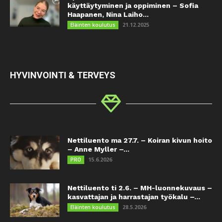
käyttäytyminen ja oppiminen – Sofia
Haapanen, Nina Laiho...
21.12.2025
Eläinten koulutus
HYVINVOINTI & TERVEYS
Nettiluento ma 27.7. – Koiran kivun hoito
– Anne Myller –...
15.6.2026
PRO
Nettiluento ti 2.6. – MH-luonnekuvaus –
kasvattajan ja harrastajan työkalu –...
28.5.2026
Eläinten koulutus