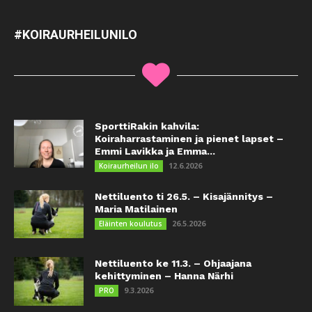
#KOIRAURHEILUNILO
SporttiRakin kahvila:
Koiraharrastaminen ja pienet lapset –
Emmi Lavikka ja Emma...
12.6.2026
Koiraurheilun ilo
Nettiluento ti 26.5. – Kisajännitys –
Maria Matilainen
26.5.2026
Eläinten koulutus
Nettiluento ke 11.3. – Ohjaajana
kehittyminen – Hanna Närhi
9.3.2026
PRO