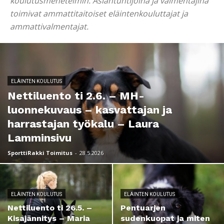
koulutusmenetelmin. Asiantuntijoina ja valmentajina
toimivat ammattitaitoiset eläintenkouluttajat ja
ammattivalmentajat.
ELÄINTEN KOULUTUS
Nettiluento ti 2.6. – MH-
luonnekuvaus – kasvattajan ja
harrastajan työkalu – Laura
Lamminsivu
SporttiRakki Toimitus
-
28.5.2026
ELÄINTEN KOULUTUS
ELÄINTEN KOULUTUS
Nettiluento ti 26.5. –
Pentuarjen
Kisajännitys – Maria
sudenkuopat ja miten