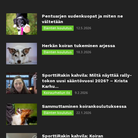
Pentuarjen sudenkuopat ja miten ne
vältetään
12.5.2026
Eläinten koulutus
Herkän koiran tukeminen arjessa
18.3.2026
Eläinten koulutus
SporttiRakin kahvila: Miltä näyttää rally-
tokon uusi sääntövuosi 2026? – Krista
Karhu...
9.2.2026
Koiraurheilun ilo
Sammuttaminen koirankoulutuksessa
22.1.2026
Eläinten koulutus
SporttiRakin kahvila: Koiran