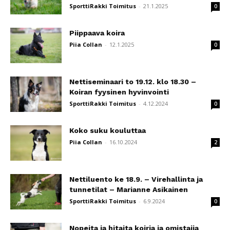
SporttiRakki Toimitus
-
21.1.2025
0
Piippaava koira
Piia Collan
-
12.1.2025
0
Nettiseminaari to 19.12. klo 18.30 –
Koiran fyysinen hyvinvointi
SporttiRakki Toimitus
-
4.12.2024
0
Koko suku kouluttaa
Piia Collan
-
16.10.2024
2
Nettiluento ke 18.9. – Virehallinta ja
tunnetilat – Marianne Asikainen
SporttiRakki Toimitus
-
6.9.2024
0
Nopeita ja hitaita koiria ja omistajia