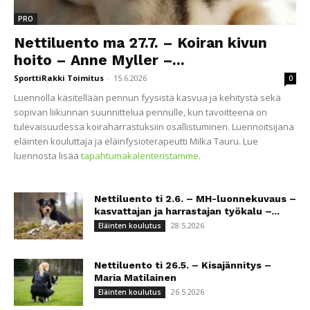
PRO
Nettiluento ma 27.7. – Koiran kivun
hoito – Anne Myller –...
SporttiRakki Toimitus
-
15.6.2026
0
Luennolla käsitellään pennun fyysistä kasvua ja kehitystä sekä
sopivan liikunnan suunnittelua pennulle, kun tavoitteena on
tulevaisuudessa koiraharrastuksiin osallistuminen. Luennoitsijana
eläinten kouluttaja ja eläinfysioterapeutti Milka Tauru. Lue
luennosta lisää
tapahtumakalenteristamme
.
Nettiluento ti 2.6. – MH-luonnekuvaus –
kasvattajan ja harrastajan työkalu –...
28.5.2026
Eläinten koulutus
Nettiluento ti 26.5. – Kisajännitys –
Maria Matilainen
26.5.2026
Eläinten koulutus