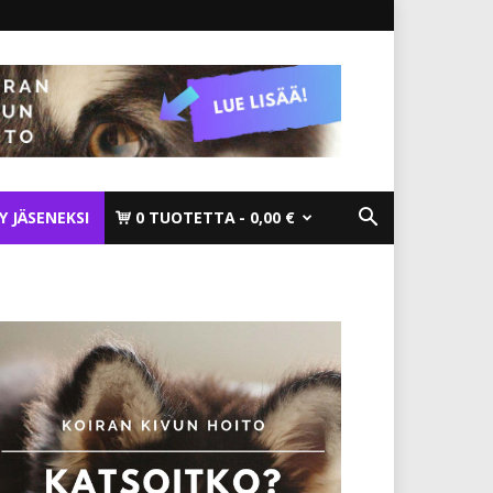
TY JÄSENEKSI
0 TUOTETTA
0,00 €