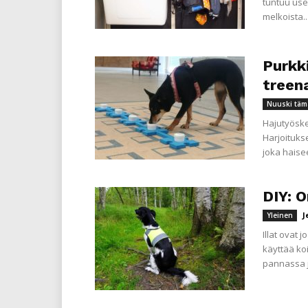
tuntuu usei
melkoista..
Purkk
treen
Nuuski täm
Hajutyöske
Harjoituks
joka haisee
DIY: O
J
Yleinen
Illat ovat 
käyttää koi
pannassa jo