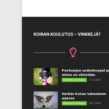
KOIRAN KOULUTUS – VINKKEJÄ?
Pentuarjen sudenkuopat j
miten ne vältetään
12.5.2026
Eläinten koulutus
Herkän koiran tukeminen
arjessa
18.3.2026
Eläinten koulutus