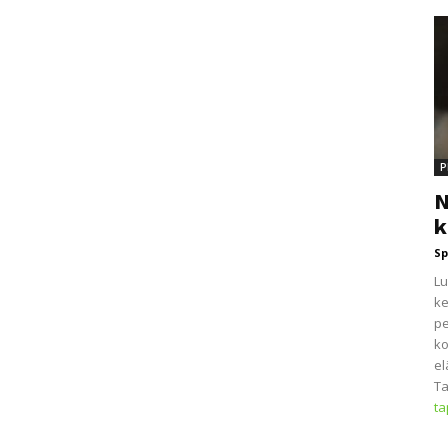
P
N
k
Sp
Lu
ke
pe
ko
el
Ta
t