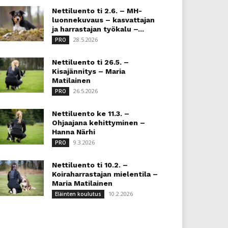
Nettiluento ti 2.6. – MH-
luonnekuvaus – kasvattajan
ja harrastajan työkalu –...
28.5.2026
PRO
Nettiluento ti 26.5. –
Kisajännitys – Maria
Matilainen
26.5.2026
PRO
Nettiluento ke 11.3. –
Ohjaajana kehittyminen –
Hanna Närhi
9.3.2026
PRO
Nettiluento ti 10.2. –
Koiraharrastajan mielentila –
Maria Matilainen
10.2.2026
Eläinten koulutus