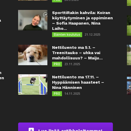
SporttiRakin kahvila: Koiran
käyttäytyminen ja oppiminen
a
– Sofia Haapanen, Nina
Laiho...
21.12.2025
Eläinten koulutus
Nettiluento ma 5.1. –
Treenitauko – uhka vai
mahdollisuus? – Maiju...
23.11.2025
PRO
n
Nettiluento ma 17.11. –
en
Hyppäämisen haasteet –
Nina Hänninen
14.11.2025
PRO
Lue lisää artikkeleitamme!