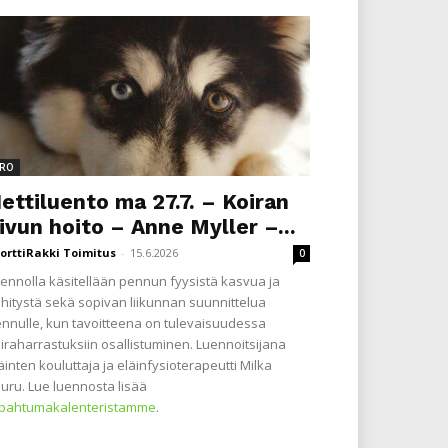
RO
ettiluento ma 27.7. – Koiran
ivun hoito – Anne Myller –...
orttiRakki Toimitus
-
15.6.2026
0
ennolla käsitellään pennun fyysistä kasvua ja
hitystä sekä sopivan liikunnan suunnittelua
nnulle, kun tavoitteena on tulevaisuudessa
iraharrastuksiin osallistuminen. Luennoitsijana
äinten kouluttaja ja eläinfysioterapeutti Milka
uru. Lue luennosta lisää
apahtumakalenteristamme
.