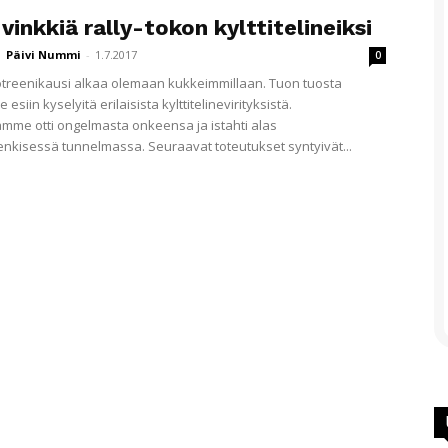
 vinkkiä rally-tokon kylttitelineiksi
Päivi Nummi
-
1.7.2017
0
treenikausi alkaa olemaan kukkeimmillaan. Tuon tuosta
 esiin kyselyitä erilaisista kylttitelinevirityksistä.
mme otti ongelmasta onkeensa ja istahti alas
enkisessä tunnelmassa. Seuraavat toteutukset syntyivät...