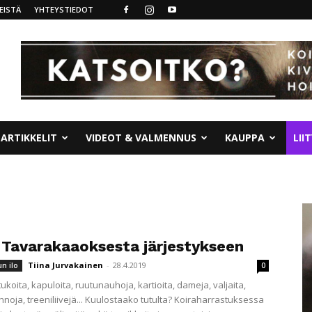
EISTÄ
YHTEYSTIEDOT
ARTIKKELIT
VIDEOT & VALMENNUS
KAUPPA
LII
: Tavarakaaoksesta järjestykseen
Tiina Jurvakainen
-
28.4.2019
un ilo
0
tukoita, kapuloita, ruutunauhoja, kartioita, dameja, valjaita,
hnoja, treeniliivejä... Kuulostaako tutulta? Koiraharrastuksessa