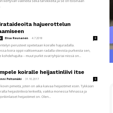
n kertyvän välineitä sekä tarvikkeita ja se on toisinaan
.
irataideoita hajuerottelun
aamiseen
Elisa Reunanen
-
4.7.2018
ä
0
ntelyn perusteet opetetaan koiralle hajuradalla.
essa koira oppii valitsemaan radalla olevista purkeista sen,
 kohdehajulta – muut purkit ovat tyhjiä tai niissä on...
mpele koiralle heijastinliivi itse
enni Peltomäki
-
31.10.2017
0
jo kovin pimeitä, joten on aika kaivaa heijastimet esiin. Tykkään
ralla heijastinliiviä lenkeillä, vaikka monessa hihnassa ja
nkinlaiset heijastimet on. Olen...