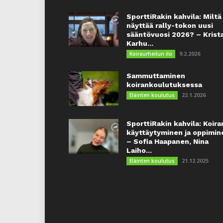
SporttiRakin kahvila: Miltä
näyttää rally-tokon uusi
sääntövuosi 2026? – Krist
Karhu...
9.2.2026
Koiraurheilun ilo
Sammuttaminen
koirankoulutuksessa
22.1.2026
Eläinten koulutus
SporttiRakin kahvila: Koira
käyttäytyminen ja oppimin
– Sofia Haapanen, Nina
Laiho...
21.12.2025
Eläinten koulutus