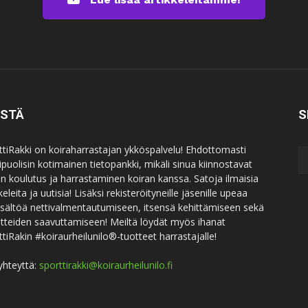
ISTÄ
S
ttiRakki on koiraharrastajan ykköspalvelu! Ehdottomasti
puolisin kotimainen tietopankki, mikäli sinua kiinnostavat
an koulutus ja harrastaminen koiran kanssa. Satoja ilmaisia
keleita ja uutisia! Lisäksi rekisteröityneille jäsenille upeaa
sisältöä nettivalmentautumiseen, itsensä kehittämiseen sekä
itteiden saavuttamiseen! Meiltä löydät myös ihanat
ttiRakin #koiraurheilunilo®-tuotteet harrastajalle!
yhteyttä:
sporttirakki@koiraurheilunilo.fi