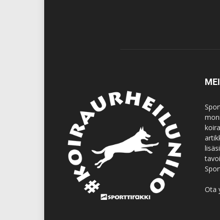
ME
Spor
moni
koir
artik
lisä
tavo
Spor
Ota 