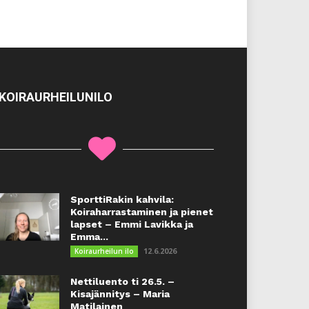
KOIRAURHEILUNILO
SporttiRakin kahvila:
Koiraharrastaminen ja pienet
lapset – Emmi Lavikka ja
Emma...
12.6.2026
Koiraurheilun ilo
Nettiluento ti 26.5. –
Kisajännitys – Maria
Matilainen