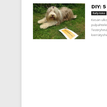
DIY: 5
Rally-toko
Kesän ulko
pulpahtelee
Testiryhmä
kierrätysh