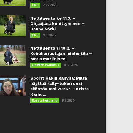
26.5.2026
PRO
Nettiluento ke 11.3. –
Ohjaajana kehittyminen –
Hanna Närhi
9.3.2026
PRO
Nettiluento ti 10.2. –
Koiraharrastajan mielentila –
Maria Matilainen
10.2.2026
Eläinten koulutus
SporttiRakin kahvila: Miltä
näyttää rally-tokon uusi
sääntövuosi 2026? – Krista
Karhu...
9.2.2026
Koiraurheilun ilo