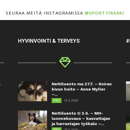
SEURAA MEITÄ INSTAGRAMISSA
@SPORTTIRAKKI
HYVINVOINTI & TERVEYS
#
a
Nettiluento ma 27.7. – Koiran
kivun hoito – Anne Myller
–...
15.6.2026
PRO
Nettiluento ti 2.6. – MH-
luonnekuvaus – kasvattajan
ja harrastajan työkalu –...
28.5.2026
PRO