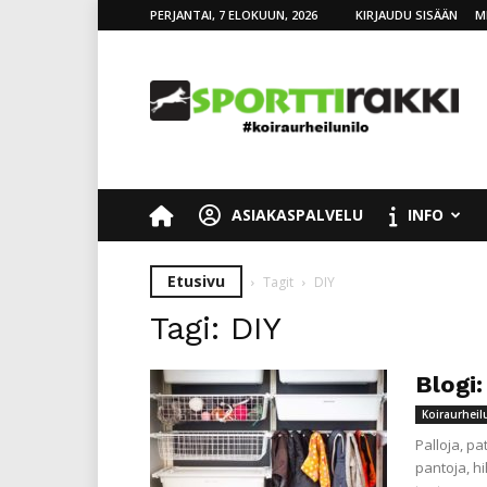
PERJANTAI, 7 ELOKUUN, 2026
KIRJAUDU SISÄÄN
M
SporttiRakki
ASIAKASPALVELU
INFO
Etusivu
Tagit
DIY
Tagi: DIY
Blogi
Koiraurheil
Palloja, pa
pantoja, hi