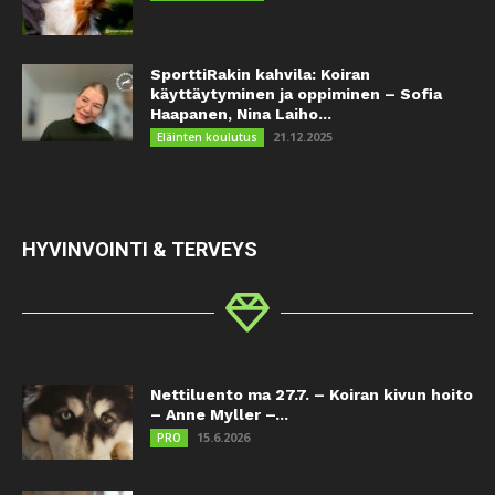
SporttiRakin kahvila: Koiran
käyttäytyminen ja oppiminen – Sofia
Haapanen, Nina Laiho...
21.12.2025
Eläinten koulutus
HYVINVOINTI & TERVEYS
Nettiluento ma 27.7. – Koiran kivun hoito
– Anne Myller –...
15.6.2026
PRO