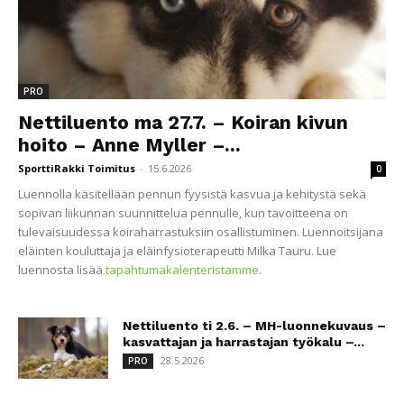
PRO
Nettiluento ma 27.7. – Koiran kivun
hoito – Anne Myller –...
SporttiRakki Toimitus
-
15.6.2026
0
Luennolla käsitellään pennun fyysistä kasvua ja kehitystä sekä
sopivan liikunnan suunnittelua pennulle, kun tavoitteena on
tulevaisuudessa koiraharrastuksiin osallistuminen. Luennoitsijana
eläinten kouluttaja ja eläinfysioterapeutti Milka Tauru. Lue
luennosta lisää
tapahtumakalenteristamme
.
Nettiluento ti 2.6. – MH-luonnekuvaus –
kasvattajan ja harrastajan työkalu –...
28.5.2026
PRO