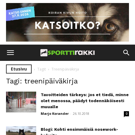
Etusivu
Tagit
Treenipäiväkirja
Tagi: treenipäiväkirja
Tavoitteiden tärkeys: jos et tiedä, minne
olet menossa, päädyt todennäköisesti
muualle
Marjo Korander
-
26.10.2018
0
Blogi: Kohti ensimmäisiä nosework-