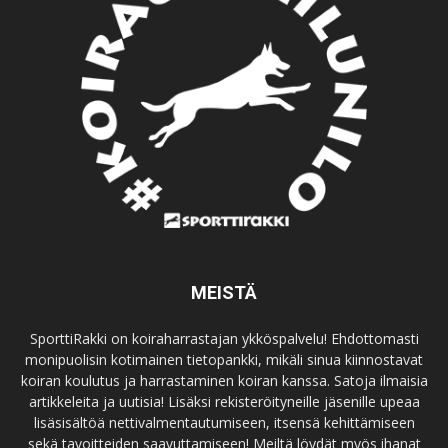
MEISTÄ
SporttiRakki on koiraharrastajan ykköspalvelu! Ehdottomasti
monipuolisin kotimainen tietopankki, mikäli sinua kiinnostavat
koiran koulutus ja harrastaminen koiran kanssa. Satoja ilmaisia
artikkeleita ja uutisia! Lisäksi rekisteröityneille jäsenille upeaa
lisäsisältöä nettivalmentautumiseen, itsensä kehittämiseen
sekä tavoitteiden saavuttamiseen! Meiltä löydät myös ihanat