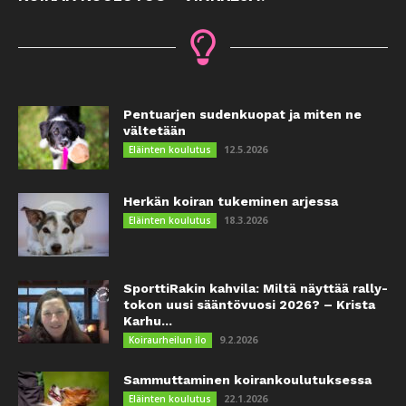
Pentuarjen sudenkuopat ja miten ne
vältetään
12.5.2026
Eläinten koulutus
Herkän koiran tukeminen arjessa
18.3.2026
Eläinten koulutus
SporttiRakin kahvila: Miltä näyttää rally-
tokon uusi sääntövuosi 2026? – Krista
Karhu...
9.2.2026
Koiraurheilun ilo
Sammuttaminen koirankoulutuksessa
22.1.2026
Eläinten koulutus