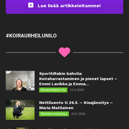
Lue lisää artikkeleitamme!
#KOIRAURHEILUNILO
SporttiRakin kahvila:
Koiraharrastaminen ja pienet lapset –
Emmi Lavikka ja Emma...
12.6.2026
Koiraurheilun ilo
Nettiluento ti 26.5. – Kisajännitys –
Maria Matilainen
26.5.2026
Eläinten koulutus