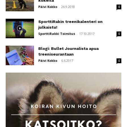
kokeita
Päivi Kokko
-
26.9.2018
0
SporttiRakin treenikalenteri on
julkaistu!
SporttiRakki Toimitus
-
17.10.2017
0
Blogi: Bullet Journalista apua
treeniseurantaan
Päivi Kokko
-
6.6.2017
0