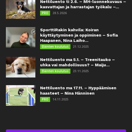
Nettiluento ti 2.6. – MH-luonnekuvaus –
kasvattajan ja harrastajan työkalu –...
28.5.2026
PRO
SporttiRakin kahvila: Koiran
käyttäytyminen ja oppiminen – Sofia
Haapanen, Nina Laiho...
21.12.2025
Eläinten koulutus
Nettiluento ma 5.1. – Treenitauko –
uhka vai mahdollisuus? – Maiju...
23.11.2025
Eläinten koulutus
Nettiluento ma 17.11. – Hyppäämisen
haasteet – Nina Hänninen
14.11.2025
PRO