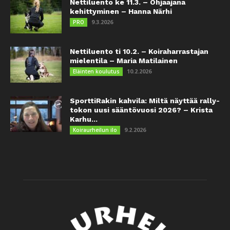
Nettiluento ke 11.3. – Ohjaajana
kehittyminen – Hanna Närhi
9.3.2026
PRO
Nettiluento ti 10.2. – Koiraharrastajan
mielentila – Maria Matilainen
10.2.2026
Eläinten koulutus
SporttiRakin kahvila: Miltä näyttää rally-
tokon uusi sääntövuosi 2026? – Krista
Karhu...
9.2.2026
Koiraurheilun ilo