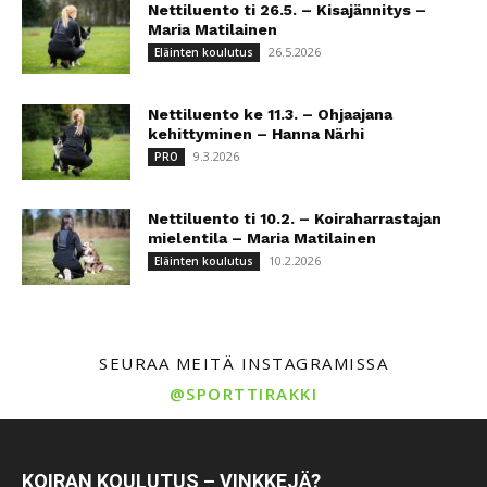
Nettiluento ti 26.5. – Kisajännitys –
Maria Matilainen
26.5.2026
Eläinten koulutus
Nettiluento ke 11.3. – Ohjaajana
kehittyminen – Hanna Närhi
9.3.2026
PRO
Nettiluento ti 10.2. – Koiraharrastajan
mielentila – Maria Matilainen
10.2.2026
Eläinten koulutus
SEURAA MEITÄ INSTAGRAMISSA
@SPORTTIRAKKI
KOIRAN KOULUTUS – VINKKEJÄ?