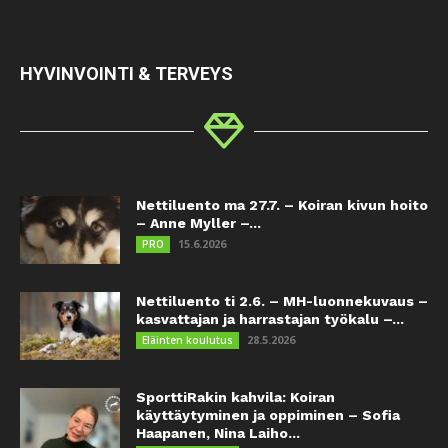
HYVINVOINTI & TERVEYS
Nettiluento ma 27.7. – Koiran kivun hoito
– Anne Myller –...
15.6.2026
PRO
Nettiluento ti 2.6. – MH-luonnekuvaus –
kasvattajan ja harrastajan työkalu –...
28.5.2026
Eläinten koulutus
SporttiRakin kahvila: Koiran
käyttäytyminen ja oppiminen – Sofia
Haapanen, Nina Laiho...