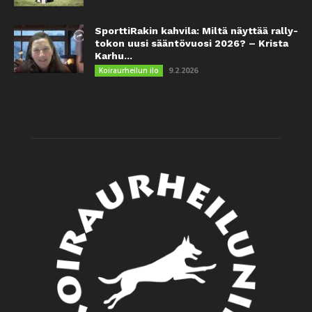
SporttiRakin kahvila: Miltä näyttää rally-
tokon uusi sääntövuosi 2026? – Krista
Karhu...
9.2.2026
Koiraurheilun ilo