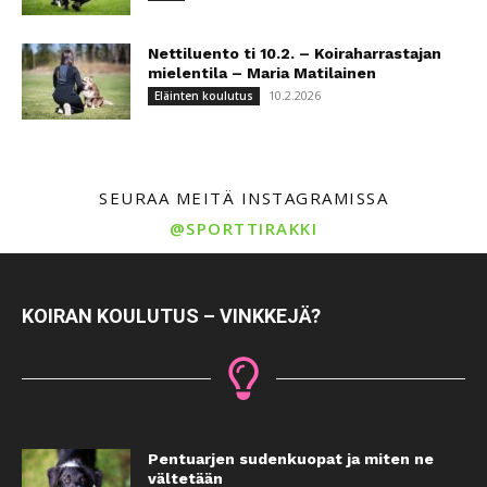
Nettiluento ti 10.2. – Koiraharrastajan
mielentila – Maria Matilainen
10.2.2026
Eläinten koulutus
SEURAA MEITÄ INSTAGRAMISSA
@SPORTTIRAKKI
KOIRAN KOULUTUS – VINKKEJÄ?
Pentuarjen sudenkuopat ja miten ne
vältetään