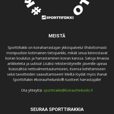
MEISTÄ
SporttiRakki on koiraharrastajan ykköspalvelu! Ehdottomasti
monipuolisin kotimainen tietopankki, mikäli sinua kiinnostavat
koiran koulutus ja harrastaminen koiran kanssa. Satoja ilmaisia
artikkeleita ja uutisia! Lisäksi rekisteröityneille jäsenille upeaa
lisäsisältöä nettivalmentautumiseen, itsensä kehittämiseen
sekä tavoitteiden saavuttamiseen! Meiltä löydät myös ihanat
SporttiRakin #koiraurheilunilo®-tuotteet harrastajalle!
Ota yhteyttä:
sporttirakki@koiraurheilunilo.fi
SEURAA SPORTTIRAKKIA