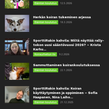
12.5.2026
Eläinten koulutus
Herkän koiran tukeminen arjessa
18.3.2026
Eläinten koulutus
SporttiRakin kahvila: Miltä näyttää rally-
tokon uusi sääntövuosi 2026? – Krista
Karhu...
9.2.2026
Koiraurheilun ilo
Sammuttaminen koirankoulutuksessa
22.1.2026
Eläinten koulutus
SporttiRakin kahvila: Koiran
käyttäytyminen ja oppiminen – Sofia
Haapanen, Nina Laiho...
21.12.2025
Eläinten koulutus