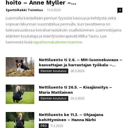
hoito – Anne Myller –...
SporttiRakki Toimitus
-
15.6.2026
0
Luennolla käsitellään pennun fyysistä kasvua ja kehitystä sekä
sopivan liikunnan suunnittelua pennulle, kun tavoitteena on
tulevaisuudessa koiraharrastuksiin osallistuminen. Luennoitsijana
eläinten kouluttaja ja eläinfysioterapeutti Milka Tauru. Lue
luennosta lisää
tapahtumakalenteristamme
.
Nettiluento ti 2.6. – MH-luonnekuvaus –
kasvattajan ja harrastajan työkalu –...
28.5.2026
Eläinten koulutus
Nettiluento ti 26.5. – Kisajännitys –
Maria Matilainen
26.5.2026
Eläinten koulutus
Nettiluento ke 11.3. – Ohjaajana
kehittyminen – Hanna Närhi
9.3.2026
PRO