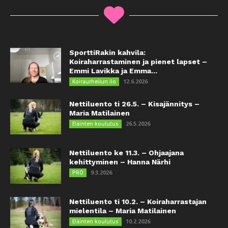
SporttiRakin kahvila:
Koiraharrastaminen ja pienet lapset –
Emmi Lavikka ja Emma...
12.6.2026
Koiraurheilun ilo
Nettiluento ti 26.5. – Kisajännitys –
Maria Matilainen
26.5.2026
Eläinten koulutus
Nettiluento ke 11.3. – Ohjaajana
kehittyminen – Hanna Närhi
9.3.2026
PRO
Nettiluento ti 10.2. – Koiraharrastajan
mielentila – Maria Matilainen
10.2.2026
Eläinten koulutus