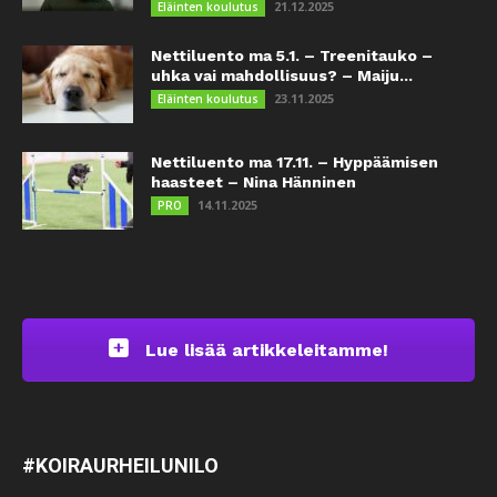
21.12.2025
Eläinten koulutus
Nettiluento ma 5.1. – Treenitauko –
uhka vai mahdollisuus? – Maiju...
23.11.2025
Eläinten koulutus
Nettiluento ma 17.11. – Hyppäämisen
haasteet – Nina Hänninen
14.11.2025
PRO
Lue lisää artikkeleitamme!
#KOIRAURHEILUNILO