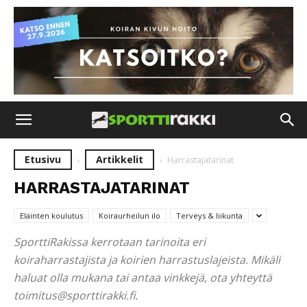
Etusivu
Artikkelit
Harrastajatarinat
HARRASTAJATARINAT
Eläinten koulutus
Koiraurheilun ilo
Terveys & liikunta
SporttiRakissa kerrotaan tarinoita eri
koiraharrastajista ja koirien harrastuslajeista. Mikäli
haluat olla mukana tai antaa vinkkejä, ota yhteyttä
toimitus@sporttirakki.fi.