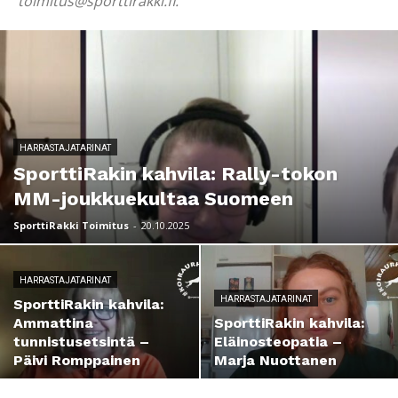
toimitus@sporttirakki.fi.
HARRASTAJATARINAT
SporttiRakin kahvila: Rally-tokon
MM-joukkuekultaa Suomeen
SporttiRakki Toimitus
-
20.10.2025
HARRASTAJATARINAT
HARRASTAJATARINAT
SporttiRakin kahvila:
Ammattina
SporttiRakin kahvila:
tunnistusetsintä –
Eläinosteopatia –
Päivi Romppainen
Marja Nuottanen