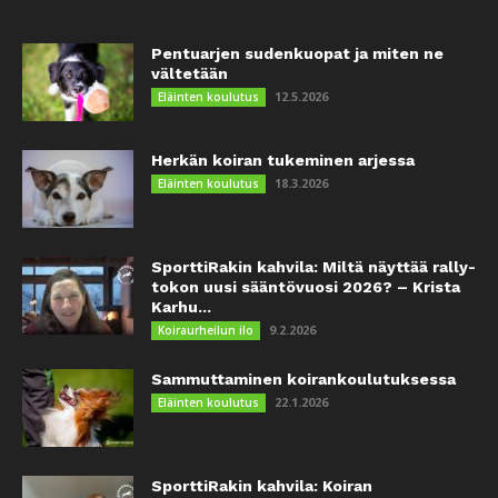
Pentuarjen sudenkuopat ja miten ne
vältetään
12.5.2026
Eläinten koulutus
Herkän koiran tukeminen arjessa
18.3.2026
Eläinten koulutus
SporttiRakin kahvila: Miltä näyttää rally-
tokon uusi sääntövuosi 2026? – Krista
Karhu...
9.2.2026
Koiraurheilun ilo
Sammuttaminen koirankoulutuksessa
22.1.2026
Eläinten koulutus
SporttiRakin kahvila: Koiran