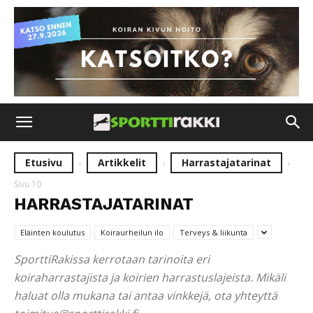
Etusivu
Artikkelit
Harrastajatarinat
Sivu 10
HARRASTAJATARINAT
Eläinten koulutus
Koiraurheilun ilo
Terveys & liikunta
SporttiRakissa kerrotaan tarinoita eri
koiraharrastajista ja koirien harrastuslajeista. Mikäli
haluat olla mukana tai antaa vinkkejä, ota yhteyttä