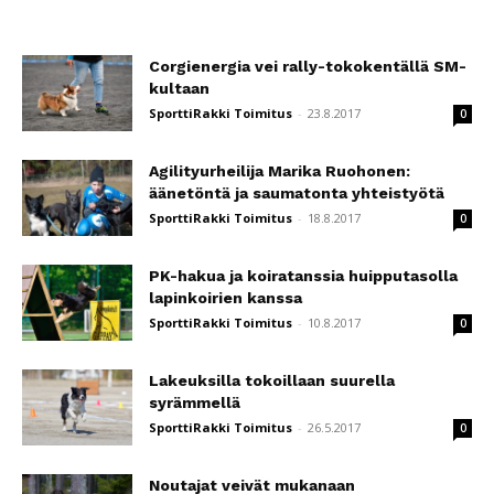
Corgienergia vei rally-tokokentällä SM-
kultaan
SporttiRakki Toimitus
-
23.8.2017
0
Agilityurheilija Marika Ruohonen:
äänetöntä ja saumatonta yhteistyötä
SporttiRakki Toimitus
-
18.8.2017
0
PK-hakua ja koiratanssia huipputasolla
lapinkoirien kanssa
SporttiRakki Toimitus
-
10.8.2017
0
Lakeuksilla tokoillaan suurella
syrämmellä
SporttiRakki Toimitus
-
26.5.2017
0
Noutajat veivät mukanaan