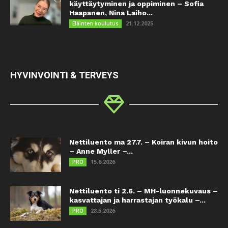
käyttäytyminen ja oppiminen – Sofia
Haapanen, Nina Laiho...
21.12.2025
Eläinten koulutus
HYVINVOINTI & TERVEYS
Nettiluento ma 27.7. – Koiran kivun hoito
– Anne Myller –...
15.6.2026
PRO
Nettiluento ti 2.6. – MH-luonnekuvaus –
kasvattajan ja harrastajan työkalu –...
28.5.2026
PRO