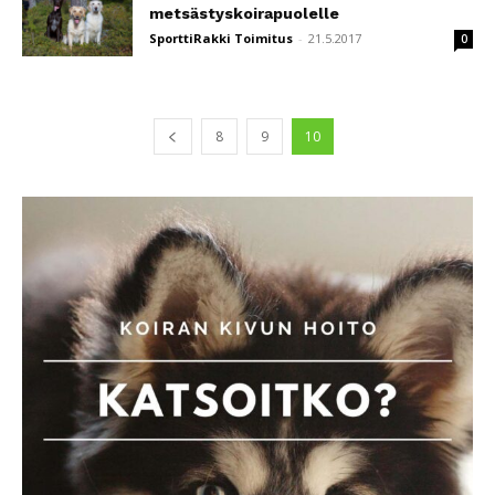
metsästyskoirapuolelle
SporttiRakki Toimitus
-
21.5.2017
0
8
9
10