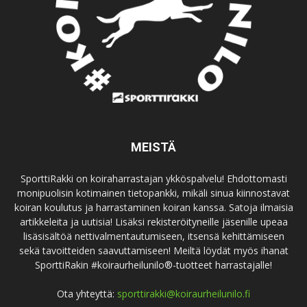
MEISTÄ
SporttiRakki on koiraharrastajan ykköspalvelu! Ehdottomasti
monipuolisin kotimainen tietopankki, mikäli sinua kiinnostavat
koiran koulutus ja harrastaminen koiran kanssa. Satoja ilmaisia
artikkeleita ja uutisia! Lisäksi rekisteröityneille jäsenille upeaa
lisäsisältöä nettivalmentautumiseen, itsensä kehittämiseen
sekä tavoitteiden saavuttamiseen! Meiltä löydät myös ihanat
SporttiRakin #koiraurheilunilo®-tuotteet harrastajalle!
Ota yhteyttä:
sporttirakki@koiraurheilunilo.fi