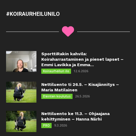
#KOIRAURHEILUNILO
SporttiRakin kahvila:
Koiraharrastaminen ja pienet lapset –
Emmi Lavikka ja Emma...
12.6.2026
Koiraurheilun ilo
Nettiluento ti 26.5. – Kisajännitys –
Maria Matilainen
26.5.2026
Eläinten koulutus
Nettiluento ke 11.3. – Ohjaajana
kehittyminen – Hanna Närhi
9.3.2026
PRO