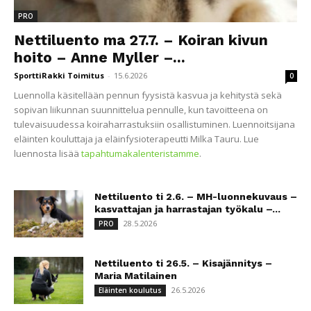
PRO
Nettiluento ma 27.7. – Koiran kivun
hoito – Anne Myller –...
SporttiRakki Toimitus
-
15.6.2026
0
Luennolla käsitellään pennun fyysistä kasvua ja kehitystä sekä
sopivan liikunnan suunnittelua pennulle, kun tavoitteena on
tulevaisuudessa koiraharrastuksiin osallistuminen. Luennoitsijana
eläinten kouluttaja ja eläinfysioterapeutti Milka Tauru. Lue
luennosta lisää
tapahtumakalenteristamme
.
Nettiluento ti 2.6. – MH-luonnekuvaus –
kasvattajan ja harrastajan työkalu –...
28.5.2026
PRO
Nettiluento ti 26.5. – Kisajännitys –
Maria Matilainen
26.5.2026
Eläinten koulutus