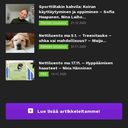
SporttiRakin kahvila: Koiran
käyttäytyminen ja oppiminen – Sofia
Haapanen, Nina Laiho...
21.12.2025
Eläinten koulutus
Nettiluento ma 5.1. – Treenitauko –
uhka vai mahdollisuus? – Maiju...
23.11.2025
Eläinten koulutus
Nettiluento ma 17.11. – Hyppäämisen
haasteet – Nina Hänninen
14.11.2025
PRO
Lue lisää artikkeleitamme!