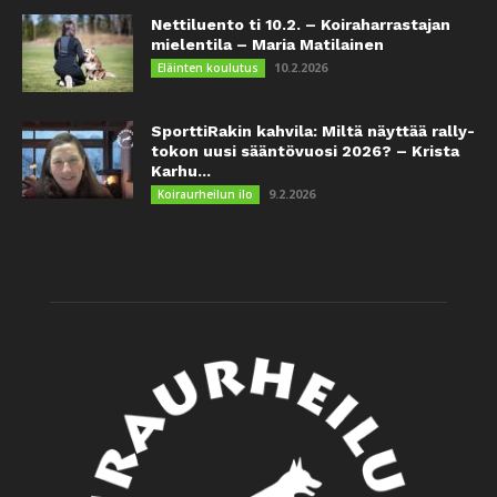
Nettiluento ti 10.2. – Koiraharrastajan
mielentila – Maria Matilainen
10.2.2026
Eläinten koulutus
SporttiRakin kahvila: Miltä näyttää rally-
tokon uusi sääntövuosi 2026? – Krista
Karhu...
9.2.2026
Koiraurheilun ilo